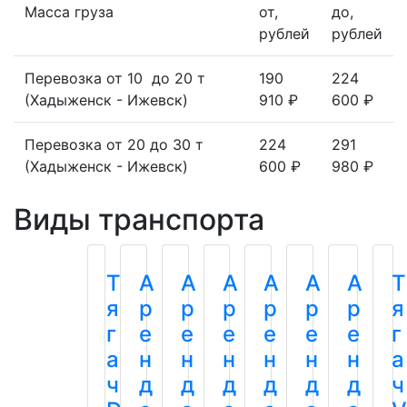
Масса груза
от,
до,
рублей
рублей
Перевозка от 10 до 20 т
190
224
(Хадыженск - Ижевск)
910 ₽
600 ₽
Перевозка от 20 до 30 т
224
291
(Хадыженск - Ижевск)
600 ₽
980 ₽
Виды транспорта
Т
А
А
А
А
А
А
Т
я
р
р
р
р
р
р
я
г
е
е
е
е
е
е
г
а
н
н
н
н
н
н
а
ч
д
д
д
д
д
д
ч