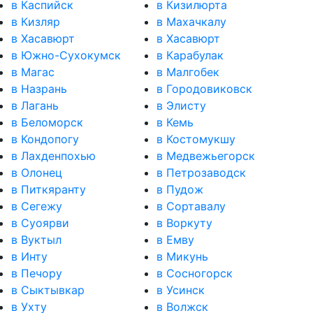
в Каспийск
в Кизилюрта
в Кизляр
в Махачкалу
в Хасавюрт
в Хасавюрт
в Южно-Сухокумск
в Карабулак
в Магас
в Малгобек
в Назрань
в Городовиковск
в Лагань
в Элисту
в Беломорск
в Кемь
в Кондопогу
в Костомукшу
в Лахденпохью
в Медвежьегорск
в Олонец
в Петрозаводск
в Питкяранту
в Пудож
в Сегежу
в Сортавалу
в Суоярви
в Воркуту
в Вуктыл
в Емву
в Инту
в Микунь
в Печору
в Сосногорск
в Сыктывкар
в Усинск
в Ухту
в Волжск