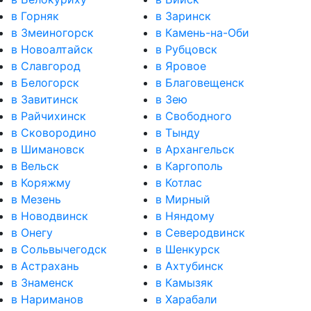
в Горняк
в Заринск
в Змеиногорск
в Камень-на-Оби
в Новоалтайск
в Рубцовск
в Славгород
в Яровое
в Белогорск
в Благовещенск
в Завитинск
в Зею
в Райчихинск
в Свободного
в Сковородино
в Тынду
в Шимановск
в Архангельск
в Вельск
в Каргополь
в Коряжму
в Котлас
в Мезень
в Мирный
в Новодвинск
в Няндому
в Онегу
в Северодвинск
в Сольвычегодск
в Шенкурск
в Астрахань
в Ахтубинск
в Знаменск
в Камызяк
в Нариманов
в Харабали