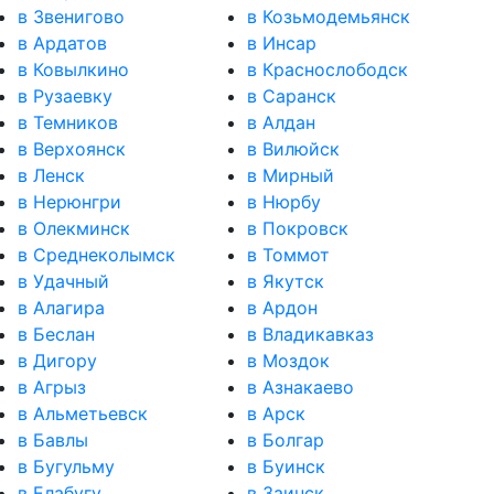
в Звенигово
в Козьмодемьянск
в Ардатов
в Инсар
в Ковылкино
в Краснослободск
в Рузаевку
в Саранск
в Темников
в Алдан
в Верхоянск
в Вилюйск
в Ленск
в Мирный
в Нерюнгри
в Нюрбу
в Олекминск
в Покровск
в Среднеколымск
в Томмот
в Удачный
в Якутск
в Алагира
в Ардон
в Беслан
в Владикавказ
в Дигору
в Моздок
в Агрыз
в Азнакаево
в Альметьевск
в Арск
в Бавлы
в Болгар
в Бугульму
в Буинск
в Елабугу
в Заинск