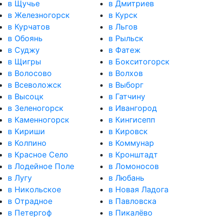
в Щучье
в Дмитриев
в Железногорск
в Курск
в Курчатов
в Льгов
в Обоянь
в Рыльск
в Суджу
в Фатеж
в Щигры
в Бокситогорск
в Волосово
в Волхов
в Всеволожск
в Выборг
в Высоцк
в Гатчину
в Зеленогорск
в Ивангород
в Каменногорск
в Кингисепп
в Кириши
в Кировск
в Колпино
в Коммунар
в Красное Село
в Кронштадт
в Лодейное Поле
в Ломоносов
в Лугу
в Любань
в Никольское
в Новая Ладога
в Отрадное
в Павловска
в Петергоф
в Пикалёво