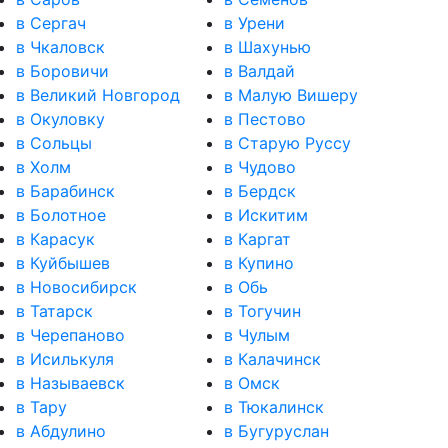
в Сергач
в Урени
в Чкаловск
в Шахунью
в Боровичи
в Валдай
в Великий Новгород
в Малую Вишеру
в Окуловку
в Пестово
в Сольцы
в Старую Руссу
в Холм
в Чудово
в Барабинск
в Бердск
в Болотное
в Искитим
в Карасук
в Каргат
в Куйбышев
в Купино
в Новосибирск
в Обь
в Татарск
в Тогучин
в Черепаново
в Чулым
в Исилькуля
в Калачинск
в Называевск
в Омск
в Тару
в Тюкалинск
в Абдулино
в Бугуруслан