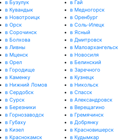
в Бузулук
в Гай
в Кувандык
в Медногорск
в Новотроицк
в Оренбург
в Орск
в Соль-Илецк
в Сорочинск
в Ясный
в Болхова
в Дмитровск
в Ливны
в Малоархангельск
в Мценск
в Новосиля
в Орел
в Белинский
в Городище
в Заречного
в Каменку
в Кузнецк
в Нижний Ломов
в Никольск
в Сердобск
в Спасск
в Сурск
в Александровск
в Березники
в Верещагино
в Горнозаводск
в Гремячинск
в Губаху
в Добрянку
в Кизел
в Красновишерск
в Краснокамск
в Кудымкар