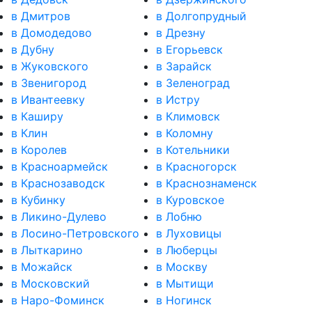
в Дмитров
в Долгопрудный
в Домодедово
в Дрезну
в Дубну
в Егорьевск
в Жуковского
в Зарайск
в Звенигород
в Зеленоград
в Ивантеевку
в Истру
в Каширу
в Климовск
в Клин
в Коломну
в Королев
в Котельники
в Красноармейск
в Красногорск
в Краснозаводск
в Краснознаменск
в Кубинку
в Куровское
в Ликино-Дулево
в Лобню
в Лосино-Петровского
в Луховицы
в Лыткарино
в Люберцы
в Можайск
в Москву
в Московский
в Мытищи
в Наро-Фоминск
в Ногинск