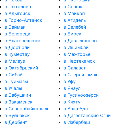
в Пыталово
в Себеж
в Адыгейск
в Майкоп
в Горно-Алтайск
в Агидель
в Баймак
в Белебей
в Белорецк
в Бирск
в Благовещенск
в Давлеканово
в Дюртюли
в Ишимбай
в Кумертау
в Межгорье
в Мелеуз
в Нефтекамск
в Октябрьский
в Салават
в Сибай
в Стерлитамак
в Туймазы
в Уфу
в Учалы
в Янаул
в Бабушкин
в Гусиноозерск
в Закаменск
в Кяхту
в Северобайкальск
в Улан-Удэ
в Буйнакск
в Дагестанские Огни
в Дербент
в Избербаш