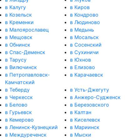
в Калугу
в Киров
в Козельск
в Кондрово
в Кременки
в Людиново
в Малоярославец
в Медынь
в Мещовск
в Мосальск
в Обнинск
в Сосенский
в Спас-Деменск
в Сухиничи
в Тарусу
в Юхнов
в Вилючинск
в Елизово
в Петропавловск-
в Карачаевск
Камчатский
в Теберду
в Усть-Джегуту
в Черкесск
в Анжеро-Судженск
в Белово
в Березовского
в Гурьевск
в Калтан
в Кемерово
в Киселевск
в Ленинск-Кузнецкий
в Мариинск
в Междуреченск
в Мыски