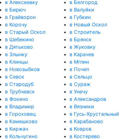
в Алексеевку
в Белгород
в Бирюч
в Валуйки
в Грайворон
в Губкин
в Корочу
в Новый Оскол
в Старый Оскол
в Строитель
в Шебекино
в Брянск
в Дятьково
в Жуковку
в Злынку
в Карачев
в Клинцы
в Мглин
в Новозыбков
в Почеп
в Севск
в Сельцо
в Стародуб
в Сураж
в Трубчевск
в Унечу
в Фокино
в Александров
в Владимир
в Вязники
в Гороховец
в Гусь-Хрустальный
в Камешково
в Карабаново
в Киржач
в Ковров
в Кольчугино
в Костерево