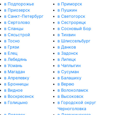
в Подпорожье
в Приморск
в Приозерск
в Пушкин
в Санкт-Петербург
в Светогорск
в Сертолово
в Сестрорецк
в Сланцы
в Сосновый Бор
в Сясьстрой
в Тихвин
в Тосно
в Шлиссельбург
в Грязи
в Данков
в Елец
в Задонск
в Лебедянь
в Липецк
в Усмань
в Чаплыгин
в Магадан
в Сусуман
в Апрелевку
в Балашиху
в Бронницы
в Верею
в Видное
в Волоколамск
в Воскресенск
в Высоковск
в Голицыно
в Городской округ
Черноголовка
в Дедовск
в Дзержинского