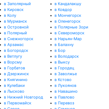
в Заполярный
в Кандалакшу
в Кировск
в Ковдор
в Колу
в Мончегорск
в Мурманск
в Оленегорск
в Островной
в Полярные Зори
в Полярный
в Североморск
в Снежногорск
в Нарьян-Мар
в Арзамас
в Балахну
в Богородск
в Бор
в Ветлугу
в Володарск
в Ворсму
в Выксу
в Горбатов
в Городец
в Дзержинск
в Заволжье
в Княгинино
в Кстово
в Кулебаки
в Лукоянов
в Лысково
в Навашино
в Нижний Новгород
в Павлово
в Первомайск
в Перевоз
в Саров
в Семенов