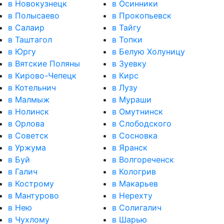
в Новокузнецк
в Осинники
в Полысаево
в Прокопьевск
в Салаир
в Тайгу
в Таштагол
в Топки
в Юргу
в Белую Холуницу
в Вятские Поляны
в Зуевку
в Кирово-Чепецк
в Кирс
в Котельнич
в Лузу
в Малмыж
в Мураши
в Нолинск
в Омутнинск
в Орлова
в Слободского
в Советск
в Сосновка
в Уржума
в Яранск
в Буй
в Волгореченск
в Галич
в Кологрив
в Кострому
в Макарьев
в Мантурово
в Нерехту
в Нею
в Солигалич
в Чухлому
в Шарью