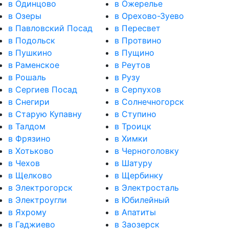
в Одинцово
в Ожерелье
в Озеры
в Орехово-Зуево
в Павловский Посад
в Пересвет
в Подольск
в Протвино
в Пушкино
в Пущино
в Раменское
в Реутов
в Рошаль
в Рузу
в Сергиев Посад
в Серпухов
в Снегири
в Солнечногорск
в Старую Купавну
в Ступино
в Талдом
в Троицк
в Фрязино
в Химки
в Хотьково
в Черноголовку
в Чехов
в Шатуру
в Щелково
в Щербинку
в Электрогорск
в Электросталь
в Электроугли
в Юбилейный
в Яхрому
в Апатиты
в Гаджиево
в Заозерск