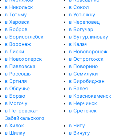
в Никольск
в Сокол
в Тотьму
в Устюжну
в Харовск
в Череповец
в Бобров
в Богучар
в Борисоглебск
в Бутурлиновку
в Воронеж
в Калач
в Лиски
в Нововоронеж
в Новохоперск
в Острогожск
в Павловска
в Поворино
в Россошь
в Семилуки
в Эртиля
в Биробиджан
в Облучье
в Балея
в Борзю
в Краснокаменск
в Могочу
в Нерчинск
в Петровска-
в Сретенск
Забайкальского
в Хилок
в Читу
в Шилку
в Вичугу