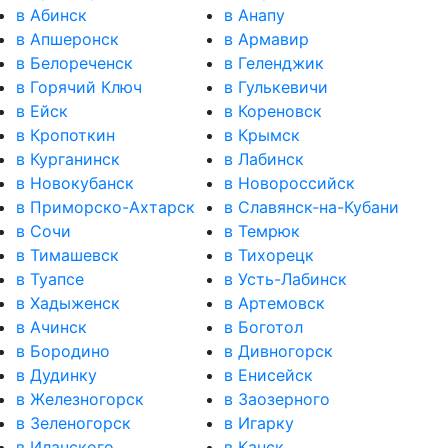
в Абинск
в Анапу
в Апшеронск
в Армавир
в Белореченск
в Геленджик
в Горячий Ключ
в Гулькевичи
в Ейск
в Кореновск
в Кропоткин
в Крымск
в Курганинск
в Лабинск
в Новокубанск
в Новороссийск
в Приморско-Ахтарск
в Славянск-на-Кубани
в Сочи
в Темрюк
в Тимашевск
в Тихорецк
в Туапсе
в Усть-Лабинск
в Хадыженск
в Артемовск
в Ачинск
в Боготол
в Бородино
в Дивногорск
в Дудинку
в Енисейск
в Железногорск
в Заозерного
в Зеленогорск
в Игарку
в Иланского
в Канск