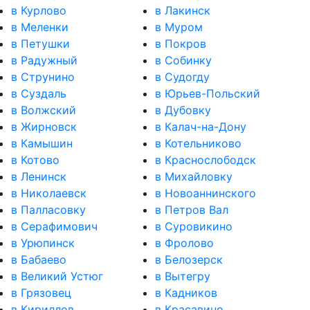
в Курлово
в Лакинск
в Меленки
в Муром
в Петушки
в Покров
в Радужный
в Собинку
в Струнино
в Судогду
в Суздаль
в Юрьев-Польский
в Волжский
в Дубовку
в Жирновск
в Калач-на-Дону
в Камышин
в Котельниково
в Котово
в Краснослободск
в Ленинск
в Михайловку
в Николаевск
в Новоаннинского
в Палласовку
в Петров Вал
в Серафимович
в Суровикино
в Урюпинск
в Фролово
в Бабаево
в Белозерск
в Великий Устюг
в Вытегру
в Грязовец
в Кадников
в Кириллов
в Красавино