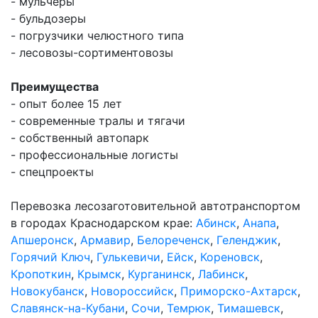
- мульчеры
- бульдозеры
- погрузчики челюстного типа
- лесовозы-сортиментовозы
Преимущества
- опыт более 15 лет
- современные тралы и тягачи
- собственный автопарк
- профессиональные логисты
- спецпроекты
Перевозка лесозаготовительной автотранспортом
в городах Краснодарском крае:
Абинск
,
Анапа
,
Апшеронск
,
Армавир
,
Белореченск
,
Геленджик
,
Горячий Ключ
,
Гулькевичи
,
Ейск
,
Кореновск
,
Кропоткин
,
Крымск
,
Курганинск
,
Лабинск
,
Новокубанск
,
Новороссийск
,
Приморско-Ахтарск
,
Славянск-на-Кубани
,
Сочи
,
Темрюк
,
Тимашевск
,