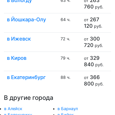
в Вологду
263
63 ч.
от
760
руб.
в Йошкара-Олу
267
64 ч.
от
120
руб.
в Ижевск
300
72 ч.
от
720
руб.
в Киров
329
79 ч.
от
840
руб.
в Екатеринбург
366
88 ч.
от
800
руб.
В другие города
в Алейск
в Барнаул
в Белокуриху
в Бийск