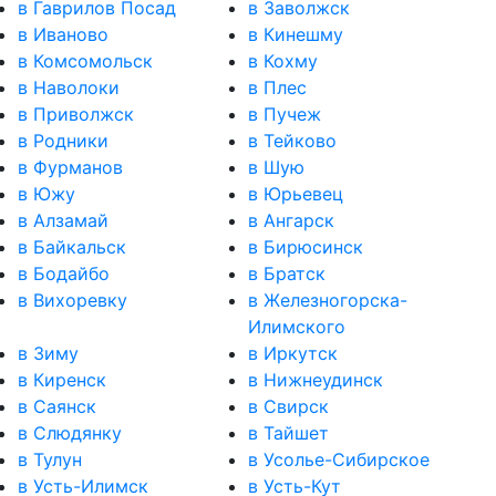
в Гаврилов Посад
в Заволжск
в Иваново
в Кинешму
в Комсомольск
в Кохму
в Наволоки
в Плес
в Приволжск
в Пучеж
в Родники
в Тейково
в Фурманов
в Шую
в Южу
в Юрьевец
в Алзамай
в Ангарск
в Байкальск
в Бирюсинск
в Бодайбо
в Братск
в Вихоревку
в Железногорска-
Илимского
в Зиму
в Иркутск
в Киренск
в Нижнеудинск
в Саянск
в Свирск
в Слюдянку
в Тайшет
в Тулун
в Усолье-Сибирское
в Усть-Илимск
в Усть-Кут