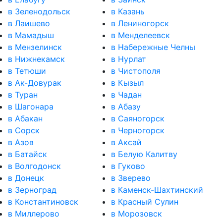
в Зеленодольск
в Казань
в Лаишево
в Лениногорск
в Мамадыш
в Менделеевск
в Мензелинск
в Набережные Челны
в Нижнекамск
в Нурлат
в Тетюши
в Чистополя
в Ак-Довурак
в Кызыл
в Туран
в Чадан
в Шагонара
в Абазу
в Абакан
в Саяногорск
в Сорск
в Черногорск
в Азов
в Аксай
в Батайск
в Белую Калитву
в Волгодонск
в Гуково
в Донецк
в Зверево
в Зерноград
в Каменск-Шахтинский
в Константиновск
в Красный Сулин
в Миллерово
в Морозовск