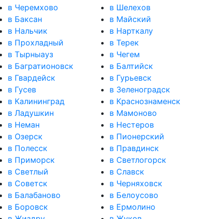
в Черемхово
в Шелехов
в Баксан
в Майский
в Нальчик
в Нарткалу
в Прохладный
в Терек
в Тырныауз
в Чегем
в Багратионовск
в Балтийск
в Гвардейск
в Гурьевск
в Гусев
в Зеленоградск
в Калининград
в Краснознаменск
в Ладушкин
в Мамоново
в Неман
в Нестеров
в Озерск
в Пионерский
в Полесск
в Правдинск
в Приморск
в Светлогорск
в Светлый
в Славск
в Советск
в Черняховск
в Балабаново
в Белоусово
в Боровск
в Ермолино
в Жиздру
в Жуков