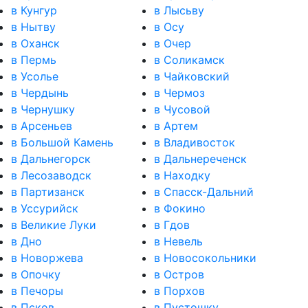
в Кунгур
в Лысьву
в Нытву
в Осу
в Оханск
в Очер
в Пермь
в Соликамск
в Усолье
в Чайковский
в Чердынь
в Чермоз
в Чернушку
в Чусовой
в Арсеньев
в Артем
в Большой Камень
в Владивосток
в Дальнегорск
в Дальнереченск
в Лесозаводск
в Находку
в Партизанск
в Спасск-Дальний
в Уссурийск
в Фокино
в Великие Луки
в Гдов
в Дно
в Невель
в Новоржева
в Новосокольники
в Опочку
в Остров
в Печоры
в Порхов
в Псков
в Пустошку