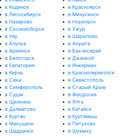
в Кодинск
в Красноярск
в Лесосибирск
в Минусинск
в Назарово
в Норильск
в Сосновоборск
в Ужур
в Уяр
в Шарыпово
в Алупка
в Алушта
в Армянск
в Бахчисарай
в Белогорск
в Джанкой
в Евпатория
в Инкерман
в Керчь
в Красноперекопск
в Саки
в Севастополь
в Симферополь
в Старый Крым
в Судак
в Феодосия
в Щелкино
в Ялта
в Далматово
в Катайск
в Курган
в Куртамыш
в Макушино
в Петухово
в Шадринск
в Шумиху