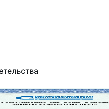
и
етельства