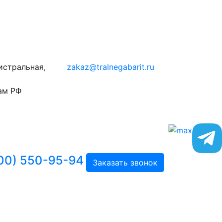
гистральная,
zakaz@tralnegabarit.ru
ам РФ
00) 550-95-94
Заказать звонок