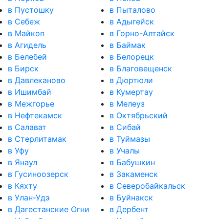
в Пустошку
в Пыталово
в Себеж
в Адыгейск
в Майкоп
в Горно-Алтайск
в Агидель
в Баймак
в Белебей
в Белорецк
в Бирск
в Благовещенск
в Давлеканово
в Дюртюли
в Ишимбай
в Кумертау
в Межгорье
в Мелеуз
в Нефтекамск
в Октябрьский
в Салават
в Сибай
в Стерлитамак
в Туймазы
в Уфу
в Учалы
в Янаул
в Бабушкин
в Гусиноозерск
в Закаменск
в Кяхту
в Северобайкальск
в Улан-Удэ
в Буйнакск
в Дагестанские Огни
в Дербент