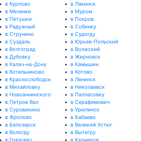
в Курлово
в Лакинск
в Меленки
в Муром
в Петушки
в Покров
в Радужный
в Собинку
в Струнино
в Судогду
в Суздаль
в Юрьев-Польский
в Волгоград
в Волжский
в Дубовку
в Жирновск
в Калач-на-Дону
в Камышин
в Котельниково
в Котово
в Краснослободск
в Ленинск
в Михайловку
в Николаевск
в Новоаннинского
в Палласовку
в Петров Вал
в Серафимович
в Суровикино
в Урюпинск
в Фролово
в Бабаево
в Белозерск
в Великий Устюг
в Вологду
в Вытегру
в Грязовец
в Кадников