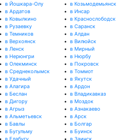
в Йошкара-Олу
в Козьмодемьянск
в Ардатов
в Инсар
в Ковылкино
в Краснослободск
в Рузаевку
в Саранск
в Темников
в Алдан
в Верхоянск
в Вилюйск
в Ленск
в Мирный
в Нерюнгри
в Нюрбу
в Олекминск
в Покровск
в Среднеколымск
в Томмот
в Удачный
в Якутск
в Алагира
в Ардон
в Беслан
в Владикавказ
в Дигору
в Моздок
в Агрыз
в Азнакаево
в Альметьевск
в Арск
в Бавлы
в Болгар
в Бугульму
в Буинск
в Елабугу
в Заинск