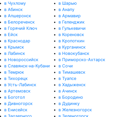
в Чухлому
в Шарью
в Абинск
в Анапу
в Апшеронск
в Армавир
в Белореченск
в Геленджик
в Горячий Ключ
в Гулькевичи
в Ейск
в Кореновск
в Краснодар
в Кропоткин
в Крымск
в Курганинск
в Лабинск
в Новокубанск
в Новороссийск
в Приморско-Ахтарск
в Славянск-на-Кубани
в Сочи
в Темрюк
в Тимашевск
в Тихорецк
в Туапсе
в Усть-Лабинск
в Хадыженск
в Артемовск
в Ачинск
в Боготол
в Бородино
в Дивногорск
в Дудинку
в Енисейск
в Железногорск
в Заозерного
в Зеленогорск