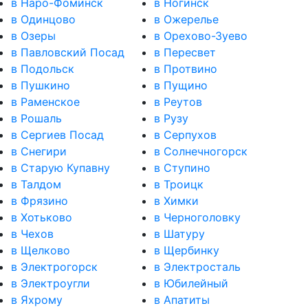
в Наро-Фоминск
в Ногинск
в Одинцово
в Ожерелье
в Озеры
в Орехово-Зуево
в Павловский Посад
в Пересвет
в Подольск
в Протвино
в Пушкино
в Пущино
в Раменское
в Реутов
в Рошаль
в Рузу
в Сергиев Посад
в Серпухов
в Снегири
в Солнечногорск
в Старую Купавну
в Ступино
в Талдом
в Троицк
в Фрязино
в Химки
в Хотьково
в Черноголовку
в Чехов
в Шатуру
в Щелково
в Щербинку
в Электрогорск
в Электросталь
в Электроугли
в Юбилейный
в Яхрому
в Апатиты