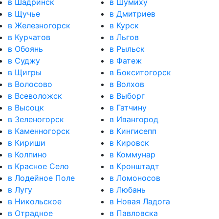
в Шадринск
в Шумиху
в Щучье
в Дмитриев
в Железногорск
в Курск
в Курчатов
в Льгов
в Обоянь
в Рыльск
в Суджу
в Фатеж
в Щигры
в Бокситогорск
в Волосово
в Волхов
в Всеволожск
в Выборг
в Высоцк
в Гатчину
в Зеленогорск
в Ивангород
в Каменногорск
в Кингисепп
в Кириши
в Кировск
в Колпино
в Коммунар
в Красное Село
в Кронштадт
в Лодейное Поле
в Ломоносов
в Лугу
в Любань
в Никольское
в Новая Ладога
в Отрадное
в Павловска