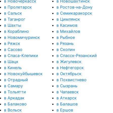
в Новочеркасск
в Новошахтинск
в Пролетарск
в Ростов-на-Дону
в Сальск
в Семикаракорск
в Таганрог
в Цимлянск
в Шахты
в Касимов
в Кораблино
в Михайлов
в Новомичуринск
в Рыбное
в Ряжск
в Рязань
в Сасово
в Скопин
в Спаса-Клепики
в Спасск-Рязанский
в Шацк
в Жигулевск
в Кинель
в Нефтегорск
в Новокуйбышевск
в Октябрьск
в Отрадный
в Похвистнево
в Самару
в Сызрань
в Тольятти
в Чапаевск
в Аркадак
в Аткарск
в Балаково
в Балашов
в Вольск
в Ершов