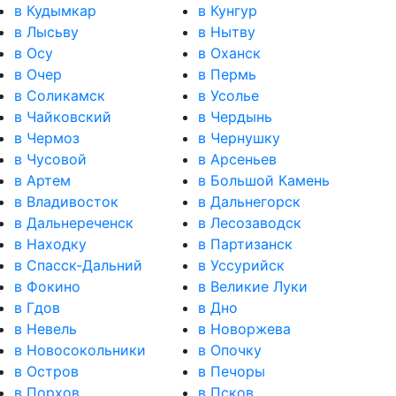
в Кудымкар
в Кунгур
в Лысьву
в Нытву
в Осу
в Оханск
в Очер
в Пермь
в Соликамск
в Усолье
в Чайковский
в Чердынь
в Чермоз
в Чернушку
в Чусовой
в Арсеньев
в Артем
в Большой Камень
в Владивосток
в Дальнегорск
в Дальнереченск
в Лесозаводск
в Находку
в Партизанск
в Спасск-Дальний
в Уссурийск
в Фокино
в Великие Луки
в Гдов
в Дно
в Невель
в Новоржева
в Новосокольники
в Опочку
в Остров
в Печоры
в Порхов
в Псков