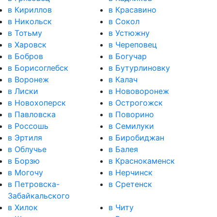
в Кириллов
в Красавино
в Никольск
в Сокол
в Тотьму
в Устюжну
в Харовск
в Череповец
в Бобров
в Богучар
в Борисоглебск
в Бутурлиновку
в Воронеж
в Калач
в Лиски
в Нововоронеж
в Новохоперск
в Острогожск
в Павловска
в Поворино
в Россошь
в Семилуки
в Эртиля
в Биробиджан
в Облучье
в Балея
в Борзю
в Краснокаменск
в Могочу
в Нерчинск
в Петровска-
в Сретенск
Забайкальского
в Хилок
в Читу