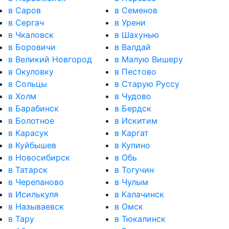
в Саров
в Семенов
в Сергач
в Урени
в Чкаловск
в Шахунью
в Боровичи
в Валдай
в Великий Новгород
в Малую Вишеру
в Окуловку
в Пестово
в Сольцы
в Старую Руссу
в Холм
в Чудово
в Барабинск
в Бердск
в Болотное
в Искитим
в Карасук
в Каргат
в Куйбышев
в Купино
в Новосибирск
в Обь
в Татарск
в Тогучин
в Черепаново
в Чулым
в Исилькуля
в Калачинск
в Называевск
в Омск
в Тару
в Тюкалинск