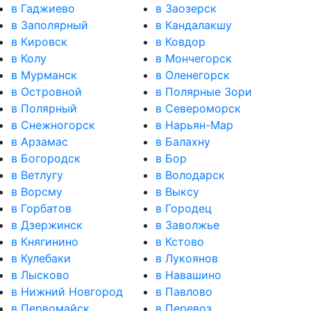
в Гаджиево
в Заозерск
в Заполярный
в Кандалакшу
в Кировск
в Ковдор
в Колу
в Мончегорск
в Мурманск
в Оленегорск
в Островной
в Полярные Зори
в Полярный
в Североморск
в Снежногорск
в Нарьян-Мар
в Арзамас
в Балахну
в Богородск
в Бор
в Ветлугу
в Володарск
в Ворсму
в Выксу
в Горбатов
в Городец
в Дзержинск
в Заволжье
в Княгинино
в Кстово
в Кулебаки
в Лукоянов
в Лысково
в Навашино
в Нижний Новгород
в Павлово
в Первомайск
в Перевоз