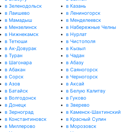
в Зеленодольск
в Казань
в Лаишево
в Лениногорск
в Мамадыш
в Менделеевск
в Мензелинск
в Набережные Челны
в Нижнекамск
в Нурлат
в Тетюши
в Чистополя
в Ак-Довурак
в Кызыл
в Туран
в Чадан
в Шагонара
в Абазу
в Абакан
в Саяногорск
в Сорск
в Черногорск
в Азов
в Аксай
в Батайск
в Белую Калитву
в Волгодонск
в Гуково
в Донецк
в Зверево
в Зерноград
в Каменск-Шахтинский
в Константиновск
в Красный Сулин
в Миллерово
в Морозовск