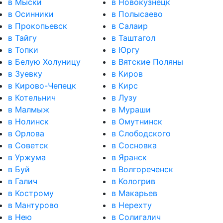
в Мыски
в Новокузнецк
в Осинники
в Полысаево
в Прокопьевск
в Салаир
в Тайгу
в Таштагол
в Топки
в Юргу
в Белую Холуницу
в Вятские Поляны
в Зуевку
в Киров
в Кирово-Чепецк
в Кирс
в Котельнич
в Лузу
в Малмыж
в Мураши
в Нолинск
в Омутнинск
в Орлова
в Слободского
в Советск
в Сосновка
в Уржума
в Яранск
в Буй
в Волгореченск
в Галич
в Кологрив
в Кострому
в Макарьев
в Мантурово
в Нерехту
в Нею
в Солигалич