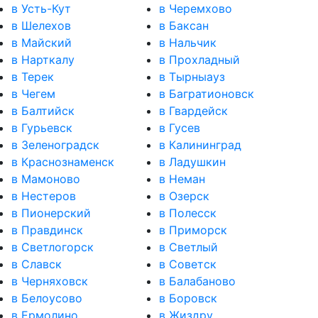
в Усть-Кут
в Черемхово
в Шелехов
в Баксан
в Майский
в Нальчик
в Нарткалу
в Прохладный
в Терек
в Тырныауз
в Чегем
в Багратионовск
в Балтийск
в Гвардейск
в Гурьевск
в Гусев
в Зеленоградск
в Калининград
в Краснознаменск
в Ладушкин
в Мамоново
в Неман
в Нестеров
в Озерск
в Пионерский
в Полесск
в Правдинск
в Приморск
в Светлогорск
в Светлый
в Славск
в Советск
в Черняховск
в Балабаново
в Белоусово
в Боровск
в Ермолино
в Жиздру