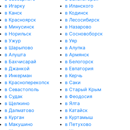
в Игарку
в Иланского
в Канск
в Кодинск
в Красноярск
в Лесосибирск
в Минусинск
в Назарово
в Норильск
в Сосновоборск
в Ужур
в Уяр
в Шарыпово
в Алупка
в Алушта
в Армянск
в Бахчисарай
в Белогорск
в Джанкой
в Евпатория
в Инкерман
в Керчь
в Красноперекопск
в Саки
в Севастополь
в Старый Крым
в Судак
в Феодосия
в Щелкино
в Ялта
в Далматово
в Катайск
в Курган
в Куртамыш
в Макушино
в Петухово