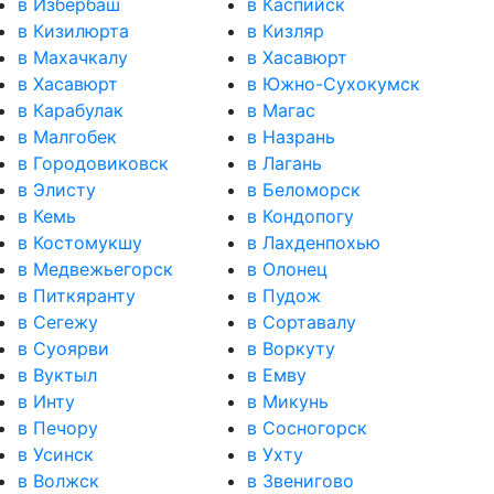
в Избербаш
в Каспийск
в Кизилюрта
в Кизляр
в Махачкалу
в Хасавюрт
в Хасавюрт
в Южно-Сухокумск
в Карабулак
в Магас
в Малгобек
в Назрань
в Городовиковск
в Лагань
в Элисту
в Беломорск
в Кемь
в Кондопогу
в Костомукшу
в Лахденпохью
в Медвежьегорск
в Олонец
в Питкяранту
в Пудож
в Сегежу
в Сортавалу
в Суоярви
в Воркуту
в Вуктыл
в Емву
в Инту
в Микунь
в Печору
в Сосногорск
в Усинск
в Ухту
в Волжск
в Звенигово