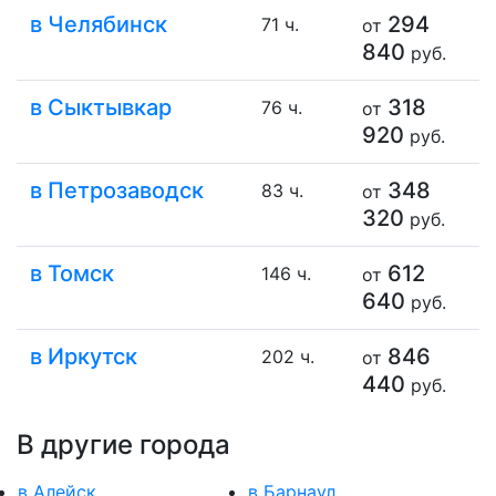
в Челябинск
294
71 ч.
от
840
руб.
в Сыктывкар
318
76 ч.
от
920
руб.
в Петрозаводск
348
83 ч.
от
320
руб.
в Томск
612
146 ч.
от
640
руб.
в Иркутск
846
202 ч.
от
440
руб.
В другие города
в Алейск
в Барнаул