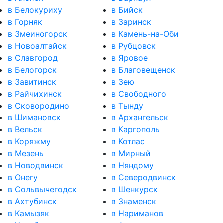
в Белокуриху
в Бийск
в Горняк
в Заринск
в Змеиногорск
в Камень-на-Оби
в Новоалтайск
в Рубцовск
в Славгород
в Яровое
в Белогорск
в Благовещенск
в Завитинск
в Зею
в Райчихинск
в Свободного
в Сковородино
в Тынду
в Шимановск
в Архангельск
в Вельск
в Каргополь
в Коряжму
в Котлас
в Мезень
в Мирный
в Новодвинск
в Няндому
в Онегу
в Северодвинск
в Сольвычегодск
в Шенкурск
в Ахтубинск
в Знаменск
в Камызяк
в Нариманов