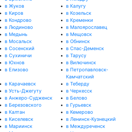
в Жуков
в Калугу
в Киров
в Козельск
в Кондрово
в Кременки
в Людиново
в Малоярославец
в Медынь
в Мещовск
в Мосальск
в Обнинск
в Сосенский
в Спас-Деменск
в Сухиничи
в Тарусу
в Юхнов
в Вилючинск
в Елизово
в Петропавловск-
Камчатский
в Карачаевск
в Теберду
в Усть-Джегуту
в Черкесск
в Анжеро-Судженск
в Белово
в Березовского
в Гурьевск
в Калтан
в Кемерово
в Киселевск
в Ленинск-Кузнецкий
в Мариинск
в Междуреченск