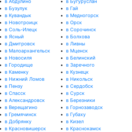
в Абдулино
в Бугуруслан
в Бузулук
в Гай
в Кувандык
в Медногорск
в Новотроицк
в Орск
в Соль-Илецк
в Сорочинск
в Ясный
в Болхова
в Дмитровск
в Ливны
в Малоархангельск
в Мценск
в Новосиля
в Белинский
в Городище
в Заречного
в Каменку
в Кузнецк
в Нижний Ломов
в Никольск
в Пензу
в Сердобск
в Спасск
в Сурск
в Александровск
в Березники
в Верещагино
в Горнозаводск
в Гремячинск
в Губаху
в Добрянку
в Кизел
в Красновишерск
в Краснокамск