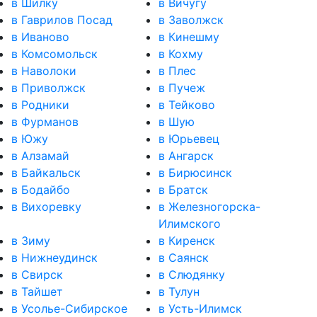
в Шилку
в Вичугу
в Гаврилов Посад
в Заволжск
в Иваново
в Кинешму
в Комсомольск
в Кохму
в Наволоки
в Плес
в Приволжск
в Пучеж
в Родники
в Тейково
в Фурманов
в Шую
в Южу
в Юрьевец
в Алзамай
в Ангарск
в Байкальск
в Бирюсинск
в Бодайбо
в Братск
в Вихоревку
в Железногорска-
Илимского
в Зиму
в Киренск
в Нижнеудинск
в Саянск
в Свирск
в Слюдянку
в Тайшет
в Тулун
в Усолье-Сибирское
в Усть-Илимск