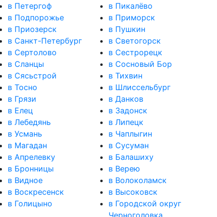
в Петергоф
в Пикалёво
в Подпорожье
в Приморск
в Приозерск
в Пушкин
в Санкт-Петербург
в Светогорск
в Сертолово
в Сестрорецк
в Сланцы
в Сосновый Бор
в Сясьстрой
в Тихвин
в Тосно
в Шлиссельбург
в Грязи
в Данков
в Елец
в Задонск
в Лебедянь
в Липецк
в Усмань
в Чаплыгин
в Магадан
в Сусуман
в Апрелевку
в Балашиху
в Бронницы
в Верею
в Видное
в Волоколамск
в Воскресенск
в Высоковск
в Голицыно
в Городской округ
Черноголовка