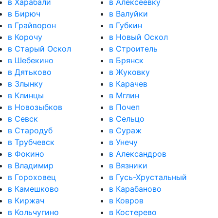
в Харабали
в Алексеевку
в Бирюч
в Валуйки
в Грайворон
в Губкин
в Корочу
в Новый Оскол
в Старый Оскол
в Строитель
в Шебекино
в Брянск
в Дятьково
в Жуковку
в Злынку
в Карачев
в Клинцы
в Мглин
в Новозыбков
в Почеп
в Севск
в Сельцо
в Стародуб
в Сураж
в Трубчевск
в Унечу
в Фокино
в Александров
в Владимир
в Вязники
в Гороховец
в Гусь-Хрустальный
в Камешково
в Карабаново
в Киржач
в Ковров
в Кольчугино
в Костерево