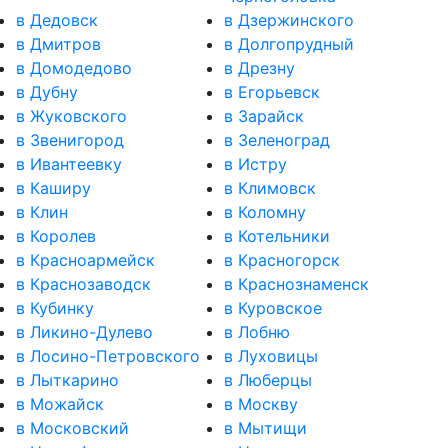
в Дедовск
в Дзержинского
в Дмитров
в Долгопрудный
в Домодедово
в Дрезну
в Дубну
в Егорьевск
в Жуковского
в Зарайск
в Звенигород
в Зеленоград
в Ивантеевку
в Истру
в Каширу
в Климовск
в Клин
в Коломну
в Королев
в Котельники
в Красноармейск
в Красногорск
в Краснозаводск
в Краснознаменск
в Кубинку
в Куровское
в Ликино-Дулево
в Лобню
в Лосино-Петровского
в Луховицы
в Лыткарино
в Люберцы
в Можайск
в Москву
в Московский
в Мытищи