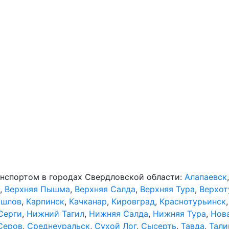
анспортом в городах Свердловской области:
Алапаевск
,
Верхняя Пышма
,
Верхняя Салда
,
Верхняя Тура
,
Верхот
шлов
,
Карпинск
,
Качканар
,
Кировград
,
Краснотурьинск
Серги
,
Нижний Тагил
,
Нижняя Салда
,
Нижняя Тура
,
Нов
Серов
,
Среднеуральск
,
Сухой Лог
,
Сысерть
,
Тавда
,
Тали