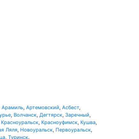
,
Арамиль
,
Артемовский
,
Асбест
,
урье
,
Волчанск
,
Дегтярск
,
Заречный
,
,
Красноуральск
,
Красноуфимск
,
Кушва
,
ая Ляля
,
Новоуральск
,
Первоуральск
,
ца
,
Туринск
.