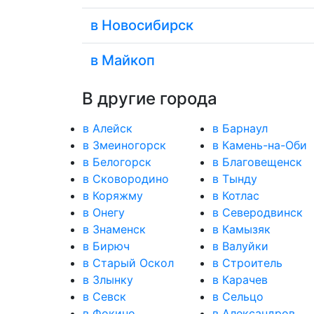
в Новосибирск
в Майкоп
В другие города
в Алейск
в Барнаул
в Змеиногорск
в Камень-на-Оби
в Белогорск
в Благовещенск
в Сковородино
в Тынду
в Коряжму
в Котлас
в Онегу
в Северодвинск
в Знаменск
в Камызяк
в Бирюч
в Валуйки
в Старый Оскол
в Строитель
в Злынку
в Карачев
в Севск
в Сельцо
в Фокино
в Александров