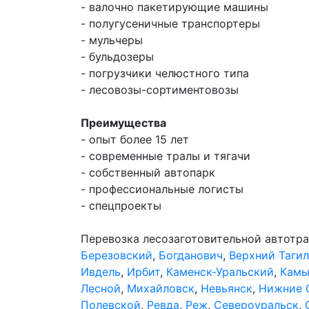
- валочно пакетирующие машины
- полугусеничные транспортеры
- мульчеры
- бульдозеры
- погрузчики челюстного типа
- лесовозы-сортиментовозы
Преимущества
- опыт более 15 лет
- современные тралы и тягачи
- собственный автопарк
- профессиональные логисты
- спецпроекты
Перевозка лесозаготовительной автотр
Березовский
,
Богданович
,
Верхний Тагил
Ивдель
,
Ирбит
,
Каменск-Уральский
,
Камы
Лесной
,
Михайловск
,
Невьянск
,
Нижние 
Полевской
,
Ревда
,
Реж
,
Североуральск
,