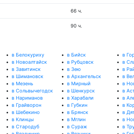
66 ч.
90 ч.
в Белокуриху
в Бийск
в Го
в Новоалтайск
в Рубцовск
в Сл
в Завитинск
в Зею
в Ра
в Шимановск
в Архангельск
в Ве
в Мезень
в Мирный
в Но
в Сольвычегодск
в Шенкурск
в Ас
в Нариманов
в Харабали
в Ал
в Грайворон
в Губкин
в Ко
в Шебекино
в Брянск
в Дя
в Клинцы
в Мглин
в Но
в Стародуб
в Сураж
в Тр
в Владимир
в Вязники
в Го