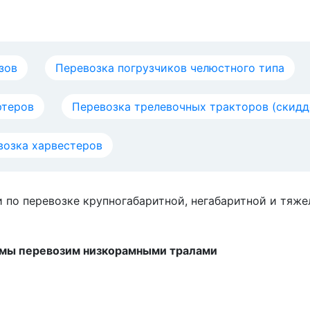
зов
Перевозка погрузчиков челюстного типа
ртеров
Перевозка трелевочных тракторов (скидд
возка харвестеров
и по перевозке крупногабаритной, негабаритной и тяж
ю мы перевозим низкорамными тралами