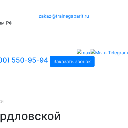
zakaz@tralnegabarit.ru
ам РФ
00) 550-95-94
Заказать звонок
ки
ердловской