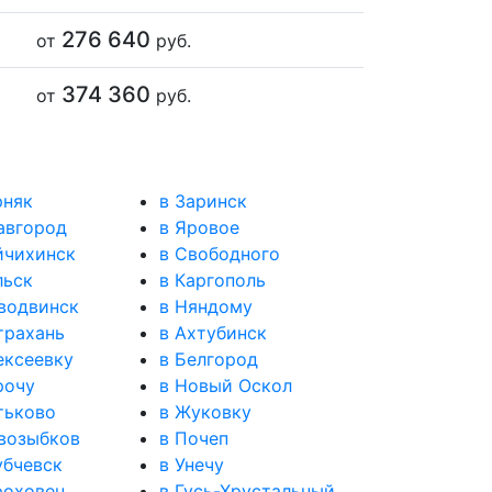
276 640
от
руб.
374 360
от
руб.
рняк
в Заринск
авгород
в Яровое
йчихинск
в Свободного
льск
в Каргополь
водвинск
в Няндому
трахань
в Ахтубинск
ексеевку
в Белгород
рочу
в Новый Оскол
тьково
в Жуковку
возыбков
в Почеп
убчевск
в Унечу
роховец
в Гусь-Хрустальный