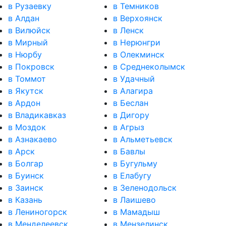
в Рузаевку
в Темников
в Алдан
в Верхоянск
в Вилюйск
в Ленск
в Мирный
в Нерюнгри
в Нюрбу
в Олекминск
в Покровск
в Среднеколымск
в Томмот
в Удачный
в Якутск
в Алагира
в Ардон
в Беслан
в Владикавказ
в Дигору
в Моздок
в Агрыз
в Азнакаево
в Альметьевск
в Арск
в Бавлы
в Болгар
в Бугульму
в Буинск
в Елабугу
в Заинск
в Зеленодольск
в Казань
в Лаишево
в Лениногорск
в Мамадыш
в Менделеевск
в Мензелинск