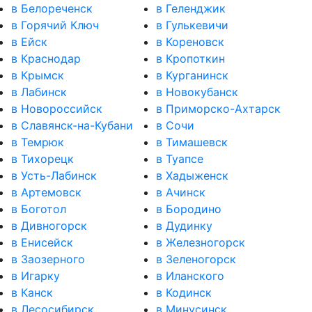
в Белореченск
в Геленджик
в Горячий Ключ
в Гулькевичи
в Ейск
в Кореновск
в Краснодар
в Кропоткин
в Крымск
в Курганинск
в Лабинск
в Новокубанск
в Новороссийск
в Приморско-Ахтарск
в Славянск-на-Кубани
в Сочи
в Темрюк
в Тимашевск
в Тихорецк
в Туапсе
в Усть-Лабинск
в Хадыженск
в Артемовск
в Ачинск
в Боготол
в Бородино
в Дивногорск
в Дудинку
в Енисейск
в Железногорск
в Заозерного
в Зеленогорск
в Игарку
в Иланского
в Канск
в Кодинск
в Лесосибирск
в Минусинск