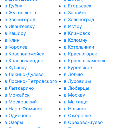
в Дубну
в Егорьевск
в Жуковского
в Зарайск
в Звенигород
в Зеленоград
в Ивантеевку
в Истру
в Каширу
в Климовск
в Клин
в Коломну
в Королев
в Котельники
в Красноармейск
в Красногорск
в Краснозаводск
в Краснознаменск
в Кубинку
в Куровское
в Ликино-Дулево
в Лобню
в Лосино-Петровского
в Луховицы
в Лыткарино
в Люберцы
в Можайск
в Москву
в Московский
в Мытищи
в Наро-Фоминск
в Ногинск
в Одинцово
в Ожерелье
в Озеры
в Орехово-Зуево