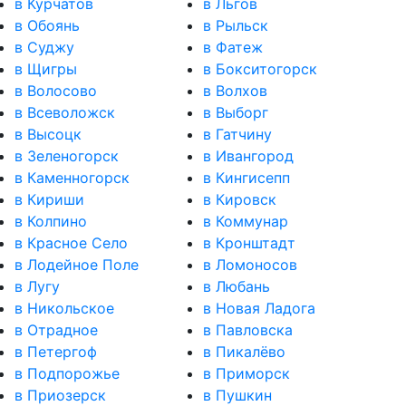
в Курчатов
в Льгов
в Обоянь
в Рыльск
в Суджу
в Фатеж
в Щигры
в Бокситогорск
в Волосово
в Волхов
в Всеволожск
в Выборг
в Высоцк
в Гатчину
в Зеленогорск
в Ивангород
в Каменногорск
в Кингисепп
в Кириши
в Кировск
в Колпино
в Коммунар
в Красное Село
в Кронштадт
в Лодейное Поле
в Ломоносов
в Лугу
в Любань
в Никольское
в Новая Ладога
в Отрадное
в Павловска
в Петергоф
в Пикалёво
в Подпорожье
в Приморск
в Приозерск
в Пушкин