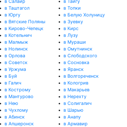
в Салаир
в Тайгу
в Таштагол
в Топки
в Юргу
в Белую Холуницу
в Вятские Поляны
в Зуевку
в Кирово-Чепецк
в Кирс
в Котельнич
в Лузу
в Малмыж
в Мураши
в Нолинск
в Омутнинск
в Орлова
в Слободского
в Советск
в Сосновка
в Уржума
в Яранск
в Буй
в Волгореченск
в Галич
в Кологрив
в Кострому
в Макарьев
в Мантурово
в Нерехту
в Нею
в Солигалич
в Чухлому
в Шарью
в Абинск
в Анапу
в Апшеронск
в Армавир