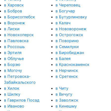
в Харовск
в Череповец
в Бобров
в Богучар
в Борисоглебск
в Бутурлиновку
в Воронеж
в Калач
в Лиски
в Нововоронеж
в Новохоперск
в Острогожск
в Павловска
в Поворино
в Россошь
в Семилуки
в Эртиля
в Биробиджан
в Облучье
в Балея
в Борзю
в Краснокаменск
в Могочу
в Нерчинск
в Петровска-
в Сретенск
Забайкальского
в Хилок
в Читу
в Шилку
в Вичугу
в Гаврилов Посад
в Заволжск
в Иваново
в Кинешму