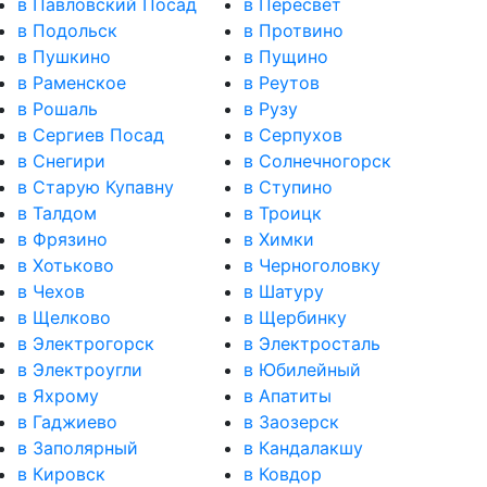
в Павловский Посад
в Пересвет
в Подольск
в Протвино
в Пушкино
в Пущино
в Раменское
в Реутов
в Рошаль
в Рузу
в Сергиев Посад
в Серпухов
в Снегири
в Солнечногорск
в Старую Купавну
в Ступино
в Талдом
в Троицк
в Фрязино
в Химки
в Хотьково
в Черноголовку
в Чехов
в Шатуру
в Щелково
в Щербинку
в Электрогорск
в Электросталь
в Электроугли
в Юбилейный
в Яхрому
в Апатиты
в Гаджиево
в Заозерск
в Заполярный
в Кандалакшу
в Кировск
в Ковдор