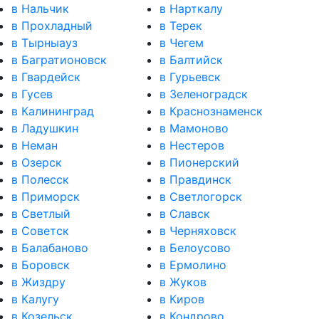
в Нальчик
в Нарткалу
в Прохладный
в Терек
в Тырныауз
в Чегем
в Багратионовск
в Балтийск
в Гвардейск
в Гурьевск
в Гусев
в Зеленоградск
в Калининград
в Краснознаменск
в Ладушкин
в Мамоново
в Неман
в Нестеров
в Озерск
в Пионерский
в Полесск
в Правдинск
в Приморск
в Светлогорск
в Светлый
в Славск
в Советск
в Черняховск
в Балабаново
в Белоусово
в Боровск
в Ермолино
в Жиздру
в Жуков
в Калугу
в Киров
в Козельск
в Кондрово