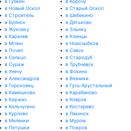
в Губкин
в Корочу
в Новый Оскол
в Старый Оскол
в Строитель
в Шебекино
в Брянск
в Дятьково
в Жуковку
в Злынку
в Карачев
в Клинцы
в Мглин
в Новозыбков
в Почеп
в Севск
в Сельцо
в Стародуб
в Сураж
в Трубчевск
в Унечу
в Фокино
в Александров
в Вязники
в Гороховец
в Гусь-Хрустальный
в Камешково
в Карабаново
в Киржач
в Ковров
в Кольчугино
в Костерево
в Курлово
в Лакинск
в Меленки
в Муром
в Петушки
в Покров