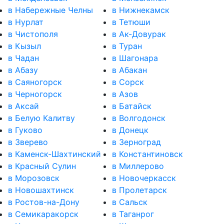
в Набережные Челны
в Нижнекамск
в Нурлат
в Тетюши
в Чистополя
в Ак-Довурак
в Кызыл
в Туран
в Чадан
в Шагонара
в Абазу
в Абакан
в Саяногорск
в Сорск
в Черногорск
в Азов
в Аксай
в Батайск
в Белую Калитву
в Волгодонск
в Гуково
в Донецк
в Зверево
в Зерноград
в Каменск-Шахтинский
в Константиновск
в Красный Сулин
в Миллерово
в Морозовск
в Новочеркасск
в Новошахтинск
в Пролетарск
в Ростов-на-Дону
в Сальск
в Семикаракорск
в Таганрог