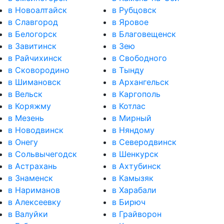
в Новоалтайск
в Рубцовск
в Славгород
в Яровое
в Белогорск
в Благовещенск
в Завитинск
в Зею
в Райчихинск
в Свободного
в Сковородино
в Тынду
в Шимановск
в Архангельск
в Вельск
в Каргополь
в Коряжму
в Котлас
в Мезень
в Мирный
в Новодвинск
в Няндому
в Онегу
в Северодвинск
в Сольвычегодск
в Шенкурск
в Астрахань
в Ахтубинск
в Знаменск
в Камызяк
в Нариманов
в Харабали
в Алексеевку
в Бирюч
в Валуйки
в Грайворон