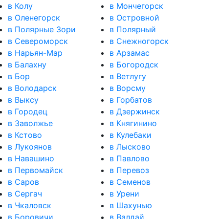
в Колу
в Мончегорск
в Оленегорск
в Островной
в Полярные Зори
в Полярный
в Североморск
в Снежногорск
в Нарьян-Мар
в Арзамас
в Балахну
в Богородск
в Бор
в Ветлугу
в Володарск
в Ворсму
в Выксу
в Горбатов
в Городец
в Дзержинск
в Заволжье
в Княгинино
в Кстово
в Кулебаки
в Лукоянов
в Лысково
в Навашино
в Павлово
в Первомайск
в Перевоз
в Саров
в Семенов
в Сергач
в Урени
в Чкаловск
в Шахунью
в Боровичи
в Валдай