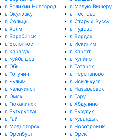
в Великий Новгород
в Малую Вишеру
в Окуловку
в Пестово
в Сольцы
в Старую Руссу
в Холм
в Чудово
в Барабинск
в Бердск
в Болотное
в Искитим
в Карасук
в Каргат
в Куйбышев
в Купино
в Обь
в Татарск
в Тогучин
в Черепаново
в Чулым
в Исилькуля
в Калачинск
в Называевск
в Омск
в Тару
в Тюкалинск
в Абдулино
в Бугуруслан
в Бузулук
в Гай
в Кувандык
в Медногорск
в Новотроицк
в Оренбург
в Орск