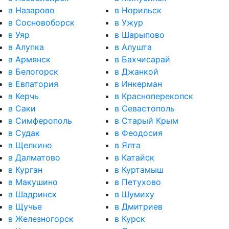
в Назарово
в Норильск
в Сосновоборск
в Ужур
в Уяр
в Шарыпово
в Алупка
в Алушта
в Армянск
в Бахчисарай
в Белогорск
в Джанкой
в Евпатория
в Инкерман
в Керчь
в Красноперекопск
в Саки
в Севастополь
в Симферополь
в Старый Крым
в Судак
в Феодосия
в Щелкино
в Ялта
в Далматово
в Катайск
в Курган
в Куртамыш
в Макушино
в Петухово
в Шадринск
в Шумиху
в Щучье
в Дмитриев
в Железногорск
в Курск