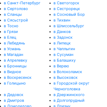
в Санкт-Петербург
в Светогорск
в Сертолово
в Сестрорецк
в Сланцы
в Сосновый Бор
в Сясьстрой
в Тихвин
в Тосно
в Шлиссельбург
в Грязи
в Данков
в Елец
в Задонск
в Лебедянь
в Липецк
в Усмань
в Чаплыгин
в Магадан
в Сусуман
в Апрелевку
в Балашиху
в Бронницы
в Верею
в Видное
в Волоколамск
в Воскресенск
в Высоковск
в Голицыно
в Городской округ
Черноголовка
в Дедовск
в Дзержинского
в Дмитров
в Долгопрудный
в Домодедово
в Дрезну