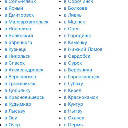
в Соль-Илецк
в Сорочинск
в Ясный
в Болхова
в Дмитровск
в Ливны
в Малоархангельск
в Мценск
в Новосиля
в Орел
в Белинский
в Городище
в Заречного
в Каменку
в Кузнецк
в Нижний Ломов
в Никольск
в Сердобск
в Спасск
в Сурск
в Александровск
в Березники
в Верещагино
в Горнозаводск
в Гремячинск
в Губаху
в Добрянку
в Кизел
в Красновишерск
в Краснокамск
в Кудымкар
в Кунгур
в Лысьву
в Нытву
в Осу
в Оханск
в Очер
в Пермь