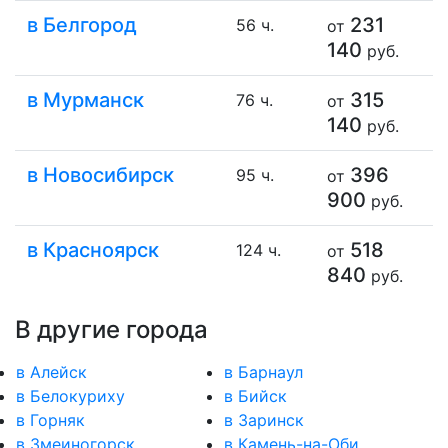
в Белгород
231
56 ч.
от
140
руб.
в Мурманск
315
76 ч.
от
140
руб.
в Новосибирск
396
95 ч.
от
900
руб.
в Красноярск
518
124 ч.
от
840
руб.
В другие города
в Алейск
в Барнаул
в Белокуриху
в Бийск
в Горняк
в Заринск
в Змеиногорск
в Камень-на-Оби