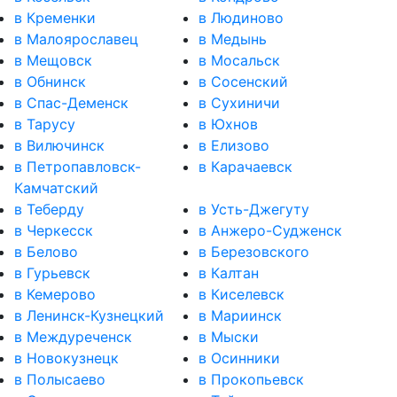
в Кременки
в Людиново
в Малоярославец
в Медынь
в Мещовск
в Мосальск
в Обнинск
в Сосенский
в Спас-Деменск
в Сухиничи
в Тарусу
в Юхнов
в Вилючинск
в Елизово
в Петропавловск-
в Карачаевск
Камчатский
в Теберду
в Усть-Джегуту
в Черкесск
в Анжеро-Судженск
в Белово
в Березовского
в Гурьевск
в Калтан
в Кемерово
в Киселевск
в Ленинск-Кузнецкий
в Мариинск
в Междуреченск
в Мыски
в Новокузнецк
в Осинники
в Полысаево
в Прокопьевск