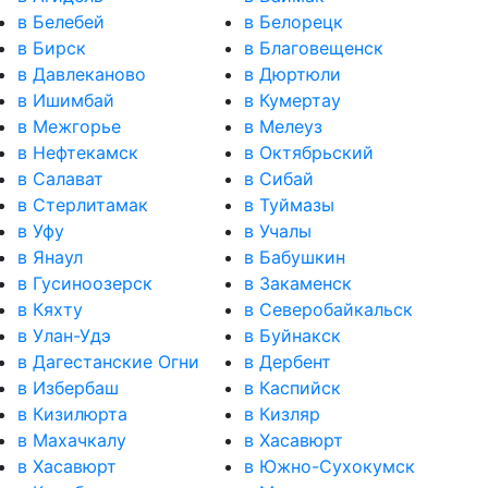
в Белебей
в Белорецк
в Бирск
в Благовещенск
в Давлеканово
в Дюртюли
в Ишимбай
в Кумертау
в Межгорье
в Мелеуз
в Нефтекамск
в Октябрьский
в Салават
в Сибай
в Стерлитамак
в Туймазы
в Уфу
в Учалы
в Янаул
в Бабушкин
в Гусиноозерск
в Закаменск
в Кяхту
в Северобайкальск
в Улан-Удэ
в Буйнакск
в Дагестанские Огни
в Дербент
в Избербаш
в Каспийск
в Кизилюрта
в Кизляр
в Махачкалу
в Хасавюрт
в Хасавюрт
в Южно-Сухокумск