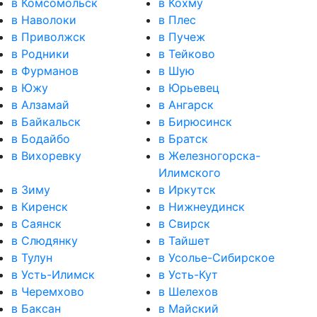
в Комсомольск
в Кохму
в Наволоки
в Плес
в Приволжск
в Пучеж
в Родники
в Тейково
в Фурманов
в Шую
в Южу
в Юрьевец
в Алзамай
в Ангарск
в Байкальск
в Бирюсинск
в Бодайбо
в Братск
в Вихоревку
в Железногорска-
Илимского
в Зиму
в Иркутск
в Киренск
в Нижнеудинск
в Саянск
в Свирск
в Слюдянку
в Тайшет
в Тулун
в Усолье-Сибирское
в Усть-Илимск
в Усть-Кут
в Черемхово
в Шелехов
в Баксан
в Майский