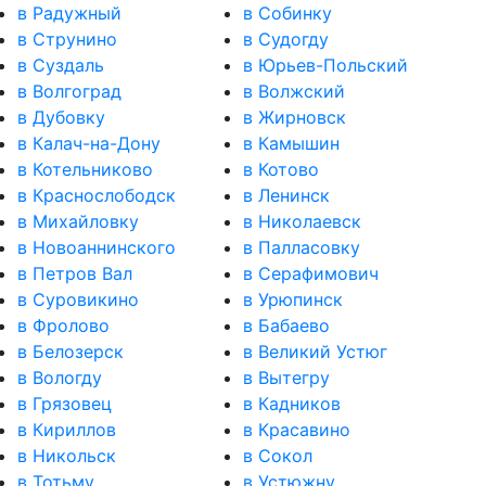
в Радужный
в Собинку
в Струнино
в Судогду
в Суздаль
в Юрьев-Польский
в Волгоград
в Волжский
в Дубовку
в Жирновск
в Калач-на-Дону
в Камышин
в Котельниково
в Котово
в Краснослободск
в Ленинск
в Михайловку
в Николаевск
в Новоаннинского
в Палласовку
в Петров Вал
в Серафимович
в Суровикино
в Урюпинск
в Фролово
в Бабаево
в Белозерск
в Великий Устюг
в Вологду
в Вытегру
в Грязовец
в Кадников
в Кириллов
в Красавино
в Никольск
в Сокол
в Тотьму
в Устюжну