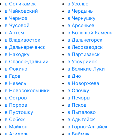
в Соликамск
в Усолье
в Чайковский
в Чердынь
в Чермоз
в Чернушку
в Чусовой
в Арсеньев
в Артем
в Большой Камень
в Владивосток
в Дальнегорск
в Дальнереченск
в Лесозаводск
в Находку
в Партизанск
в Спасск-Дальний
в Уссурийск
в Фокино
в Великие Луки
в Гдов
в Дно
в Невель
в Новоржева
в Новосокольники
в Опочку
в Остров
в Печоры
в Порхов
в Псков
в Пустошку
в Пыталово
в Себеж
в Адыгейск
в Майкоп
в Горно-Алтайск
в Агидель
в Баймак