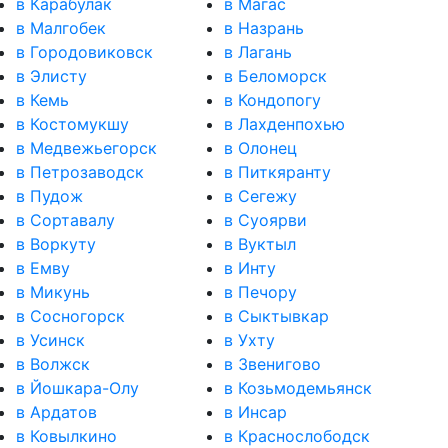
в Карабулак
в Магас
в Малгобек
в Назрань
в Городовиковск
в Лагань
в Элисту
в Беломорск
в Кемь
в Кондопогу
в Костомукшу
в Лахденпохью
в Медвежьегорск
в Олонец
в Петрозаводск
в Питкяранту
в Пудож
в Сегежу
в Сортавалу
в Суоярви
в Воркуту
в Вуктыл
в Емву
в Инту
в Микунь
в Печору
в Сосногорск
в Сыктывкар
в Усинск
в Ухту
в Волжск
в Звенигово
в Йошкара-Олу
в Козьмодемьянск
в Ардатов
в Инсар
в Ковылкино
в Краснослободск