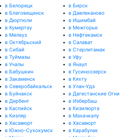
в Белорецк
в Бирск
в Благовещенск
в Давлеканово
в Дюртюли
в Ишимбай
в Кумертау
в Межгорье
в Мелеуз
в Нефтекамск
в Октябрьский
в Салават
в Сибай
в Стерлитамак
в Туймазы
в Уфу
в Учалы
в Янаул
в Бабушкин
в Гусиноозерск
в Закаменск
в Кяхту
в Северобайкальск
в Улан-Удэ
в Буйнакск
в Дагестанские Огни
в Дербент
в Избербаш
в Каспийск
в Кизилюрта
в Кизляр
в Махачкалу
в Хасавюрт
в Хасавюрт
в Южно-Сухокумск
в Карабулак