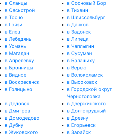
в Сланцы
в Сосновый Бор
в Сясьстрой
в Тихвин
в Тосно
в Шлиссельбург
в Грязи
в Данков
в Елец
в Задонск
в Лебедянь
в Липецк
в Усмань
в Чаплыгин
в Магадан
в Сусуман
в Апрелевку
в Балашиху
в Бронницы
в Верею
в Видное
в Волоколамск
в Воскресенск
в Высоковск
в Голицыно
в Городской округ
Черноголовка
в Дедовск
в Дзержинского
в Дмитров
в Долгопрудный
в Домодедово
в Дрезну
в Дубну
в Егорьевск
в Жуковского
в Зарайск