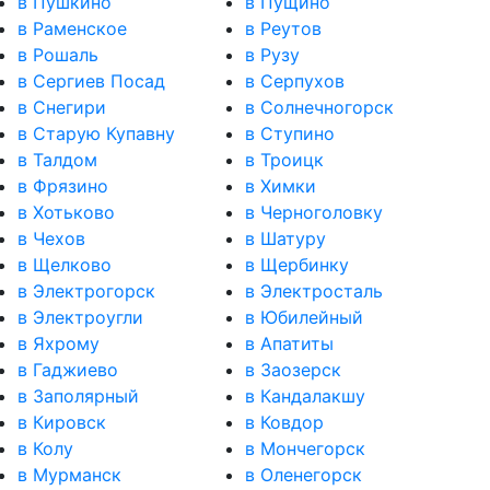
в Пушкино
в Пущино
в Раменское
в Реутов
в Рошаль
в Рузу
в Сергиев Посад
в Серпухов
в Снегири
в Солнечногорск
в Старую Купавну
в Ступино
в Талдом
в Троицк
в Фрязино
в Химки
в Хотьково
в Черноголовку
в Чехов
в Шатуру
в Щелково
в Щербинку
в Электрогорск
в Электросталь
в Электроугли
в Юбилейный
в Яхрому
в Апатиты
в Гаджиево
в Заозерск
в Заполярный
в Кандалакшу
в Кировск
в Ковдор
в Колу
в Мончегорск
в Мурманск
в Оленегорск