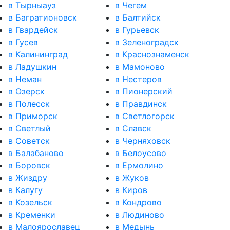
в Тырныауз
в Чегем
в Багратионовск
в Балтийск
в Гвардейск
в Гурьевск
в Гусев
в Зеленоградск
в Калининград
в Краснознаменск
в Ладушкин
в Мамоново
в Неман
в Нестеров
в Озерск
в Пионерский
в Полесск
в Правдинск
в Приморск
в Светлогорск
в Светлый
в Славск
в Советск
в Черняховск
в Балабаново
в Белоусово
в Боровск
в Ермолино
в Жиздру
в Жуков
в Калугу
в Киров
в Козельск
в Кондрово
в Кременки
в Людиново
в Малоярославец
в Медынь