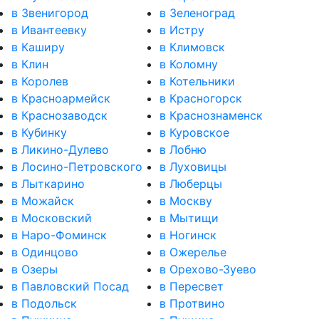
в Звенигород
в Зеленоград
в Ивантеевку
в Истру
в Каширу
в Климовск
в Клин
в Коломну
в Королев
в Котельники
в Красноармейск
в Красногорск
в Краснозаводск
в Краснознаменск
в Кубинку
в Куровское
в Ликино-Дулево
в Лобню
в Лосино-Петровского
в Луховицы
в Лыткарино
в Люберцы
в Можайск
в Москву
в Московский
в Мытищи
в Наро-Фоминск
в Ногинск
в Одинцово
в Ожерелье
в Озеры
в Орехово-Зуево
в Павловский Посад
в Пересвет
в Подольск
в Протвино