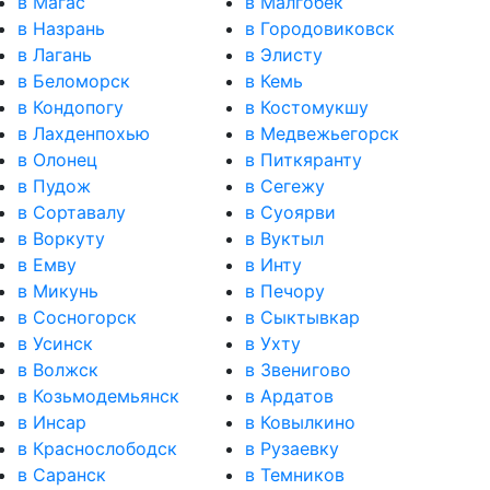
в Магас
в Малгобек
в Назрань
в Городовиковск
в Лагань
в Элисту
в Беломорск
в Кемь
в Кондопогу
в Костомукшу
в Лахденпохью
в Медвежьегорск
в Олонец
в Питкяранту
в Пудож
в Сегежу
в Сортавалу
в Суоярви
в Воркуту
в Вуктыл
в Емву
в Инту
в Микунь
в Печору
в Сосногорск
в Сыктывкар
в Усинск
в Ухту
в Волжск
в Звенигово
в Козьмодемьянск
в Ардатов
в Инсар
в Ковылкино
в Краснослободск
в Рузаевку
в Саранск
в Темников