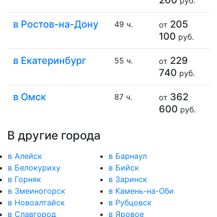
руб.
в Ростов-на-Дону
205
49 ч.
от
100
руб.
в Екатеринбург
229
55 ч.
от
740
руб.
в Омск
362
87 ч.
от
600
руб.
В другие города
в Алейск
в Барнаул
в Белокуриху
в Бийск
в Горняк
в Заринск
в Змеиногорск
в Камень-на-Оби
в Новоалтайск
в Рубцовск
в Славгород
в Яровое