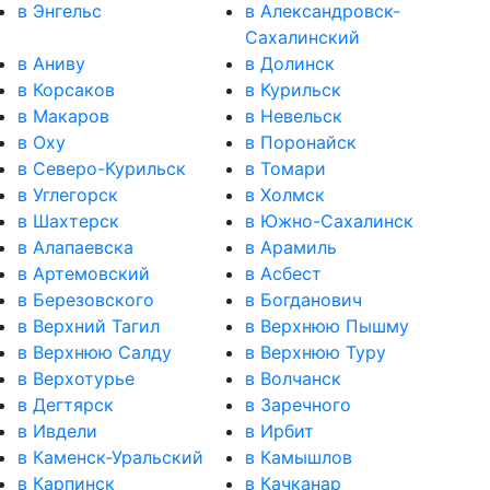
в Энгельс
в Александровск-
Сахалинский
в Аниву
в Долинск
в Корсаков
в Курильск
в Макаров
в Невельск
в Оху
в Поронайск
в Северо-Курильск
в Томари
в Углегорск
в Холмск
в Шахтерск
в Южно-Сахалинск
в Алапаевска
в Арамиль
в Артемовский
в Асбест
в Березовского
в Богданович
в Верхний Тагил
в Верхнюю Пышму
в Верхнюю Салду
в Верхнюю Туру
в Верхотурье
в Волчанск
в Дегтярск
в Заречного
в Ивдели
в Ирбит
в Каменск-Уральский
в Камышлов
в Карпинск
в Качканар