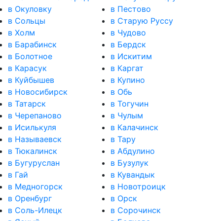
в Окуловку
в Пестово
в Сольцы
в Старую Руссу
в Холм
в Чудово
в Барабинск
в Бердск
в Болотное
в Искитим
в Карасук
в Каргат
в Куйбышев
в Купино
в Новосибирск
в Обь
в Татарск
в Тогучин
в Черепаново
в Чулым
в Исилькуля
в Калачинск
в Называевск
в Тару
в Тюкалинск
в Абдулино
в Бугуруслан
в Бузулук
в Гай
в Кувандык
в Медногорск
в Новотроицк
в Оренбург
в Орск
в Соль-Илецк
в Сорочинск