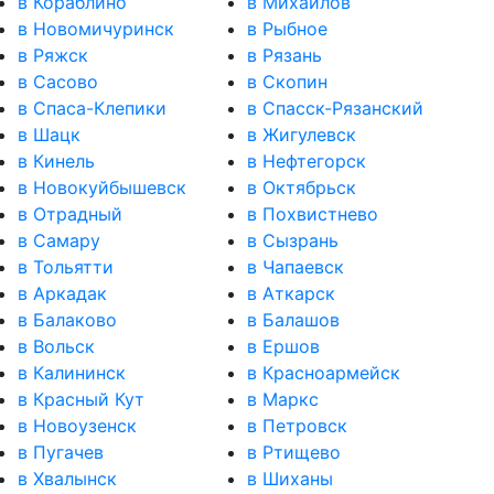
в Кораблино
в Михайлов
в Новомичуринск
в Рыбное
в Ряжск
в Рязань
в Сасово
в Скопин
в Спаса-Клепики
в Спасск-Рязанский
в Шацк
в Жигулевск
в Кинель
в Нефтегорск
в Новокуйбышевск
в Октябрьск
в Отрадный
в Похвистнево
в Самару
в Сызрань
в Тольятти
в Чапаевск
в Аркадак
в Аткарск
в Балаково
в Балашов
в Вольск
в Ершов
в Калининск
в Красноармейск
в Красный Кут
в Маркс
в Новоузенск
в Петровск
в Пугачев
в Ртищево
в Хвалынск
в Шиханы