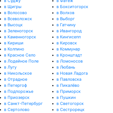
в Суджу
в Фатеж
в Щигры
в Бокситогорск
в Волосово
в Волхов
в Всеволожск
в Выборг
в Высоцк
в Гатчину
в Зеленогорск
в Ивангород
в Каменногорск
в Кингисепп
в Кириши
в Кировск
в Колпино
в Коммунар
в Красное Село
в Кронштадт
в Лодейное Поле
в Ломоносов
в Лугу
в Любань
в Никольское
в Новая Ладога
в Отрадное
в Павловска
в Петергоф
в Пикалёво
в Подпорожье
в Приморск
в Приозерск
в Пушкин
в Санкт-Петербург
в Светогорск
в Сертолово
в Сестрорецк