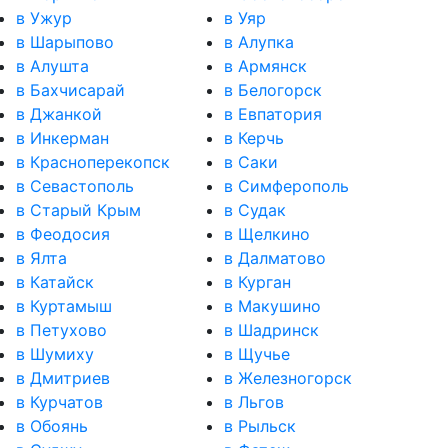
в Ужур
в Уяр
в Шарыпово
в Алупка
в Алушта
в Армянск
в Бахчисарай
в Белогорск
в Джанкой
в Евпатория
в Инкерман
в Керчь
в Красноперекопск
в Саки
в Севастополь
в Симферополь
в Старый Крым
в Судак
в Феодосия
в Щелкино
в Ялта
в Далматово
в Катайск
в Курган
в Куртамыш
в Макушино
в Петухово
в Шадринск
в Шумиху
в Щучье
в Дмитриев
в Железногорск
в Курчатов
в Льгов
в Обоянь
в Рыльск