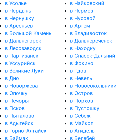
в Усолье
в Чайковский
в Чердынь
в Чермоз
в Чернушку
в Чусовой
в Арсеньев
в Артем
в Большой Камень
в Владивосток
в Дальнегорск
в Дальнереченск
в Лесозаводск
в Находку
в Партизанск
в Спасск-Дальний
в Уссурийск
в Фокино
в Великие Луки
в Гдов
в Дно
в Невель
в Новоржева
в Новосокольники
в Опочку
в Остров
в Печоры
в Порхов
в Псков
в Пустошку
в Пыталово
в Себеж
в Адыгейск
в Майкоп
в Горно-Алтайск
в Агидель
в Баймак
в Белебей