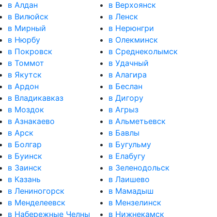
в Алдан
в Верхоянск
в Вилюйск
в Ленск
в Мирный
в Нерюнгри
в Нюрбу
в Олекминск
в Покровск
в Среднеколымск
в Томмот
в Удачный
в Якутск
в Алагира
в Ардон
в Беслан
в Владикавказ
в Дигору
в Моздок
в Агрыз
в Азнакаево
в Альметьевск
в Арск
в Бавлы
в Болгар
в Бугульму
в Буинск
в Елабугу
в Заинск
в Зеленодольск
в Казань
в Лаишево
в Лениногорск
в Мамадыш
в Менделеевск
в Мензелинск
в Набережные Челны
в Нижнекамск