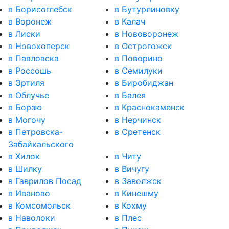
в Борисоглебск
в Бутурлиновку
в Воронеж
в Калач
в Лиски
в Нововоронеж
в Новохоперск
в Острогожск
в Павловска
в Поворино
в Россошь
в Семилуки
в Эртиля
в Биробиджан
в Облучье
в Балея
в Борзю
в Краснокаменск
в Могочу
в Нерчинск
в Петровска-
в Сретенск
Забайкальского
в Хилок
в Читу
в Шилку
в Вичугу
в Гаврилов Посад
в Заволжск
в Иваново
в Кинешму
в Комсомольск
в Кохму
в Наволоки
в Плес