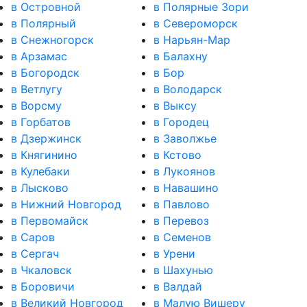
в Островной
в Полярные Зори
в Полярный
в Североморск
в Снежногорск
в Нарьян-Мар
в Арзамас
в Балахну
в Богородск
в Бор
в Ветлугу
в Володарск
в Ворсму
в Выксу
в Горбатов
в Городец
в Дзержинск
в Заволжье
в Княгинино
в Кстово
в Кулебаки
в Лукоянов
в Лысково
в Навашино
в Нижний Новгород
в Павлово
в Первомайск
в Перевоз
в Саров
в Семенов
в Сергач
в Урени
в Чкаловск
в Шахунью
в Боровичи
в Валдай
в Великий Новгород
в Малую Вишеру