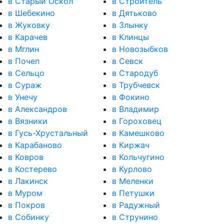
в Старый Оскол
в Строитель
в Шебекино
в Дятьково
в Жуковку
в Злынку
в Карачев
в Клинцы
в Мглин
в Новозыбков
в Почеп
в Севск
в Сельцо
в Стародуб
в Сураж
в Трубчевск
в Унечу
в Фокино
в Александров
в Владимир
в Вязники
в Гороховец
в Гусь-Хрустальный
в Камешково
в Карабаново
в Киржач
в Ковров
в Кольчугино
в Костерево
в Курлово
в Лакинск
в Меленки
в Муром
в Петушки
в Покров
в Радужный
в Собинку
в Струнино