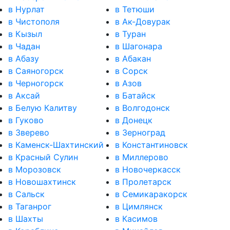
в Нурлат
в Тетюши
в Чистополя
в Ак-Довурак
в Кызыл
в Туран
в Чадан
в Шагонара
в Абазу
в Абакан
в Саяногорск
в Сорск
в Черногорск
в Азов
в Аксай
в Батайск
в Белую Калитву
в Волгодонск
в Гуково
в Донецк
в Зверево
в Зерноград
в Каменск-Шахтинский
в Константиновск
в Красный Сулин
в Миллерово
в Морозовск
в Новочеркасск
в Новошахтинск
в Пролетарск
в Сальск
в Семикаракорск
в Таганрог
в Цимлянск
в Шахты
в Касимов