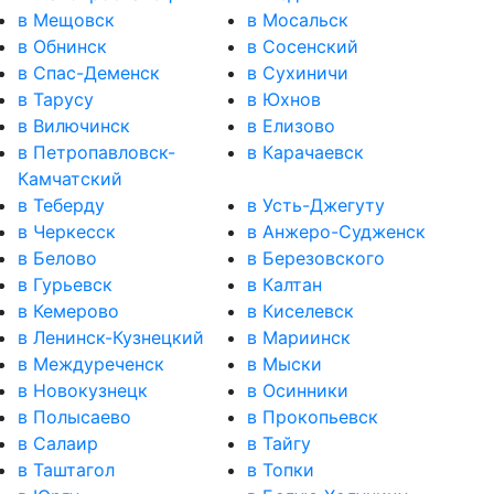
в Мещовск
в Мосальск
в Обнинск
в Сосенский
в Спас-Деменск
в Сухиничи
в Тарусу
в Юхнов
в Вилючинск
в Елизово
в Петропавловск-
в Карачаевск
Камчатский
в Теберду
в Усть-Джегуту
в Черкесск
в Анжеро-Судженск
в Белово
в Березовского
в Гурьевск
в Калтан
в Кемерово
в Киселевск
в Ленинск-Кузнецкий
в Мариинск
в Междуреченск
в Мыски
в Новокузнецк
в Осинники
в Полысаево
в Прокопьевск
в Салаир
в Тайгу
в Таштагол
в Топки