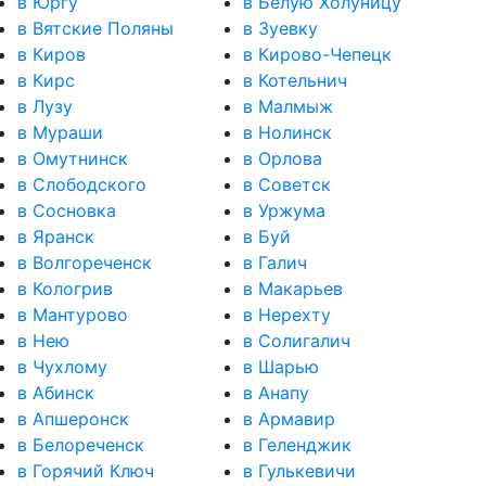
в Юргу
в Белую Холуницу
в Вятские Поляны
в Зуевку
в Киров
в Кирово-Чепецк
в Кирс
в Котельнич
в Лузу
в Малмыж
в Мураши
в Нолинск
в Омутнинск
в Орлова
в Слободского
в Советск
в Сосновка
в Уржума
в Яранск
в Буй
в Волгореченск
в Галич
в Кологрив
в Макарьев
в Мантурово
в Нерехту
в Нею
в Солигалич
в Чухлому
в Шарью
в Абинск
в Анапу
в Апшеронск
в Армавир
в Белореченск
в Геленджик
в Горячий Ключ
в Гулькевичи