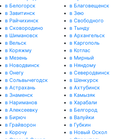
в Белогорск
в Благовещенск
в Завитинск
в Зею
в Райчихинск
в Свободного
в Сковородино
в Тынду
в Шимановск
в Архангельск
в Вельск
в Каргополь
в Коряжму
в Котлас
в Мезень
в Мирный
в Новодвинск
в Няндому
в Онегу
в Северодвинск
в Сольвычегодск
в Шенкурск
в Астрахань
в Ахтубинск
в Знаменск
в Камызяк
в Нариманов
в Харабали
в Алексеевку
в Белгород
в Бирюч
в Валуйки
в Грайворон
в Губкин
в Корочу
в Новый Оскол