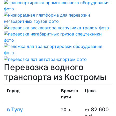
Перевозка водного
транспорта из Костромы
Город
Время в
Цена
пути
в Тулу
82 600
20 ч.
от
руб.