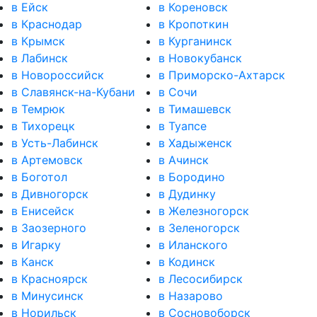
в Ейск
в Кореновск
в Краснодар
в Кропоткин
в Крымск
в Курганинск
в Лабинск
в Новокубанск
в Новороссийск
в Приморско-Ахтарск
в Славянск-на-Кубани
в Сочи
в Темрюк
в Тимашевск
в Тихорецк
в Туапсе
в Усть-Лабинск
в Хадыженск
в Артемовск
в Ачинск
в Боготол
в Бородино
в Дивногорск
в Дудинку
в Енисейск
в Железногорск
в Заозерного
в Зеленогорск
в Игарку
в Иланского
в Канск
в Кодинск
в Красноярск
в Лесосибирск
в Минусинск
в Назарово
в Норильск
в Сосновоборск