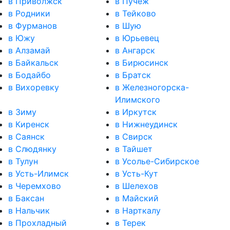
в Приволжск
в Пучеж
в Родники
в Тейково
в Фурманов
в Шую
в Южу
в Юрьевец
в Алзамай
в Ангарск
в Байкальск
в Бирюсинск
в Бодайбо
в Братск
в Вихоревку
в Железногорска-
Илимского
в Зиму
в Иркутск
в Киренск
в Нижнеудинск
в Саянск
в Свирск
в Слюдянку
в Тайшет
в Тулун
в Усолье-Сибирское
в Усть-Илимск
в Усть-Кут
в Черемхово
в Шелехов
в Баксан
в Майский
в Нальчик
в Нарткалу
в Прохладный
в Терек