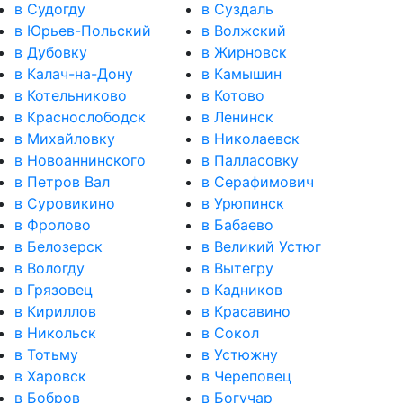
в Судогду
в Суздаль
в Юрьев-Польский
в Волжский
в Дубовку
в Жирновск
в Калач-на-Дону
в Камышин
в Котельниково
в Котово
в Краснослободск
в Ленинск
в Михайловку
в Николаевск
в Новоаннинского
в Палласовку
в Петров Вал
в Серафимович
в Суровикино
в Урюпинск
в Фролово
в Бабаево
в Белозерск
в Великий Устюг
в Вологду
в Вытегру
в Грязовец
в Кадников
в Кириллов
в Красавино
в Никольск
в Сокол
в Тотьму
в Устюжну
в Харовск
в Череповец
в Бобров
в Богучар