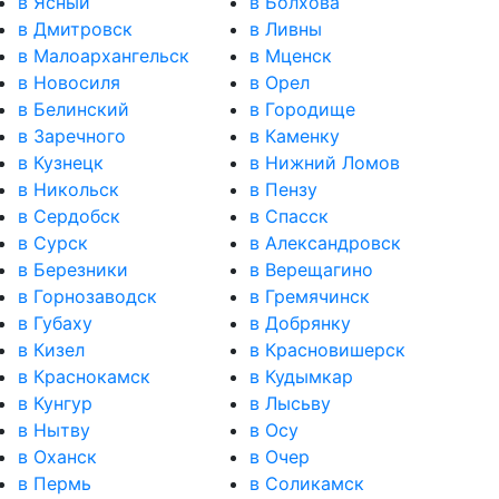
в Ясный
в Болхова
в Дмитровск
в Ливны
в Малоархангельск
в Мценск
в Новосиля
в Орел
в Белинский
в Городище
в Заречного
в Каменку
в Кузнецк
в Нижний Ломов
в Никольск
в Пензу
в Сердобск
в Спасск
в Сурск
в Александровск
в Березники
в Верещагино
в Горнозаводск
в Гремячинск
в Губаху
в Добрянку
в Кизел
в Красновишерск
в Краснокамск
в Кудымкар
в Кунгур
в Лысьву
в Нытву
в Осу
в Оханск
в Очер
в Пермь
в Соликамск