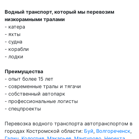
Водный транспорт, который мы перевозим
низкорамными тралами
- катера
- яхты
- судна
- корабли
- лодки
Преимущества
- опыт более 15 лет
- современные тралы и тягачи
- собственный автопарк
- профессиональные логисты
- спецпроекты
Перевозка водного транспорта автотранспортом в
городах Костромской области:
Буй
,
Волгореченск
,
Галич
,
Кологрив
,
Макарьев
,
Мантурово
,
Нерехта
,