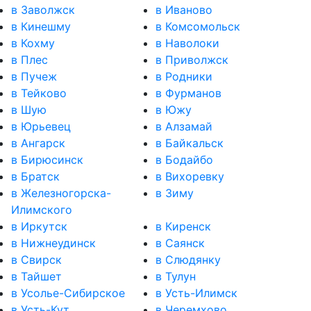
в Заволжск
в Иваново
в Кинешму
в Комсомольск
в Кохму
в Наволоки
в Плес
в Приволжск
в Пучеж
в Родники
в Тейково
в Фурманов
в Шую
в Южу
в Юрьевец
в Алзамай
в Ангарск
в Байкальск
в Бирюсинск
в Бодайбо
в Братск
в Вихоревку
в Железногорска-
в Зиму
Илимского
в Иркутск
в Киренск
в Нижнеудинск
в Саянск
в Свирск
в Слюдянку
в Тайшет
в Тулун
в Усолье-Сибирское
в Усть-Илимск
в Усть-Кут
в Черемхово