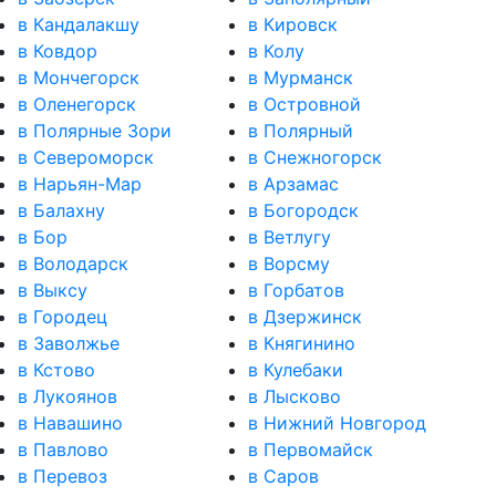
в Кандалакшу
в Кировск
в Ковдор
в Колу
в Мончегорск
в Мурманск
в Оленегорск
в Островной
в Полярные Зори
в Полярный
в Североморск
в Снежногорск
в Нарьян-Мар
в Арзамас
в Балахну
в Богородск
в Бор
в Ветлугу
в Володарск
в Ворсму
в Выксу
в Горбатов
в Городец
в Дзержинск
в Заволжье
в Княгинино
в Кстово
в Кулебаки
в Лукоянов
в Лысково
в Навашино
в Нижний Новгород
в Павлово
в Первомайск
в Перевоз
в Саров