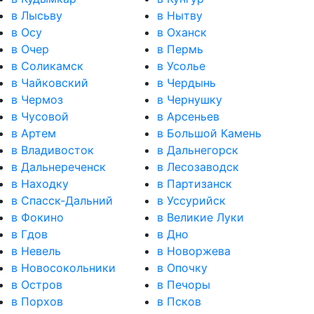
в Лысьву
в Нытву
в Осу
в Оханск
в Очер
в Пермь
в Соликамск
в Усолье
в Чайковский
в Чердынь
в Чермоз
в Чернушку
в Чусовой
в Арсеньев
в Артем
в Большой Камень
в Владивосток
в Дальнегорск
в Дальнереченск
в Лесозаводск
в Находку
в Партизанск
в Спасск-Дальний
в Уссурийск
в Фокино
в Великие Луки
в Гдов
в Дно
в Невель
в Новоржева
в Новосокольники
в Опочку
в Остров
в Печоры
в Порхов
в Псков