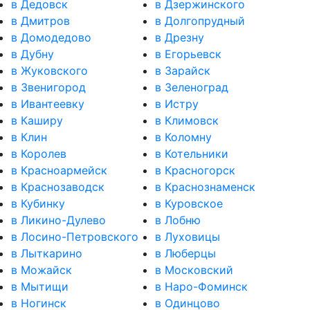
в Дедовск
в Дзержинского
в Дмитров
в Долгопрудный
в Домодедово
в Дрезну
в Дубну
в Егорьевск
в Жуковского
в Зарайск
в Звенигород
в Зеленоград
в Ивантеевку
в Истру
в Каширу
в Климовск
в Клин
в Коломну
в Королев
в Котельники
в Красноармейск
в Красногорск
в Краснозаводск
в Краснознаменск
в Кубинку
в Куровское
в Ликино-Дулево
в Лобню
в Лосино-Петровского
в Луховицы
в Лыткарино
в Люберцы
в Можайск
в Московский
в Мытищи
в Наро-Фоминск
в Ногинск
в Одинцово