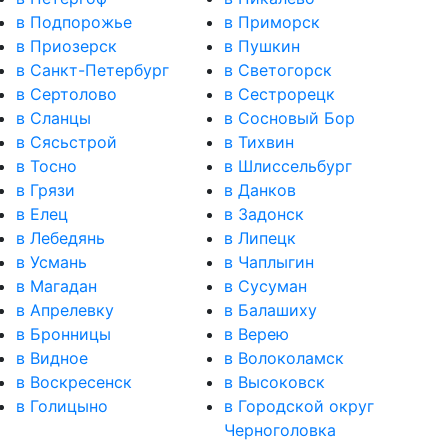
в Подпорожье
в Приморск
в Приозерск
в Пушкин
в Санкт-Петербург
в Светогорск
в Сертолово
в Сестрорецк
в Сланцы
в Сосновый Бор
в Сясьстрой
в Тихвин
в Тосно
в Шлиссельбург
в Грязи
в Данков
в Елец
в Задонск
в Лебедянь
в Липецк
в Усмань
в Чаплыгин
в Магадан
в Сусуман
в Апрелевку
в Балашиху
в Бронницы
в Верею
в Видное
в Волоколамск
в Воскресенск
в Высоковск
в Голицыно
в Городской округ
Черноголовка