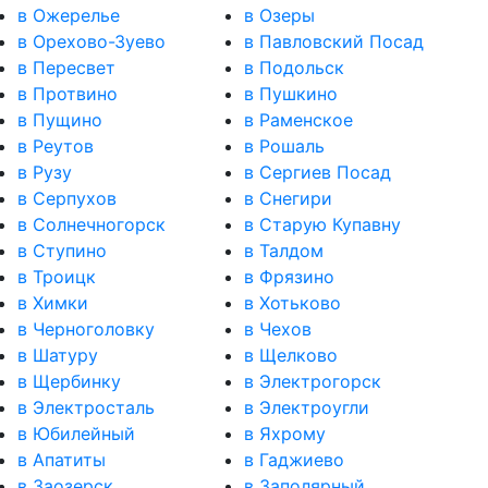
в Ожерелье
в Озеры
в Орехово-Зуево
в Павловский Посад
в Пересвет
в Подольск
в Протвино
в Пушкино
в Пущино
в Раменское
в Реутов
в Рошаль
в Рузу
в Сергиев Посад
в Серпухов
в Снегири
в Солнечногорск
в Старую Купавну
в Ступино
в Талдом
в Троицк
в Фрязино
в Химки
в Хотьково
в Черноголовку
в Чехов
в Шатуру
в Щелково
в Щербинку
в Электрогорск
в Электросталь
в Электроугли
в Юбилейный
в Яхрому
в Апатиты
в Гаджиево
в Заозерск
в Заполярный