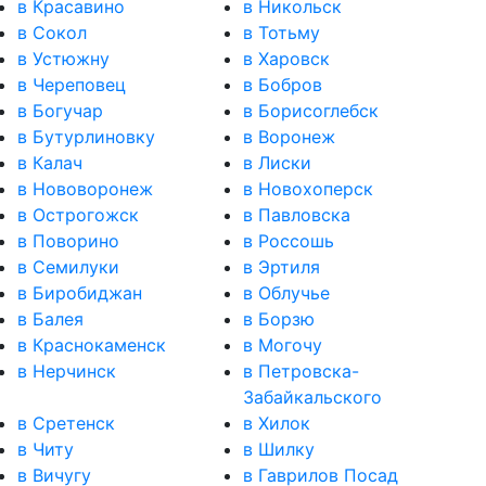
в Красавино
в Никольск
в Сокол
в Тотьму
в Устюжну
в Харовск
в Череповец
в Бобров
в Богучар
в Борисоглебск
в Бутурлиновку
в Воронеж
в Калач
в Лиски
в Нововоронеж
в Новохоперск
в Острогожск
в Павловска
в Поворино
в Россошь
в Семилуки
в Эртиля
в Биробиджан
в Облучье
в Балея
в Борзю
в Краснокаменск
в Могочу
в Нерчинск
в Петровска-
Забайкальского
в Сретенск
в Хилок
в Читу
в Шилку
в Вичугу
в Гаврилов Посад