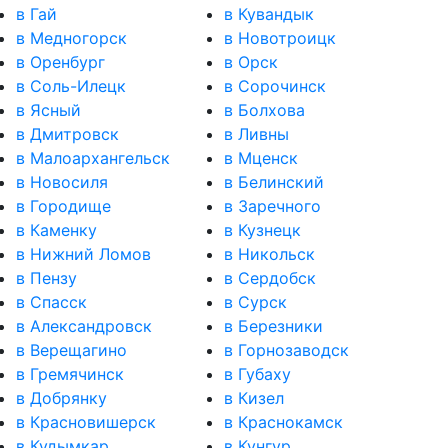
в Гай
в Кувандык
в Медногорск
в Новотроицк
в Оренбург
в Орск
в Соль-Илецк
в Сорочинск
в Ясный
в Болхова
в Дмитровск
в Ливны
в Малоархангельск
в Мценск
в Новосиля
в Белинский
в Городище
в Заречного
в Каменку
в Кузнецк
в Нижний Ломов
в Никольск
в Пензу
в Сердобск
в Спасск
в Сурск
в Александровск
в Березники
в Верещагино
в Горнозаводск
в Гремячинск
в Губаху
в Добрянку
в Кизел
в Красновишерск
в Краснокамск
в Кудымкар
в Кунгур