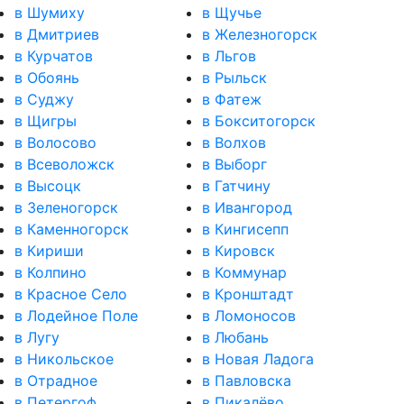
в Шумиху
в Щучье
в Дмитриев
в Железногорск
в Курчатов
в Льгов
в Обоянь
в Рыльск
в Суджу
в Фатеж
в Щигры
в Бокситогорск
в Волосово
в Волхов
в Всеволожск
в Выборг
в Высоцк
в Гатчину
в Зеленогорск
в Ивангород
в Каменногорск
в Кингисепп
в Кириши
в Кировск
в Колпино
в Коммунар
в Красное Село
в Кронштадт
в Лодейное Поле
в Ломоносов
в Лугу
в Любань
в Никольское
в Новая Ладога
в Отрадное
в Павловска
в Петергоф
в Пикалёво