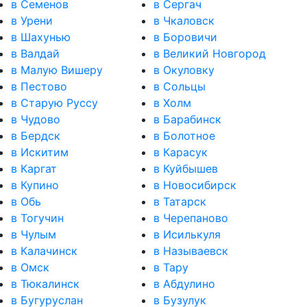
в Семенов
в Сергач
в Урени
в Чкаловск
в Шахунью
в Боровичи
в Валдай
в Великий Новгород
в Малую Вишеру
в Окуловку
в Пестово
в Сольцы
в Старую Руссу
в Холм
в Чудово
в Барабинск
в Бердск
в Болотное
в Искитим
в Карасук
в Каргат
в Куйбышев
в Купино
в Новосибирск
в Обь
в Татарск
в Тогучин
в Черепаново
в Чулым
в Исилькуля
в Калачинск
в Называевск
в Омск
в Тару
в Тюкалинск
в Абдулино
в Бугуруслан
в Бузулук