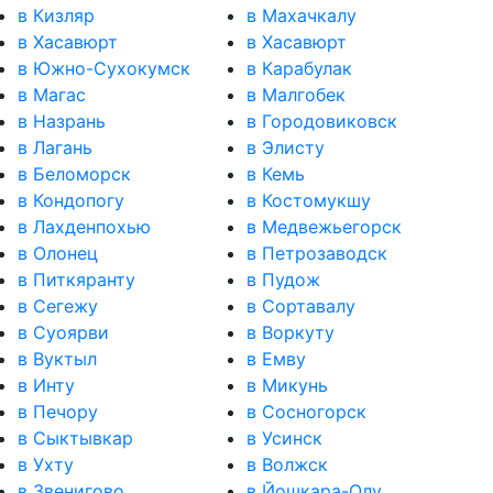
в Кизляр
в Махачкалу
в Хасавюрт
в Хасавюрт
в Южно-Сухокумск
в Карабулак
в Магас
в Малгобек
в Назрань
в Городовиковск
в Лагань
в Элисту
в Беломорск
в Кемь
в Кондопогу
в Костомукшу
в Лахденпохью
в Медвежьегорск
в Олонец
в Петрозаводск
в Питкяранту
в Пудож
в Сегежу
в Сортавалу
в Суоярви
в Воркуту
в Вуктыл
в Емву
в Инту
в Микунь
в Печору
в Сосногорск
в Сыктывкар
в Усинск
в Ухту
в Волжск
в Звенигово
в Йошкара-Олу