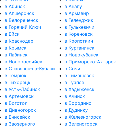
в Абинск
в Анапу
в Апшеронск
в Армавир
в Белореченск
в Геленджик
в Горячий Ключ
в Гулькевичи
в Ейск
в Кореновск
в Краснодар
в Кропоткин
в Крымск
в Курганинск
в Лабинск
в Новокубанск
в Новороссийск
в Приморско-Ахтарск
в Славянск-на-Кубани
в Сочи
в Темрюк
в Тимашевск
в Тихорецк
в Туапсе
в Усть-Лабинск
в Хадыженск
в Артемовск
в Ачинск
в Боготол
в Бородино
в Дивногорск
в Дудинку
в Енисейск
в Железногорск
в Заозерного
в Зеленогорск