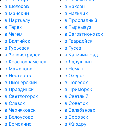
в Шелехов
в Баксан
в Майский
в Нальчик
в Нарткалу
в Прохладный
в Терек
в Тырныауз
в Чегем
в Багратионовск
в Балтийск
в Гвардейск
в Гурьевск
в Гусев
в Зеленоградск
в Калининград
в Краснознаменск
в Ладушкин
в Мамоново
в Неман
в Нестеров
в Озерск
в Пионерский
в Полесск
в Правдинск
в Приморск
в Светлогорск
в Светлый
в Славск
в Советск
в Черняховск
в Балабаново
в Белоусово
в Боровск
в Ермолино
в Жиздру