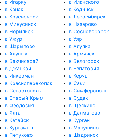
в Игарку
в Иланского
в Канск
в Кодинск
в Красноярск
в Лесосибирск
в Минусинск
в Назарово
в Норильск
в Сосновоборск
в Ужур
в Уяр
в Шарыпово
в Алупка
в Алушта
в Армянск
в Бахчисарай
в Белогорск
в Джанкой
в Евпатория
в Инкерман
в Керчь
в Красноперекопск
в Саки
в Севастополь
в Симферополь
в Старый Крым
в Судак
в Феодосия
в Щелкино
в Ялта
в Далматово
в Катайск
в Курган
в Куртамыш
в Макушино
в Петухово
в Шадринск