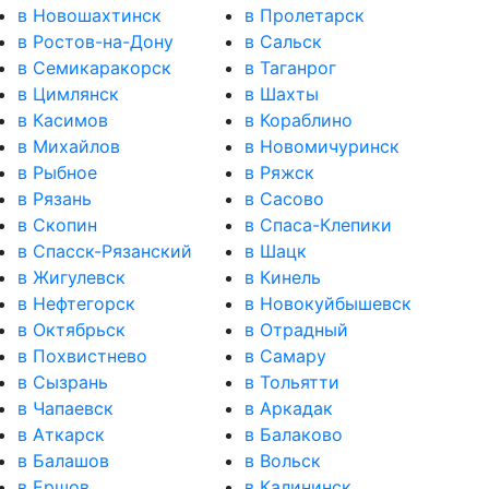
в Новошахтинск
в Пролетарск
в Ростов-на-Дону
в Сальск
в Семикаракорск
в Таганрог
в Цимлянск
в Шахты
в Касимов
в Кораблино
в Михайлов
в Новомичуринск
в Рыбное
в Ряжск
в Рязань
в Сасово
в Скопин
в Спаса-Клепики
в Спасск-Рязанский
в Шацк
в Жигулевск
в Кинель
в Нефтегорск
в Новокуйбышевск
в Октябрьск
в Отрадный
в Похвистнево
в Самару
в Сызрань
в Тольятти
в Чапаевск
в Аркадак
в Аткарск
в Балаково
в Балашов
в Вольск
в Ершов
в Калининск