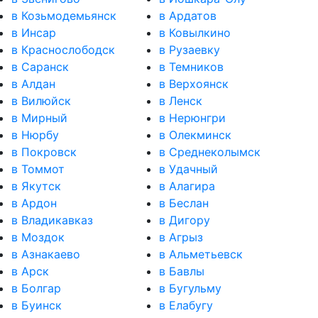
в Козьмодемьянск
в Ардатов
в Инсар
в Ковылкино
в Краснослободск
в Рузаевку
в Саранск
в Темников
в Алдан
в Верхоянск
в Вилюйск
в Ленск
в Мирный
в Нерюнгри
в Нюрбу
в Олекминск
в Покровск
в Среднеколымск
в Томмот
в Удачный
в Якутск
в Алагира
в Ардон
в Беслан
в Владикавказ
в Дигору
в Моздок
в Агрыз
в Азнакаево
в Альметьевск
в Арск
в Бавлы
в Болгар
в Бугульму
в Буинск
в Елабугу