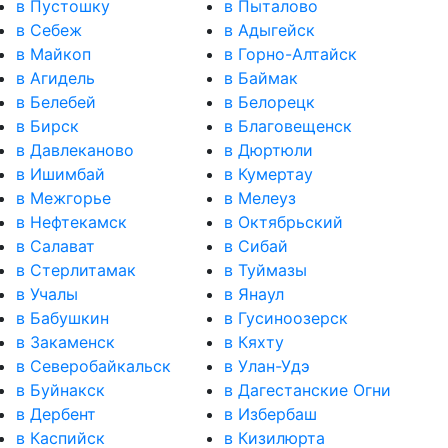
в Пустошку
в Пыталово
в Себеж
в Адыгейск
в Майкоп
в Горно-Алтайск
в Агидель
в Баймак
в Белебей
в Белорецк
в Бирск
в Благовещенск
в Давлеканово
в Дюртюли
в Ишимбай
в Кумертау
в Межгорье
в Мелеуз
в Нефтекамск
в Октябрьский
в Салават
в Сибай
в Стерлитамак
в Туймазы
в Учалы
в Янаул
в Бабушкин
в Гусиноозерск
в Закаменск
в Кяхту
в Северобайкальск
в Улан-Удэ
в Буйнакск
в Дагестанские Огни
в Дербент
в Избербаш
в Каспийск
в Кизилюрта