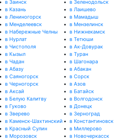
в Заинск
в Зеленодольск
в Казань
в Лаишево
в Лениногорск
в Мамадыш
в Менделеевск
в Мензелинск
в Набережные Челны
в Нижнекамск
в Нурлат
в Тетюши
в Чистополя
в Ак-Довурак
в Кызыл
в Туран
в Чадан
в Шагонара
в Абазу
в Абакан
в Саяногорск
в Сорск
в Черногорск
в Азов
в Аксай
в Батайск
в Белую Калитву
в Волгодонск
в Гуково
в Донецк
в Зверево
в Зерноград
в Каменск-Шахтинский
в Константиновск
в Красный Сулин
в Миллерово
в Морозовск
в Новочеркасск