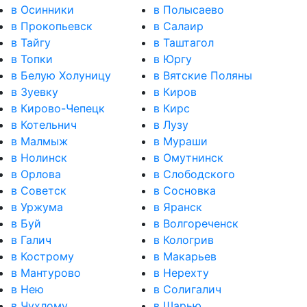
в Осинники
в Полысаево
в Прокопьевск
в Салаир
в Тайгу
в Таштагол
в Топки
в Юргу
в Белую Холуницу
в Вятские Поляны
в Зуевку
в Киров
в Кирово-Чепецк
в Кирс
в Котельнич
в Лузу
в Малмыж
в Мураши
в Нолинск
в Омутнинск
в Орлова
в Слободского
в Советск
в Сосновка
в Уржума
в Яранск
в Буй
в Волгореченск
в Галич
в Кологрив
в Кострому
в Макарьев
в Мантурово
в Нерехту
в Нею
в Солигалич
в Чухлому
в Шарью