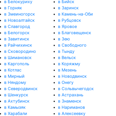
в Белокуриху
в Бийск
в Горняк
в Заринск
в Змеиногорск
в Камень-на-Оби
в Новоалтайск
в Рубцовск
в Славгород
в Яровое
в Белогорск
в Благовещенск
в Завитинск
в Зею
в Райчихинск
в Свободного
в Сковородино
в Тынду
в Шимановск
в Вельск
в Каргополь
в Коряжму
в Котлас
в Мезень
в Мирный
в Новодвинск
в Няндому
в Онегу
в Северодвинск
в Сольвычегодск
в Шенкурск
в Астрахань
в Ахтубинск
в Знаменск
в Камызяк
в Нариманов
в Харабали
в Алексеевку