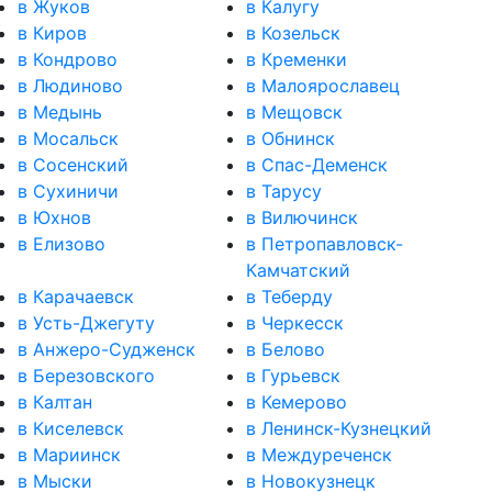
в Жуков
в Калугу
в Киров
в Козельск
в Кондрово
в Кременки
в Людиново
в Малоярославец
в Медынь
в Мещовск
в Мосальск
в Обнинск
в Сосенский
в Спас-Деменск
в Сухиничи
в Тарусу
в Юхнов
в Вилючинск
в Елизово
в Петропавловск-
Камчатский
в Карачаевск
в Теберду
в Усть-Джегуту
в Черкесск
в Анжеро-Судженск
в Белово
в Березовского
в Гурьевск
в Калтан
в Кемерово
в Киселевск
в Ленинск-Кузнецкий
в Мариинск
в Междуреченск
в Мыски
в Новокузнецк