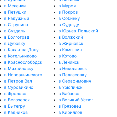
в Меленки
в Муром
в Петушки
в Покров
в Радужный
в Собинку
в Струнино
в Судогду
в Суздаль
в Юрьев-Польский
в Волгоград
в Волжский
в Дубовку
в Жирновск
в Калач-на-Дону
в Камышин
в Котельниково
в Котово
в Краснослободск
в Ленинск
в Михайловку
в Николаевск
в Новоаннинского
в Палласовку
в Петров Вал
в Серафимович
в Суровикино
в Урюпинск
в Фролово
в Бабаево
в Белозерск
в Великий Устюг
в Вытегру
в Грязовец
в Кадников
в Кириллов