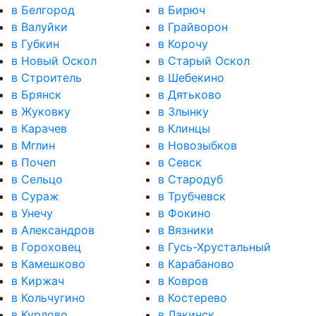
в Белгород
в Бирюч
в Валуйки
в Грайворон
в Губкин
в Корочу
в Новый Оскол
в Старый Оскол
в Строитель
в Шебекино
в Брянск
в Дятьково
в Жуковку
в Злынку
в Карачев
в Клинцы
в Мглин
в Новозыбков
в Почеп
в Севск
в Сельцо
в Стародуб
в Сураж
в Трубчевск
в Унечу
в Фокино
в Александров
в Вязники
в Гороховец
в Гусь-Хрустальный
в Камешково
в Карабаново
в Киржач
в Ковров
в Кольчугино
в Костерево
в Курлово
в Лакинск