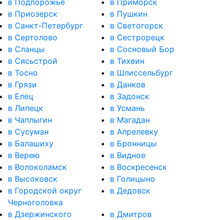
в Подпорожье
в Приморск
в Приозерск
в Пушкин
в Санкт-Петербург
в Светогорск
в Сертолово
в Сестрорецк
в Сланцы
в Сосновый Бор
в Сясьстрой
в Тихвин
в Тосно
в Шлиссельбург
в Грязи
в Данков
в Елец
в Задонск
в Липецк
в Усмань
в Чаплыгин
в Магадан
в Сусуман
в Апрелевку
в Балашиху
в Бронницы
в Верею
в Видное
в Волоколамск
в Воскресенск
в Высоковск
в Голицыно
в Городской округ
в Дедовск
Черноголовка
в Дзержинского
в Дмитров