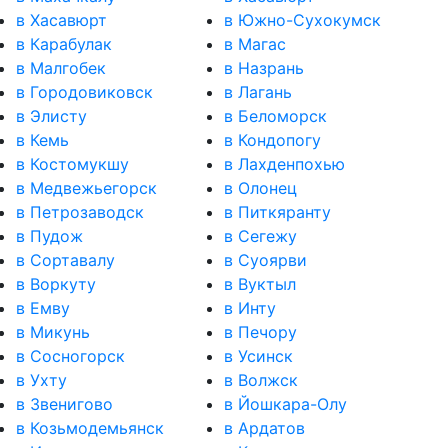
в Хасавюрт
в Южно-Сухокумск
в Карабулак
в Магас
в Малгобек
в Назрань
в Городовиковск
в Лагань
в Элисту
в Беломорск
в Кемь
в Кондопогу
в Костомукшу
в Лахденпохью
в Медвежьегорск
в Олонец
в Петрозаводск
в Питкяранту
в Пудож
в Сегежу
в Сортавалу
в Суоярви
в Воркуту
в Вуктыл
в Емву
в Инту
в Микунь
в Печору
в Сосногорск
в Усинск
в Ухту
в Волжск
в Звенигово
в Йошкара-Олу
в Козьмодемьянск
в Ардатов