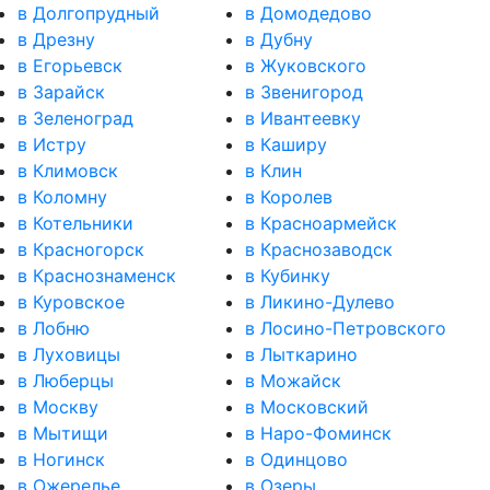
в Долгопрудный
в Домодедово
в Дрезну
в Дубну
в Егорьевск
в Жуковского
в Зарайск
в Звенигород
в Зеленоград
в Ивантеевку
в Истру
в Каширу
в Климовск
в Клин
в Коломну
в Королев
в Котельники
в Красноармейск
в Красногорск
в Краснозаводск
в Краснознаменск
в Кубинку
в Куровское
в Ликино-Дулево
в Лобню
в Лосино-Петровского
в Луховицы
в Лыткарино
в Люберцы
в Можайск
в Москву
в Московский
в Мытищи
в Наро-Фоминск
в Ногинск
в Одинцово
в Ожерелье
в Озеры