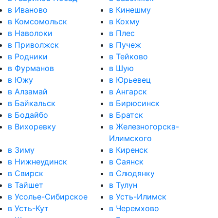
в Иваново
в Кинешму
в Комсомольск
в Кохму
в Наволоки
в Плес
в Приволжск
в Пучеж
в Родники
в Тейково
в Фурманов
в Шую
в Южу
в Юрьевец
в Алзамай
в Ангарск
в Байкальск
в Бирюсинск
в Бодайбо
в Братск
в Вихоревку
в Железногорска-
Илимского
в Зиму
в Киренск
в Нижнеудинск
в Саянск
в Свирск
в Слюдянку
в Тайшет
в Тулун
в Усолье-Сибирское
в Усть-Илимск
в Усть-Кут
в Черемхово