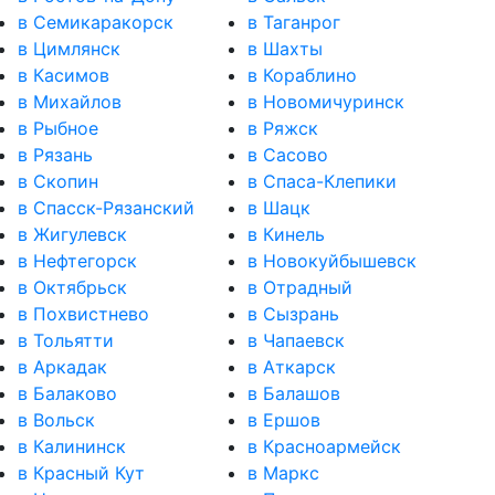
в Семикаракорск
в Таганрог
в Цимлянск
в Шахты
в Касимов
в Кораблино
в Михайлов
в Новомичуринск
в Рыбное
в Ряжск
в Рязань
в Сасово
в Скопин
в Спаса-Клепики
в Спасск-Рязанский
в Шацк
в Жигулевск
в Кинель
в Нефтегорск
в Новокуйбышевск
в Октябрьск
в Отрадный
в Похвистнево
в Сызрань
в Тольятти
в Чапаевск
в Аркадак
в Аткарск
в Балаково
в Балашов
в Вольск
в Ершов
в Калининск
в Красноармейск
в Красный Кут
в Маркс