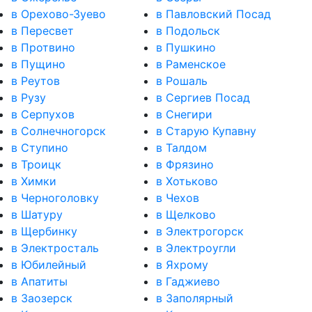
в Орехово-Зуево
в Павловский Посад
в Пересвет
в Подольск
в Протвино
в Пушкино
в Пущино
в Раменское
в Реутов
в Рошаль
в Рузу
в Сергиев Посад
в Серпухов
в Снегири
в Солнечногорск
в Старую Купавну
в Ступино
в Талдом
в Троицк
в Фрязино
в Химки
в Хотьково
в Черноголовку
в Чехов
в Шатуру
в Щелково
в Щербинку
в Электрогорск
в Электросталь
в Электроугли
в Юбилейный
в Яхрому
в Апатиты
в Гаджиево
в Заозерск
в Заполярный