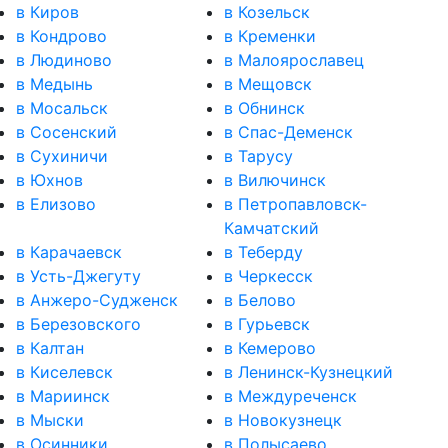
в Киров
в Козельск
в Кондрово
в Кременки
в Людиново
в Малоярославец
в Медынь
в Мещовск
в Мосальск
в Обнинск
в Сосенский
в Спас-Деменск
в Сухиничи
в Тарусу
в Юхнов
в Вилючинск
в Елизово
в Петропавловск-
Камчатский
в Карачаевск
в Теберду
в Усть-Джегуту
в Черкесск
в Анжеро-Судженск
в Белово
в Березовского
в Гурьевск
в Калтан
в Кемерово
в Киселевск
в Ленинск-Кузнецкий
в Мариинск
в Междуреченск
в Мыски
в Новокузнецк
в Осинники
в Полысаево