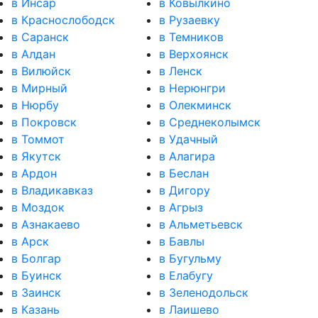
в Инсар
в Ковылкино
в Краснослободск
в Рузаевку
в Саранск
в Темников
в Алдан
в Верхоянск
в Вилюйск
в Ленск
в Мирный
в Нерюнгри
в Нюрбу
в Олекминск
в Покровск
в Среднеколымск
в Томмот
в Удачный
в Якутск
в Алагира
в Ардон
в Беслан
в Владикавказ
в Дигору
в Моздок
в Агрыз
в Азнакаево
в Альметьевск
в Арск
в Бавлы
в Болгар
в Бугульму
в Буинск
в Елабугу
в Заинск
в Зеленодольск
в Казань
в Лаишево