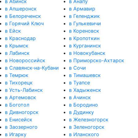
в Абинск
в Анапу
в Апшеронск
в Армавир
в Белореченск
в Геленджик
в Горячий Ключ
в Гулькевичи
в Ейск
в Кореновск
в Краснодар
в Кропоткин
в Крымск
в Курганинск
в Лабинск
в Новокубанск
в Новороссийск
в Приморско-Ахтарск
в Славянск-на-Кубани
в Сочи
в Темрюк
в Тимашевск
в Тихорецк
в Туапсе
в Усть-Лабинск
в Хадыженск
в Артемовск
в Ачинск
в Боготол
в Бородино
в Дивногорск
в Дудинку
в Енисейск
в Железногорск
в Заозерного
в Зеленогорск
в Игарку
в Иланского