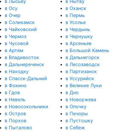
в Лысьву
в Нытву
в Осу
в Оханск
в Очер
в Пермь
в Соликамск
в Усолье
в Чайковский
в Чердынь
в Чермоз
в Чернушку
в Чусовой
в Арсеньев
в Артем
в Большой Камень
в Владивосток
в Дальнегорск
в Дальнереченск
в Лесозаводск
в Находку
в Партизанск
в Спасск-Дальний
в Уссурийск
в Фокино
в Великие Луки
в Гдов
в Дно
в Невель
в Новоржева
в Новосокольники
в Опочку
в Остров
в Печоры
в Порхов
в Пустошку
в Пыталово
в Себеж