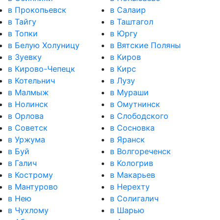
в Прокопьевск
в Салаир
в Тайгу
в Таштагол
в Топки
в Юргу
в Белую Холуницу
в Вятские Поляны
в Зуевку
в Киров
в Кирово-Чепецк
в Кирс
в Котельнич
в Лузу
в Малмыж
в Мураши
в Нолинск
в Омутнинск
в Орлова
в Слободского
в Советск
в Сосновка
в Уржума
в Яранск
в Буй
в Волгореченск
в Галич
в Кологрив
в Кострому
в Макарьев
в Мантурово
в Нерехту
в Нею
в Солигалич
в Чухлому
в Шарью