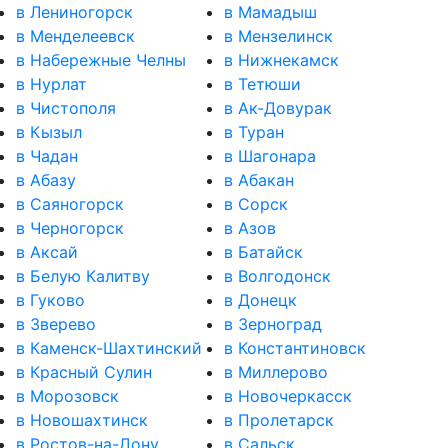
в Лениногорск
в Мамадыш
в Менделеевск
в Мензелинск
в Набережные Челны
в Нижнекамск
в Нурлат
в Тетюши
в Чистополя
в Ак-Довурак
в Кызыл
в Туран
в Чадан
в Шагонара
в Абазу
в Абакан
в Саяногорск
в Сорск
в Черногорск
в Азов
в Аксай
в Батайск
в Белую Калитву
в Волгодонск
в Гуково
в Донецк
в Зверево
в Зерноград
в Каменск-Шахтинский
в Константиновск
в Красный Сулин
в Миллерово
в Морозовск
в Новочеркасск
в Новошахтинск
в Пролетарск
в Ростов-на-Дону
в Сальск