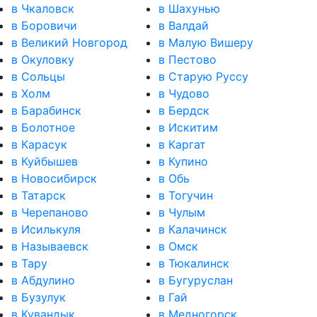
в Чкаловск
в Шахунью
в Боровичи
в Валдай
в Великий Новгород
в Малую Вишеру
в Окуловку
в Пестово
в Сольцы
в Старую Руссу
в Холм
в Чудово
в Барабинск
в Бердск
в Болотное
в Искитим
в Карасук
в Каргат
в Куйбышев
в Купино
в Новосибирск
в Обь
в Татарск
в Тогучин
в Черепаново
в Чулым
в Исилькуля
в Калачинск
в Называевск
в Омск
в Тару
в Тюкалинск
в Абдулино
в Бугуруслан
в Бузулук
в Гай
в Кувандык
в Медногорск