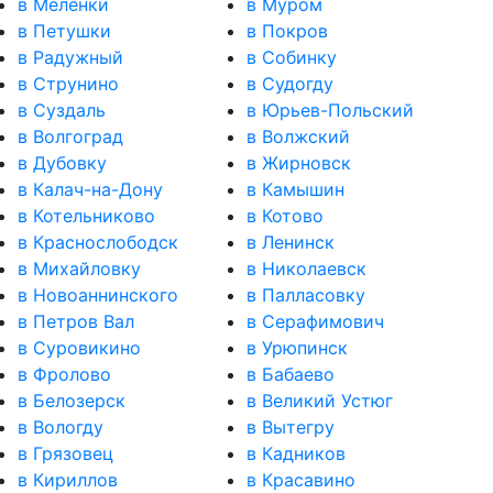
в Меленки
в Муром
в Петушки
в Покров
в Радужный
в Собинку
в Струнино
в Судогду
в Суздаль
в Юрьев-Польский
в Волгоград
в Волжский
в Дубовку
в Жирновск
в Калач-на-Дону
в Камышин
в Котельниково
в Котово
в Краснослободск
в Ленинск
в Михайловку
в Николаевск
в Новоаннинского
в Палласовку
в Петров Вал
в Серафимович
в Суровикино
в Урюпинск
в Фролово
в Бабаево
в Белозерск
в Великий Устюг
в Вологду
в Вытегру
в Грязовец
в Кадников
в Кириллов
в Красавино