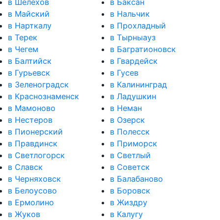
в Шелехов
в Баксан
в Майский
в Нальчик
в Нарткалу
в Прохладный
в Терек
в Тырныауз
в Чегем
в Багратионовск
в Балтийск
в Гвардейск
в Гурьевск
в Гусев
в Зеленоградск
в Калининград
в Краснознаменск
в Ладушкин
в Мамоново
в Неман
в Нестеров
в Озерск
в Пионерский
в Полесск
в Правдинск
в Приморск
в Светлогорск
в Светлый
в Славск
в Советск
в Черняховск
в Балабаново
в Белоусово
в Боровск
в Ермолино
в Жиздру
в Жуков
в Калугу