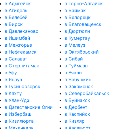
в Адыгейск
в Горно-Алтайск
в Агидель
в Баймак
в Белебей
в Белорецк
в Бирск
в Благовещенск
в Давлеканово
в Дюртюли
в Ишимбай
в Кумертау
в Межгорье
в Мелеуз
в Нефтекамск
в Октябрьский
в Салават
в Сибай
в Стерлитамак
в Туймазы
в Уфу
в Учалы
в Янаул
в Бабушкин
в Гусиноозерск
в Закаменск
в Кяхту
в Северобайкальск
в Улан-Удэ
в Буйнакск
в Дагестанские Огни
в Дербент
в Избербаш
в Каспийск
в Кизилюрта
в Кизляр
в Махачкалу
в Хасавюрт