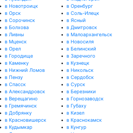
в Новотроицк
в Оренбург
в Орск
в Соль-Илецк
в Сорочинск
в Ясный
в Болхова
в Дмитровск
в Ливны
в Малоархангельск
в Мценск
в Новосиля
в Орел
в Белинский
в Городище
в Заречного
в Каменку
в Кузнецк
в Нижний Ломов
в Никольск
в Пензу
в Сердобск
в Спасск
в Сурск
в Александровск
в Березники
в Верещагино
в Горнозаводск
в Гремячинск
в Губаху
в Добрянку
в Кизел
в Красновишерск
в Краснокамск
в Кудымкар
в Кунгур