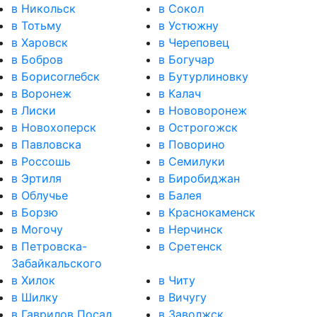
в Никольск
в Сокол
в Тотьму
в Устюжну
в Харовск
в Череповец
в Бобров
в Богучар
в Борисоглебск
в Бутурлиновку
в Воронеж
в Калач
в Лиски
в Нововоронеж
в Новохоперск
в Острогожск
в Павловска
в Поворино
в Россошь
в Семилуки
в Эртиля
в Биробиджан
в Облучье
в Балея
в Борзю
в Краснокаменск
в Могочу
в Нерчинск
в Петровска-
в Сретенск
Забайкальского
в Хилок
в Читу
в Шилку
в Вичугу
в Гаврилов Посад
в Заволжск