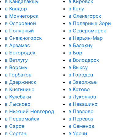
в Кандалакшу
в Кировск
в Ковдор
в Колу
в Мончегорск
в Оленегорск
в Островной
в Полярные Зори
в Полярный
в Североморск
в Снежногорск
в Нарьян-Мар
в Арзамас
в Балахну
в Богородск
в Бор
в Ветлугу
в Володарск
в Ворсму
в Выксу
в Горбатов
в Городец
в Дзержинск
в Заволжье
в Княгинино
в Кстово
в Кулебаки
в Лукоянов
в Лысково
в Навашино
в Нижний Новгород
в Павлово
в Первомайск
в Перевоз
в Саров
в Семенов
в Сергач
в Урени