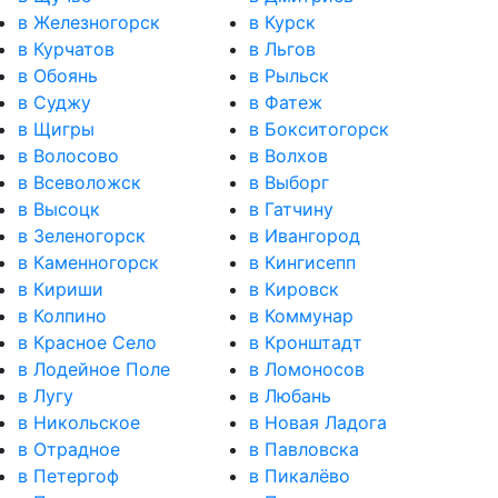
в Железногорск
в Курск
в Курчатов
в Льгов
в Обоянь
в Рыльск
в Суджу
в Фатеж
в Щигры
в Бокситогорск
в Волосово
в Волхов
в Всеволожск
в Выборг
в Высоцк
в Гатчину
в Зеленогорск
в Ивангород
в Каменногорск
в Кингисепп
в Кириши
в Кировск
в Колпино
в Коммунар
в Красное Село
в Кронштадт
в Лодейное Поле
в Ломоносов
в Лугу
в Любань
в Никольское
в Новая Ладога
в Отрадное
в Павловска
в Петергоф
в Пикалёво