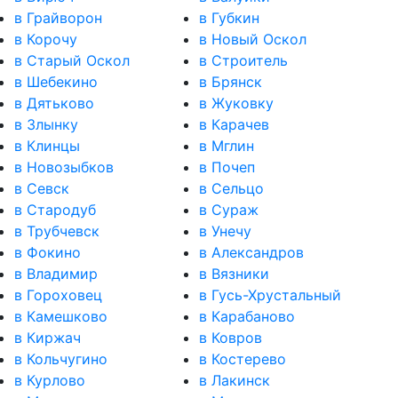
в Грайворон
в Губкин
в Корочу
в Новый Оскол
в Старый Оскол
в Строитель
в Шебекино
в Брянск
в Дятьково
в Жуковку
в Злынку
в Карачев
в Клинцы
в Мглин
в Новозыбков
в Почеп
в Севск
в Сельцо
в Стародуб
в Сураж
в Трубчевск
в Унечу
в Фокино
в Александров
в Владимир
в Вязники
в Гороховец
в Гусь-Хрустальный
в Камешково
в Карабаново
в Киржач
в Ковров
в Кольчугино
в Костерево
в Курлово
в Лакинск