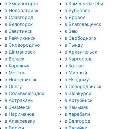
в Змеиногорск
в Камень-на-Оби
в Новоалтайск
в Рубцовск
в Славгород
в Яровое
в Белогорск
в Благовещенск
в Завитинск
в Зею
в Райчихинск
в Свободного
в Сковородино
в Тынду
в Шимановск
в Архангельск
в Вельск
в Каргополь
в Коряжму
в Котлас
в Мезень
в Мирный
в Новодвинск
в Няндому
в Онегу
в Северодвинск
в Сольвычегодск
в Шенкурск
в Астрахань
в Ахтубинск
в Знаменск
в Камызяк
в Нариманов
в Харабали
в Алексеевку
в Белгород
в Бирюч
в Валуйки