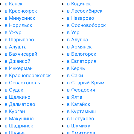
в Канск
в Кодинск
в Красноярск
в Лесосибирск
в Минусинск
в Назарово
в Норильск
в Сосновоборск
в Ужур
в Уяр
в Шарыпово
в Алупка
в Алушта
в Армянск
в Бахчисарай
в Белогорск
в Джанкой
в Евпатория
в Инкерман
в Керчь
в Красноперекопск
в Саки
в Севастополь
в Старый Крым
в Судак
в Феодосия
в Щелкино
в Ялта
в Далматово
в Катайск
в Курган
в Куртамыш
в Макушино
в Петухово
в Шадринск
в Шумиху
в Щучье
в Дмитриев