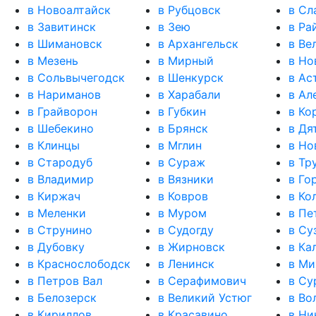
в Новоалтайск
в Рубцовск
в Сл
в Завитинск
в Зею
в Ра
в Шимановск
в Архангельск
в Ве
в Мезень
в Мирный
в Но
в Сольвычегодск
в Шенкурск
в Ас
в Нариманов
в Харабали
в Ал
в Грайворон
в Губкин
в Ко
в Шебекино
в Брянск
в Дя
в Клинцы
в Мглин
в Но
в Стародуб
в Сураж
в Тр
в Владимир
в Вязники
в Го
в Киржач
в Ковров
в Ко
в Меленки
в Муром
в Пе
в Струнино
в Судогду
в Су
в Дубовку
в Жирновск
в Ка
в Краснослободск
в Ленинск
в Ми
в Петров Вал
в Серафимович
в Су
в Белозерск
в Великий Устюг
в Во
в Кириллов
в Красавино
в Ни