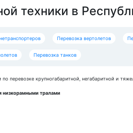
ной техники в Респуб
нетранспортеров
Перевозка вертолетов
Пе
молетов
Перевозка танков
и по перевозке крупногабаритной, негабаритной и тяже
им низкорамными тралами