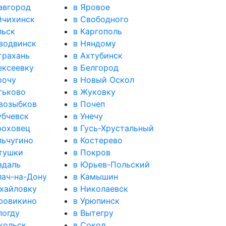
авгород
в Яровое
йчихинск
в Свободного
льск
в Каргополь
водвинск
в Няндому
трахань
в Ахтубинск
ексеевку
в Белгород
рочу
в Новый Оскол
тьково
в Жуковку
возыбков
в Почеп
убчевск
в Унечу
роховец
в Гусь-Хрустальный
льчугино
в Костерево
тушки
в Покров
здаль
в Юрьев-Польский
лач-на-Дону
в Камышин
хайловку
в Николаевск
ровикино
в Урюпинск
логду
в Вытегру
кольск
в Сокол