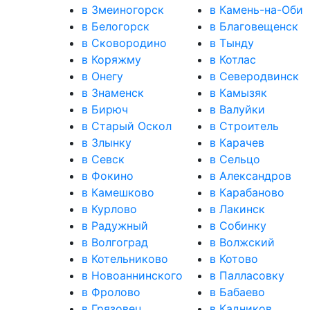
в Змеиногорск
в Камень-на-Оби
в Белогорск
в Благовещенск
в Сковородино
в Тынду
в Коряжму
в Котлас
в Онегу
в Северодвинск
в Знаменск
в Камызяк
в Бирюч
в Валуйки
в Старый Оскол
в Строитель
в Злынку
в Карачев
в Севск
в Сельцо
в Фокино
в Александров
в Камешково
в Карабаново
в Курлово
в Лакинск
в Радужный
в Собинку
в Волгоград
в Волжский
в Котельниково
в Котово
в Новоаннинского
в Палласовку
в Фролово
в Бабаево
в Грязовец
в Кадников