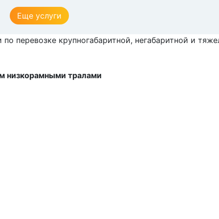
Еще услуги
и по перевозке крупногабаритной, негабаритной и тяже
им низкорамными тралами