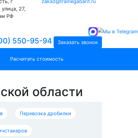
ть, г
zakaz@tralnegabarit.ru
улица, 27,
ам РФ
00) 550-95-94
Заказать звонок
Расчитать стоимость
нской области
в
Перевозка дробилки
ичстакеров