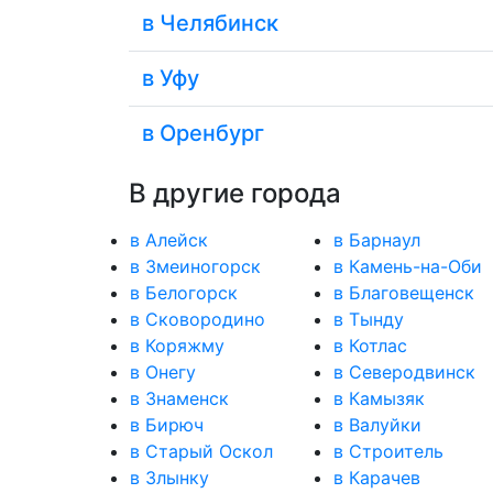
в Челябинск
в Уфу
в Оренбург
В другие города
в Алейск
в Барнаул
в Змеиногорск
в Камень-на-Оби
в Белогорск
в Благовещенск
в Сковородино
в Тынду
в Коряжму
в Котлас
в Онегу
в Северодвинск
в Знаменск
в Камызяк
в Бирюч
в Валуйки
в Старый Оскол
в Строитель
в Злынку
в Карачев