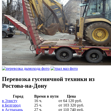
Перевозка гусеничной техники из
Ростова-на-Дону
Город
Время в пути
Цена
в Элисту
16 ч.
от
64 120
руб.
в Белгород
25 ч.
от
103 320
руб.
в Астрахань
27 ч.
от
110 740
руб.