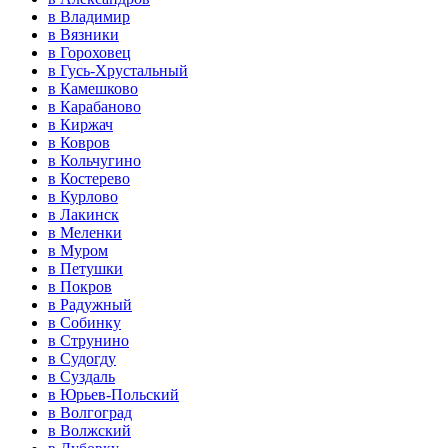
в Владимир
в Вязники
в Гороховец
в Гусь-Хрустальный
в Камешково
в Карабаново
в Киржач
в Ковров
в Кольчугино
в Костерево
в Курлово
в Лакинск
в Меленки
в Муром
в Петушки
в Покров
в Радужный
в Собинку
в Струнино
в Судогду
в Суздаль
в Юрьев-Польский
в Волгоград
в Волжский