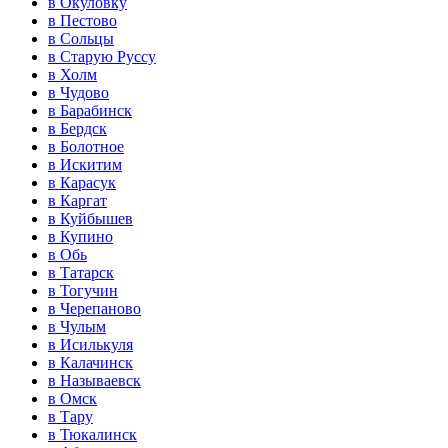
в Окуловку
в Пестово
в Сольцы
в Старую Руссу
в Холм
в Чудово
в Барабинск
в Бердск
в Болотное
в Искитим
в Карасук
в Каргат
в Куйбышев
в Купино
в Обь
в Татарск
в Тогучин
в Черепаново
в Чулым
в Исилькуля
в Калачинск
в Называевск
в Омск
в Тару
в Тюкалинск