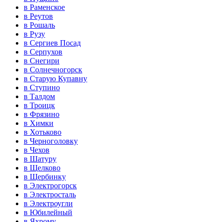
в Раменское
в Реутов
в Рошаль
в Рузу
в Сергиев Посад
в Серпухов
в Снегири
в Солнечногорск
в Старую Купавну
в Ступино
в Талдом
в Троицк
в Фрязино
в Химки
в Хотьково
в Черноголовку
в Чехов
в Шатуру
в Щелково
в Щербинку
в Электрогорск
в Электросталь
в Электроугли
в Юбилейный
в Яхрому