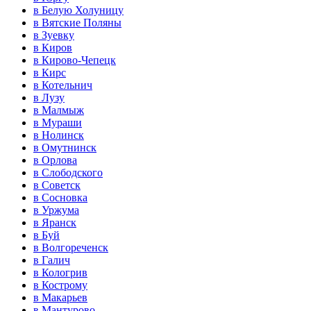
в Белую Холуницу
в Вятские Поляны
в Зуевку
в Киров
в Кирово-Чепецк
в Кирс
в Котельнич
в Лузу
в Малмыж
в Мураши
в Нолинск
в Омутнинск
в Орлова
в Слободского
в Советск
в Сосновка
в Уржума
в Яранск
в Буй
в Волгореченск
в Галич
в Кологрив
в Кострому
в Макарьев
в Мантурово