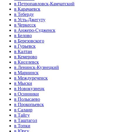
в Петропавловск-Камчатский
в Карачаевск
в Теберду
в Усть-Джегуту
в Черкесск
в Анжеро-Судженск
в Белово
в Березовского
в Гурьевск
в Калтан
в Кемерово
в Киселевск
в Ленинск-Кузнецкий
в Мариинск
в Междуреченск
в Мыски
в Новокузнецк
в Осинники
в Полысаево
в Прокопьевск
в Салаир
в Тайгу
в Таштагол
в Топки
в Юргу