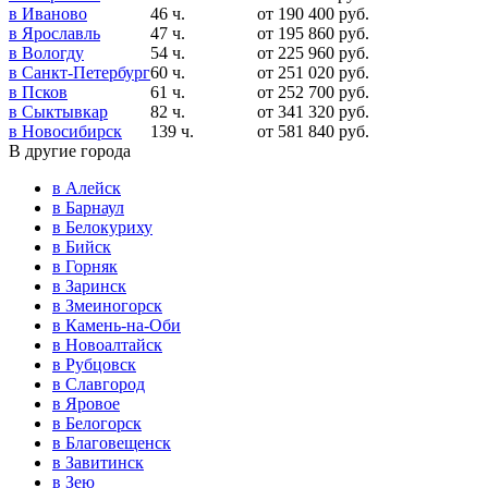
в Иваново
46 ч.
от
190 400
руб.
в Ярославль
47 ч.
от
195 860
руб.
в Вологду
54 ч.
от
225 960
руб.
в Санкт-Петербург
60 ч.
от
251 020
руб.
в Псков
61 ч.
от
252 700
руб.
в Сыктывкар
82 ч.
от
341 320
руб.
в Новосибирск
139 ч.
от
581 840
руб.
В другие города
в Алейск
в Барнаул
в Белокуриху
в Бийск
в Горняк
в Заринск
в Змеиногорск
в Камень-на-Оби
в Новоалтайск
в Рубцовск
в Славгород
в Яровое
в Белогорск
в Благовещенск
в Завитинск
в Зею