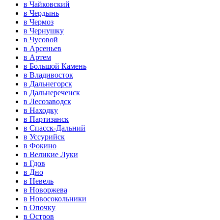
в Чайковский
в Чердынь
в Чермоз
в Чернушку
в Чусовой
в Арсеньев
в Артем
в Большой Камень
в Владивосток
в Дальнегорск
в Дальнереченск
в Лесозаводск
в Находку
в Партизанск
в Спасск-Дальний
в Уссурийск
в Фокино
в Великие Луки
в Гдов
в Дно
в Невель
в Новоржева
в Новосокольники
в Опочку
в Остров