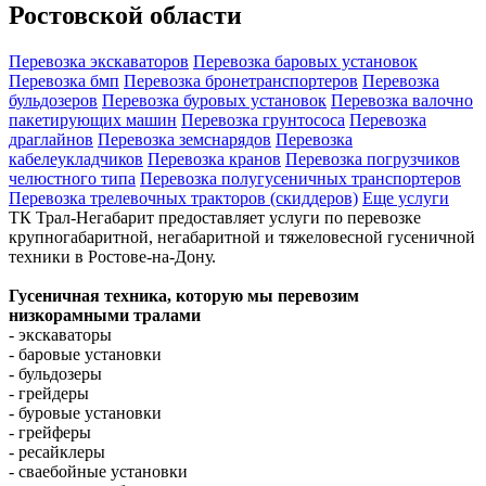
Ростовской области
Перевозка экскаваторов
Перевозка баровых установок
Перевозка бмп
Перевозка бронетранспортеров
Перевозка
бульдозеров
Перевозка буровых установок
Перевозка валочно
пакетирующих машин
Перевозка грунтососа
Перевозка
драглайнов
Перевозка земснарядов
Перевозка
кабелеукладчиков
Перевозка кранов
Перевозка погрузчиков
челюстного типа
Перевозка полугусеничных транспортеров
Перевозка трелевочных тракторов (скиддеров)
Еще услуги
ТК Трал-Негабарит предоставляет услуги по перевозке
крупногабаритной, негабаритной и тяжеловесной гусеничной
техники в Ростове-на-Дону.
Гусеничная техника, которую мы перевозим
низкорамными тралами
- экскаваторы
- баровые установки
- бульдозеры
- грейдеры
- буровые установки
- грейферы
- ресайклеры
- сваебойные установки