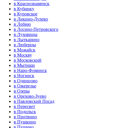
в Краснознаменск
в Кубинку
в Куровское
в Ликино-Дулево
в Лобню
в Лосино-Петровского
в Луховицы
в Лыткарино
в Люберцы
в Можайск
в Москву
в Московский
в Мытищи
в Наро-Фоминск
в Ногинск
в Одинцово
в Ожерелье
в Озеры
в Орехово-Зуево
в Павловский Посад
в Пересвет
в Подольск
в Протвино
в Пушкино
в Пущино