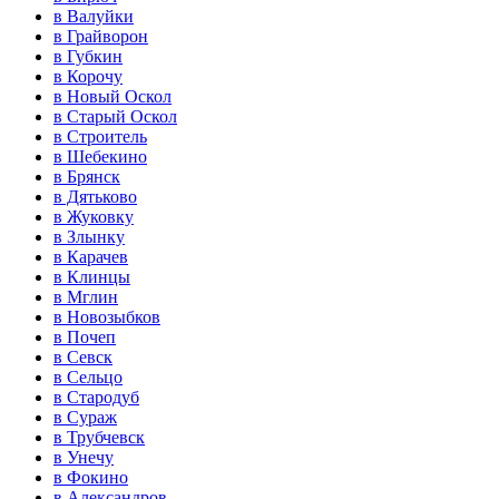
в Валуйки
в Грайворон
в Губкин
в Корочу
в Новый Оскол
в Старый Оскол
в Строитель
в Шебекино
в Брянск
в Дятьково
в Жуковку
в Злынку
в Карачев
в Клинцы
в Мглин
в Новозыбков
в Почеп
в Севск
в Сельцо
в Стародуб
в Сураж
в Трубчевск
в Унечу
в Фокино
в Александров