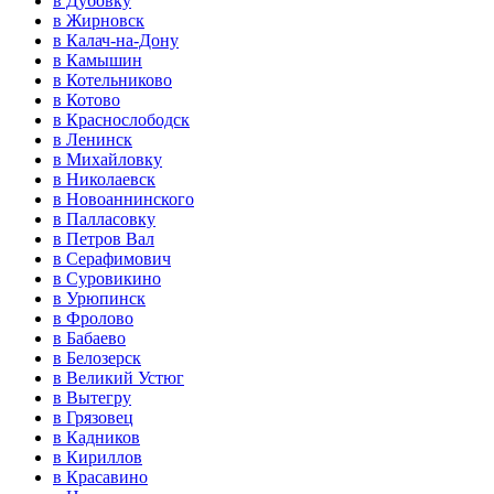
в Дубовку
в Жирновск
в Калач-на-Дону
в Камышин
в Котельниково
в Котово
в Краснослободск
в Ленинск
в Михайловку
в Николаевск
в Новоаннинского
в Палласовку
в Петров Вал
в Серафимович
в Суровикино
в Урюпинск
в Фролово
в Бабаево
в Белозерск
в Великий Устюг
в Вытегру
в Грязовец
в Кадников
в Кириллов
в Красавино