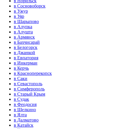
в Норильск
в Сосновоборск
в Ужур
в Уяр
в Шарыпово
в Алупка
в Алушта
в Армянск
в Бахчисарай
в Белогорск
в Джанкой
в Евпатория
в Инкерман
в Керчь
в Красноперекопск
в Саки
в Севастополь
в Симферополь
в Старый Крым
в Судак
в Феодосия
в Щелкино
в Ялта
в Далматово
в Катайск