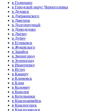
в Голицыно
в Городской округ Черноголовка
в Дедовск
в Дзержинского
в Дмитров
в Долгопрудный
в Домодедово
в Дрезну
в Дубну
в Егорьевск
в Жуковского
в Зарайск
в Звенигород
в Зеленоград
в Ивантеевку
в Истру
в Каширу
в Климовск
в Клин
в Коломну
в Королев
в Котельники
в Красноармейск
в Красногорск
в Краснозаводск