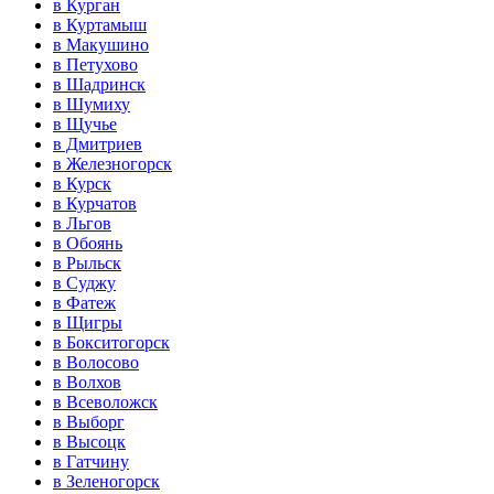
в Курган
в Куртамыш
в Макушино
в Петухово
в Шадринск
в Шумиху
в Щучье
в Дмитриев
в Железногорск
в Курск
в Курчатов
в Льгов
в Обоянь
в Рыльск
в Суджу
в Фатеж
в Щигры
в Бокситогорск
в Волосово
в Волхов
в Всеволожск
в Выборг
в Высоцк
в Гатчину
в Зеленогорск