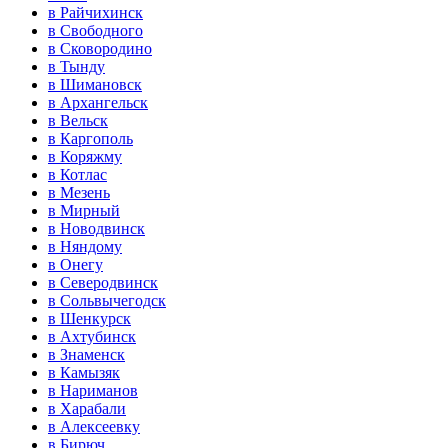
в Райчихинск
в Свободного
в Сковородино
в Тынду
в Шимановск
в Архангельск
в Вельск
в Каргополь
в Коряжму
в Котлас
в Мезень
в Мирный
в Новодвинск
в Няндому
в Онегу
в Северодвинск
в Сольвычегодск
в Шенкурск
в Ахтубинск
в Знаменск
в Камызяк
в Нариманов
в Харабали
в Алексеевку
в Бирюч