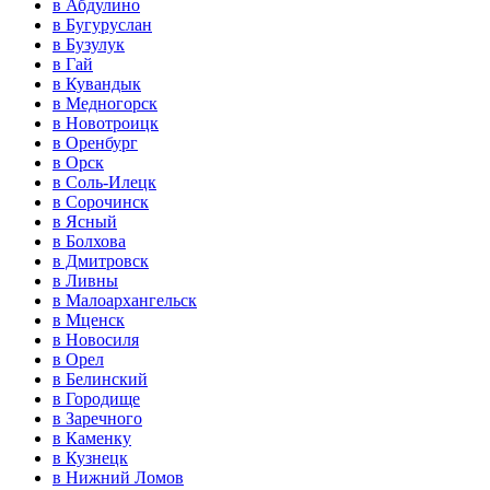
в Абдулино
в Бугуруслан
в Бузулук
в Гай
в Кувандык
в Медногорск
в Новотроицк
в Оренбург
в Орск
в Соль-Илецк
в Сорочинск
в Ясный
в Болхова
в Дмитровск
в Ливны
в Малоархангельск
в Мценск
в Новосиля
в Орел
в Белинский
в Городище
в Заречного
в Каменку
в Кузнецк
в Нижний Ломов