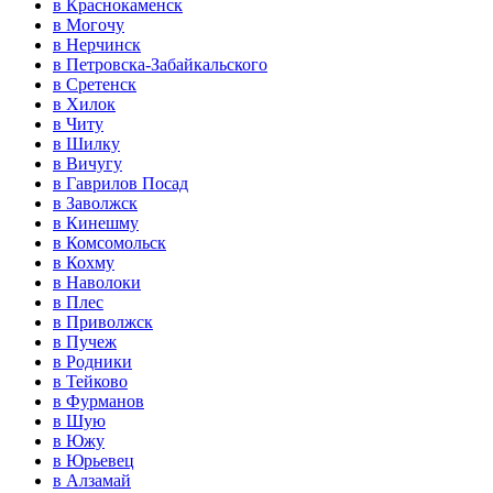
в Краснокаменск
в Могочу
в Нерчинск
в Петровска-Забайкальского
в Сретенск
в Хилок
в Читу
в Шилку
в Вичугу
в Гаврилов Посад
в Заволжск
в Кинешму
в Комсомольск
в Кохму
в Наволоки
в Плес
в Приволжск
в Пучеж
в Родники
в Тейково
в Фурманов
в Шую
в Южу
в Юрьевец
в Алзамай