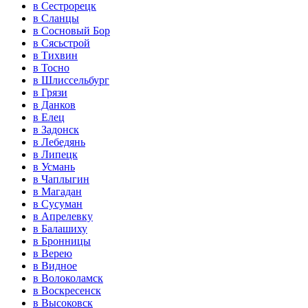
в Сестрорецк
в Сланцы
в Сосновый Бор
в Сясьстрой
в Тихвин
в Тосно
в Шлиссельбург
в Грязи
в Данков
в Елец
в Задонск
в Лебедянь
в Липецк
в Усмань
в Чаплыгин
в Магадан
в Сусуман
в Апрелевку
в Балашиху
в Бронницы
в Верею
в Видное
в Волоколамск
в Воскресенск
в Высоковск