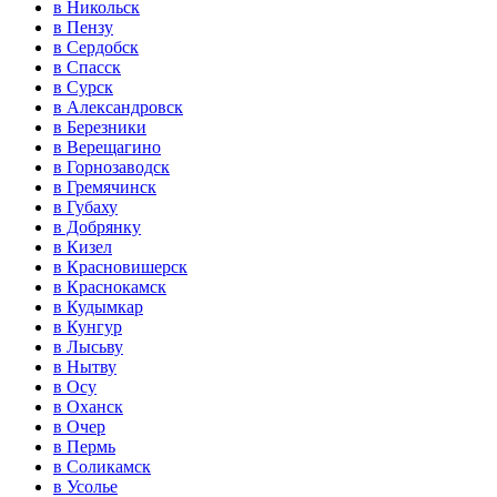
в Никольск
в Пензу
в Сердобск
в Спасск
в Сурск
в Александровск
в Березники
в Верещагино
в Горнозаводск
в Гремячинск
в Губаху
в Добрянку
в Кизел
в Красновишерск
в Краснокамск
в Кудымкар
в Кунгур
в Лысьву
в Нытву
в Осу
в Оханск
в Очер
в Пермь
в Соликамск
в Усолье