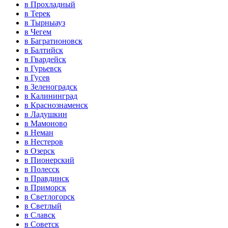
в Прохладный
в Терек
в Тырныауз
в Чегем
в Багратионовск
в Балтийск
в Гвардейск
в Гурьевск
в Гусев
в Зеленоградск
в Калининград
в Краснознаменск
в Ладушкин
в Мамоново
в Неман
в Нестеров
в Озерск
в Пионерский
в Полесск
в Правдинск
в Приморск
в Светлогорск
в Светлый
в Славск
в Советск