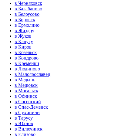
в Черняховск
в Балабаново
в Белоусово
в Боровск
в Ермолино
в Жиздру
в Жуков
в Калугу
в Киров
в Козельск
в Кондрово
в Кременки
в Людиново
в Малоярославец
в Медынь
в Мещовск
в Мосальск
в Обнинск
в Сосенский
в Спас-Деменск
в Сухиничи
в Тарусу
в Юхнов
в Вилючинск
в Елизово