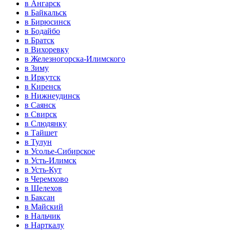
в Ангарск
в Байкальск
в Бирюсинск
в Бодайбо
в Братск
в Вихоревку
в Железногорска-Илимского
в Зиму
в Иркутск
в Киренск
в Нижнеудинск
в Саянск
в Свирск
в Слюдянку
в Тайшет
в Тулун
в Усолье-Сибирское
в Усть-Илимск
в Усть-Кут
в Черемхово
в Шелехов
в Баксан
в Майский
в Нальчик
в Нарткалу