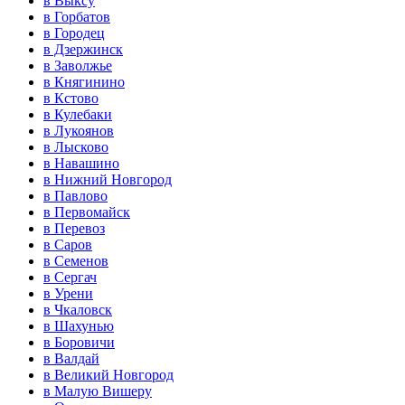
в Выксу
в Горбатов
в Городец
в Дзержинск
в Заволжье
в Княгинино
в Кстово
в Кулебаки
в Лукоянов
в Лысково
в Навашино
в Нижний Новгород
в Павлово
в Первомайск
в Перевоз
в Саров
в Семенов
в Сергач
в Урени
в Чкаловск
в Шахунью
в Боровичи
в Валдай
в Великий Новгород
в Малую Вишеру