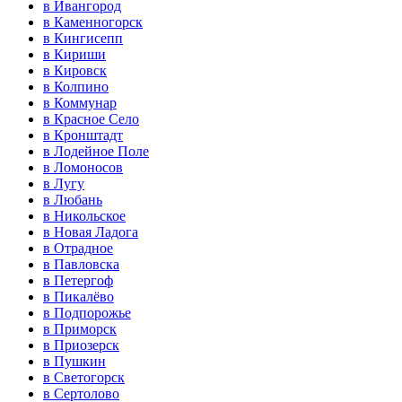
в Ивангород
в Каменногорск
в Кингисепп
в Кириши
в Кировск
в Колпино
в Коммунар
в Красное Село
в Кронштадт
в Лодейное Поле
в Ломоносов
в Лугу
в Любань
в Никольское
в Новая Ладога
в Отрадное
в Павловска
в Петергоф
в Пикалёво
в Подпорожье
в Приморск
в Приозерск
в Пушкин
в Светогорск
в Сертолово