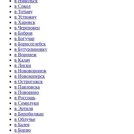
в Никольск
в Сокол
в Тотьму
в Устюжну
в Харовск
в Череповец
в Бобров
в Богучар
в Борисоглебск
в Бутурлиновку
в Воронеж
в Калач
в Лиски
в Нововоронеж
в Новохоперск
в Острогожск
в Павловска
в Поворино
в Россошь
в Семилуки
в Эртиля
в Биробиджан
в Облучье
в Балея
в Борзю