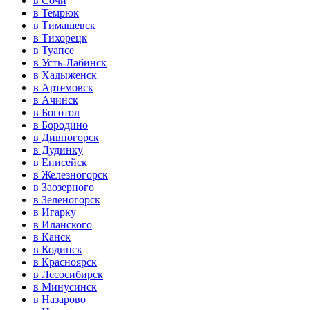
в Сочи
в Темрюк
в Тимашевск
в Тихорецк
в Туапсе
в Усть-Лабинск
в Хадыженск
в Артемовск
в Ачинск
в Боготол
в Бородино
в Дивногорск
в Дудинку
в Енисейск
в Железногорск
в Заозерного
в Зеленогорск
в Игарку
в Иланского
в Канск
в Кодинск
в Красноярск
в Лесосибирск
в Минусинск
в Назарово