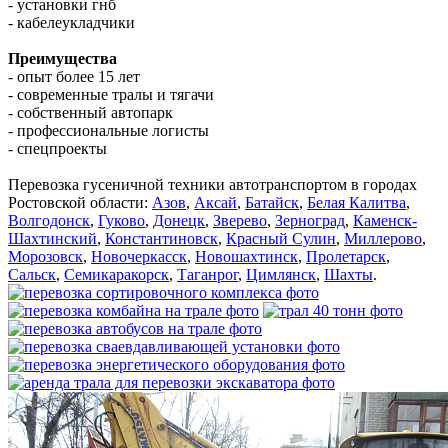
- установки гнб
- кабелеукладчики
Преимущества
- опыт более 15 лет
- современные тралы и тягачи
- собственный автопарк
- профессиональные логисты
- спецпроекты
Перевозка гусеничной техники автотранспортом в городах
Ростовской области:
Азов
,
Аксай
,
Батайск
,
Белая Калитва
,
Волгодонск
,
Гуково
,
Донецк
,
Зверево
,
Зерноград
,
Каменск-
Шахтинский
,
Константиновск
,
Красный Сулин
,
Миллерово
,
Морозовск
,
Новочеркасск
,
Новошахтинск
,
Пролетарск
,
Сальск
,
Семикаракорск
,
Таганрог
,
Цимлянск
,
Шахты
.