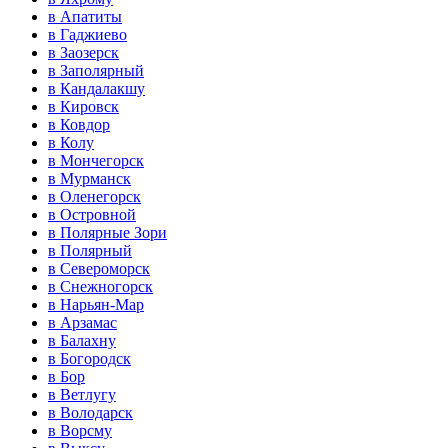
в Апатиты
в Гаджиево
в Заозерск
в Заполярный
в Кандалакшу
в Кировск
в Ковдор
в Колу
в Мончегорск
в Мурманск
в Оленегорск
в Островной
в Полярные Зори
в Полярный
в Североморск
в Снежногорск
в Нарьян-Мар
в Арзамас
в Балахну
в Богородск
в Бор
в Ветлугу
в Володарск
в Ворсму