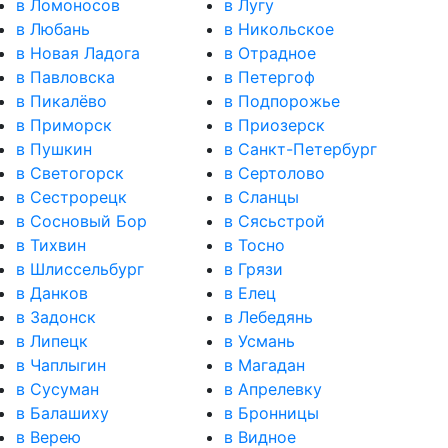
в Ломоносов
в Лугу
в Любань
в Никольское
в Новая Ладога
в Отрадное
в Павловска
в Петергоф
в Пикалёво
в Подпорожье
в Приморск
в Приозерск
в Пушкин
в Санкт-Петербург
в Светогорск
в Сертолово
в Сестрорецк
в Сланцы
в Сосновый Бор
в Сясьстрой
в Тихвин
в Тосно
в Шлиссельбург
в Грязи
в Данков
в Елец
в Задонск
в Лебедянь
в Липецк
в Усмань
в Чаплыгин
в Магадан
в Сусуман
в Апрелевку
в Балашиху
в Бронницы
в Верею
в Видное