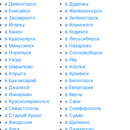
в Дивногорск
в Дудинку
в Енисейск
в Железногорск
в Заозерного
в Зеленогорск
в Игарку
в Иланского
в Канск
в Кодинск
в Красноярск
в Лесосибирск
в Минусинск
в Назарово
в Норильск
в Сосновоборск
в Ужур
в Уяр
в Шарыпово
в Алупка
в Алушта
в Армянск
в Бахчисарай
в Белогорск
в Джанкой
в Евпатория
в Инкерман
в Керчь
в Красноперекопск
в Саки
в Севастополь
в Симферополь
в Старый Крым
в Судак
в Феодосия
в Щелкино
в Ялта
в Далматово