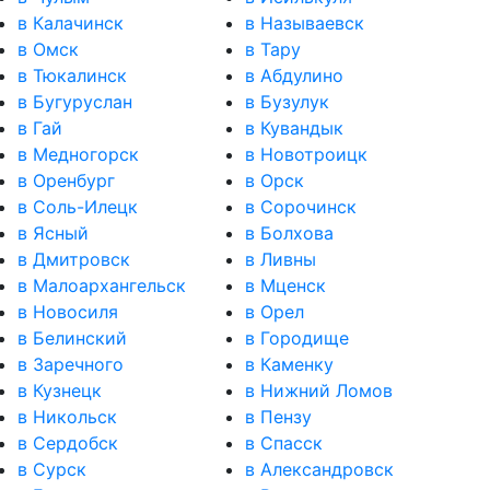
в Калачинск
в Называевск
в Омск
в Тару
в Тюкалинск
в Абдулино
в Бугуруслан
в Бузулук
в Гай
в Кувандык
в Медногорск
в Новотроицк
в Оренбург
в Орск
в Соль-Илецк
в Сорочинск
в Ясный
в Болхова
в Дмитровск
в Ливны
в Малоархангельск
в Мценск
в Новосиля
в Орел
в Белинский
в Городище
в Заречного
в Каменку
в Кузнецк
в Нижний Ломов
в Никольск
в Пензу
в Сердобск
в Спасск
в Сурск
в Александровск