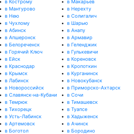
в Кострому
в Макарьев
в Мантурово
в Нерехту
в Нею
в Солигалич
в Чухлому
в Шарью
в Абинск
в Анапу
в Апшеронск
в Армавир
в Белореченск
в Геленджик
в Горячий Ключ
в Гулькевичи
в Ейск
в Кореновск
в Краснодар
в Кропоткин
в Крымск
в Курганинск
в Лабинск
в Новокубанск
в Новороссийск
в Приморско-Ахтарск
в Славянск-на-Кубани
в Сочи
в Темрюк
в Тимашевск
в Тихорецк
в Туапсе
в Усть-Лабинск
в Хадыженск
в Артемовск
в Ачинск
в Боготол
в Бородино