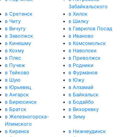
Забайкальского
в Сретенск
в Хилок
в Читу
в Шилку
в Вичугу
в Гаврилов Посад
в Заволжск
в Иваново
в Кинешму
в Комсомольск
в Кохму
в Наволоки
в Плес
в Приволжск
в Пучеж
в Родники
в Тейково
в Фурманов
в Шую
в Южу
в Юрьевец
в Алзамай
в Ангарск
в Байкальск
в Бирюсинск
в Бодайбо
в Братск
в Вихоревку
в Железногорска-
в Зиму
Илимского
в Киренск
в Нижнеудинск