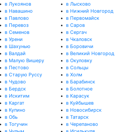
в Лукоянов
в Лысково
в Навашино
в Нижний Новгород
в Павлово
в Первомайск
в Перевоз
в Саров
в Семенов
в Сергач
в Урени
в Чкаловск
в Шахунью
в Боровичи
в Валдай
в Великий Новгород
в Малую Вишеру
в Окуловку
в Пестово
в Сольцы
в Старую Руссу
в Холм
в Чудово
в Барабинск
в Бердск
в Болотное
в Искитим
в Карасук
в Каргат
в Куйбышев
в Купино
в Новосибирск
в Обь
в Татарск
в Тогучин
в Черепаново
в Чулым
в Исилькуля