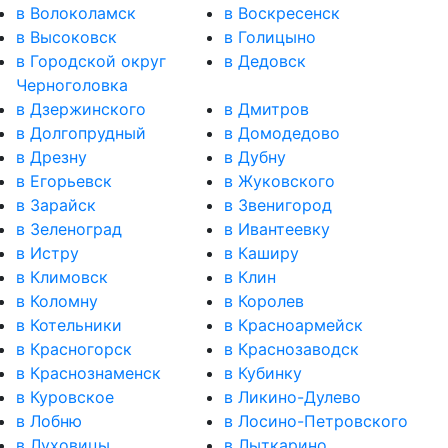
в Волоколамск
в Воскресенск
в Высоковск
в Голицыно
в Городской округ
в Дедовск
Черноголовка
в Дзержинского
в Дмитров
в Долгопрудный
в Домодедово
в Дрезну
в Дубну
в Егорьевск
в Жуковского
в Зарайск
в Звенигород
в Зеленоград
в Ивантеевку
в Истру
в Каширу
в Климовск
в Клин
в Коломну
в Королев
в Котельники
в Красноармейск
в Красногорск
в Краснозаводск
в Краснознаменск
в Кубинку
в Куровское
в Ликино-Дулево
в Лобню
в Лосино-Петровского
в Луховицы
в Лыткарино