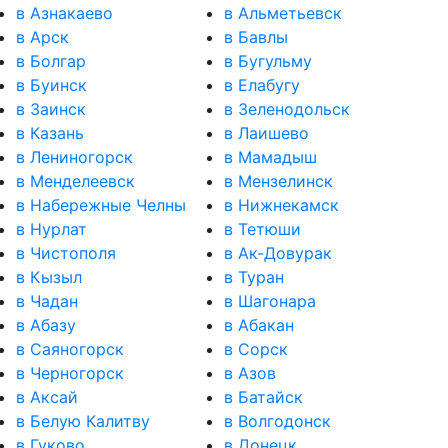
в Азнакаево
в Альметьевск
в Арск
в Бавлы
в Болгар
в Бугульму
в Буинск
в Елабугу
в Заинск
в Зеленодольск
в Казань
в Лаишево
в Лениногорск
в Мамадыш
в Менделеевск
в Мензелинск
в Набережные Челны
в Нижнекамск
в Нурлат
в Тетюши
в Чистополя
в Ак-Довурак
в Кызыл
в Туран
в Чадан
в Шагонара
в Абазу
в Абакан
в Саяногорск
в Сорск
в Черногорск
в Азов
в Аксай
в Батайск
в Белую Калитву
в Волгодонск
в Гуково
в Донецк