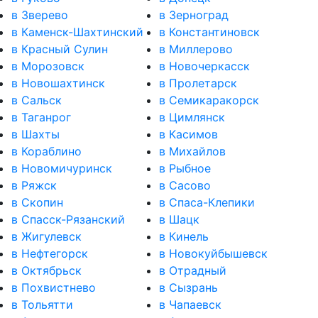
в Зверево
в Зерноград
в Каменск-Шахтинский
в Константиновск
в Красный Сулин
в Миллерово
в Морозовск
в Новочеркасск
в Новошахтинск
в Пролетарск
в Сальск
в Семикаракорск
в Таганрог
в Цимлянск
в Шахты
в Касимов
в Кораблино
в Михайлов
в Новомичуринск
в Рыбное
в Ряжск
в Сасово
в Скопин
в Спаса-Клепики
в Спасск-Рязанский
в Шацк
в Жигулевск
в Кинель
в Нефтегорск
в Новокуйбышевск
в Октябрьск
в Отрадный
в Похвистнево
в Сызрань
в Тольятти
в Чапаевск