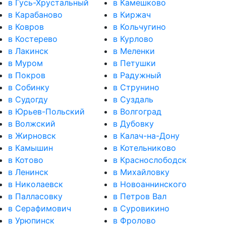
в Гусь-Хрустальный
в Камешково
в Карабаново
в Киржач
в Ковров
в Кольчугино
в Костерево
в Курлово
в Лакинск
в Меленки
в Муром
в Петушки
в Покров
в Радужный
в Собинку
в Струнино
в Судогду
в Суздаль
в Юрьев-Польский
в Волгоград
в Волжский
в Дубовку
в Жирновск
в Калач-на-Дону
в Камышин
в Котельниково
в Котово
в Краснослободск
в Ленинск
в Михайловку
в Николаевск
в Новоаннинского
в Палласовку
в Петров Вал
в Серафимович
в Суровикино
в Урюпинск
в Фролово