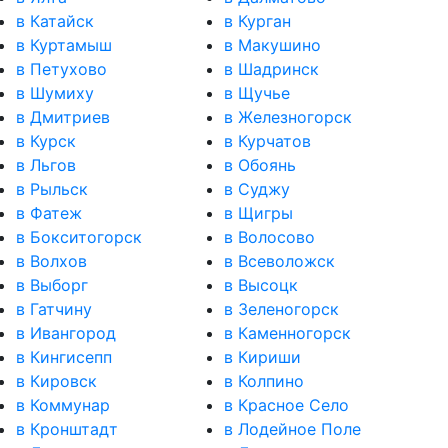
в Катайск
в Курган
в Куртамыш
в Макушино
в Петухово
в Шадринск
в Шумиху
в Щучье
в Дмитриев
в Железногорск
в Курск
в Курчатов
в Льгов
в Обоянь
в Рыльск
в Суджу
в Фатеж
в Щигры
в Бокситогорск
в Волосово
в Волхов
в Всеволожск
в Выборг
в Высоцк
в Гатчину
в Зеленогорск
в Ивангород
в Каменногорск
в Кингисепп
в Кириши
в Кировск
в Колпино
в Коммунар
в Красное Село
в Кронштадт
в Лодейное Поле