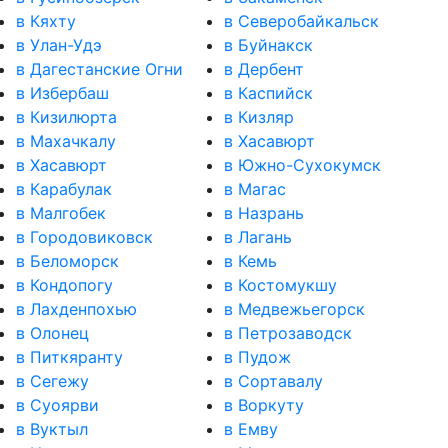
в Кяхту
в Северобайкальск
в Улан-Удэ
в Буйнакск
в Дагестанские Огни
в Дербент
в Избербаш
в Каспийск
в Кизилюрта
в Кизляр
в Махачкалу
в Хасавюрт
в Хасавюрт
в Южно-Сухокумск
в Карабулак
в Магас
в Малгобек
в Назрань
в Городовиковск
в Лагань
в Беломорск
в Кемь
в Кондопогу
в Костомукшу
в Лахденпохью
в Медвежьегорск
в Олонец
в Петрозаводск
в Питкяранту
в Пудож
в Сегежу
в Сортавалу
в Суоярви
в Воркуту
в Вуктыл
в Емву