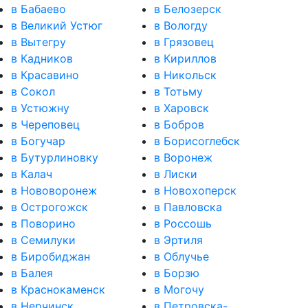
в Бабаево
в Белозерск
в Великий Устюг
в Вологду
в Вытегру
в Грязовец
в Кадников
в Кириллов
в Красавино
в Никольск
в Сокол
в Тотьму
в Устюжну
в Харовск
в Череповец
в Бобров
в Богучар
в Борисоглебск
в Бутурлиновку
в Воронеж
в Калач
в Лиски
в Нововоронеж
в Новохоперск
в Острогожск
в Павловска
в Поворино
в Россошь
в Семилуки
в Эртиля
в Биробиджан
в Облучье
в Балея
в Борзю
в Краснокаменск
в Могочу
в Нерчинск
в Петровска-