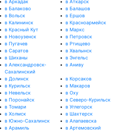
в Аркадак
в Аткарск
в Балаково
в Балашов
в Вольск
в Ершов
в Калининск
в Красноармейск
в Красный Кут
в Маркс
в Новоузенск
в Петровск
в Пугачев
в Ртищево
в Саратов
в Хвалынск
в Шиханы
в Энгельс
в Александровск-
в Аниву
Сахалинский
в Долинск
в Корсаков
в Курильск
в Макаров
в Невельск
в Оху
в Поронайск
в Северо-Курильск
в Томари
в Углегорск
в Холмск
в Шахтерск
в Южно-Сахалинск
в Алапаевска
в Арамиль
в Артемовский