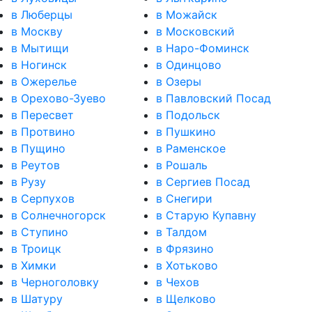
в Люберцы
в Можайск
в Москву
в Московский
в Мытищи
в Наро-Фоминск
в Ногинск
в Одинцово
в Ожерелье
в Озеры
в Орехово-Зуево
в Павловский Посад
в Пересвет
в Подольск
в Протвино
в Пушкино
в Пущино
в Раменское
в Реутов
в Рошаль
в Рузу
в Сергиев Посад
в Серпухов
в Снегири
в Солнечногорск
в Старую Купавну
в Ступино
в Талдом
в Троицк
в Фрязино
в Химки
в Хотьково
в Черноголовку
в Чехов
в Шатуру
в Щелково