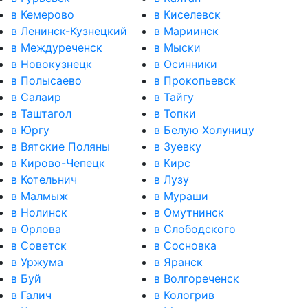
в Кемерово
в Киселевск
в Ленинск-Кузнецкий
в Мариинск
в Междуреченск
в Мыски
в Новокузнецк
в Осинники
в Полысаево
в Прокопьевск
в Салаир
в Тайгу
в Таштагол
в Топки
в Юргу
в Белую Холуницу
в Вятские Поляны
в Зуевку
в Кирово-Чепецк
в Кирс
в Котельнич
в Лузу
в Малмыж
в Мураши
в Нолинск
в Омутнинск
в Орлова
в Слободского
в Советск
в Сосновка
в Уржума
в Яранск
в Буй
в Волгореченск
в Галич
в Кологрив