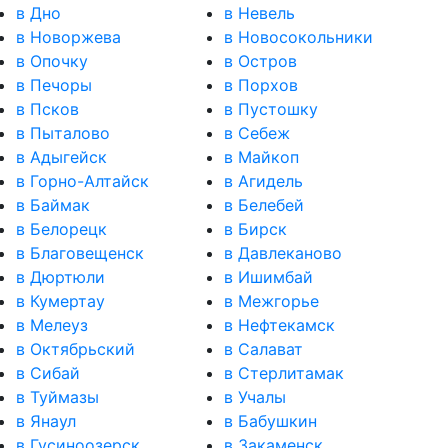
в Дно
в Невель
в Новоржева
в Новосокольники
в Опочку
в Остров
в Печоры
в Порхов
в Псков
в Пустошку
в Пыталово
в Себеж
в Адыгейск
в Майкоп
в Горно-Алтайск
в Агидель
в Баймак
в Белебей
в Белорецк
в Бирск
в Благовещенск
в Давлеканово
в Дюртюли
в Ишимбай
в Кумертау
в Межгорье
в Мелеуз
в Нефтекамск
в Октябрьский
в Салават
в Сибай
в Стерлитамак
в Туймазы
в Учалы
в Янаул
в Бабушкин
в Гусиноозерск
в Закаменск