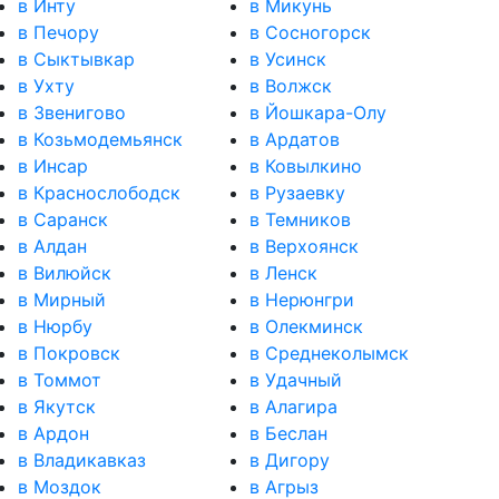
в Инту
в Микунь
в Печору
в Сосногорск
в Сыктывкар
в Усинск
в Ухту
в Волжск
в Звенигово
в Йошкара-Олу
в Козьмодемьянск
в Ардатов
в Инсар
в Ковылкино
в Краснослободск
в Рузаевку
в Саранск
в Темников
в Алдан
в Верхоянск
в Вилюйск
в Ленск
в Мирный
в Нерюнгри
в Нюрбу
в Олекминск
в Покровск
в Среднеколымск
в Томмот
в Удачный
в Якутск
в Алагира
в Ардон
в Беслан
в Владикавказ
в Дигору
в Моздок
в Агрыз