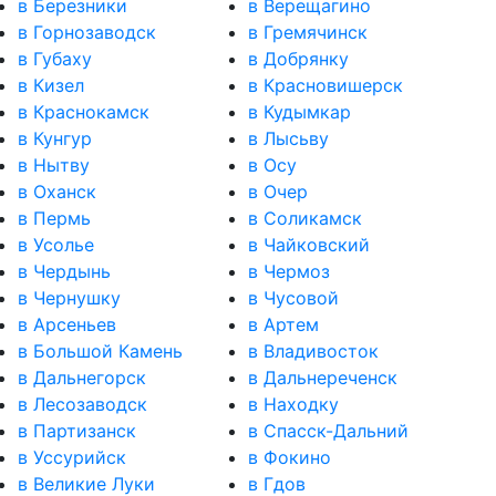
в Березники
в Верещагино
в Горнозаводск
в Гремячинск
в Губаху
в Добрянку
в Кизел
в Красновишерск
в Краснокамск
в Кудымкар
в Кунгур
в Лысьву
в Нытву
в Осу
в Оханск
в Очер
в Пермь
в Соликамск
в Усолье
в Чайковский
в Чердынь
в Чермоз
в Чернушку
в Чусовой
в Арсеньев
в Артем
в Большой Камень
в Владивосток
в Дальнегорск
в Дальнереченск
в Лесозаводск
в Находку
в Партизанск
в Спасск-Дальний
в Уссурийск
в Фокино
в Великие Луки
в Гдов