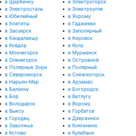
в Щербинку
в Электрогорск
в Электросталь
в Электроугли
в Юбилейный
в Яхрому
в Апатиты
в Гаджиево
в Заозерск
в Заполярный
в Кандалакшу
в Кировск
в Ковдор
в Колу
в Мончегорск
в Мурманск
в Оленегорск
в Островной
в Полярные Зори
в Полярный
в Североморск
в Снежногорск
в Нарьян-Мар
в Арзамас
в Балахну
в Богородск
в Бор
в Ветлугу
в Володарск
в Ворсму
в Выксу
в Горбатов
в Городец
в Дзержинск
в Заволжье
в Княгинино
в Кстово
в Кулебаки