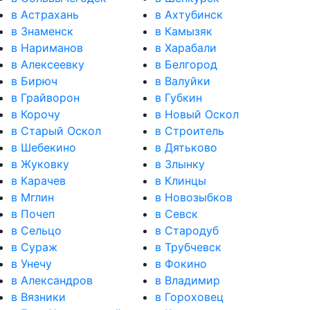
в Астрахань
в Ахтубинск
в Знаменск
в Камызяк
в Нариманов
в Харабали
в Алексеевку
в Белгород
в Бирюч
в Валуйки
в Грайворон
в Губкин
в Корочу
в Новый Оскол
в Старый Оскол
в Строитель
в Шебекино
в Дятьково
в Жуковку
в Злынку
в Карачев
в Клинцы
в Мглин
в Новозыбков
в Почеп
в Севск
в Сельцо
в Стародуб
в Сураж
в Трубчевск
в Унечу
в Фокино
в Александров
в Владимир
в Вязники
в Гороховец