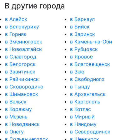
В другие города
в Алейск
в Барнаул
в Белокуриху
в Бийск
в Горняк
в Заринск
в Змеиногорск
в Камень-на-Оби
в Новоалтайск
в Рубцовск
в Славгород
в Яровое
в Белогорск
в Благовещенск
в Завитинск
в Зею
в Райчихинск
в Свободного
в Сковородино
в Тынду
в Шимановск
в Архангельск
в Вельск
в Каргополь
в Коряжму
в Котлас
в Мезень
в Мирный
в Новодвинск
в Няндому
в Онегу
в Северодвинск
в Сольвычегодск
в Шенкурск