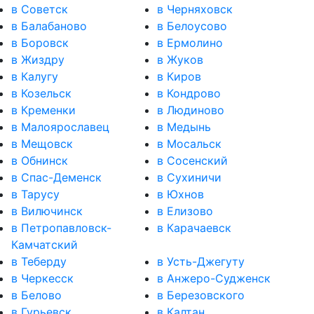
в Советск
в Черняховск
в Балабаново
в Белоусово
в Боровск
в Ермолино
в Жиздру
в Жуков
в Калугу
в Киров
в Козельск
в Кондрово
в Кременки
в Людиново
в Малоярославец
в Медынь
в Мещовск
в Мосальск
в Обнинск
в Сосенский
в Спас-Деменск
в Сухиничи
в Тарусу
в Юхнов
в Вилючинск
в Елизово
в Петропавловск-
в Карачаевск
Камчатский
в Теберду
в Усть-Джегуту
в Черкесск
в Анжеро-Судженск
в Белово
в Березовского
в Гурьевск
в Калтан