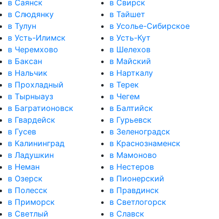
в Саянск
в Свирск
в Слюдянку
в Тайшет
в Тулун
в Усолье-Сибирское
в Усть-Илимск
в Усть-Кут
в Черемхово
в Шелехов
в Баксан
в Майский
в Нальчик
в Нарткалу
в Прохладный
в Терек
в Тырныауз
в Чегем
в Багратионовск
в Балтийск
в Гвардейск
в Гурьевск
в Гусев
в Зеленоградск
в Калининград
в Краснознаменск
в Ладушкин
в Мамоново
в Неман
в Нестеров
в Озерск
в Пионерский
в Полесск
в Правдинск
в Приморск
в Светлогорск
в Светлый
в Славск