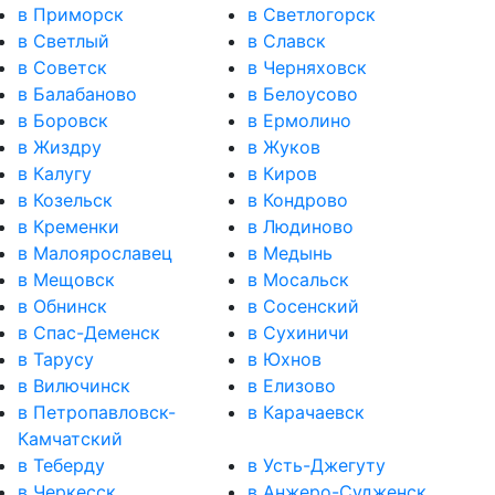
в Приморск
в Светлогорск
в Светлый
в Славск
в Советск
в Черняховск
в Балабаново
в Белоусово
в Боровск
в Ермолино
в Жиздру
в Жуков
в Калугу
в Киров
в Козельск
в Кондрово
в Кременки
в Людиново
в Малоярославец
в Медынь
в Мещовск
в Мосальск
в Обнинск
в Сосенский
в Спас-Деменск
в Сухиничи
в Тарусу
в Юхнов
в Вилючинск
в Елизово
в Петропавловск-
в Карачаевск
Камчатский
в Теберду
в Усть-Джегуту
в Черкесск
в Анжеро-Судженск