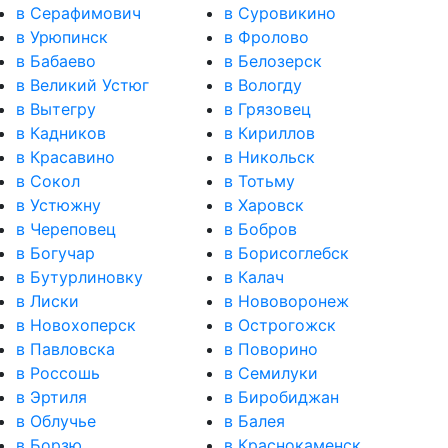
в Серафимович
в Суровикино
в Урюпинск
в Фролово
в Бабаево
в Белозерск
в Великий Устюг
в Вологду
в Вытегру
в Грязовец
в Кадников
в Кириллов
в Красавино
в Никольск
в Сокол
в Тотьму
в Устюжну
в Харовск
в Череповец
в Бобров
в Богучар
в Борисоглебск
в Бутурлиновку
в Калач
в Лиски
в Нововоронеж
в Новохоперск
в Острогожск
в Павловска
в Поворино
в Россошь
в Семилуки
в Эртиля
в Биробиджан
в Облучье
в Балея
в Борзю
в Краснокаменск