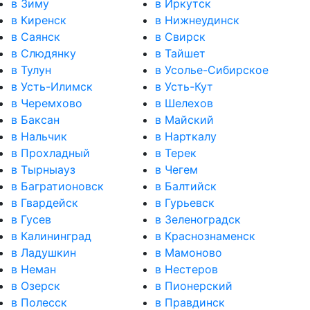
в Зиму
в Иркутск
в Киренск
в Нижнеудинск
в Саянск
в Свирск
в Слюдянку
в Тайшет
в Тулун
в Усолье-Сибирское
в Усть-Илимск
в Усть-Кут
в Черемхово
в Шелехов
в Баксан
в Майский
в Нальчик
в Нарткалу
в Прохладный
в Терек
в Тырныауз
в Чегем
в Багратионовск
в Балтийск
в Гвардейск
в Гурьевск
в Гусев
в Зеленоградск
в Калининград
в Краснознаменск
в Ладушкин
в Мамоново
в Неман
в Нестеров
в Озерск
в Пионерский
в Полесск
в Правдинск