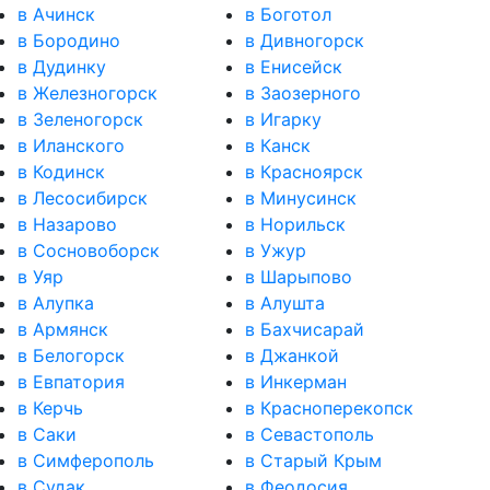
в Ачинск
в Боготол
в Бородино
в Дивногорск
в Дудинку
в Енисейск
в Железногорск
в Заозерного
в Зеленогорск
в Игарку
в Иланского
в Канск
в Кодинск
в Красноярск
в Лесосибирск
в Минусинск
в Назарово
в Норильск
в Сосновоборск
в Ужур
в Уяр
в Шарыпово
в Алупка
в Алушта
в Армянск
в Бахчисарай
в Белогорск
в Джанкой
в Евпатория
в Инкерман
в Керчь
в Красноперекопск
в Саки
в Севастополь
в Симферополь
в Старый Крым
в Судак
в Феодосия