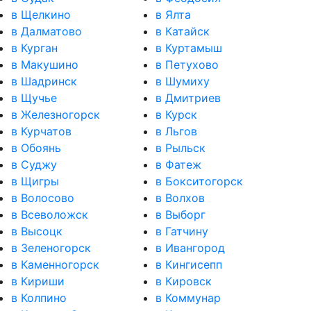
в Щелкино
в Ялта
в Далматово
в Катайск
в Курган
в Куртамыш
в Макушино
в Петухово
в Шадринск
в Шумиху
в Щучье
в Дмитриев
в Железногорск
в Курск
в Курчатов
в Льгов
в Обоянь
в Рыльск
в Суджу
в Фатеж
в Щигры
в Бокситогорск
в Волосово
в Волхов
в Всеволожск
в Выборг
в Высоцк
в Гатчину
в Зеленогорск
в Ивангород
в Каменногорск
в Кингисепп
в Кириши
в Кировск
в Колпино
в Коммунар