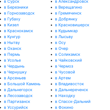
в Сурск
в Александровск
в Березники
в Верещагино
в Горнозаводск
в Гремячинск
в Губаху
в Добрянку
в Кизел
в Красновишерск
в Краснокамск
в Кудымкар
в Кунгур
в Лысьву
в Нытву
в Осу
в Оханск
в Очер
в Пермь
в Соликамск
в Усолье
в Чайковский
в Чердынь
в Чермоз
в Чернушку
в Чусовой
в Арсеньев
в Артем
в Большой Камень
в Владивосток
в Дальнегорск
в Дальнереченск
в Лесозаводск
в Находку
в Партизанск
в Спасск-Дальний
в Уссурийск
в Фокино