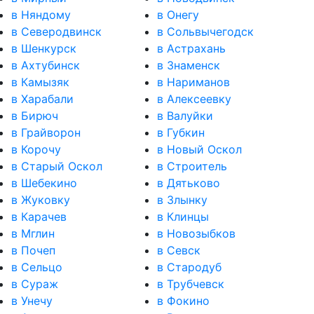
в Няндому
в Онегу
в Северодвинск
в Сольвычегодск
в Шенкурск
в Астрахань
в Ахтубинск
в Знаменск
в Камызяк
в Нариманов
в Харабали
в Алексеевку
в Бирюч
в Валуйки
в Грайворон
в Губкин
в Корочу
в Новый Оскол
в Старый Оскол
в Строитель
в Шебекино
в Дятьково
в Жуковку
в Злынку
в Карачев
в Клинцы
в Мглин
в Новозыбков
в Почеп
в Севск
в Сельцо
в Стародуб
в Сураж
в Трубчевск
в Унечу
в Фокино