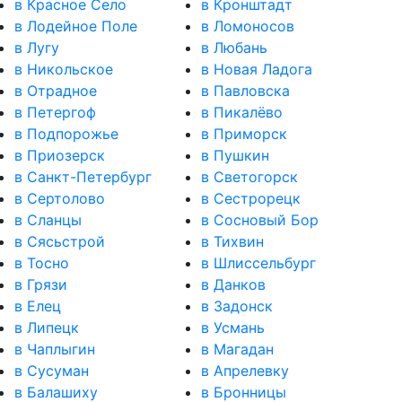
в Красное Село
в Кронштадт
в Лодейное Поле
в Ломоносов
в Лугу
в Любань
в Никольское
в Новая Ладога
в Отрадное
в Павловска
в Петергоф
в Пикалёво
в Подпорожье
в Приморск
в Приозерск
в Пушкин
в Санкт-Петербург
в Светогорск
в Сертолово
в Сестрорецк
в Сланцы
в Сосновый Бор
в Сясьстрой
в Тихвин
в Тосно
в Шлиссельбург
в Грязи
в Данков
в Елец
в Задонск
в Липецк
в Усмань
в Чаплыгин
в Магадан
в Сусуман
в Апрелевку
в Балашиху
в Бронницы