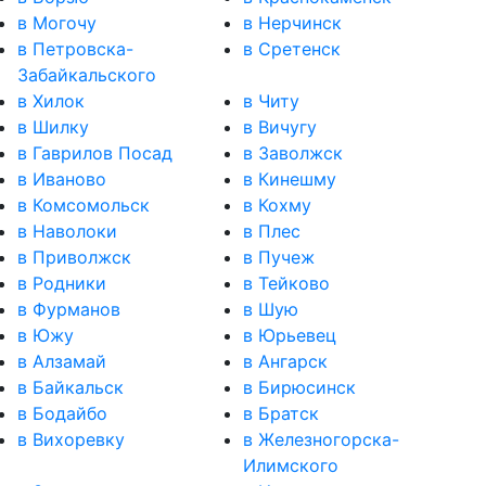
в Могочу
в Нерчинск
в Петровска-
в Сретенск
Забайкальского
в Хилок
в Читу
в Шилку
в Вичугу
в Гаврилов Посад
в Заволжск
в Иваново
в Кинешму
в Комсомольск
в Кохму
в Наволоки
в Плес
в Приволжск
в Пучеж
в Родники
в Тейково
в Фурманов
в Шую
в Южу
в Юрьевец
в Алзамай
в Ангарск
в Байкальск
в Бирюсинск
в Бодайбо
в Братск
в Вихоревку
в Железногорска-
Илимского