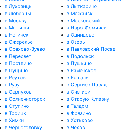
в Луховицы
в Лыткарино
в Люберцы
в Можайск
в Москву
в Московский
в Мытищи
в Наро-Фоминск
в Ногинск
в Одинцово
в Ожерелье
в Озеры
в Орехово-Зуево
в Павловский Посад
в Пересвет
в Подольск
в Протвино
в Пушкино
в Пущино
в Раменское
в Реутов
в Рошаль
в Рузу
в Сергиев Посад
в Серпухов
в Снегири
в Солнечногорск
в Старую Купавну
в Ступино
в Талдом
в Троицк
в Фрязино
в Химки
в Хотьково
в Черноголовку
в Чехов