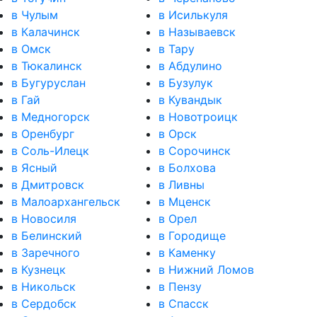
в Чулым
в Исилькуля
в Калачинск
в Называевск
в Омск
в Тару
в Тюкалинск
в Абдулино
в Бугуруслан
в Бузулук
в Гай
в Кувандык
в Медногорск
в Новотроицк
в Оренбург
в Орск
в Соль-Илецк
в Сорочинск
в Ясный
в Болхова
в Дмитровск
в Ливны
в Малоархангельск
в Мценск
в Новосиля
в Орел
в Белинский
в Городище
в Заречного
в Каменку
в Кузнецк
в Нижний Ломов
в Никольск
в Пензу
в Сердобск
в Спасск