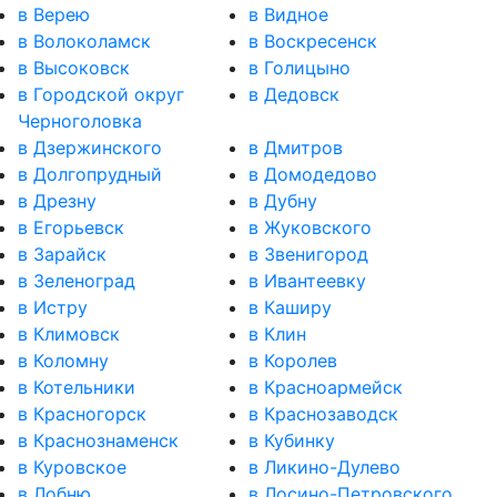
в Верею
в Видное
в Волоколамск
в Воскресенск
в Высоковск
в Голицыно
в Городской округ
в Дедовск
Черноголовка
в Дзержинского
в Дмитров
в Долгопрудный
в Домодедово
в Дрезну
в Дубну
в Егорьевск
в Жуковского
в Зарайск
в Звенигород
в Зеленоград
в Ивантеевку
в Истру
в Каширу
в Климовск
в Клин
в Коломну
в Королев
в Котельники
в Красноармейск
в Красногорск
в Краснозаводск
в Краснознаменск
в Кубинку
в Куровское
в Ликино-Дулево
в Лобню
в Лосино-Петровского