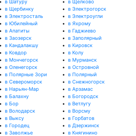
в Шатуру
в Щелково
в Щербинку
в Электрогорск
в Электросталь
в Электроугли
в Юбилейный
в Яхрому
в Апатиты
в Гаджиево
в Заозерск
в Заполярный
в Кандалакшу
в Кировск
в Ковдор
в Колу
в Мончегорск
в Мурманск
в Оленегорск
в Островной
в Полярные Зори
в Полярный
в Североморск
в Снежногорск
в Нарьян-Мар
в Арзамас
в Балахну
в Богородск
в Бор
в Ветлугу
в Володарск
в Ворсму
в Выксу
в Горбатов
в Городец
в Дзержинск
в Заволжье
в Княгинино