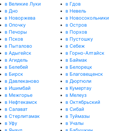
в Великие Луки
в Гдов
в Дно
в Невель
в Новоржева
в Новосокольники
в Опочку
в Остров
в Печоры
в Порхов
в Псков
в Пустошку
в Пыталово
в Себеж
в Адыгейск
в Горно-Алтайск
в Агидель
в Баймак
в Белебей
в Белорецк
в Бирск
в Благовещенск
в Давлеканово
в Дюртюли
в Ишимбай
в Кумертау
в Межгорье
в Мелеуз
в Нефтекамск
в Октябрьский
в Салават
в Сибай
в Стерлитамак
в Туймазы
в Уфу
в Учалы
в Янаул
в Бабушкин