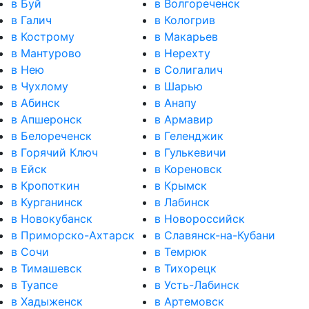
в Буй
в Волгореченск
в Галич
в Кологрив
в Кострому
в Макарьев
в Мантурово
в Нерехту
в Нею
в Солигалич
в Чухлому
в Шарью
в Абинск
в Анапу
в Апшеронск
в Армавир
в Белореченск
в Геленджик
в Горячий Ключ
в Гулькевичи
в Ейск
в Кореновск
в Кропоткин
в Крымск
в Курганинск
в Лабинск
в Новокубанск
в Новороссийск
в Приморско-Ахтарск
в Славянск-на-Кубани
в Сочи
в Темрюк
в Тимашевск
в Тихорецк
в Туапсе
в Усть-Лабинск
в Хадыженск
в Артемовск