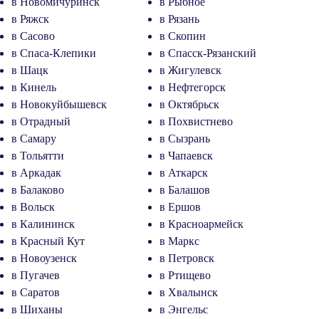
в Новомичуринск
в Рыбное
в Ряжск
в Рязань
в Сасово
в Скопин
в Спаса-Клепики
в Спасск-Рязанский
в Шацк
в Жигулевск
в Кинель
в Нефтегорск
в Новокуйбышевск
в Октябрьск
в Отрадный
в Похвистнево
в Самару
в Сызрань
в Тольятти
в Чапаевск
в Аркадак
в Аткарск
в Балаково
в Балашов
в Вольск
в Ершов
в Калининск
в Красноармейск
в Красный Кут
в Маркс
в Новоузенск
в Петровск
в Пугачев
в Ртищево
в Саратов
в Хвалынск
в Шиханы
в Энгельс