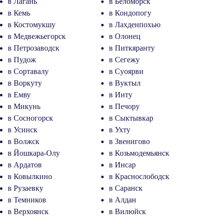
в Лагань
в Беломорск
в Кемь
в Кондопогу
в Костомукшу
в Лахденпохью
в Медвежьегорск
в Олонец
в Петрозаводск
в Питкяранту
в Пудож
в Сегежу
в Сортавалу
в Суоярви
в Воркуту
в Вуктыл
в Емву
в Инту
в Микунь
в Печору
в Сосногорск
в Сыктывкар
в Усинск
в Ухту
в Волжск
в Звенигово
в Йошкара-Олу
в Козьмодемьянск
в Ардатов
в Инсар
в Ковылкино
в Краснослободск
в Рузаевку
в Саранск
в Темников
в Алдан
в Верхоянск
в Вилюйск