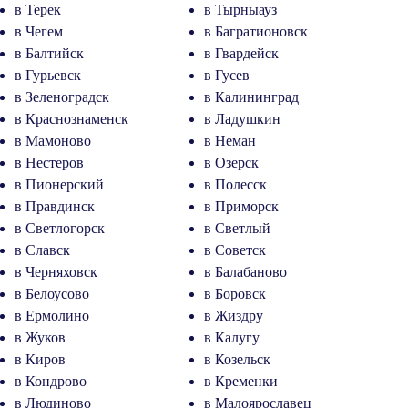
в Терек
в Тырныауз
в Чегем
в Багратионовск
в Балтийск
в Гвардейск
в Гурьевск
в Гусев
в Зеленоградск
в Калининград
в Краснознаменск
в Ладушкин
в Мамоново
в Неман
в Нестеров
в Озерск
в Пионерский
в Полесск
в Правдинск
в Приморск
в Светлогорск
в Светлый
в Славск
в Советск
в Черняховск
в Балабаново
в Белоусово
в Боровск
в Ермолино
в Жиздру
в Жуков
в Калугу
в Киров
в Козельск
в Кондрово
в Кременки
в Людиново
в Малоярославец