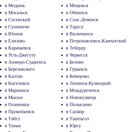
в Медынь
в Мещовск
в Мосальск
в Обнинск
в Сосенский
в Спас-Деменск
в Сухиничи
в Тарусу
в Юхнов
в Вилючинск
в Елизово
в Петропавловск-Камчатский
в Карачаевск
в Теберду
в Усть-Джегуту
в Черкесск
в Анжеро-Судженск
в Белово
в Березовского
в Гурьевск
в Калтан
в Кемерово
в Киселевск
в Ленинск-Кузнецкий
в Мариинск
в Междуреченск
в Мыски
в Новокузнецк
в Осинники
в Полысаево
в Прокопьевск
в Салаир
в Тайгу
в Таштагол
в Топки
в Юргу