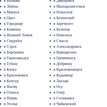
в Болхова
в Дмитровск
в Ливны
в Малоархангельск
в Мценск
в Новосиля
в Орел
в Белинский
в Городище
в Заречного
в Каменку
в Кузнецк
в Нижний Ломов
в Никольск
в Сердобск
в Спасск
в Сурск
в Александровск
в Березники
в Верещагино
в Горнозаводск
в Гремячинск
в Губаху
в Добрянку
в Кизел
в Красновишерск
в Краснокамск
в Кудымкар
в Кунгур
в Лысьву
в Нытву
в Осу
в Оханск
в Очер
в Пермь
в Соликамск
в Усолье
в Чайковский