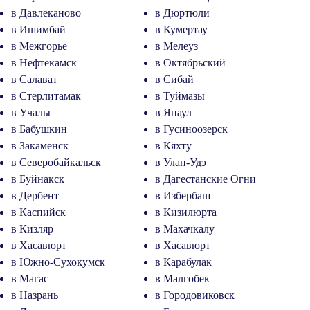
в Давлеканово
в Дюртюли
в Ишимбай
в Кумертау
в Межгорье
в Мелеуз
в Нефтекамск
в Октябрьский
в Салават
в Сибай
в Стерлитамак
в Туймазы
в Учалы
в Янаул
в Бабушкин
в Гусиноозерск
в Закаменск
в Кяхту
в Северобайкальск
в Улан-Удэ
в Буйнакск
в Дагестанские Огни
в Дербент
в Избербаш
в Каспийск
в Кизилюрта
в Кизляр
в Махачкалу
в Хасавюрт
в Хасавюрт
в Южно-Сухокумск
в Карабулак
в Магас
в Малгобек
в Назрань
в Городовиковск