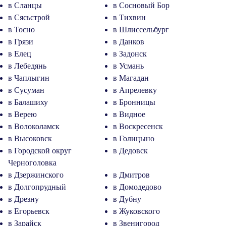
в Сланцы
в Сосновый Бор
в Сясьстрой
в Тихвин
в Тосно
в Шлиссельбург
в Грязи
в Данков
в Елец
в Задонск
в Лебедянь
в Усмань
в Чаплыгин
в Магадан
в Сусуман
в Апрелевку
в Балашиху
в Бронницы
в Верею
в Видное
в Волоколамск
в Воскресенск
в Высоковск
в Голицыно
в Городской округ
в Дедовск
Черноголовка
в Дзержинского
в Дмитров
в Долгопрудный
в Домодедово
в Дрезну
в Дубну
в Егорьевск
в Жуковского
в Зарайск
в Звенигород