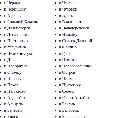
в Чердынь
в Чермоз
в Чернушку
в Чусовой
в Арсеньев
в Артем
в Большой Камень
в Владивосток
в Дальнегорск
в Дальнереченск
в Лесозаводск
в Находку
в Партизанск
в Спасск-Дальний
в Уссурийск
в Фокино
в Великие Луки
в Гдов
в Дно
в Невель
в Новоржева
в Новосокольники
в Опочку
в Остров
в Печоры
в Порхов
в Псков
в Пустошку
в Пыталово
в Себеж
в Адыгейск
в Горно-Алтайск
в Агидель
в Баймак
в Белебей
в Белорецк
в Бирск
в Благовещенск