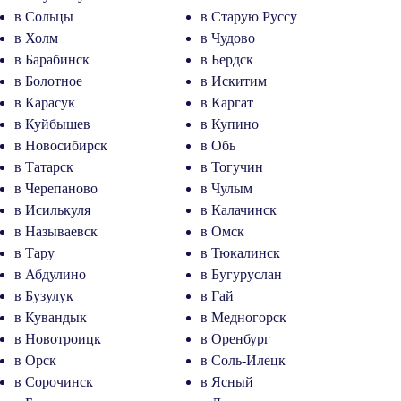
в Сольцы
в Старую Руссу
в Холм
в Чудово
в Барабинск
в Бердск
в Болотное
в Искитим
в Карасук
в Каргат
в Куйбышев
в Купино
в Новосибирск
в Обь
в Татарск
в Тогучин
в Черепаново
в Чулым
в Исилькуля
в Калачинск
в Называевск
в Омск
в Тару
в Тюкалинск
в Абдулино
в Бугуруслан
в Бузулук
в Гай
в Кувандык
в Медногорск
в Новотроицк
в Оренбург
в Орск
в Соль-Илецк
в Сорочинск
в Ясный