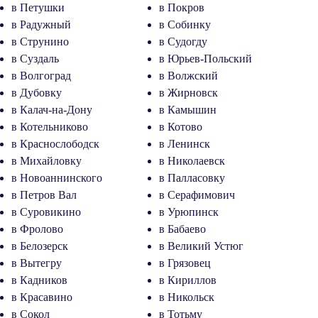
в Петушки
в Покров
в Радужный
в Собинку
в Струнино
в Судогду
в Суздаль
в Юрьев-Польский
в Волгоград
в Волжский
в Дубовку
в Жирновск
в Калач-на-Дону
в Камышин
в Котельниково
в Котово
в Краснослободск
в Ленинск
в Михайловку
в Николаевск
в Новоаннинского
в Палласовку
в Петров Вал
в Серафимович
в Суровикино
в Урюпинск
в Фролово
в Бабаево
в Белозерск
в Великий Устюг
в Вытегру
в Грязовец
в Кадников
в Кириллов
в Красавино
в Никольск
в Сокол
в Тотьму