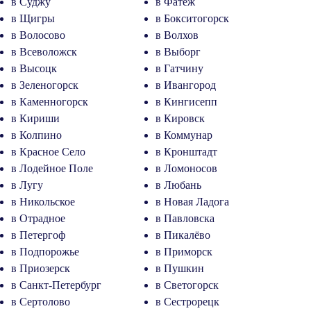
в Суджу
в Фатеж
в Щигры
в Бокситогорск
в Волосово
в Волхов
в Всеволожск
в Выборг
в Высоцк
в Гатчину
в Зеленогорск
в Ивангород
в Каменногорск
в Кингисепп
в Кириши
в Кировск
в Колпино
в Коммунар
в Красное Село
в Кронштадт
в Лодейное Поле
в Ломоносов
в Лугу
в Любань
в Никольское
в Новая Ладога
в Отрадное
в Павловска
в Петергоф
в Пикалёво
в Подпорожье
в Приморск
в Приозерск
в Пушкин
в Санкт-Петербург
в Светогорск
в Сертолово
в Сестрорецк