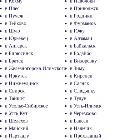
в Кохму
в Наволоки
в Плес
в Приволжск
в Пучеж
в Родники
в Тейково
в Фурманов
в Шую
в Южу
в Юрьевец
в Алзамай
в Ангарск
в Байкальск
в Бирюсинск
в Бодайбо
в Братск
в Вихоревку
в Железногорска-Илимского
в Зиму
в Иркутск
в Киренск
в Нижнеудинск
в Саянск
в Свирск
в Слюдянку
в Тайшет
в Тулун
в Усолье-Сибирское
в Усть-Илимск
в Усть-Кут
в Черемхово
в Шелехов
в Баксан
в Майский
в Нальчик
в Нарткалу
в Прохладный