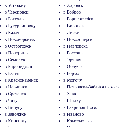
в Устюжну
в Харовск
в Череповец
в Бобров
в Богучар
в Борисоглебск
в Бутурлиновку
в Воронеж
в Калач
в Лиски
в Нововоронеж
в Новохоперск
в Острогожск
в Павловска
в Поворино
в Россошь
в Семилуки
в Эртиля
в Биробиджан
в Облучье
в Балея
в Борзю
в Краснокаменск
в Могочу
в Нерчинск
в Петровска-Забайкальского
в Сретенск
в Хилок
в Читу
в Шилку
в Вичугу
в Гаврилов Посад
в Заволжск
в Иваново
в Кинешму
в Комсомольск