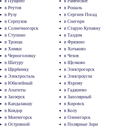
в Пущино
в Раменское
в Реутов
в Рошаль
в Рузу
в Сергиев Посад
в Серпухов
в Снегири
в Солнечногорск
в Старую Купавну
в Ступино
в Талдом
в Троицк
в Фрязино
в Химки
в Хотьково
в Черноголовку
в Чехов
в Шатуру
в Щелково
в Щербинку
в Электрогорск
в Электросталь
в Электроугли
в Юбилейный
в Яхрому
в Апатиты
в Гаджиево
в Заозерск
в Заполярный
в Кандалакшу
в Кировск
в Ковдор
в Колу
в Мончегорск
в Оленегорск
в Островной
в Полярные Зори