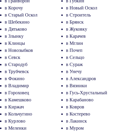
в Грайворон
в Губкин
в Корочу
в Новый Оскол
в Старый Оскол
в Строитель
в Шебекино
в Брянск
в Дятьково
в Жуковку
в Злынку
в Карачев
в Клинцы
в Мглин
в Новозыбков
в Почеп
в Севск
в Сельцо
в Стародуб
в Сураж
в Трубчевск
в Унечу
в Фокино
в Александров
в Владимир
в Вязники
в Гороховец
в Гусь-Хрустальный
в Камешково
в Карабаново
в Киржач
в Ковров
в Кольчугино
в Костерево
в Курлово
в Лакинск
в Меленки
в Муром