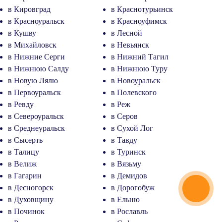
в Кировград
в Краснотурьинск
в Красноуральск
в Красноуфимск
в Кушву
в Лесной
в Михайловск
в Невьянск
в Нижние Серги
в Нижний Тагил
в Нижнюю Салду
в Нижнюю Туру
в Новую Лялю
в Новоуральск
в Первоуральск
в Полевского
в Ревду
в Реж
в Североуральск
в Серов
в Среднеуральск
в Сухой Лог
в Сысерть
в Тавду
в Талицу
в Туринск
в Велиж
в Вязьму
в Гагарин
в Демидов
в Десногорск
в Дорогобуж
в Духовщину
в Ельню
в Починок
в Рославль