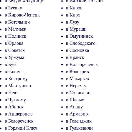
в Белую Холуницу
в Вятские Поляны
в Зуевку
в Киров
в Кирово-Чепецк
в Кирс
в Котельнич
в Лузу
в Малмыж
в Мураши
в Нолинск
в Омутнинск
в Орлова
в Слободского
в Советск
в Сосновка
в Уржума
в Яранск
в Буй
в Волгореченск
в Галич
в Кологрив
в Кострому
в Макарьев
в Мантурово
в Нерехту
в Нею
в Солигалич
в Чухлому
в Шарью
в Абинск
в Анапу
в Апшеронск
в Армавир
в Белореченск
в Геленджик
в Горячий Ключ
в Гулькевичи