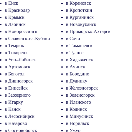
в Ейск
в Кореновск
в Краснодар
в Кропоткин
в Крымск
в Курганинск
в Лабинск
в Новокубанск
в Новороссийск
в Приморско-Ахтарск
в Славянск-на-Кубани
в Сочи
в Темрюк
в Тимашевск
в Тихорецк
в Туапсе
в Усть-Лабинск
в Хадыженск
в Артемовск
в Ачинск
в Боготол
в Бородино
в Дивногорск
в Дудинку
в Енисейск
в Железногорск
в Заозерного
в Зеленогорск
в Игарку
в Иланского
в Канск
в Кодинск
в Лесосибирск
в Минусинск
в Назарово
в Норильск
в Сосновоборск
в Ужур