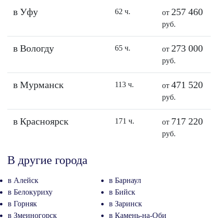
в Уфу
257 460
62 ч.
от
руб.
в Вологду
273 000
65 ч.
от
руб.
в Мурманск
471 520
113 ч.
от
руб.
в Красноярск
717 220
171 ч.
от
руб.
В другие города
в Алейск
в Барнаул
в Белокуриху
в Бийск
в Горняк
в Заринск
в Змеиногорск
в Камень-на-Оби