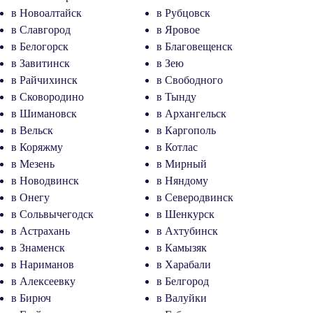
в Новоалтайск
в Рубцовск
в Славгород
в Яровое
в Белогорск
в Благовещенск
в Завитинск
в Зею
в Райчихинск
в Свободного
в Сковородино
в Тынду
в Шимановск
в Архангельск
в Вельск
в Каргополь
в Коряжму
в Котлас
в Мезень
в Мирный
в Новодвинск
в Няндому
в Онегу
в Северодвинск
в Сольвычегодск
в Шенкурск
в Астрахань
в Ахтубинск
в Знаменск
в Камызяк
в Нариманов
в Харабали
в Алексеевку
в Белгород
в Бирюч
в Валуйки