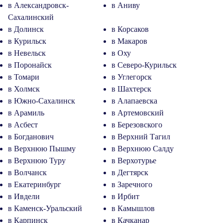
в Александровск-
в Аниву
Сахалинский
в Долинск
в Корсаков
в Курильск
в Макаров
в Невельск
в Оху
в Поронайск
в Северо-Курильск
в Томари
в Углегорск
в Холмск
в Шахтерск
в Южно-Сахалинск
в Алапаевска
в Арамиль
в Артемовский
в Асбест
в Березовского
в Богданович
в Верхний Тагил
в Верхнюю Пышму
в Верхнюю Салду
в Верхнюю Туру
в Верхотурье
в Волчанск
в Дегтярск
в Екатеринбург
в Заречного
в Ивдели
в Ирбит
в Каменск-Уральский
в Камышлов
в Карпинск
в Качканар