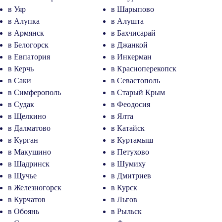
в Уяр
в Шарыпово
в Алупка
в Алушта
в Армянск
в Бахчисарай
в Белогорск
в Джанкой
в Евпатория
в Инкерман
в Керчь
в Красноперекопск
в Саки
в Севастополь
в Симферополь
в Старый Крым
в Судак
в Феодосия
в Щелкино
в Ялта
в Далматово
в Катайск
в Курган
в Куртамыш
в Макушино
в Петухово
в Шадринск
в Шумиху
в Щучье
в Дмитриев
в Железногорск
в Курск
в Курчатов
в Льгов
в Обоянь
в Рыльск