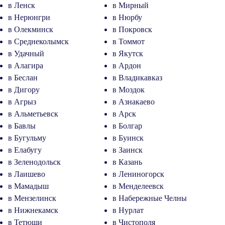
в Ленск
в Мирный
в Нерюнгри
в Нюрбу
в Олекминск
в Покровск
в Среднеколымск
в Томмот
в Удачный
в Якутск
в Алагира
в Ардон
в Беслан
в Владикавказ
в Дигору
в Моздок
в Агрыз
в Азнакаево
в Альметьевск
в Арск
в Бавлы
в Болгар
в Бугульму
в Буинск
в Елабугу
в Заинск
в Зеленодольск
в Казань
в Лаишево
в Лениногорск
в Мамадыш
в Менделеевск
в Мензелинск
в Набережные Челны
в Нижнекамск
в Нурлат
в Тетюши
в Чистополя