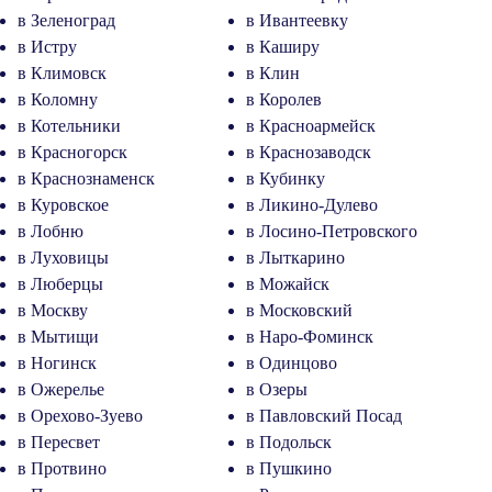
в Зеленоград
в Ивантеевку
в Истру
в Каширу
в Климовск
в Клин
в Коломну
в Королев
в Котельники
в Красноармейск
в Красногорск
в Краснозаводск
в Краснознаменск
в Кубинку
в Куровское
в Ликино-Дулево
в Лобню
в Лосино-Петровского
в Луховицы
в Лыткарино
в Люберцы
в Можайск
в Москву
в Московский
в Мытищи
в Наро-Фоминск
в Ногинск
в Одинцово
в Ожерелье
в Озеры
в Орехово-Зуево
в Павловский Посад
в Пересвет
в Подольск
в Протвино
в Пушкино