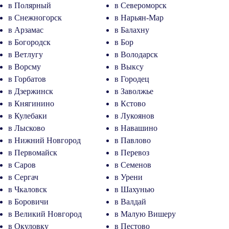
в Полярный
в Североморск
в Снежногорск
в Нарьян-Мар
в Арзамас
в Балахну
в Богородск
в Бор
в Ветлугу
в Володарск
в Ворсму
в Выксу
в Горбатов
в Городец
в Дзержинск
в Заволжье
в Княгинино
в Кстово
в Кулебаки
в Лукоянов
в Лысково
в Навашино
в Нижний Новгород
в Павлово
в Первомайск
в Перевоз
в Саров
в Семенов
в Сергач
в Урени
в Чкаловск
в Шахунью
в Боровичи
в Валдай
в Великий Новгород
в Малую Вишеру
в Окуловку
в Пестово