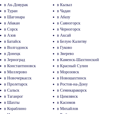
в Ак-Довурак
в Кызыл
в Туран
в Чадан
в Шагонара
в Абазу
в Абакан
в Саяногорск
в Сорск
в Черногорск
в Азов
в Аксай
в Батайск
в Белую Калитву
в Волгодонск
в Гуково
в Донецк
в Зверево
в Зерноград
в Каменск-Шахтинский
в Константиновск
в Красный Сулин
в Миллерово
в Морозовск
в Новочеркасск
в Новошахтинск
в Пролетарск
в Ростов-на-Дону
в Сальск
в Семикаракорск
в Таганрог
в Цимлянск
в Шахты
в Касимов
в Кораблино
в Михайлов