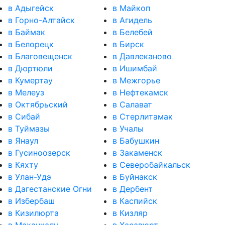
в Адыгейск
в Майкоп
в Горно-Алтайск
в Агидель
в Баймак
в Белебей
в Белорецк
в Бирск
в Благовещенск
в Давлеканово
в Дюртюли
в Ишимбай
в Кумертау
в Межгорье
в Мелеуз
в Нефтекамск
в Октябрьский
в Салават
в Сибай
в Стерлитамак
в Туймазы
в Учалы
в Янаул
в Бабушкин
в Гусиноозерск
в Закаменск
в Кяхту
в Северобайкальск
в Улан-Удэ
в Буйнакск
в Дагестанские Огни
в Дербент
в Избербаш
в Каспийск
в Кизилюрта
в Кизляр
в Махачкалу
в Хасавюрт