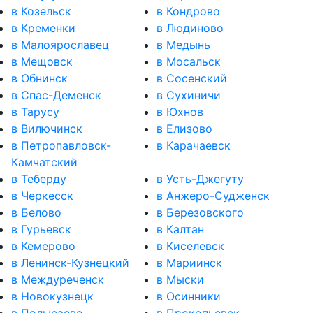
в Козельск
в Кондрово
в Кременки
в Людиново
в Малоярославец
в Медынь
в Мещовск
в Мосальск
в Обнинск
в Сосенский
в Спас-Деменск
в Сухиничи
в Тарусу
в Юхнов
в Вилючинск
в Елизово
в Петропавловск-
в Карачаевск
Камчатский
в Теберду
в Усть-Джегуту
в Черкесск
в Анжеро-Судженск
в Белово
в Березовского
в Гурьевск
в Калтан
в Кемерово
в Киселевск
в Ленинск-Кузнецкий
в Мариинск
в Междуреченск
в Мыски
в Новокузнецк
в Осинники
в Полысаево
в Прокопьевск