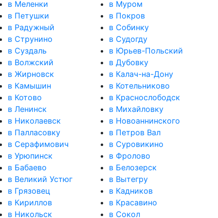
в Меленки
в Муром
в Петушки
в Покров
в Радужный
в Собинку
в Струнино
в Судогду
в Суздаль
в Юрьев-Польский
в Волжский
в Дубовку
в Жирновск
в Калач-на-Дону
в Камышин
в Котельниково
в Котово
в Краснослободск
в Ленинск
в Михайловку
в Николаевск
в Новоаннинского
в Палласовку
в Петров Вал
в Серафимович
в Суровикино
в Урюпинск
в Фролово
в Бабаево
в Белозерск
в Великий Устюг
в Вытегру
в Грязовец
в Кадников
в Кириллов
в Красавино
в Никольск
в Сокол