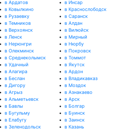
в Ардатов
в Инсар
в Ковылкино
в Краснослободск
в Рузаевку
в Саранск
в Темников
в Алдан
в Верхоянск
в Вилюйск
в Ленск
в Мирный
в Нерюнгри
в Нюрбу
в Олекминск
в Покровск
в Среднеколымск
в Томмот
в Удачный
в Якутск
в Алагира
в Ардон
в Беслан
в Владикавказ
в Дигору
в Моздок
в Агрыз
в Азнакаево
в Альметьевск
в Арск
в Бавлы
в Болгар
в Бугульму
в Буинск
в Елабугу
в Заинск
в Зеленодольск
в Казань