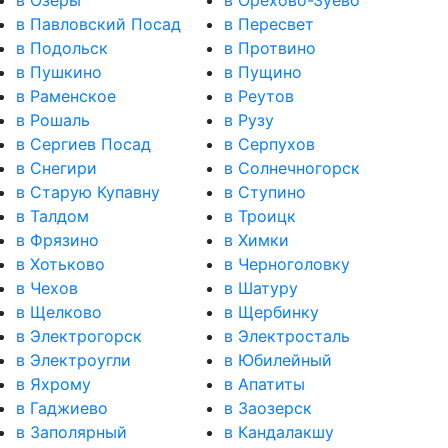
в Павловский Посад
в Пересвет
в Подольск
в Протвино
в Пушкино
в Пущино
в Раменское
в Реутов
в Рошаль
в Рузу
в Сергиев Посад
в Серпухов
в Снегири
в Солнечногорск
в Старую Купавну
в Ступино
в Талдом
в Троицк
в Фрязино
в Химки
в Хотьково
в Черноголовку
в Чехов
в Шатуру
в Щелково
в Щербинку
в Электрогорск
в Электросталь
в Электроугли
в Юбилейный
в Яхрому
в Апатиты
в Гаджиево
в Заозерск
в Заполярный
в Кандалакшу