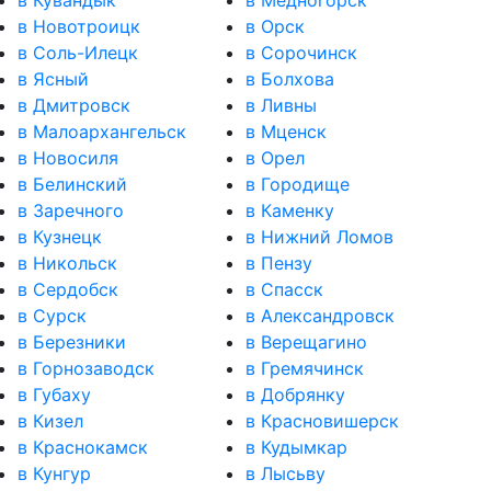
в Новотроицк
в Орск
в Соль-Илецк
в Сорочинск
в Ясный
в Болхова
в Дмитровск
в Ливны
в Малоархангельск
в Мценск
в Новосиля
в Орел
в Белинский
в Городище
в Заречного
в Каменку
в Кузнецк
в Нижний Ломов
в Никольск
в Пензу
в Сердобск
в Спасск
в Сурск
в Александровск
в Березники
в Верещагино
в Горнозаводск
в Гремячинск
в Губаху
в Добрянку
в Кизел
в Красновишерск
в Краснокамск
в Кудымкар
в Кунгур
в Лысьву