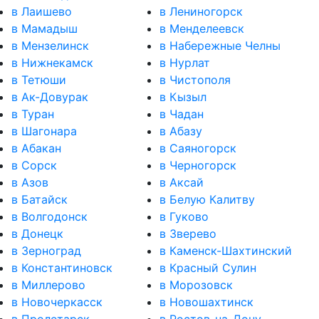
в Лаишево
в Лениногорск
в Мамадыш
в Менделеевск
в Мензелинск
в Набережные Челны
в Нижнекамск
в Нурлат
в Тетюши
в Чистополя
в Ак-Довурак
в Кызыл
в Туран
в Чадан
в Шагонара
в Абазу
в Абакан
в Саяногорск
в Сорск
в Черногорск
в Азов
в Аксай
в Батайск
в Белую Калитву
в Волгодонск
в Гуково
в Донецк
в Зверево
в Зерноград
в Каменск-Шахтинский
в Константиновск
в Красный Сулин
в Миллерово
в Морозовск
в Новочеркасск
в Новошахтинск
в Пролетарск
в Ростов-на-Дону