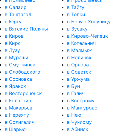
в Салаир
в Тайгу
в Таштагол
в Топки
в Юргу
в Белую Холуницу
в Вятские Поляны
в Зуевку
в Киров
в Кирово-Чепецк
в Кирс
в Котельнич
в Лузу
в Малмыж
в Мураши
в Нолинск
в Омутнинск
в Орлова
в Слободского
в Советск
в Сосновка
в Уржума
в Яранск
в Буй
в Волгореченск
в Галич
в Кологрив
в Кострому
в Макарьев
в Мантурово
в Нерехту
в Нею
в Солигалич
в Чухлому
в Шарью
в Абинск