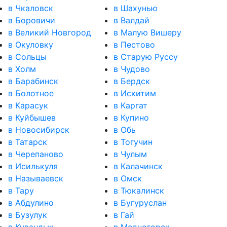
в Чкаловск
в Шахунью
в Боровичи
в Валдай
в Великий Новгород
в Малую Вишеру
в Окуловку
в Пестово
в Сольцы
в Старую Руссу
в Холм
в Чудово
в Барабинск
в Бердск
в Болотное
в Искитим
в Карасук
в Каргат
в Куйбышев
в Купино
в Новосибирск
в Обь
в Татарск
в Тогучин
в Черепаново
в Чулым
в Исилькуля
в Калачинск
в Называевск
в Омск
в Тару
в Тюкалинск
в Абдулино
в Бугуруслан
в Бузулук
в Гай
в Кувандык
в Медногорск