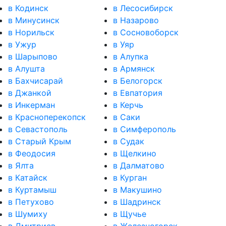
в Кодинск
в Лесосибирск
в Минусинск
в Назарово
в Норильск
в Сосновоборск
в Ужур
в Уяр
в Шарыпово
в Алупка
в Алушта
в Армянск
в Бахчисарай
в Белогорск
в Джанкой
в Евпатория
в Инкерман
в Керчь
в Красноперекопск
в Саки
в Севастополь
в Симферополь
в Старый Крым
в Судак
в Феодосия
в Щелкино
в Ялта
в Далматово
в Катайск
в Курган
в Куртамыш
в Макушино
в Петухово
в Шадринск
в Шумиху
в Щучье
в Дмитриев
в Железногорск