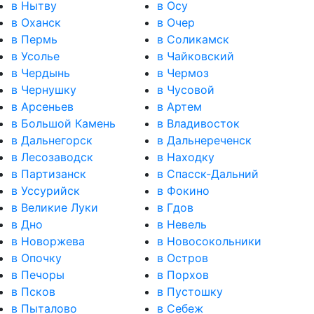
в Нытву
в Осу
в Оханск
в Очер
в Пермь
в Соликамск
в Усолье
в Чайковский
в Чердынь
в Чермоз
в Чернушку
в Чусовой
в Арсеньев
в Артем
в Большой Камень
в Владивосток
в Дальнегорск
в Дальнереченск
в Лесозаводск
в Находку
в Партизанск
в Спасск-Дальний
в Уссурийск
в Фокино
в Великие Луки
в Гдов
в Дно
в Невель
в Новоржева
в Новосокольники
в Опочку
в Остров
в Печоры
в Порхов
в Псков
в Пустошку
в Пыталово
в Себеж