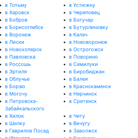
в Тотьму
в Устюжну
в Харовск
в Череповец
в Бобров
в Богучар
в Борисоглебск
в Бутурлиновку
в Воронеж
в Калач
в Лиски
в Нововоронеж
в Новохоперск
в Острогожск
в Павловска
в Поворино
в Россошь
в Семилуки
в Эртиля
в Биробиджан
в Облучье
в Балея
в Борзю
в Краснокаменск
в Могочу
в Нерчинск
в Петровска-
в Сретенск
Забайкальского
в Хилок
в Читу
в Шилку
в Вичугу
в Гаврилов Посад
в Заволжск
в Иваново
в Кинешму