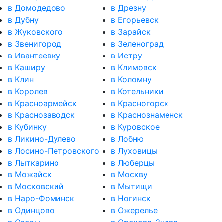
в Домодедово
в Дрезну
в Дубну
в Егорьевск
в Жуковского
в Зарайск
в Звенигород
в Зеленоград
в Ивантеевку
в Истру
в Каширу
в Климовск
в Клин
в Коломну
в Королев
в Котельники
в Красноармейск
в Красногорск
в Краснозаводск
в Краснознаменск
в Кубинку
в Куровское
в Ликино-Дулево
в Лобню
в Лосино-Петровского
в Луховицы
в Лыткарино
в Люберцы
в Можайск
в Москву
в Московский
в Мытищи
в Наро-Фоминск
в Ногинск
в Одинцово
в Ожерелье
в Озеры
в Орехово-Зуево