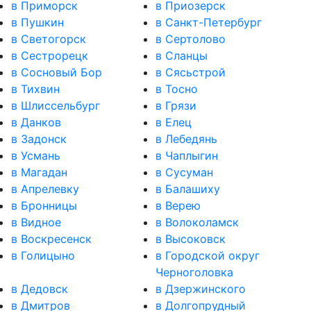
в Приморск
в Приозерск
в Пушкин
в Санкт-Петербург
в Светогорск
в Сертолово
в Сестрорецк
в Сланцы
в Сосновый Бор
в Сясьстрой
в Тихвин
в Тосно
в Шлиссельбург
в Грязи
в Данков
в Елец
в Задонск
в Лебедянь
в Усмань
в Чаплыгин
в Магадан
в Сусуман
в Апрелевку
в Балашиху
в Бронницы
в Верею
в Видное
в Волоколамск
в Воскресенск
в Высоковск
в Голицыно
в Городской округ
Черноголовка
в Дедовск
в Дзержинского
в Дмитров
в Долгопрудный