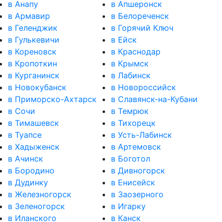
в Анапу
в Апшеронск
в Армавир
в Белореченск
в Геленджик
в Горячий Ключ
в Гулькевичи
в Ейск
в Кореновск
в Краснодар
в Кропоткин
в Крымск
в Курганинск
в Лабинск
в Новокубанск
в Новороссийск
в Приморско-Ахтарск
в Славянск-на-Кубани
в Сочи
в Темрюк
в Тимашевск
в Тихорецк
в Туапсе
в Усть-Лабинск
в Хадыженск
в Артемовск
в Ачинск
в Боготол
в Бородино
в Дивногорск
в Дудинку
в Енисейск
в Железногорск
в Заозерного
в Зеленогорск
в Игарку
в Иланского
в Канск