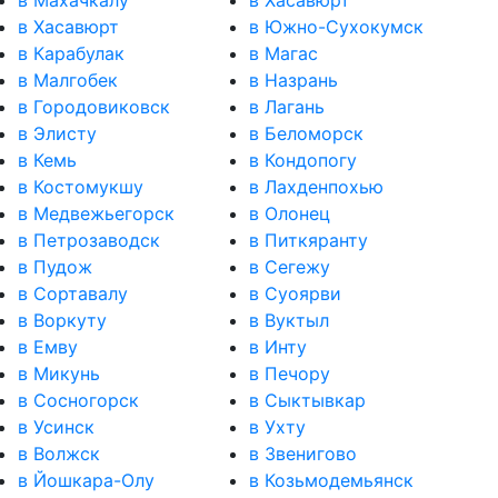
в Хасавюрт
в Южно-Сухокумск
в Карабулак
в Магас
в Малгобек
в Назрань
в Городовиковск
в Лагань
в Элисту
в Беломорск
в Кемь
в Кондопогу
в Костомукшу
в Лахденпохью
в Медвежьегорск
в Олонец
в Петрозаводск
в Питкяранту
в Пудож
в Сегежу
в Сортавалу
в Суоярви
в Воркуту
в Вуктыл
в Емву
в Инту
в Микунь
в Печору
в Сосногорск
в Сыктывкар
в Усинск
в Ухту
в Волжск
в Звенигово
в Йошкара-Олу
в Козьмодемьянск