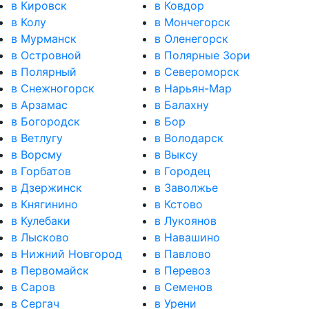
в Кировск
в Ковдор
в Колу
в Мончегорск
в Мурманск
в Оленегорск
в Островной
в Полярные Зори
в Полярный
в Североморск
в Снежногорск
в Нарьян-Мар
в Арзамас
в Балахну
в Богородск
в Бор
в Ветлугу
в Володарск
в Ворсму
в Выксу
в Горбатов
в Городец
в Дзержинск
в Заволжье
в Княгинино
в Кстово
в Кулебаки
в Лукоянов
в Лысково
в Навашино
в Нижний Новгород
в Павлово
в Первомайск
в Перевоз
в Саров
в Семенов
в Сергач
в Урени