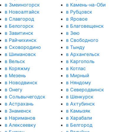
в Змеиногорск
в Камень-на-Оби
в Новоалтайск
в Рубцовск
в Славгород
в Яровое
в Белогорск
в Благовещенск
в Завитинск
в Зею
в Райчихинск
в Свободного
в Сковородино
в Тынду
в Шимановск
в Архангельск
в Вельск
в Каргополь
в Коряжму
в Котлас
в Мезень
в Мирный
в Новодвинск
в Няндому
в Онегу
в Северодвинск
в Сольвычегодск
в Шенкурск
в Астрахань
в Ахтубинск
в Знаменск
в Камызяк
в Нариманов
в Харабали
в Алексеевку
в Белгород
в Бирюч
в Валуйки