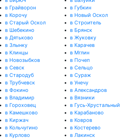
в Грайворон
в Губкин
в Корочу
в Новый Оскол
в Старый Оскол
в Строитель
в Шебекино
в Брянск
в Дятьково
в Жуковку
в Злынку
в Карачев
в Клинцы
в Мглин
в Новозыбков
в Почеп
в Севск
в Сельцо
в Стародуб
в Сураж
в Трубчевск
в Унечу
в Фокино
в Александров
в Владимир
в Вязники
в Гороховец
в Гусь-Хрустальный
в Камешково
в Карабаново
в Киржач
в Ковров
в Кольчугино
в Костерево
в Курлово
в Лакинск