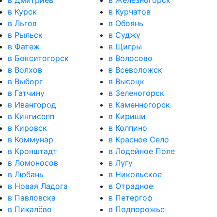
в Курск
в Курчатов
в Льгов
в Обоянь
в Рыльск
в Суджу
в Фатеж
в Щигры
в Бокситогорск
в Волосово
в Волхов
в Всеволожск
в Выборг
в Высоцк
в Гатчину
в Зеленогорск
в Ивангород
в Каменногорск
в Кингисепп
в Кириши
в Кировск
в Колпино
в Коммунар
в Красное Село
в Кронштадт
в Лодейное Поле
в Ломоносов
в Лугу
в Любань
в Никольское
в Новая Ладога
в Отрадное
в Павловска
в Петергоф
в Пикалёво
в Подпорожье