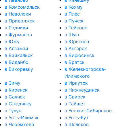
в Комсомольск
в Кохму
в Наволоки
в Плес
в Приволжск
в Пучеж
в Родники
в Тейково
в Фурманов
в Шую
в Южу
в Юрьевец
в Алзамай
в Ангарск
в Байкальск
в Бирюсинск
в Бодайбо
в Братск
в Вихоревку
в Железногорска-
Илимского
в Зиму
в Иркутск
в Киренск
в Нижнеудинск
в Саянск
в Свирск
в Слюдянку
в Тайшет
в Тулун
в Усолье-Сибирское
в Усть-Илимск
в Усть-Кут
в Черемхово
в Шелехов