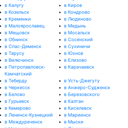
в Калугу
в Киров
в Козельск
в Кондрово
в Кременки
в Людиново
в Малоярославец
в Медынь
в Мещовск
в Мосальск
в Обнинск
в Сосенский
в Спас-Деменск
в Сухиничи
в Тарусу
в Юхнов
в Вилючинск
в Елизово
в Петропавловск-
в Карачаевск
Камчатский
в Теберду
в Усть-Джегуту
в Черкесск
в Анжеро-Судженск
в Белово
в Березовского
в Гурьевск
в Калтан
в Кемерово
в Киселевск
в Ленинск-Кузнецкий
в Мариинск
в Междуреченск
в Мыски