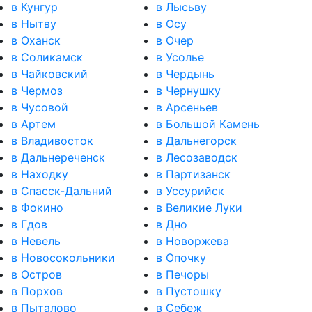
в Кунгур
в Лысьву
в Нытву
в Осу
в Оханск
в Очер
в Соликамск
в Усолье
в Чайковский
в Чердынь
в Чермоз
в Чернушку
в Чусовой
в Арсеньев
в Артем
в Большой Камень
в Владивосток
в Дальнегорск
в Дальнереченск
в Лесозаводск
в Находку
в Партизанск
в Спасск-Дальний
в Уссурийск
в Фокино
в Великие Луки
в Гдов
в Дно
в Невель
в Новоржева
в Новосокольники
в Опочку
в Остров
в Печоры
в Порхов
в Пустошку
в Пыталово
в Себеж