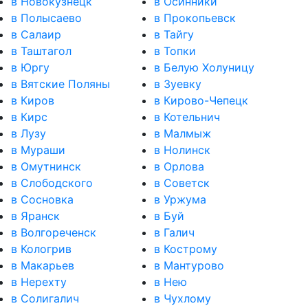
в Новокузнецк
в Осинники
в Полысаево
в Прокопьевск
в Салаир
в Тайгу
в Таштагол
в Топки
в Юргу
в Белую Холуницу
в Вятские Поляны
в Зуевку
в Киров
в Кирово-Чепецк
в Кирс
в Котельнич
в Лузу
в Малмыж
в Мураши
в Нолинск
в Омутнинск
в Орлова
в Слободского
в Советск
в Сосновка
в Уржума
в Яранск
в Буй
в Волгореченск
в Галич
в Кологрив
в Кострому
в Макарьев
в Мантурово
в Нерехту
в Нею
в Солигалич
в Чухлому