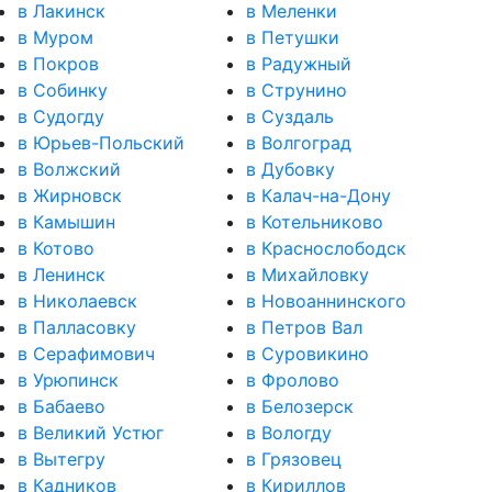
в Лакинск
в Меленки
в Муром
в Петушки
в Покров
в Радужный
в Собинку
в Струнино
в Судогду
в Суздаль
в Юрьев-Польский
в Волгоград
в Волжский
в Дубовку
в Жирновск
в Калач-на-Дону
в Камышин
в Котельниково
в Котово
в Краснослободск
в Ленинск
в Михайловку
в Николаевск
в Новоаннинского
в Палласовку
в Петров Вал
в Серафимович
в Суровикино
в Урюпинск
в Фролово
в Бабаево
в Белозерск
в Великий Устюг
в Вологду
в Вытегру
в Грязовец
в Кадников
в Кириллов