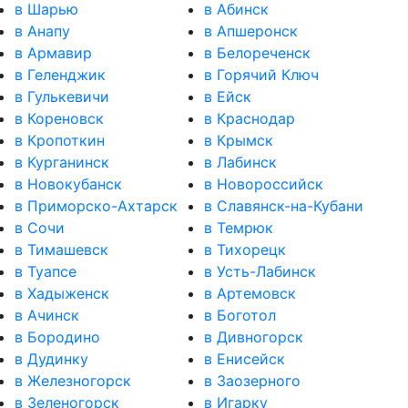
в Шарью
в Абинск
в Анапу
в Апшеронск
в Армавир
в Белореченск
в Геленджик
в Горячий Ключ
в Гулькевичи
в Ейск
в Кореновск
в Краснодар
в Кропоткин
в Крымск
в Курганинск
в Лабинск
в Новокубанск
в Новороссийск
в Приморско-Ахтарск
в Славянск-на-Кубани
в Сочи
в Темрюк
в Тимашевск
в Тихорецк
в Туапсе
в Усть-Лабинск
в Хадыженск
в Артемовск
в Ачинск
в Боготол
в Бородино
в Дивногорск
в Дудинку
в Енисейск
в Железногорск
в Заозерного
в Зеленогорск
в Игарку