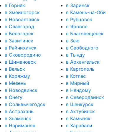
в Горняк
в Заринск
в Змеиногорск
в Камень-на-Оби
в Новоалтайск
в Рубцовск
в Славгород
в Яровое
в Белогорск
в Благовещенск
в Завитинск
в Зею
в Райчихинск
в Свободного
в Сковородино
в Тынду
в Шимановск
в Архангельск
в Вельск
в Каргополь
в Коряжму
в Котлас
в Мезень
в Мирный
в Новодвинск
в Няндому
в Онегу
в Северодвинск
в Сольвычегодск
в Шенкурск
в Астрахань
в Ахтубинск
в Знаменск
в Камызяк
в Нариманов
в Харабали