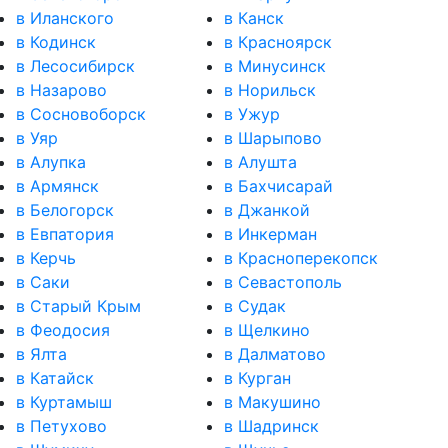
в Иланского
в Канск
в Кодинск
в Красноярск
в Лесосибирск
в Минусинск
в Назарово
в Норильск
в Сосновоборск
в Ужур
в Уяр
в Шарыпово
в Алупка
в Алушта
в Армянск
в Бахчисарай
в Белогорск
в Джанкой
в Евпатория
в Инкерман
в Керчь
в Красноперекопск
в Саки
в Севастополь
в Старый Крым
в Судак
в Феодосия
в Щелкино
в Ялта
в Далматово
в Катайск
в Курган
в Куртамыш
в Макушино
в Петухово
в Шадринск