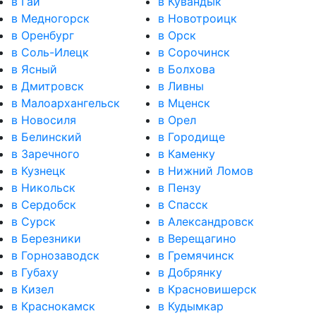
в Гай
в Кувандык
в Медногорск
в Новотроицк
в Оренбург
в Орск
в Соль-Илецк
в Сорочинск
в Ясный
в Болхова
в Дмитровск
в Ливны
в Малоархангельск
в Мценск
в Новосиля
в Орел
в Белинский
в Городище
в Заречного
в Каменку
в Кузнецк
в Нижний Ломов
в Никольск
в Пензу
в Сердобск
в Спасск
в Сурск
в Александровск
в Березники
в Верещагино
в Горнозаводск
в Гремячинск
в Губаху
в Добрянку
в Кизел
в Красновишерск
в Краснокамск
в Кудымкар