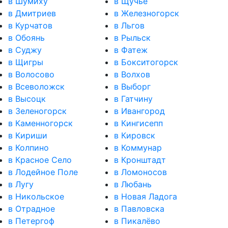
в Шумиху
в Щучье
в Дмитриев
в Железногорск
в Курчатов
в Льгов
в Обоянь
в Рыльск
в Суджу
в Фатеж
в Щигры
в Бокситогорск
в Волосово
в Волхов
в Всеволожск
в Выборг
в Высоцк
в Гатчину
в Зеленогорск
в Ивангород
в Каменногорск
в Кингисепп
в Кириши
в Кировск
в Колпино
в Коммунар
в Красное Село
в Кронштадт
в Лодейное Поле
в Ломоносов
в Лугу
в Любань
в Никольское
в Новая Ладога
в Отрадное
в Павловска
в Петергоф
в Пикалёво