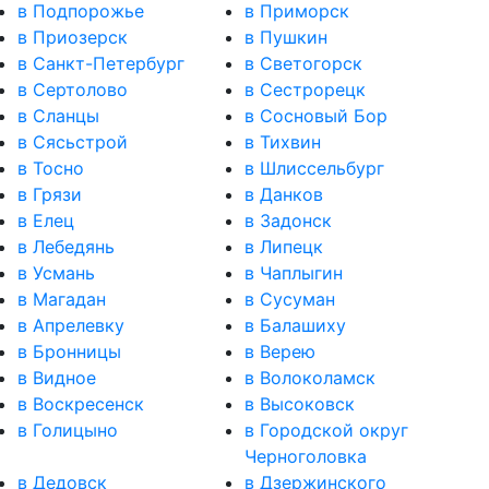
в Подпорожье
в Приморск
в Приозерск
в Пушкин
в Санкт-Петербург
в Светогорск
в Сертолово
в Сестрорецк
в Сланцы
в Сосновый Бор
в Сясьстрой
в Тихвин
в Тосно
в Шлиссельбург
в Грязи
в Данков
в Елец
в Задонск
в Лебедянь
в Липецк
в Усмань
в Чаплыгин
в Магадан
в Сусуман
в Апрелевку
в Балашиху
в Бронницы
в Верею
в Видное
в Волоколамск
в Воскресенск
в Высоковск
в Голицыно
в Городской округ
Черноголовка
в Дедовск
в Дзержинского