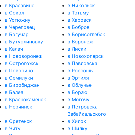
в Красавино
в Никольск
в Сокол
в Тотьму
в Устюжну
в Харовск
в Череповец
в Бобров
в Богучар
в Борисоглебск
в Бутурлиновку
в Воронеж
в Калач
в Лиски
в Нововоронеж
в Новохоперск
в Острогожск
в Павловска
в Поворино
в Россошь
в Семилуки
в Эртиля
в Биробиджан
в Облучье
в Балея
в Борзю
в Краснокаменск
в Могочу
в Нерчинск
в Петровска-
Забайкальского
в Сретенск
в Хилок
в Читу
в Шилку