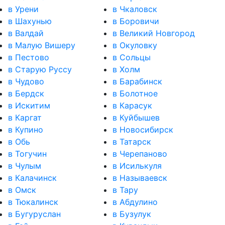
в Урени
в Чкаловск
в Шахунью
в Боровичи
в Валдай
в Великий Новгород
в Малую Вишеру
в Окуловку
в Пестово
в Сольцы
в Старую Руссу
в Холм
в Чудово
в Барабинск
в Бердск
в Болотное
в Искитим
в Карасук
в Каргат
в Куйбышев
в Купино
в Новосибирск
в Обь
в Татарск
в Тогучин
в Черепаново
в Чулым
в Исилькуля
в Калачинск
в Называевск
в Омск
в Тару
в Тюкалинск
в Абдулино
в Бугуруслан
в Бузулук