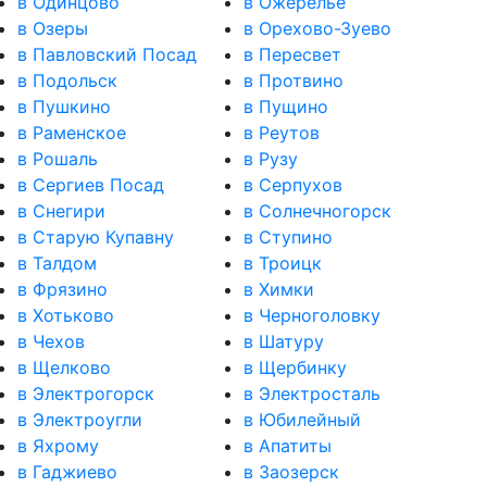
в Одинцово
в Ожерелье
в Озеры
в Орехово-Зуево
в Павловский Посад
в Пересвет
в Подольск
в Протвино
в Пушкино
в Пущино
в Раменское
в Реутов
в Рошаль
в Рузу
в Сергиев Посад
в Серпухов
в Снегири
в Солнечногорск
в Старую Купавну
в Ступино
в Талдом
в Троицк
в Фрязино
в Химки
в Хотьково
в Черноголовку
в Чехов
в Шатуру
в Щелково
в Щербинку
в Электрогорск
в Электросталь
в Электроугли
в Юбилейный
в Яхрому
в Апатиты
в Гаджиево
в Заозерск