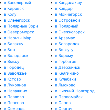
в Заполярный
в Кандалакшу
в Кировск
в Ковдор
в Колу
в Мончегорск
в Оленегорск
в Островной
в Полярные Зори
в Полярный
в Североморск
в Снежногорск
в Нарьян-Мар
в Арзамас
в Балахну
в Богородск
в Бор
в Ветлугу
в Володарск
в Ворсму
в Выксу
в Горбатов
в Городец
в Дзержинск
в Заволжье
в Княгинино
в Кстово
в Кулебаки
в Лукоянов
в Лысково
в Навашино
в Нижний Новгород
в Павлово
в Первомайск
в Перевоз
в Саров
в Семенов
в Сергач