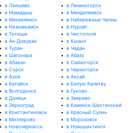
в Лаишево
в Лениногорск
в Мамадыш
в Менделеевск
в Мензелинск
в Набережные Челны
в Нижнекамск
в Нурлат
в Тетюши
в Чистополя
в Ак-Довурак
в Кызыл
в Туран
в Чадан
в Шагонара
в Абазу
в Абакан
в Саяногорск
в Сорск
в Черногорск
в Азов
в Аксай
в Батайск
в Белую Калитву
в Волгодонск
в Гуково
в Донецк
в Зверево
в Зерноград
в Каменск-Шахтинский
в Константиновск
в Красный Сулин
в Миллерово
в Морозовск
в Новочеркасск
в Новошахтинск