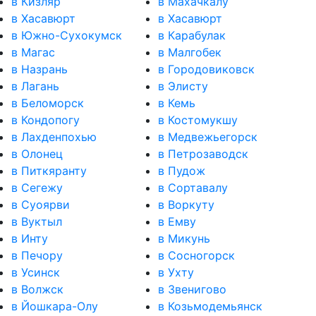
в Кизляр
в Махачкалу
в Хасавюрт
в Хасавюрт
в Южно-Сухокумск
в Карабулак
в Магас
в Малгобек
в Назрань
в Городовиковск
в Лагань
в Элисту
в Беломорск
в Кемь
в Кондопогу
в Костомукшу
в Лахденпохью
в Медвежьегорск
в Олонец
в Петрозаводск
в Питкяранту
в Пудож
в Сегежу
в Сортавалу
в Суоярви
в Воркуту
в Вуктыл
в Емву
в Инту
в Микунь
в Печору
в Сосногорск
в Усинск
в Ухту
в Волжск
в Звенигово
в Йошкара-Олу
в Козьмодемьянск