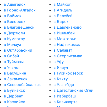
в Адыгейск
в Майкоп
в Горно-Алтайск
в Агидель
в Баймак
в Белебей
в Белорецк
в Бирск
в Благовещенск
в Давлеканово
в Дюртюли
в Ишимбай
в Кумертау
в Межгорье
в Мелеуз
в Нефтекамск
в Октябрьский
в Салават
в Сибай
в Стерлитамак
в Туймазы
в Уфу
в Учалы
в Янаул
в Бабушкин
в Гусиноозерск
в Закаменск
в Кяхту
в Северобайкальск
в Улан-Удэ
в Буйнакск
в Дагестанские Огни
в Дербент
в Избербаш
в Каспийск
в Кизилюрта