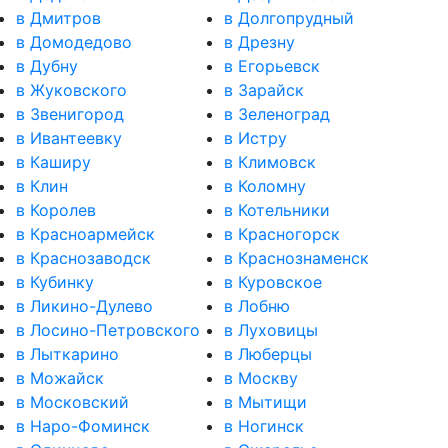
в Дмитров
в Долгопрудный
в Домодедово
в Дрезну
в Дубну
в Егорьевск
в Жуковского
в Зарайск
в Звенигород
в Зеленоград
в Ивантеевку
в Истру
в Каширу
в Климовск
в Клин
в Коломну
в Королев
в Котельники
в Красноармейск
в Красногорск
в Краснозаводск
в Краснознаменск
в Кубинку
в Куровское
в Ликино-Дулево
в Лобню
в Лосино-Петровского
в Луховицы
в Лыткарино
в Люберцы
в Можайск
в Москву
в Московский
в Мытищи
в Наро-Фоминск
в Ногинск