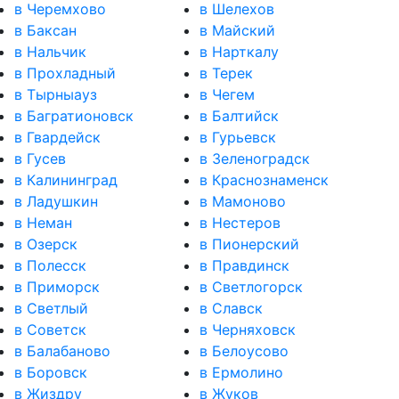
в Черемхово
в Шелехов
в Баксан
в Майский
в Нальчик
в Нарткалу
в Прохладный
в Терек
в Тырныауз
в Чегем
в Багратионовск
в Балтийск
в Гвардейск
в Гурьевск
в Гусев
в Зеленоградск
в Калининград
в Краснознаменск
в Ладушкин
в Мамоново
в Неман
в Нестеров
в Озерск
в Пионерский
в Полесск
в Правдинск
в Приморск
в Светлогорск
в Светлый
в Славск
в Советск
в Черняховск
в Балабаново
в Белоусово
в Боровск
в Ермолино
в Жиздру
в Жуков