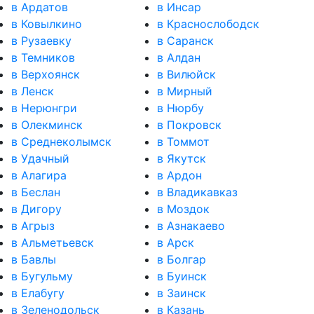
в Ардатов
в Инсар
в Ковылкино
в Краснослободск
в Рузаевку
в Саранск
в Темников
в Алдан
в Верхоянск
в Вилюйск
в Ленск
в Мирный
в Нерюнгри
в Нюрбу
в Олекминск
в Покровск
в Среднеколымск
в Томмот
в Удачный
в Якутск
в Алагира
в Ардон
в Беслан
в Владикавказ
в Дигору
в Моздок
в Агрыз
в Азнакаево
в Альметьевск
в Арск
в Бавлы
в Болгар
в Бугульму
в Буинск
в Елабугу
в Заинск
в Зеленодольск
в Казань