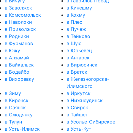
в Вичугу
в Гаврилов Посад
в Заволжск
в Кинешму
в Комсомольск
в Кохму
в Наволоки
в Плес
в Приволжск
в Пучеж
в Родники
в Тейково
в Фурманов
в Шую
в Южу
в Юрьевец
в Алзамай
в Ангарск
в Байкальск
в Бирюсинск
в Бодайбо
в Братск
в Вихоревку
в Железногорска-
Илимского
в Зиму
в Иркутск
в Киренск
в Нижнеудинск
в Саянск
в Свирск
в Слюдянку
в Тайшет
в Тулун
в Усолье-Сибирское
в Усть-Илимск
в Усть-Кут