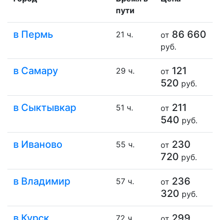
пути
в Пермь
86 660
21 ч.
от
руб.
в Самару
121
29 ч.
от
520
руб.
в Сыктывкар
211
51 ч.
от
540
руб.
в Иваново
230
55 ч.
от
720
руб.
в Владимир
236
57 ч.
от
320
руб.
в Курск
299
72 ч.
от