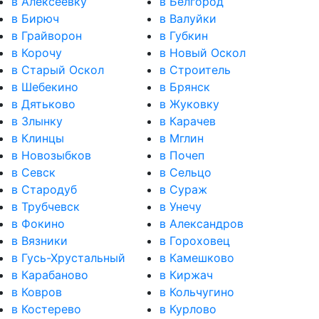
в Алексеевку
в Белгород
в Бирюч
в Валуйки
в Грайворон
в Губкин
в Корочу
в Новый Оскол
в Старый Оскол
в Строитель
в Шебекино
в Брянск
в Дятьково
в Жуковку
в Злынку
в Карачев
в Клинцы
в Мглин
в Новозыбков
в Почеп
в Севск
в Сельцо
в Стародуб
в Сураж
в Трубчевск
в Унечу
в Фокино
в Александров
в Вязники
в Гороховец
в Гусь-Хрустальный
в Камешково
в Карабаново
в Киржач
в Ковров
в Кольчугино
в Костерево
в Курлово