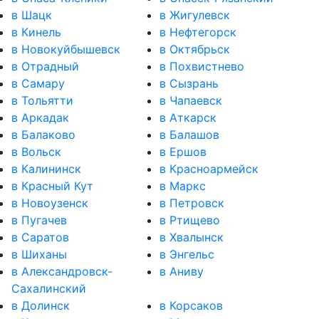
в Шацк
в Жигулевск
в Кинель
в Нефтегорск
в Новокуйбышевск
в Октябрьск
в Отрадный
в Похвистнево
в Самару
в Сызрань
в Тольятти
в Чапаевск
в Аркадак
в Аткарск
в Балаково
в Балашов
в Вольск
в Ершов
в Калининск
в Красноармейск
в Красный Кут
в Маркс
в Новоузенск
в Петровск
в Пугачев
в Ртищево
в Саратов
в Хвалынск
в Шиханы
в Энгельс
в Александровск-
в Аниву
Сахалинский
в Долинск
в Корсаков