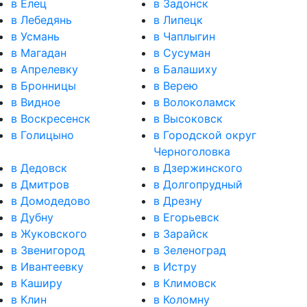
в Елец
в Задонск
в Лебедянь
в Липецк
в Усмань
в Чаплыгин
в Магадан
в Сусуман
в Апрелевку
в Балашиху
в Бронницы
в Верею
в Видное
в Волоколамск
в Воскресенск
в Высоковск
в Голицыно
в Городской округ
Черноголовка
в Дедовск
в Дзержинского
в Дмитров
в Долгопрудный
в Домодедово
в Дрезну
в Дубну
в Егорьевск
в Жуковского
в Зарайск
в Звенигород
в Зеленоград
в Ивантеевку
в Истру
в Каширу
в Климовск
в Клин
в Коломну