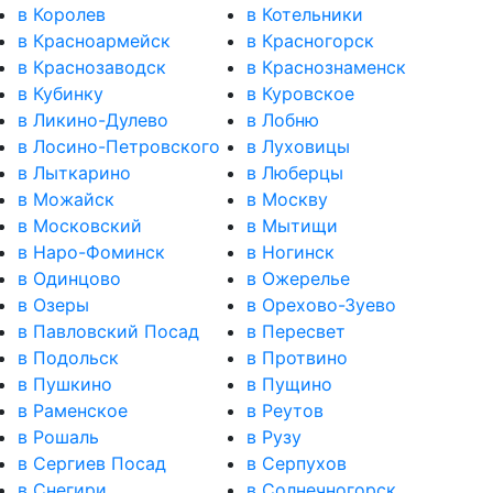
в Королев
в Котельники
в Красноармейск
в Красногорск
в Краснозаводск
в Краснознаменск
в Кубинку
в Куровское
в Ликино-Дулево
в Лобню
в Лосино-Петровского
в Луховицы
в Лыткарино
в Люберцы
в Можайск
в Москву
в Московский
в Мытищи
в Наро-Фоминск
в Ногинск
в Одинцово
в Ожерелье
в Озеры
в Орехово-Зуево
в Павловский Посад
в Пересвет
в Подольск
в Протвино
в Пушкино
в Пущино
в Раменское
в Реутов
в Рошаль
в Рузу
в Сергиев Посад
в Серпухов
в Снегири
в Солнечногорск