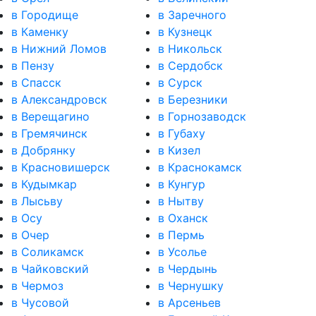
в Городище
в Заречного
в Каменку
в Кузнецк
в Нижний Ломов
в Никольск
в Пензу
в Сердобск
в Спасск
в Сурск
в Александровск
в Березники
в Верещагино
в Горнозаводск
в Гремячинск
в Губаху
в Добрянку
в Кизел
в Красновишерск
в Краснокамск
в Кудымкар
в Кунгур
в Лысьву
в Нытву
в Осу
в Оханск
в Очер
в Пермь
в Соликамск
в Усолье
в Чайковский
в Чердынь
в Чермоз
в Чернушку
в Чусовой
в Арсеньев