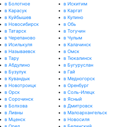
в Болотное
в Искитим
в Карасук
в Каргат
в Куйбышев
в Купино
в Новосибирск
в Обь
в Татарск
в Тогучин
в Черепаново
в Чулым
в Исилькуля
в Калачинск
в Называевск
в Омск
в Тару
в Тюкалинск
в Абдулино
в Бугуруслан
в Бузулук
в Гай
в Кувандык
в Медногорск
в Новотроицк
в Оренбург
в Орск
в Соль-Илецк
в Сорочинск
в Ясный
в Болхова
в Дмитровск
в Ливны
в Малоархангельск
в Мценск
в Новосиля
в Орел
в Белинский