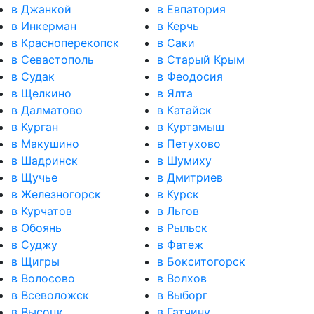
в Джанкой
в Евпатория
в Инкерман
в Керчь
в Красноперекопск
в Саки
в Севастополь
в Старый Крым
в Судак
в Феодосия
в Щелкино
в Ялта
в Далматово
в Катайск
в Курган
в Куртамыш
в Макушино
в Петухово
в Шадринск
в Шумиху
в Щучье
в Дмитриев
в Железногорск
в Курск
в Курчатов
в Льгов
в Обоянь
в Рыльск
в Суджу
в Фатеж
в Щигры
в Бокситогорск
в Волосово
в Волхов
в Всеволожск
в Выборг
в Высоцк
в Гатчину