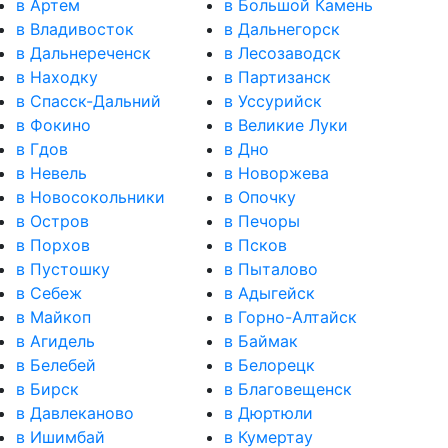
в Артем
в Большой Камень
в Владивосток
в Дальнегорск
в Дальнереченск
в Лесозаводск
в Находку
в Партизанск
в Спасск-Дальний
в Уссурийск
в Фокино
в Великие Луки
в Гдов
в Дно
в Невель
в Новоржева
в Новосокольники
в Опочку
в Остров
в Печоры
в Порхов
в Псков
в Пустошку
в Пыталово
в Себеж
в Адыгейск
в Майкоп
в Горно-Алтайск
в Агидель
в Баймак
в Белебей
в Белорецк
в Бирск
в Благовещенск
в Давлеканово
в Дюртюли
в Ишимбай
в Кумертау