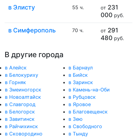
в Элисту
231
55 ч.
от
000
руб.
в Симферополь
291
70 ч.
от
480
руб.
В другие города
в Алейск
в Барнаул
в Белокуриху
в Бийск
в Горняк
в Заринск
в Змеиногорск
в Камень-на-Оби
в Новоалтайск
в Рубцовск
в Славгород
в Яровое
в Белогорск
в Благовещенск
в Завитинск
в Зею
в Райчихинск
в Свободного
в Сковородино
в Тынду