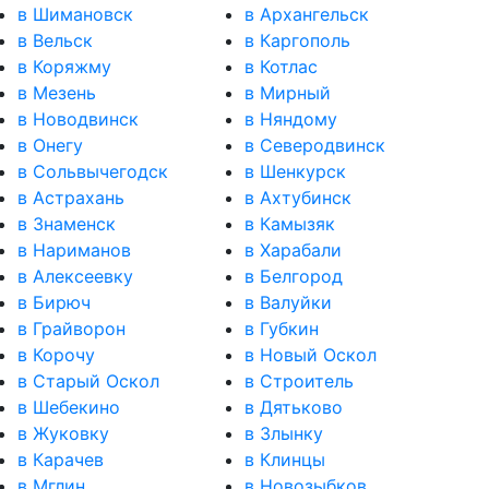
в Шимановск
в Архангельск
в Вельск
в Каргополь
в Коряжму
в Котлас
в Мезень
в Мирный
в Новодвинск
в Няндому
в Онегу
в Северодвинск
в Сольвычегодск
в Шенкурск
в Астрахань
в Ахтубинск
в Знаменск
в Камызяк
в Нариманов
в Харабали
в Алексеевку
в Белгород
в Бирюч
в Валуйки
в Грайворон
в Губкин
в Корочу
в Новый Оскол
в Старый Оскол
в Строитель
в Шебекино
в Дятьково
в Жуковку
в Злынку
в Карачев
в Клинцы
в Мглин
в Новозыбков