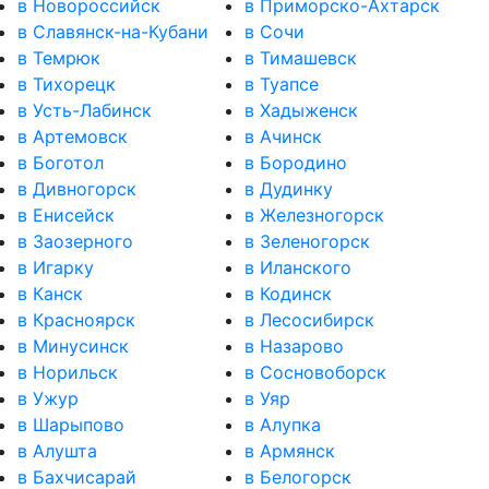
в Новороссийск
в Приморско-Ахтарск
в Славянск-на-Кубани
в Сочи
в Темрюк
в Тимашевск
в Тихорецк
в Туапсе
в Усть-Лабинск
в Хадыженск
в Артемовск
в Ачинск
в Боготол
в Бородино
в Дивногорск
в Дудинку
в Енисейск
в Железногорск
в Заозерного
в Зеленогорск
в Игарку
в Иланского
в Канск
в Кодинск
в Красноярск
в Лесосибирск
в Минусинск
в Назарово
в Норильск
в Сосновоборск
в Ужур
в Уяр
в Шарыпово
в Алупка
в Алушта
в Армянск
в Бахчисарай
в Белогорск