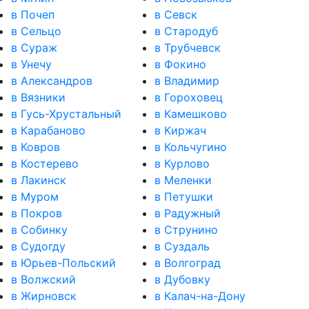
в Почеп
в Севск
в Сельцо
в Стародуб
в Сураж
в Трубчевск
в Унечу
в Фокино
в Александров
в Владимир
в Вязники
в Гороховец
в Гусь-Хрустальный
в Камешково
в Карабаново
в Киржач
в Ковров
в Кольчугино
в Костерево
в Курлово
в Лакинск
в Меленки
в Муром
в Петушки
в Покров
в Радужный
в Собинку
в Струнино
в Судогду
в Суздаль
в Юрьев-Польский
в Волгоград
в Волжский
в Дубовку
в Жирновск
в Калач-на-Дону