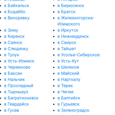
в Байкальск
в Бирюсинск
в Бодайбо
в Братск
в Вихоревку
в Железногорска-
Илимского
в Зиму
в Иркутск
в Киренск
в Нижнеудинск
в Саянск
в Свирск
в Слюдянку
в Тайшет
в Тулун
в Усолье-Сибирское
в Усть-Илимск
в Усть-Кут
в Черемхово
в Шелехов
в Баксан
в Майский
в Нальчик
в Нарткалу
в Прохладный
в Терек
в Тырныауз
в Чегем
в Багратионовск
в Балтийск
в Гвардейск
в Гурьевск
в Гусев
в Зеленоградск