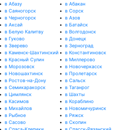
в Абазу
в Абакан
в Саяногорск
в Сорск
в Черногорск
в Азов
в Аксай
в Батайск
в Белую Калитву
в Волгодонск
в Гуково
в Донецк
в Зверево
в Зерноград
в Каменск-Шахтинский
в Константиновск
в Красный Сулин
в Миллерово
в Морозовск
в Новочеркасск
в Новошахтинск
в Пролетарск
в Ростов-на-Дону
в Сальск
в Семикаракорск
в Таганрог
в Цимлянск
в Шахты
в Касимов
в Кораблино
в Михайлов
в Новомичуринск
в Рыбное
в Ряжск
в Сасово
в Скопин
в Спаса-Клепики
в Спасск-Рязанский