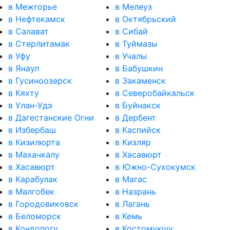
в Межгорье
в Мелеуз
в Нефтекамск
в Октябрьский
в Салават
в Сибай
в Стерлитамак
в Туймазы
в Уфу
в Учалы
в Янаул
в Бабушкин
в Гусиноозерск
в Закаменск
в Кяхту
в Северобайкальск
в Улан-Удэ
в Буйнакск
в Дагестанские Огни
в Дербент
в Избербаш
в Каспийск
в Кизилюрта
в Кизляр
в Махачкалу
в Хасавюрт
в Хасавюрт
в Южно-Сухокумск
в Карабулак
в Магас
в Малгобек
в Назрань
в Городовиковск
в Лагань
в Беломорск
в Кемь
в Кондопогу
в Костомукшу