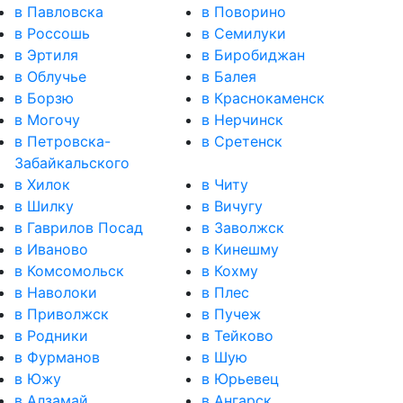
в Павловска
в Поворино
в Россошь
в Семилуки
в Эртиля
в Биробиджан
в Облучье
в Балея
в Борзю
в Краснокаменск
в Могочу
в Нерчинск
в Петровска-
в Сретенск
Забайкальского
в Хилок
в Читу
в Шилку
в Вичугу
в Гаврилов Посад
в Заволжск
в Иваново
в Кинешму
в Комсомольск
в Кохму
в Наволоки
в Плес
в Приволжск
в Пучеж
в Родники
в Тейково
в Фурманов
в Шую
в Южу
в Юрьевец
в Алзамай
в Ангарск