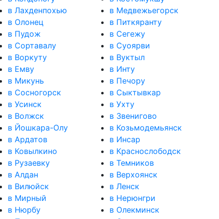
в Лахденпохью
в Медвежьегорск
в Олонец
в Питкяранту
в Пудож
в Сегежу
в Сортавалу
в Суоярви
в Воркуту
в Вуктыл
в Емву
в Инту
в Микунь
в Печору
в Сосногорск
в Сыктывкар
в Усинск
в Ухту
в Волжск
в Звенигово
в Йошкара-Олу
в Козьмодемьянск
в Ардатов
в Инсар
в Ковылкино
в Краснослободск
в Рузаевку
в Темников
в Алдан
в Верхоянск
в Вилюйск
в Ленск
в Мирный
в Нерюнгри
в Нюрбу
в Олекминск