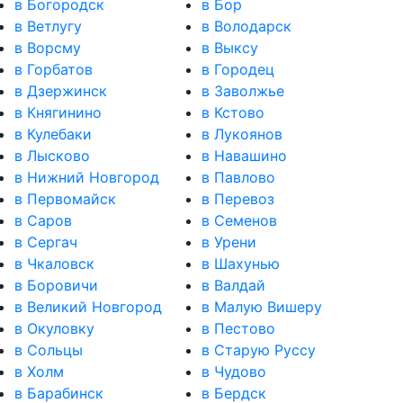
в Богородск
в Бор
в Ветлугу
в Володарск
в Ворсму
в Выксу
в Горбатов
в Городец
в Дзержинск
в Заволжье
в Княгинино
в Кстово
в Кулебаки
в Лукоянов
в Лысково
в Навашино
в Нижний Новгород
в Павлово
в Первомайск
в Перевоз
в Саров
в Семенов
в Сергач
в Урени
в Чкаловск
в Шахунью
в Боровичи
в Валдай
в Великий Новгород
в Малую Вишеру
в Окуловку
в Пестово
в Сольцы
в Старую Руссу
в Холм
в Чудово
в Барабинск
в Бердск