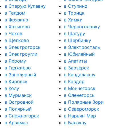
в Старую Купавну
в Ступино
в Талдом
в Троицк
в Фрязино
в Химки
в Хотьково
в Черноголовку
в Чехов
в Шатуру
в Щелково
в Щербинку
в Электрогорск
в Электросталь
в Электроугли
в Юбилейный
в Яхрому
в Апатиты
в Гаджиево
в Заозерск
в Заполярный
в Кандалакшу
в Кировск
в Ковдор
в Колу
в Мончегорск
в Мурманск
в Оленегорск
в Островной
в Полярные Зори
в Полярный
в Североморск
в Снежногорск
в Нарьян-Мар
в Арзамас
в Балахну