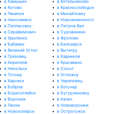
в Камышин
в Котельниково
в Котово
в Краснослободск
в Ленинск
в Михайловку
в Николаевск
в Новоаннинского
в Палласовку
в Петров Вал
в Серафимович
в Суровикино
в Урюпинск
в Фролово
в Бабаево
в Белозерск
в Великий Устюг
в Вытегру
в Грязовец
в Кадников
в Кириллов
в Красавино
в Никольск
в Сокол
в Тотьму
в Устюжну
в Харовск
в Череповец
в Бобров
в Богучар
в Борисоглебск
в Бутурлиновку
в Воронеж
в Калач
в Лиски
в Нововоронеж
в Новохоперск
в Острогожск