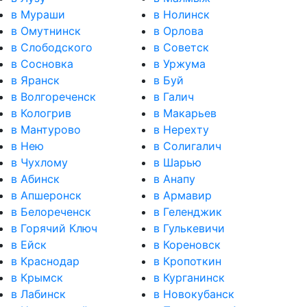
в Мураши
в Нолинск
в Омутнинск
в Орлова
в Слободского
в Советск
в Сосновка
в Уржума
в Яранск
в Буй
в Волгореченск
в Галич
в Кологрив
в Макарьев
в Мантурово
в Нерехту
в Нею
в Солигалич
в Чухлому
в Шарью
в Абинск
в Анапу
в Апшеронск
в Армавир
в Белореченск
в Геленджик
в Горячий Ключ
в Гулькевичи
в Ейск
в Кореновск
в Краснодар
в Кропоткин
в Крымск
в Курганинск
в Лабинск
в Новокубанск