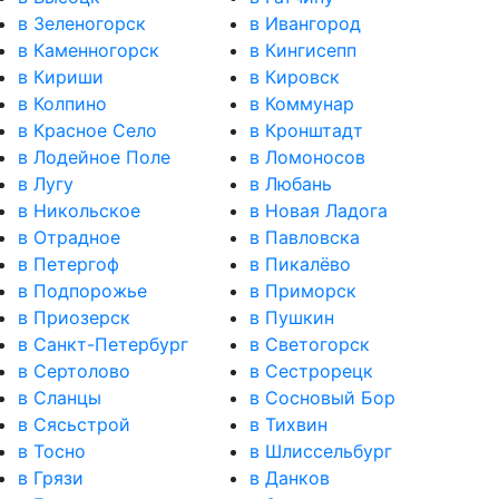
в Зеленогорск
в Ивангород
в Каменногорск
в Кингисепп
в Кириши
в Кировск
в Колпино
в Коммунар
в Красное Село
в Кронштадт
в Лодейное Поле
в Ломоносов
в Лугу
в Любань
в Никольское
в Новая Ладога
в Отрадное
в Павловска
в Петергоф
в Пикалёво
в Подпорожье
в Приморск
в Приозерск
в Пушкин
в Санкт-Петербург
в Светогорск
в Сертолово
в Сестрорецк
в Сланцы
в Сосновый Бор
в Сясьстрой
в Тихвин
в Тосно
в Шлиссельбург
в Грязи
в Данков