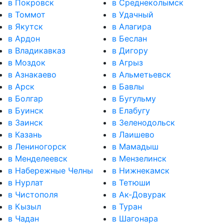
в Покровск
в Среднеколымск
в Томмот
в Удачный
в Якутск
в Алагира
в Ардон
в Беслан
в Владикавказ
в Дигору
в Моздок
в Агрыз
в Азнакаево
в Альметьевск
в Арск
в Бавлы
в Болгар
в Бугульму
в Буинск
в Елабугу
в Заинск
в Зеленодольск
в Казань
в Лаишево
в Лениногорск
в Мамадыш
в Менделеевск
в Мензелинск
в Набережные Челны
в Нижнекамск
в Нурлат
в Тетюши
в Чистополя
в Ак-Довурак
в Кызыл
в Туран
в Чадан
в Шагонара