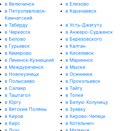
в Вилючинск
в Елизово
в Петропавловск-
в Карачаевск
Камчатский
в Теберду
в Усть-Джегуту
в Черкесск
в Анжеро-Судженск
в Белово
в Березовского
в Гурьевск
в Калтан
в Кемерово
в Киселевск
в Ленинск-Кузнецкий
в Мариинск
в Междуреченск
в Мыски
в Новокузнецк
в Осинники
в Полысаево
в Прокопьевск
в Салаир
в Тайгу
в Таштагол
в Топки
в Юргу
в Белую Холуницу
в Вятские Поляны
в Зуевку
в Киров
в Кирово-Чепецк
в Кирс
в Котельнич
в Лузу
в Малмыж