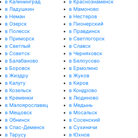
в Калининград
в Краснознаменск
в Ладушкин
в Мамоново
в Неман
в Нестеров
в Озерск
в Пионерский
в Полесск
в Правдинск
в Приморск
в Светлогорск
в Светлый
в Славск
в Советск
в Черняховск
в Балабаново
в Белоусово
в Боровск
в Ермолино
в Жиздру
в Жуков
в Калугу
в Киров
в Козельск
в Кондрово
в Кременки
в Людиново
в Малоярославец
в Медынь
в Мещовск
в Мосальск
в Обнинск
в Сосенский
в Спас-Деменск
в Сухиничи
в Тарусу
в Юхнов