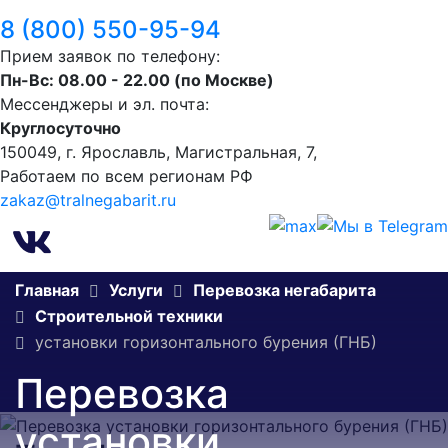
8 (800) 550-95-94
Прием заявок по телефону:
Пн-Вс: 08.00 - 22.00 (по Москве)
Мессенджеры и эл. почта:
Круглосуточно
150049, г. Ярославль, ​Магистральная, 7,
Работаем по всем регионам РФ
zakaz@tralnegabarit.ru
Главная
Услуги
Перевозка негабарита
Строительной техники
установки горизонтального бурения (ГНБ)
Перевозка
установки