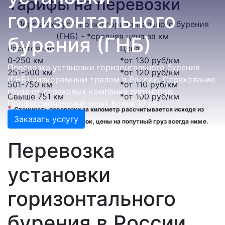
Тарифы на перевозки
горизонтального
Перевозка установки горизонтального бурения
(ГНБ) - *средняя цена за км
бурения (ГНБ)
Расстояние
Цена
0-250 км
*от 130 руб/км
Перевозка установки горизонтального бурения
251-500 км
*от 120 руб/км
(ГНБ) низкорамным тралом в России. Страхование
501-750 км
*от 110 руб/км
груза от страховых компаний партнеров.
Свыше 751 км
*от 100 руб/км
Профессиональный опыт более 10 лет.
*
Стоимость перевозки за километр рассчитывается иcходя из
Заказать услугу
средней цены 10 перевозок, цены на попутный груз всегда ниже.
Перевозка
установки
горизонтального
бурения в России