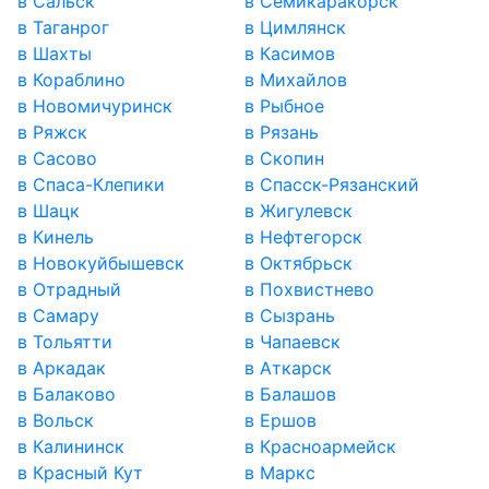
в Сальск
в Семикаракорск
в Таганрог
в Цимлянск
в Шахты
в Касимов
в Кораблино
в Михайлов
в Новомичуринск
в Рыбное
в Ряжск
в Рязань
в Сасово
в Скопин
в Спаса-Клепики
в Спасск-Рязанский
в Шацк
в Жигулевск
в Кинель
в Нефтегорск
в Новокуйбышевск
в Октябрьск
в Отрадный
в Похвистнево
в Самару
в Сызрань
в Тольятти
в Чапаевск
в Аркадак
в Аткарск
в Балаково
в Балашов
в Вольск
в Ершов
в Калининск
в Красноармейск
в Красный Кут
в Маркс