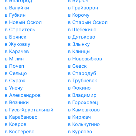
в Белгород
в Бирюч
в Валуйки
в Грайворон
в Губкин
в Корочу
в Новый Оскол
в Старый Оскол
в Строитель
в Шебекино
в Брянск
в Дятьково
в Жуковку
в Злынку
в Карачев
в Клинцы
в Мглин
в Новозыбков
в Почеп
в Севск
в Сельцо
в Стародуб
в Сураж
в Трубчевск
в Унечу
в Фокино
в Александров
в Владимир
в Вязники
в Гороховец
в Гусь-Хрустальный
в Камешково
в Карабаново
в Киржач
в Ковров
в Кольчугино
в Костерево
в Курлово