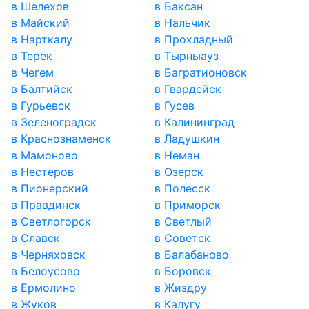
в Шелехов
в Баксан
в Майский
в Нальчик
в Нарткалу
в Прохладный
в Терек
в Тырныауз
в Чегем
в Багратионовск
в Балтийск
в Гвардейск
в Гурьевск
в Гусев
в Зеленоградск
в Калининград
в Краснознаменск
в Ладушкин
в Мамоново
в Неман
в Нестеров
в Озерск
в Пионерский
в Полесск
в Правдинск
в Приморск
в Светлогорск
в Светлый
в Славск
в Советск
в Черняховск
в Балабаново
в Белоусово
в Боровск
в Ермолино
в Жиздру
в Жуков
в Калугу