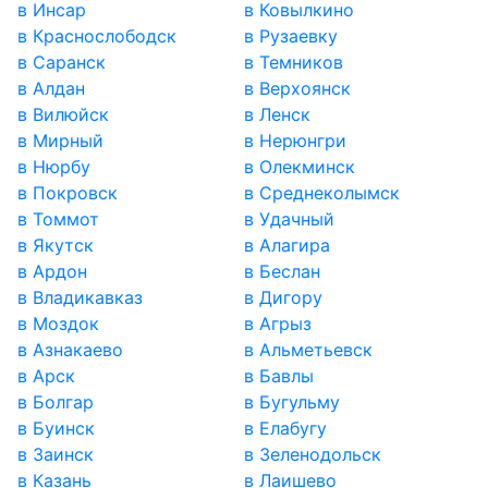
в Инсар
в Ковылкино
в Краснослободск
в Рузаевку
в Саранск
в Темников
в Алдан
в Верхоянск
в Вилюйск
в Ленск
в Мирный
в Нерюнгри
в Нюрбу
в Олекминск
в Покровск
в Среднеколымск
в Томмот
в Удачный
в Якутск
в Алагира
в Ардон
в Беслан
в Владикавказ
в Дигору
в Моздок
в Агрыз
в Азнакаево
в Альметьевск
в Арск
в Бавлы
в Болгар
в Бугульму
в Буинск
в Елабугу
в Заинск
в Зеленодольск
в Казань
в Лаишево