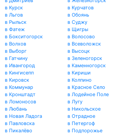
в Дмитриев
в Железногорск
в Курск
в Курчатов
в Льгов
в Обоянь
в Рыльск
в Суджу
в Фатеж
в Щигры
в Бокситогорск
в Волосово
в Волхов
в Всеволожск
в Выборг
в Высоцк
в Гатчину
в Зеленогорск
в Ивангород
в Каменногорск
в Кингисепп
в Кириши
в Кировск
в Колпино
в Коммунар
в Красное Село
в Кронштадт
в Лодейное Поле
в Ломоносов
в Лугу
в Любань
в Никольское
в Новая Ладога
в Отрадное
в Павловска
в Петергоф
в Пикалёво
в Подпорожье