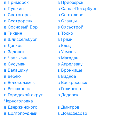
в Приморск
в Приозерск
в Пушкин
в Санкт-Петербург
в Светогорск
в Сертолово
в Сестрорецк
в Сланцы
в Сосновый Бор
в Сясьстрой
в Тихвин
в Тосно
в Шлиссельбург
в Грязи
в Данков
в Елец
в Задонск
в Усмань
в Чаплыгин
в Магадан
в Сусуман
в Апрелевку
в Балашиху
в Бронницы
в Верею
в Видное
в Волоколамск
в Воскресенск
в Высоковск
в Голицыно
в Городской округ
в Дедовск
Черноголовка
в Дзержинского
в Дмитров
в Долгопрудный
в Домодедово