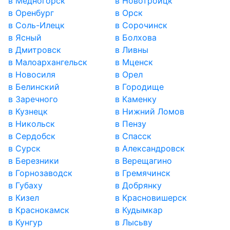
в Медногорск
в Новотроицк
в Оренбург
в Орск
в Соль-Илецк
в Сорочинск
в Ясный
в Болхова
в Дмитровск
в Ливны
в Малоархангельск
в Мценск
в Новосиля
в Орел
в Белинский
в Городище
в Заречного
в Каменку
в Кузнецк
в Нижний Ломов
в Никольск
в Пензу
в Сердобск
в Спасск
в Сурск
в Александровск
в Березники
в Верещагино
в Горнозаводск
в Гремячинск
в Губаху
в Добрянку
в Кизел
в Красновишерск
в Краснокамск
в Кудымкар
в Кунгур
в Лысьву