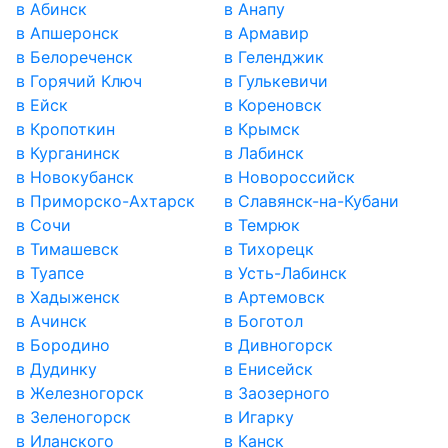
в Абинск
в Анапу
в Апшеронск
в Армавир
в Белореченск
в Геленджик
в Горячий Ключ
в Гулькевичи
в Ейск
в Кореновск
в Кропоткин
в Крымск
в Курганинск
в Лабинск
в Новокубанск
в Новороссийск
в Приморско-Ахтарск
в Славянск-на-Кубани
в Сочи
в Темрюк
в Тимашевск
в Тихорецк
в Туапсе
в Усть-Лабинск
в Хадыженск
в Артемовск
в Ачинск
в Боготол
в Бородино
в Дивногорск
в Дудинку
в Енисейск
в Железногорск
в Заозерного
в Зеленогорск
в Игарку
в Иланского
в Канск