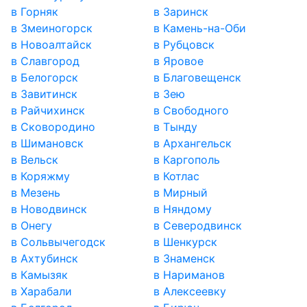
в Горняк
в Заринск
в Змеиногорск
в Камень-на-Оби
в Новоалтайск
в Рубцовск
в Славгород
в Яровое
в Белогорск
в Благовещенск
в Завитинск
в Зею
в Райчихинск
в Свободного
в Сковородино
в Тынду
в Шимановск
в Архангельск
в Вельск
в Каргополь
в Коряжму
в Котлас
в Мезень
в Мирный
в Новодвинск
в Няндому
в Онегу
в Северодвинск
в Сольвычегодск
в Шенкурск
в Ахтубинск
в Знаменск
в Камызяк
в Нариманов
в Харабали
в Алексеевку