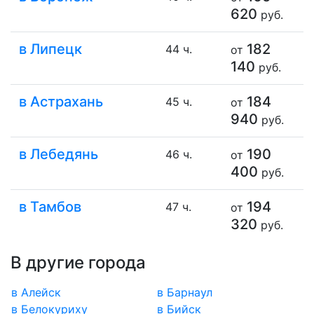
620
руб.
в Липецк
182
44 ч.
от
140
руб.
в Астрахань
184
45 ч.
от
940
руб.
в Лебедянь
190
46 ч.
от
400
руб.
в Тамбов
194
47 ч.
от
320
руб.
В другие города
в Алейск
в Барнаул
в Белокуриху
в Бийск