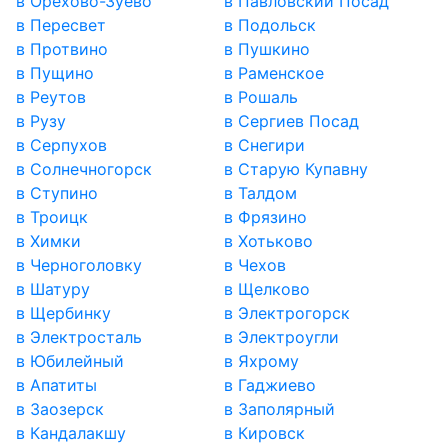
в Орехово-Зуево
в Павловский Посад
в Пересвет
в Подольск
в Протвино
в Пушкино
в Пущино
в Раменское
в Реутов
в Рошаль
в Рузу
в Сергиев Посад
в Серпухов
в Снегири
в Солнечногорск
в Старую Купавну
в Ступино
в Талдом
в Троицк
в Фрязино
в Химки
в Хотьково
в Черноголовку
в Чехов
в Шатуру
в Щелково
в Щербинку
в Электрогорск
в Электросталь
в Электроугли
в Юбилейный
в Яхрому
в Апатиты
в Гаджиево
в Заозерск
в Заполярный
в Кандалакшу
в Кировск