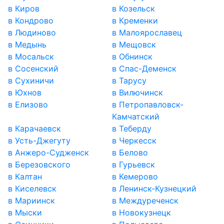
в Киров
в Козельск
в Кондрово
в Кременки
в Людиново
в Малоярославец
в Медынь
в Мещовск
в Мосальск
в Обнинск
в Сосенский
в Спас-Деменск
в Сухиничи
в Тарусу
в Юхнов
в Вилючинск
в Елизово
в Петропавловск-
Камчатский
в Карачаевск
в Теберду
в Усть-Джегуту
в Черкесск
в Анжеро-Судженск
в Белово
в Березовского
в Гурьевск
в Калтан
в Кемерово
в Киселевск
в Ленинск-Кузнецкий
в Мариинск
в Междуреченск
в Мыски
в Новокузнецк