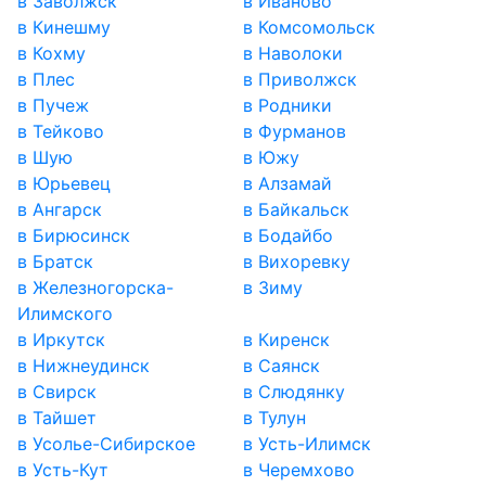
в Заволжск
в Иваново
в Кинешму
в Комсомольск
в Кохму
в Наволоки
в Плес
в Приволжск
в Пучеж
в Родники
в Тейково
в Фурманов
в Шую
в Южу
в Юрьевец
в Алзамай
в Ангарск
в Байкальск
в Бирюсинск
в Бодайбо
в Братск
в Вихоревку
в Железногорска-
в Зиму
Илимского
в Иркутск
в Киренск
в Нижнеудинск
в Саянск
в Свирск
в Слюдянку
в Тайшет
в Тулун
в Усолье-Сибирское
в Усть-Илимск
в Усть-Кут
в Черемхово