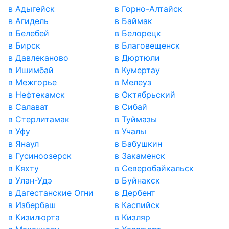
в Адыгейск
в Горно-Алтайск
в Агидель
в Баймак
в Белебей
в Белорецк
в Бирск
в Благовещенск
в Давлеканово
в Дюртюли
в Ишимбай
в Кумертау
в Межгорье
в Мелеуз
в Нефтекамск
в Октябрьский
в Салават
в Сибай
в Стерлитамак
в Туймазы
в Уфу
в Учалы
в Янаул
в Бабушкин
в Гусиноозерск
в Закаменск
в Кяхту
в Северобайкальск
в Улан-Удэ
в Буйнакск
в Дагестанские Огни
в Дербент
в Избербаш
в Каспийск
в Кизилюрта
в Кизляр