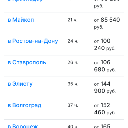
руб.
в Майкоп
85 540
21 ч.
от
руб.
в Ростов-на-Дону
100
24 ч.
от
240
руб.
в Ставрополь
106
26 ч.
от
680
руб.
в Элисту
144
35 ч.
от
900
руб.
в Волгоград
152
37 ч.
от
460
руб.
в Воронеж
165
40 ч.
от