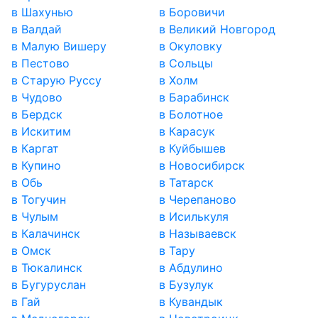
в Шахунью
в Боровичи
в Валдай
в Великий Новгород
в Малую Вишеру
в Окуловку
в Пестово
в Сольцы
в Старую Руссу
в Холм
в Чудово
в Барабинск
в Бердск
в Болотное
в Искитим
в Карасук
в Каргат
в Куйбышев
в Купино
в Новосибирск
в Обь
в Татарск
в Тогучин
в Черепаново
в Чулым
в Исилькуля
в Калачинск
в Называевск
в Омск
в Тару
в Тюкалинск
в Абдулино
в Бугуруслан
в Бузулук
в Гай
в Кувандык