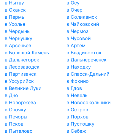
в Нытву
в Осу
в Оханск
в Очер
в Пермь
в Соликамск
в Усолье
в Чайковский
в Чердынь
в Чермоз
в Чернушку
в Чусовой
в Арсеньев
в Артем
в Большой Камень
в Владивосток
в Дальнегорск
в Дальнереченск
в Лесозаводск
в Находку
в Партизанск
в Спасск-Дальний
в Уссурийск
в Фокино
в Великие Луки
в Гдов
в Дно
в Невель
в Новоржева
в Новосокольники
в Опочку
в Остров
в Печоры
в Порхов
в Псков
в Пустошку
в Пыталово
в Себеж