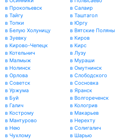
в Осинники
в Полысаево
в Прокопьевск
в Салаир
в Тайгу
в Таштагол
в Топки
в Юргу
в Белую Холуницу
в Вятские Поляны
в Зуевку
в Киров
в Кирово-Чепецк
в Кирс
в Котельнич
в Лузу
в Малмыж
в Мураши
в Нолинск
в Омутнинск
в Орлова
в Слободского
в Советск
в Сосновка
в Уржума
в Яранск
в Буй
в Волгореченск
в Галич
в Кологрив
в Кострому
в Макарьев
в Мантурово
в Нерехту
в Нею
в Солигалич
в Чухлому
в Шарью