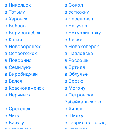
в Никольск
в Сокол
в Тотьму
в Устюжну
в Харовск
в Череповец
в Бобров
в Богучар
в Борисоглебск
в Бутурлиновку
в Калач
в Лиски
в Нововоронеж
в Новохоперск
в Острогожск
в Павловска
в Поворино
в Россошь
в Семилуки
в Эртиля
в Биробиджан
в Облучье
в Балея
в Борзю
в Краснокаменск
в Могочу
в Нерчинск
в Петровска-
Забайкальского
в Сретенск
в Хилок
в Читу
в Шилку
в Вичугу
в Гаврилов Посад