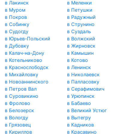
в Лакинск
в Меленки
в Муром
в Петушки
в Покров
в Радужный
в Собинку
в Струнино
в Судогду
в Суздаль
в Юрьев-Польский
в Волжский
в Дубовку
в Жирновск
в Калач-на-Дону
в Камышин
в Котельниково
в Котово
в Краснослободск
в Ленинск
в Михайловку
в Николаевск
в Новоаннинского
в Палласовку
в Петров Вал
в Серафимович
в Суровикино
в Урюпинск
в Фролово
в Бабаево
в Белозерск
в Великий Устюг
в Вологду
в Вытегру
в Грязовец
в Кадников
в Кириллов
в Красавино