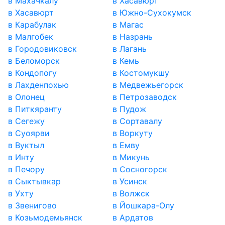
в Махачкалу
в Хасавюрт
в Хасавюрт
в Южно-Сухокумск
в Карабулак
в Магас
в Малгобек
в Назрань
в Городовиковск
в Лагань
в Беломорск
в Кемь
в Кондопогу
в Костомукшу
в Лахденпохью
в Медвежьегорск
в Олонец
в Петрозаводск
в Питкяранту
в Пудож
в Сегежу
в Сортавалу
в Суоярви
в Воркуту
в Вуктыл
в Емву
в Инту
в Микунь
в Печору
в Сосногорск
в Сыктывкар
в Усинск
в Ухту
в Волжск
в Звенигово
в Йошкара-Олу
в Козьмодемьянск
в Ардатов