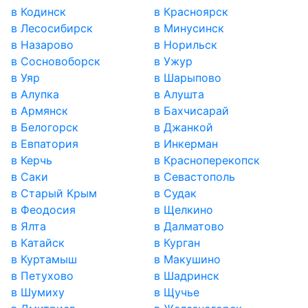
в Кодинск
в Красноярск
в Лесосибирск
в Минусинск
в Назарово
в Норильск
в Сосновоборск
в Ужур
в Уяр
в Шарыпово
в Алупка
в Алушта
в Армянск
в Бахчисарай
в Белогорск
в Джанкой
в Евпатория
в Инкерман
в Керчь
в Красноперекопск
в Саки
в Севастополь
в Старый Крым
в Судак
в Феодосия
в Щелкино
в Ялта
в Далматово
в Катайск
в Курган
в Куртамыш
в Макушино
в Петухово
в Шадринск
в Шумиху
в Щучье