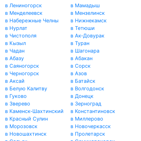
в Лениногорск
в Мамадыш
в Менделеевск
в Мензелинск
в Набережные Челны
в Нижнекамск
в Нурлат
в Тетюши
в Чистополя
в Ак-Довурак
в Кызыл
в Туран
в Чадан
в Шагонара
в Абазу
в Абакан
в Саяногорск
в Сорск
в Черногорск
в Азов
в Аксай
в Батайск
в Белую Калитву
в Волгодонск
в Гуково
в Донецк
в Зверево
в Зерноград
в Каменск-Шахтинский
в Константиновск
в Красный Сулин
в Миллерово
в Морозовск
в Новочеркасск
в Новошахтинск
в Пролетарск