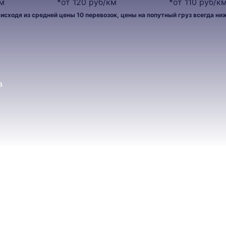
км
*от 120 руб/км
*от 110 руб/к
cходя из средней цены 10 перевозок, цены на попутный груз всегда ни
а