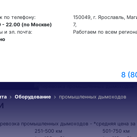
к по телефону:
150049, г. Ярославль, ​Ма
 - 22.00 (по Москве)
7,
и эл. почта:
Работаем по всем регион
но
8 (8
ита
Оборудование
промышленных дымоходов
и
ревозка промышленных дымоходов - *средняя цена за
251-500 км
501-750 км