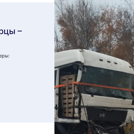
рцы –
еры: