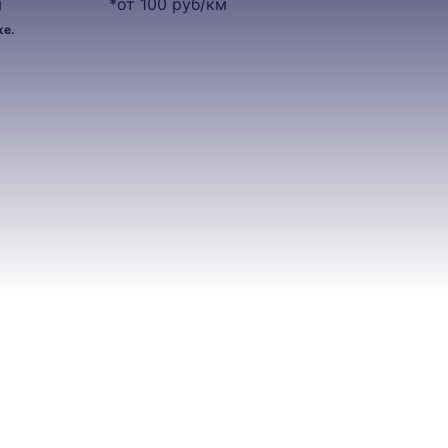
м
*от 100 руб/км
же.