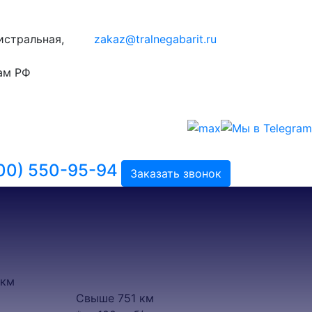
гистральная,
zakaz@tralnegabarit.ru
ам РФ
00) 550-95-94
Заказать звонок
 км
Свыше 751 км