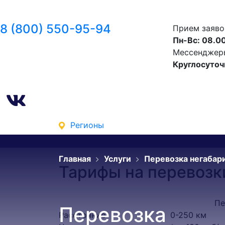
8 (800) 550-95-94
Прием заяво
Пн-Вс: 08.00
Мессенджеры 
Круглосуточ
Регионы
Главная
Услуги
Перевозка негабар
Тарифы на перевозк
Пе
Перевозка
Расстояние
0-250 км