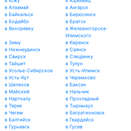
в Южу
в Юрьевец
в Алзамай
в Ангарск
в Байкальск
в Бирюсинск
в Бодайбо
в Братск
в Вихоревку
в Железногорска-
Илимского
в Зиму
в Киренск
в Нижнеудинск
в Саянск
в Свирск
в Слюдянку
в Тайшет
в Тулун
в Усолье-Сибирское
в Усть-Илимск
в Усть-Кут
в Черемхово
в Шелехов
в Баксан
в Майский
в Нальчик
в Нарткалу
в Прохладный
в Терек
в Тырныауз
в Чегем
в Багратионовск
в Балтийск
в Гвардейск
в Гурьевск
в Гусев