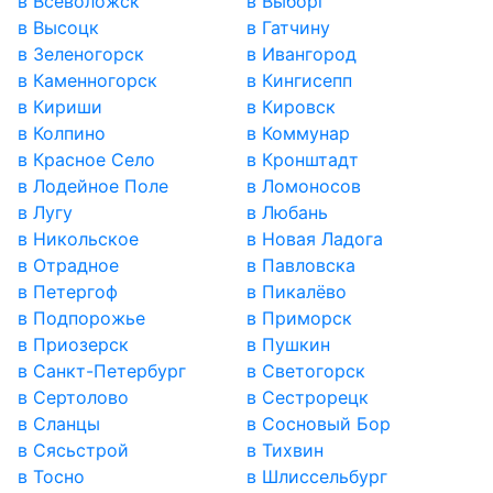
в Всеволожск
в Выборг
в Высоцк
в Гатчину
в Зеленогорск
в Ивангород
в Каменногорск
в Кингисепп
в Кириши
в Кировск
в Колпино
в Коммунар
в Красное Село
в Кронштадт
в Лодейное Поле
в Ломоносов
в Лугу
в Любань
в Никольское
в Новая Ладога
в Отрадное
в Павловска
в Петергоф
в Пикалёво
в Подпорожье
в Приморск
в Приозерск
в Пушкин
в Санкт-Петербург
в Светогорск
в Сертолово
в Сестрорецк
в Сланцы
в Сосновый Бор
в Сясьстрой
в Тихвин
в Тосно
в Шлиссельбург