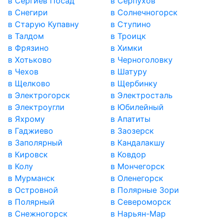
в Сергиев Посад
в Серпухов
в Снегири
в Солнечногорск
в Старую Купавну
в Ступино
в Талдом
в Троицк
в Фрязино
в Химки
в Хотьково
в Черноголовку
в Чехов
в Шатуру
в Щелково
в Щербинку
в Электрогорск
в Электросталь
в Электроугли
в Юбилейный
в Яхрому
в Апатиты
в Гаджиево
в Заозерск
в Заполярный
в Кандалакшу
в Кировск
в Ковдор
в Колу
в Мончегорск
в Мурманск
в Оленегорск
в Островной
в Полярные Зори
в Полярный
в Североморск
в Снежногорск
в Нарьян-Мар