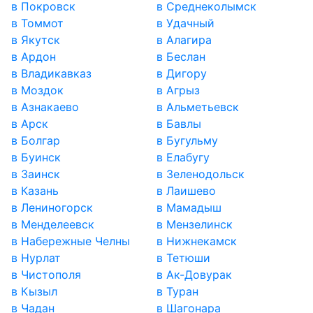
в Покровск
в Среднеколымск
в Томмот
в Удачный
в Якутск
в Алагира
в Ардон
в Беслан
в Владикавказ
в Дигору
в Моздок
в Агрыз
в Азнакаево
в Альметьевск
в Арск
в Бавлы
в Болгар
в Бугульму
в Буинск
в Елабугу
в Заинск
в Зеленодольск
в Казань
в Лаишево
в Лениногорск
в Мамадыш
в Менделеевск
в Мензелинск
в Набережные Челны
в Нижнекамск
в Нурлат
в Тетюши
в Чистополя
в Ак-Довурак
в Кызыл
в Туран
в Чадан
в Шагонара