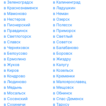
в Зеленоградск
в Калининград
в Краснознаменск
в Ладушкин
в Мамоново
в Неман
в Нестеров
в Озерск
в Пионерский
в Полесск
в Правдинск
в Приморск
в Светлогорск
в Светлый
в Славск
в Советск
в Черняховск
в Балабаново
в Белоусово
в Боровск
в Ермолино
в Жиздру
в Жуков
в Калугу
в Киров
в Козельск
в Кондрово
в Кременки
в Людиново
в Малоярославец
в Медынь
в Мещовск
в Мосальск
в Обнинск
в Сосенский
в Спас-Деменск
в Сухиничи
в Тарусу