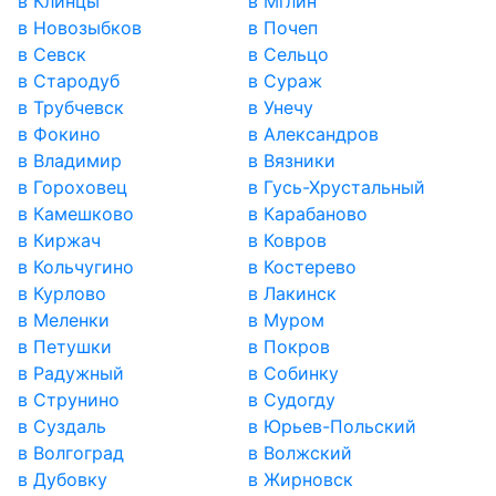
в Клинцы
в Мглин
в Новозыбков
в Почеп
в Севск
в Сельцо
в Стародуб
в Сураж
в Трубчевск
в Унечу
в Фокино
в Александров
в Владимир
в Вязники
в Гороховец
в Гусь-Хрустальный
в Камешково
в Карабаново
в Киржач
в Ковров
в Кольчугино
в Костерево
в Курлово
в Лакинск
в Меленки
в Муром
в Петушки
в Покров
в Радужный
в Собинку
в Струнино
в Судогду
в Суздаль
в Юрьев-Польский
в Волгоград
в Волжский
в Дубовку
в Жирновск