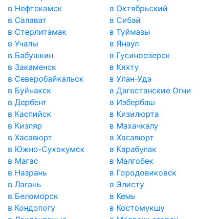
в Нефтекамск
в Октябрьский
в Салават
в Сибай
в Стерлитамак
в Туймазы
в Учалы
в Янаул
в Бабушкин
в Гусиноозерск
в Закаменск
в Кяхту
в Северобайкальск
в Улан-Удэ
в Буйнакск
в Дагестанские Огни
в Дербент
в Избербаш
в Каспийск
в Кизилюрта
в Кизляр
в Махачкалу
в Хасавюрт
в Хасавюрт
в Южно-Сухокумск
в Карабулак
в Магас
в Малгобек
в Назрань
в Городовиковск
в Лагань
в Элисту
в Беломорск
в Кемь
в Кондопогу
в Костомукшу