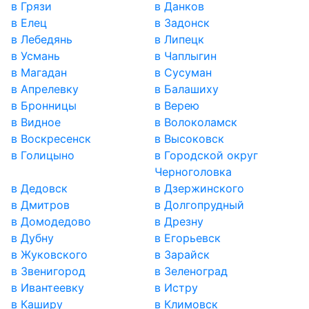
в Грязи
в Данков
в Елец
в Задонск
в Лебедянь
в Липецк
в Усмань
в Чаплыгин
в Магадан
в Сусуман
в Апрелевку
в Балашиху
в Бронницы
в Верею
в Видное
в Волоколамск
в Воскресенск
в Высоковск
в Голицыно
в Городской округ
Черноголовка
в Дедовск
в Дзержинского
в Дмитров
в Долгопрудный
в Домодедово
в Дрезну
в Дубну
в Егорьевск
в Жуковского
в Зарайск
в Звенигород
в Зеленоград
в Ивантеевку
в Истру
в Каширу
в Климовск