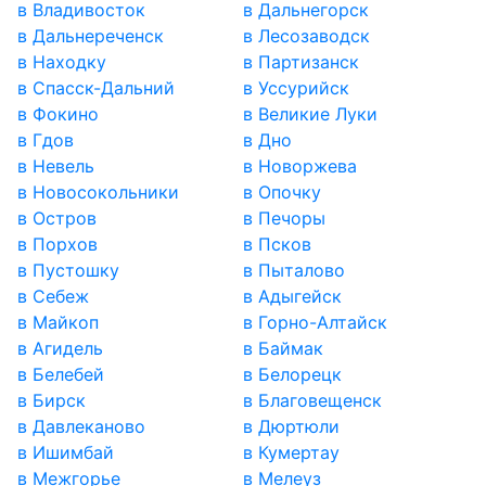
в Владивосток
в Дальнегорск
в Дальнереченск
в Лесозаводск
в Находку
в Партизанск
в Спасск-Дальний
в Уссурийск
в Фокино
в Великие Луки
в Гдов
в Дно
в Невель
в Новоржева
в Новосокольники
в Опочку
в Остров
в Печоры
в Порхов
в Псков
в Пустошку
в Пыталово
в Себеж
в Адыгейск
в Майкоп
в Горно-Алтайск
в Агидель
в Баймак
в Белебей
в Белорецк
в Бирск
в Благовещенск
в Давлеканово
в Дюртюли
в Ишимбай
в Кумертау
в Межгорье
в Мелеуз