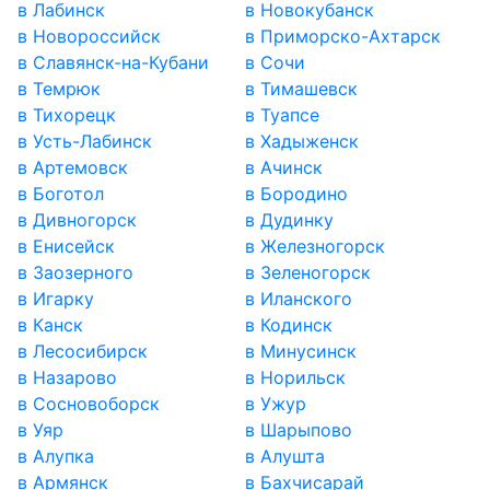
в Лабинск
в Новокубанск
в Новороссийск
в Приморско-Ахтарск
в Славянск-на-Кубани
в Сочи
в Темрюк
в Тимашевск
в Тихорецк
в Туапсе
в Усть-Лабинск
в Хадыженск
в Артемовск
в Ачинск
в Боготол
в Бородино
в Дивногорск
в Дудинку
в Енисейск
в Железногорск
в Заозерного
в Зеленогорск
в Игарку
в Иланского
в Канск
в Кодинск
в Лесосибирск
в Минусинск
в Назарово
в Норильск
в Сосновоборск
в Ужур
в Уяр
в Шарыпово
в Алупка
в Алушта
в Армянск
в Бахчисарай