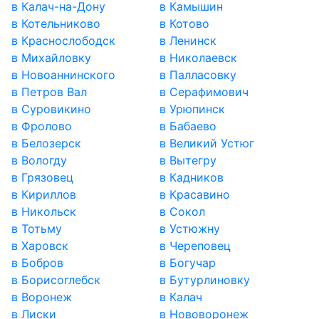
в Калач-на-Дону
в Камышин
в Котельниково
в Котово
в Краснослободск
в Ленинск
в Михайловку
в Николаевск
в Новоаннинского
в Палласовку
в Петров Вал
в Серафимович
в Суровикино
в Урюпинск
в Фролово
в Бабаево
в Белозерск
в Великий Устюг
в Вологду
в Вытегру
в Грязовец
в Кадников
в Кириллов
в Красавино
в Никольск
в Сокол
в Тотьму
в Устюжну
в Харовск
в Череповец
в Бобров
в Богучар
в Борисоглебск
в Бутурлиновку
в Воронеж
в Калач
в Лиски
в Нововоронеж