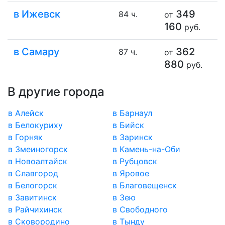
в Ижевск
349
84 ч.
от
160
руб.
в Самару
362
87 ч.
от
880
руб.
В другие города
в Алейск
в Барнаул
в Белокуриху
в Бийск
в Горняк
в Заринск
в Змеиногорск
в Камень-на-Оби
в Новоалтайск
в Рубцовск
в Славгород
в Яровое
в Белогорск
в Благовещенск
в Завитинск
в Зею
в Райчихинск
в Свободного
в Сковородино
в Тынду