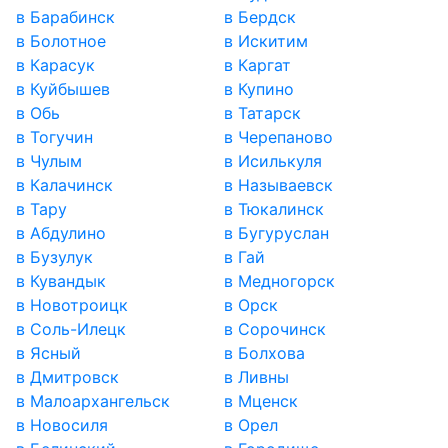
в Барабинск
в Бердск
в Болотное
в Искитим
в Карасук
в Каргат
в Куйбышев
в Купино
в Обь
в Татарск
в Тогучин
в Черепаново
в Чулым
в Исилькуля
в Калачинск
в Называевск
в Тару
в Тюкалинск
в Абдулино
в Бугуруслан
в Бузулук
в Гай
в Кувандык
в Медногорск
в Новотроицк
в Орск
в Соль-Илецк
в Сорочинск
в Ясный
в Болхова
в Дмитровск
в Ливны
в Малоархангельск
в Мценск
в Новосиля
в Орел