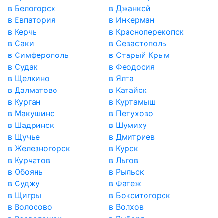
в Белогорск
в Джанкой
в Евпатория
в Инкерман
в Керчь
в Красноперекопск
в Саки
в Севастополь
в Симферополь
в Старый Крым
в Судак
в Феодосия
в Щелкино
в Ялта
в Далматово
в Катайск
в Курган
в Куртамыш
в Макушино
в Петухово
в Шадринск
в Шумиху
в Щучье
в Дмитриев
в Железногорск
в Курск
в Курчатов
в Льгов
в Обоянь
в Рыльск
в Суджу
в Фатеж
в Щигры
в Бокситогорск
в Волосово
в Волхов