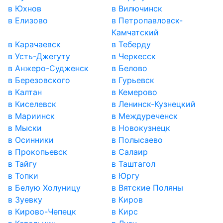
в Юхнов
в Вилючинск
в Елизово
в Петропавловск-
Камчатский
в Карачаевск
в Теберду
в Усть-Джегуту
в Черкесск
в Анжеро-Судженск
в Белово
в Березовского
в Гурьевск
в Калтан
в Кемерово
в Киселевск
в Ленинск-Кузнецкий
в Мариинск
в Междуреченск
в Мыски
в Новокузнецк
в Осинники
в Полысаево
в Прокопьевск
в Салаир
в Тайгу
в Таштагол
в Топки
в Юргу
в Белую Холуницу
в Вятские Поляны
в Зуевку
в Киров
в Кирово-Чепецк
в Кирс