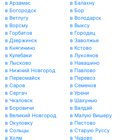
в Арзамас
в Балахну
в Богородск
в Бор
в Ветлугу
в Володарск
в Ворсму
в Выксу
в Горбатов
в Городец
в Дзержинск
в Заволжье
в Княгинино
в Кстово
в Кулебаки
в Лукоянов
в Лысково
в Навашино
в Нижний Новгород
в Павлово
в Первомайск
в Перевоз
в Саров
в Семенов
в Сергач
в Урени
в Чкаловск
в Шахунью
в Боровичи
в Валдай
в Великий Новгород
в Малую Вишеру
в Окуловку
в Пестово
в Сольцы
в Старую Руссу
в Холм
в Чудово