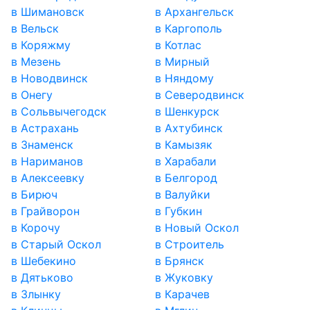
в Шимановск
в Архангельск
в Вельск
в Каргополь
в Коряжму
в Котлас
в Мезень
в Мирный
в Новодвинск
в Няндому
в Онегу
в Северодвинск
в Сольвычегодск
в Шенкурск
в Астрахань
в Ахтубинск
в Знаменск
в Камызяк
в Нариманов
в Харабали
в Алексеевку
в Белгород
в Бирюч
в Валуйки
в Грайворон
в Губкин
в Корочу
в Новый Оскол
в Старый Оскол
в Строитель
в Шебекино
в Брянск
в Дятьково
в Жуковку
в Злынку
в Карачев