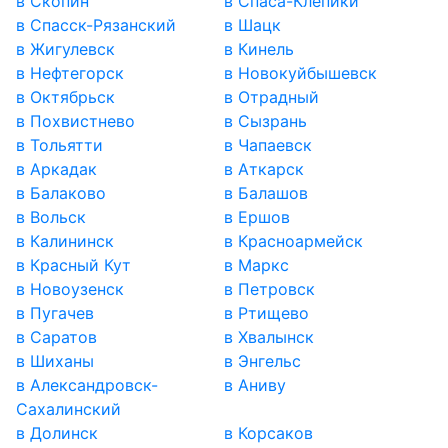
в Скопин
в Спаса-Клепики
в Спасск-Рязанский
в Шацк
в Жигулевск
в Кинель
в Нефтегорск
в Новокуйбышевск
в Октябрьск
в Отрадный
в Похвистнево
в Сызрань
в Тольятти
в Чапаевск
в Аркадак
в Аткарск
в Балаково
в Балашов
в Вольск
в Ершов
в Калининск
в Красноармейск
в Красный Кут
в Маркс
в Новоузенск
в Петровск
в Пугачев
в Ртищево
в Саратов
в Хвалынск
в Шиханы
в Энгельс
в Александровск-
в Аниву
Сахалинский
в Долинск
в Корсаков