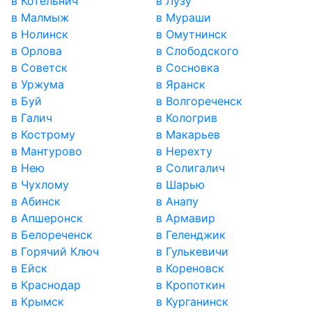
в Котельнич
в Лузу
в Малмыж
в Мураши
в Нолинск
в Омутнинск
в Орлова
в Слободского
в Советск
в Сосновка
в Уржума
в Яранск
в Буй
в Волгореченск
в Галич
в Кологрив
в Кострому
в Макарьев
в Мантурово
в Нерехту
в Нею
в Солигалич
в Чухлому
в Шарью
в Абинск
в Анапу
в Апшеронск
в Армавир
в Белореченск
в Геленджик
в Горячий Ключ
в Гулькевичи
в Ейск
в Кореновск
в Краснодар
в Кропоткин
в Крымск
в Курганинск