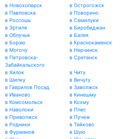
в Новохоперск
в Острогожск
в Павловска
в Поворино
в Россошь
в Семилуки
в Эртиля
в Биробиджан
в Облучье
в Балея
в Борзю
в Краснокаменск
в Могочу
в Нерчинск
в Петровска-
в Сретенск
Забайкальского
в Хилок
в Читу
в Шилку
в Вичугу
в Гаврилов Посад
в Заволжск
в Иваново
в Кинешму
в Комсомольск
в Кохму
в Наволоки
в Плес
в Приволжск
в Пучеж
в Родники
в Тейково
в Фурманов
в Шую