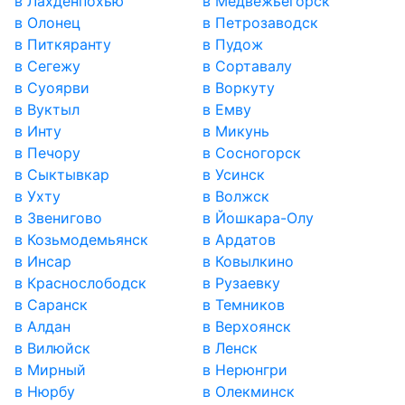
в Лахденпохью
в Медвежьегорск
в Олонец
в Петрозаводск
в Питкяранту
в Пудож
в Сегежу
в Сортавалу
в Суоярви
в Воркуту
в Вуктыл
в Емву
в Инту
в Микунь
в Печору
в Сосногорск
в Сыктывкар
в Усинск
в Ухту
в Волжск
в Звенигово
в Йошкара-Олу
в Козьмодемьянск
в Ардатов
в Инсар
в Ковылкино
в Краснослободск
в Рузаевку
в Саранск
в Темников
в Алдан
в Верхоянск
в Вилюйск
в Ленск
в Мирный
в Нерюнгри
в Нюрбу
в Олекминск