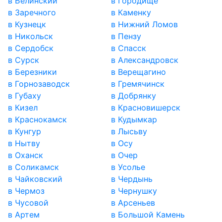
в Белинский
в Городище
в Заречного
в Каменку
в Кузнецк
в Нижний Ломов
в Никольск
в Пензу
в Сердобск
в Спасск
в Сурск
в Александровск
в Березники
в Верещагино
в Горнозаводск
в Гремячинск
в Губаху
в Добрянку
в Кизел
в Красновишерск
в Краснокамск
в Кудымкар
в Кунгур
в Лысьву
в Нытву
в Осу
в Оханск
в Очер
в Соликамск
в Усолье
в Чайковский
в Чердынь
в Чермоз
в Чернушку
в Чусовой
в Арсеньев
в Артем
в Большой Камень