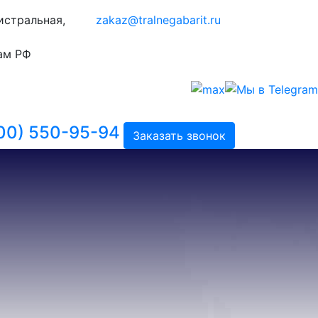
гистральная,
zakaz@tralnegabarit.ru
ам РФ
00) 550-95-94
Заказать звонок