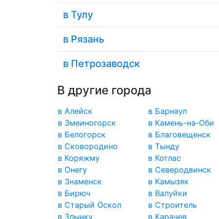
в Тулу
в Рязань
в Петрозаводск
В другие города
в Алейск
в Барнаул
в Змеиногорск
в Камень-на-Оби
в Белогорск
в Благовещенск
в Сковородино
в Тынду
в Коряжму
в Котлас
в Онегу
в Северодвинск
в Знаменск
в Камызяк
в Бирюч
в Валуйки
в Старый Оскол
в Строитель
в Злынку
в Карачев