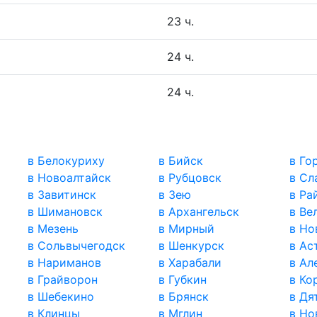
23 ч.
24 ч.
24 ч.
в Белокуриху
в Бийск
в Го
в Новоалтайск
в Рубцовск
в Сл
в Завитинск
в Зею
в Ра
в Шимановск
в Архангельск
в Ве
в Мезень
в Мирный
в Но
в Сольвычегодск
в Шенкурск
в Ас
в Нариманов
в Харабали
в Ал
в Грайворон
в Губкин
в Ко
в Шебекино
в Брянск
в Дя
в Клинцы
в Мглин
в Но