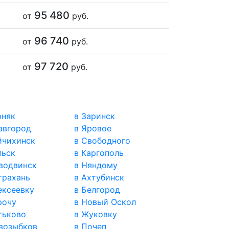
95 480
от
руб.
96 740
от
руб.
97 720
от
руб.
рняк
в Заринск
авгород
в Яровое
йчихинск
в Свободного
льск
в Каргополь
водвинск
в Няндому
трахань
в Ахтубинск
ексеевку
в Белгород
рочу
в Новый Оскол
тьково
в Жуковку
возыбков
в Почеп