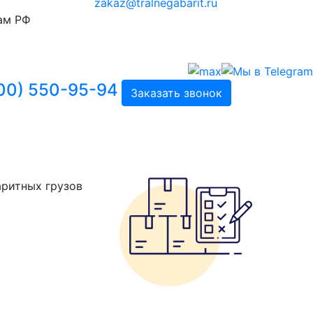
zakaz@tralnegabarit.ru
ам РФ
00) 550-95-94
Заказать звонок
аритных грузов