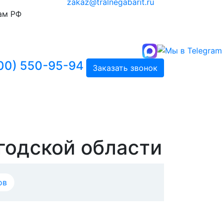
zakaz@tralnegabarit.ru
ам РФ
00) 550-95-94
Заказать звонок
годской области
ов