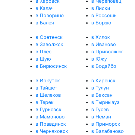
в Харовск
в Череповец
в Калач
в Лиски
в Поворино
в Россошь
в Балея
в Борзю
в Сретенск
в Хилок
в Заволжск
в Иваново
в Плес
в Приволжск
в Шую
в Южу
в Бирюсинск
в Бодайбо
в Иркутск
в Киренск
в Тайшет
в Тулун
в Шелехов
в Баксан
в Терек
в Тырныауз
в Гурьевск
в Гусев
в Мамоново
в Неман
в Правдинск
в Приморск
в Черняховск
в Балабаново