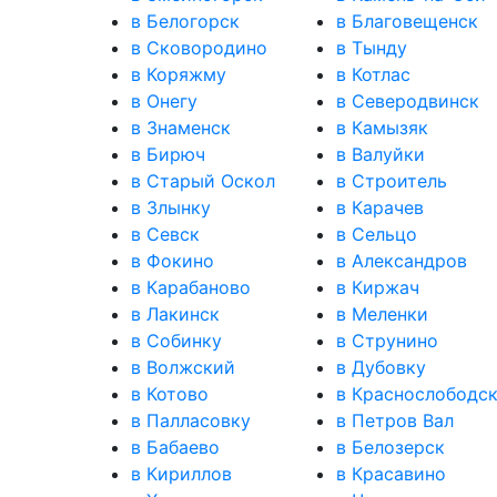
в Белогорск
в Благовещенск
в Сковородино
в Тынду
в Коряжму
в Котлас
в Онегу
в Северодвинск
в Знаменск
в Камызяк
в Бирюч
в Валуйки
в Старый Оскол
в Строитель
в Злынку
в Карачев
в Севск
в Сельцо
в Фокино
в Александров
в Карабаново
в Киржач
в Лакинск
в Меленки
в Собинку
в Струнино
в Волжский
в Дубовку
в Котово
в Краснослободс
в Палласовку
в Петров Вал
в Бабаево
в Белозерск
в Кириллов
в Красавино