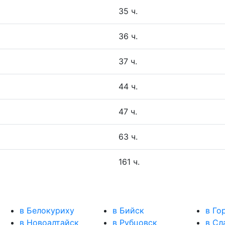
35 ч.
36 ч.
37 ч.
44 ч.
47 ч.
63 ч.
161 ч.
в Белокуриху
в Бийск
в Го
в Новоалтайск
в Рубцовск
в Сл