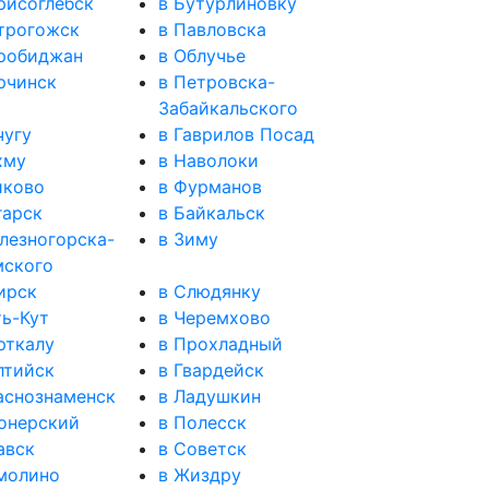
рисоглебск
в Бутурлиновку
трогожск
в Павловска
робиджан
в Облучье
рчинск
в Петровска-
Забайкальского
чугу
в Гаврилов Посад
хму
в Наволоки
йково
в Фурманов
гарск
в Байкальск
лезногорска-
в Зиму
ского
ирск
в Слюдянку
ть-Кут
в Черемхово
рткалу
в Прохладный
лтийск
в Гвардейск
аснознаменск
в Ладушкин
онерский
в Полесск
авск
в Советск
молино
в Жиздру