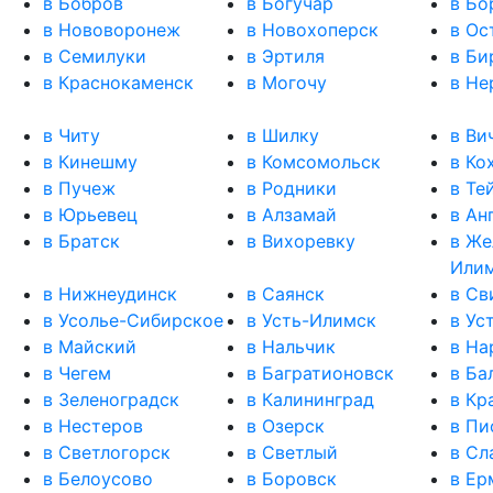
в Бобров
в Богучар
в Бо
в Нововоронеж
в Новохоперск
в Ос
в Семилуки
в Эртиля
в Би
в Краснокаменск
в Могочу
в Не
в Читу
в Шилку
в Ви
в Кинешму
в Комсомольск
в Ко
в Пучеж
в Родники
в Те
в Юрьевец
в Алзамай
в Ан
в Братск
в Вихоревку
в Же
Илим
в Нижнеудинск
в Саянск
в Св
в Усолье-Сибирское
в Усть-Илимск
в Ус
в Майский
в Нальчик
в На
в Чегем
в Багратионовск
в Ба
в Зеленоградск
в Калининград
в Кр
в Нестеров
в Озерск
в Пи
в Светлогорск
в Светлый
в Сл
в Белоусово
в Боровск
в Ер