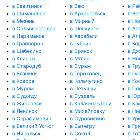
в Завитинск
в Зею
в Ра
в Шимановск
в Архангельск
в Ве
в Мезень
в Мирный
в Но
в Сольвычегодск
в Шенкурск
в Ас
в Нариманов
в Харабали
в Ал
в Грайворон
в Губкин
в Ко
в Шебекино
в Брянск
в Дя
в Клинцы
в Мглин
в Но
в Стародуб
в Сураж
в Тр
в Вязники
в Гороховец
в Гу
в Ковров
в Кольчугино
в Ко
в Муром
в Петушки
в По
в Судогду
в Суздаль
в Юр
в Жирновск
в Калач-на-Дону
в К
к
в Ленинск
в Михайловку
в Ни
в Серафимович
в Суровикино
в Ур
в Великий Устюг
в Вытегру
в Гр
в Никольск
в Сокол
в То