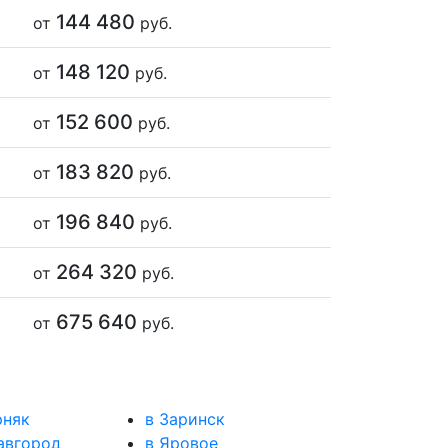
144 480
от
руб.
148 120
от
руб.
152 600
от
руб.
183 820
от
руб.
196 840
от
руб.
264 320
от
руб.
675 640
от
руб.
рняк
в Заринск
авгород
в Яровое