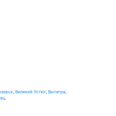
озерск
,
Великий Устюг
,
Вытегра
,
вец
.