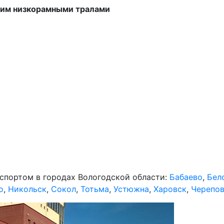
зим низкорамными тралами
спортом в городах Вологодской области:
Бабаево
,
Бел
о
,
Никольск
,
Сокол
,
Тотьма
,
Устюжна
,
Харовск
,
Черепо