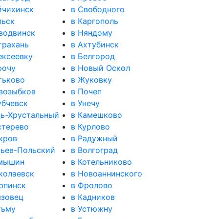
йчихинск
в Свободного
льск
в Каргополь
водвинск
в Няндому
трахань
в Ахтубинск
ексеевку
в Белгород
рочу
в Новый Оскол
тьково
в Жуковку
возыбков
в Почеп
убчевск
в Унечу
сь-Хрустальный
в Камешково
стерево
в Курлово
кров
в Радужный
ьев-Польский
в Волгоград
амышин
в Котельниково
колаевск
в Новоаннинского
юпинск
в Фролово
язовец
в Кадников
тьму
в Устюжну