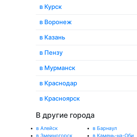
в Курск
в Воронеж
в Казань
в Пензу
в Мурманск
в Краснодар
в Красноярск
В другие города
в Алейск
в Барнаул
в Змеиногорск
в Камень-на-Оби