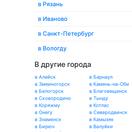
в Рязань
в Иваново
в Санкт-Петербург
в Вологду
В другие города
в Алейск
в Барнаул
в Змеиногорск
в Камень-на-Оби
в Белогорск
в Благовещенск
в Сковородино
в Тынду
в Коряжму
в Котлас
в Онегу
в Северодвинск
в Знаменск
в Камызяк
в Бирюч
в Валуйки