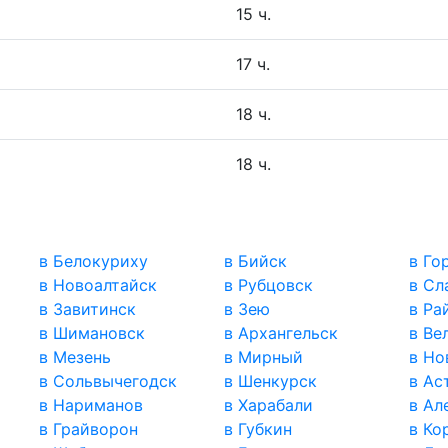
15 ч.
17 ч.
18 ч.
18 ч.
в Белокуриху
в Бийск
в Го
в Новоалтайск
в Рубцовск
в Сл
в Завитинск
в Зею
в Ра
в Шимановск
в Архангельск
в Ве
в Мезень
в Мирный
в Но
в Сольвычегодск
в Шенкурск
в Ас
в Нариманов
в Харабали
в Ал
в Грайворон
в Губкин
в Ко