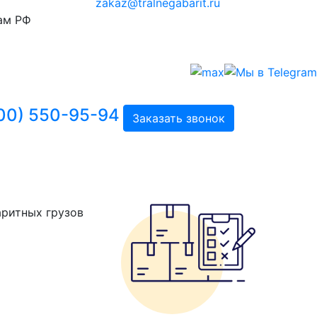
zakaz@tralnegabarit.ru
ам РФ
00) 550-95-94
Заказать звонок
аритных грузов