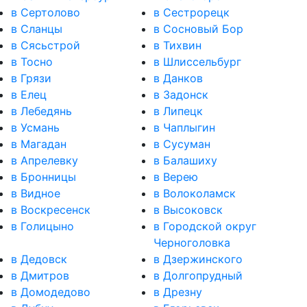
в Сертолово
в Сестрорецк
в Сланцы
в Сосновый Бор
в Сясьстрой
в Тихвин
в Тосно
в Шлиссельбург
в Грязи
в Данков
в Елец
в Задонск
в Лебедянь
в Липецк
в Усмань
в Чаплыгин
в Магадан
в Сусуман
в Апрелевку
в Балашиху
в Бронницы
в Верею
в Видное
в Волоколамск
в Воскресенск
в Высоковск
в Голицыно
в Городской округ
Черноголовка
в Дедовск
в Дзержинского
в Дмитров
в Долгопрудный
в Домодедово
в Дрезну