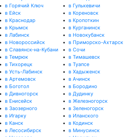
в Горячий Ключ
в Гулькевичи
в Ейск
в Кореновск
в Краснодар
в Кропоткин
в Крымск
в Курганинск
в Лабинск
в Новокубанск
в Новороссийск
в Приморско-Ахтарск
в Славянск-на-Кубани
в Сочи
в Темрюк
в Тимашевск
в Тихорецк
в Туапсе
в Усть-Лабинск
в Хадыженск
в Артемовск
в Ачинск
в Боготол
в Бородино
в Дивногорск
в Дудинку
в Енисейск
в Железногорск
в Заозерного
в Зеленогорск
в Игарку
в Иланского
в Канск
в Кодинск
в Лесосибирск
в Минусинск