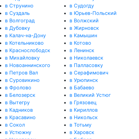
в Струнино
в Судогду
в Суздаль
в Юрьев-Польский
в Волгоград
в Волжский
в Дубовку
в Жирновск
в Калач-на-Дону
в Камышин
в Котельниково
в Котово
в Краснослободск
в Ленинск
в Михайловку
в Николаевск
в Новоаннинского
в Палласовку
в Петров Вал
в Серафимович
в Суровикино
в Урюпинск
в Фролово
в Бабаево
в Белозерск
в Великий Устюг
в Вытегру
в Грязовец
в Кадников
в Кириллов
в Красавино
в Никольск
в Сокол
в Тотьму
в Устюжну
в Харовск