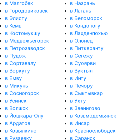
в Малгобек
в Назрань
в Городовиковск
в Лагань
в Элисту
в Беломорск
в Кемь
в Кондопогу
в Костомукшу
в Лахденпохью
в Медвежьегорск
в Олонец
в Петрозаводск
в Питкяранту
в Пудож
в Сегежу
в Сортавалу
в Суоярви
в Воркуту
в Вуктыл
в Емву
в Инту
в Микунь
в Печору
в Сосногорск
в Сыктывкар
в Усинск
в Ухту
в Волжск
в Звенигово
в Йошкара-Олу
в Козьмодемьянск
в Ардатов
в Инсар
в Ковылкино
в Краснослободск
в Рузаевку
в Саранск