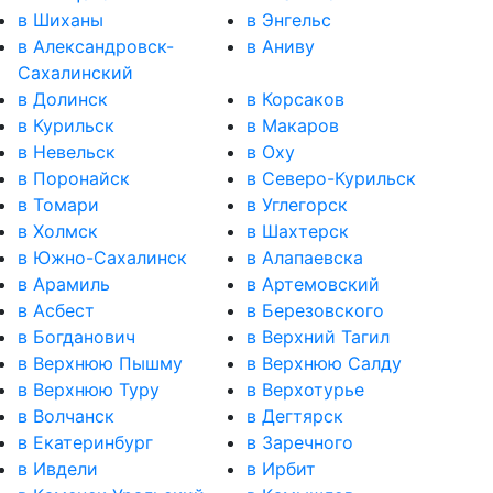
в Шиханы
в Энгельс
в Александровск-
в Аниву
Сахалинский
в Долинск
в Корсаков
в Курильск
в Макаров
в Невельск
в Оху
в Поронайск
в Северо-Курильск
в Томари
в Углегорск
в Холмск
в Шахтерск
в Южно-Сахалинск
в Алапаевска
в Арамиль
в Артемовский
в Асбест
в Березовского
в Богданович
в Верхний Тагил
в Верхнюю Пышму
в Верхнюю Салду
в Верхнюю Туру
в Верхотурье
в Волчанск
в Дегтярск
в Екатеринбург
в Заречного
в Ивдели
в Ирбит