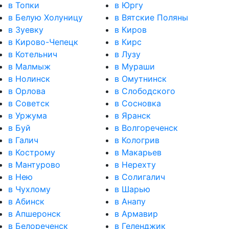
в Топки
в Юргу
в Белую Холуницу
в Вятские Поляны
в Зуевку
в Киров
в Кирово-Чепецк
в Кирс
в Котельнич
в Лузу
в Малмыж
в Мураши
в Нолинск
в Омутнинск
в Орлова
в Слободского
в Советск
в Сосновка
в Уржума
в Яранск
в Буй
в Волгореченск
в Галич
в Кологрив
в Кострому
в Макарьев
в Мантурово
в Нерехту
в Нею
в Солигалич
в Чухлому
в Шарью
в Абинск
в Анапу
в Апшеронск
в Армавир
в Белореченск
в Геленджик