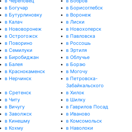
в Череповец
в Бобров
в Богучар
в Борисоглебск
в Бутурлиновку
в Воронеж
в Калач
в Лиски
в Нововоронеж
в Новохоперск
в Острогожск
в Павловска
в Поворино
в Россошь
в Семилуки
в Эртиля
в Биробиджан
в Облучье
в Балея
в Борзю
в Краснокаменск
в Могочу
в Нерчинск
в Петровска-
Забайкальского
в Сретенск
в Хилок
в Читу
в Шилку
в Вичугу
в Гаврилов Посад
в Заволжск
в Иваново
в Кинешму
в Комсомольск
в Кохму
в Наволоки