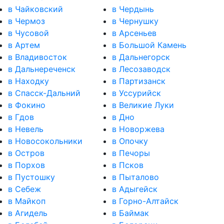
в Чайковский
в Чердынь
в Чермоз
в Чернушку
в Чусовой
в Арсеньев
в Артем
в Большой Камень
в Владивосток
в Дальнегорск
в Дальнереченск
в Лесозаводск
в Находку
в Партизанск
в Спасск-Дальний
в Уссурийск
в Фокино
в Великие Луки
в Гдов
в Дно
в Невель
в Новоржева
в Новосокольники
в Опочку
в Остров
в Печоры
в Порхов
в Псков
в Пустошку
в Пыталово
в Себеж
в Адыгейск
в Майкоп
в Горно-Алтайск
в Агидель
в Баймак