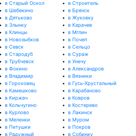
в Старый Оскол
в Строитель
в Шебекино
в Брянск
в Дятьково
в Жуковку
в Злынку
в Карачев
в Клинцы
в Мглин
в Новозыбков
в Почеп
в Севск
в Сельцо
в Стародуб
в Сураж
в Трубчевск
в Унечу
в Фокино
в Александров
в Владимир
в Вязники
в Гороховец
в Гусь-Хрустальный
в Камешково
в Карабаново
в Киржач
в Ковров
в Кольчугино
в Костерево
в Курлово
в Лакинск
в Меленки
в Муром
в Петушки
в Покров
в Радужный
в Собинку