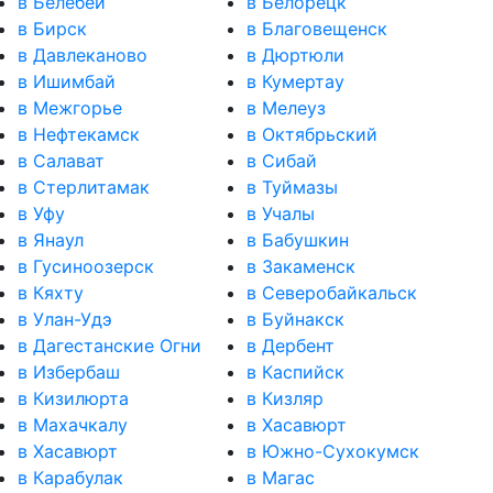
в Белебей
в Белорецк
в Бирск
в Благовещенск
в Давлеканово
в Дюртюли
в Ишимбай
в Кумертау
в Межгорье
в Мелеуз
в Нефтекамск
в Октябрьский
в Салават
в Сибай
в Стерлитамак
в Туймазы
в Уфу
в Учалы
в Янаул
в Бабушкин
в Гусиноозерск
в Закаменск
в Кяхту
в Северобайкальск
в Улан-Удэ
в Буйнакск
в Дагестанские Огни
в Дербент
в Избербаш
в Каспийск
в Кизилюрта
в Кизляр
в Махачкалу
в Хасавюрт
в Хасавюрт
в Южно-Сухокумск
в Карабулак
в Магас