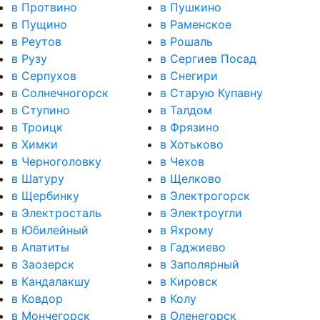
в Протвино
в Пушкино
в Пущино
в Раменское
в Реутов
в Рошаль
в Рузу
в Сергиев Посад
в Серпухов
в Снегири
в Солнечногорск
в Старую Купавну
в Ступино
в Талдом
в Троицк
в Фрязино
в Химки
в Хотьково
в Черноголовку
в Чехов
в Шатуру
в Щелково
в Щербинку
в Электрогорск
в Электросталь
в Электроугли
в Юбилейный
в Яхрому
в Апатиты
в Гаджиево
в Заозерск
в Заполярный
в Кандалакшу
в Кировск
в Ковдор
в Колу
в Мончегорск
в Оленегорск