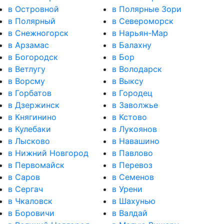
в Островной
в Полярные Зори
в Полярный
в Североморск
в Снежногорск
в Нарьян-Мар
в Арзамас
в Балахну
в Богородск
в Бор
в Ветлугу
в Володарск
в Ворсму
в Выксу
в Горбатов
в Городец
в Дзержинск
в Заволжье
в Княгинино
в Кстово
в Кулебаки
в Лукоянов
в Лысково
в Навашино
в Нижний Новгород
в Павлово
в Первомайск
в Перевоз
в Саров
в Семенов
в Сергач
в Урени
в Чкаловск
в Шахунью
в Боровичи
в Валдай