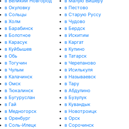
в Великий Новгород
в Малую Вишеру
в Окуловку
в Пестово
в Сольцы
в Старую Руссу
в Холм
в Чудово
в Барабинск
в Бердск
в Болотное
в Искитим
в Карасук
в Каргат
в Куйбышев
в Купино
в Обь
в Татарск
в Тогучин
в Черепаново
в Чулым
в Исилькуля
в Калачинск
в Называевск
в Омск
в Тару
в Тюкалинск
в Абдулино
в Бугуруслан
в Бузулук
в Гай
в Кувандык
в Медногорск
в Новотроицк
в Оренбург
в Орск
в Соль-Илецк
в Сорочинск