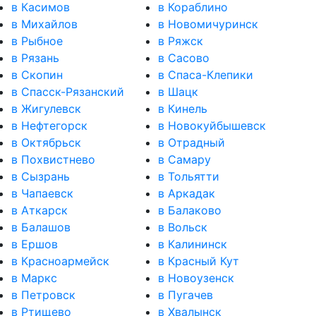
в Касимов
в Кораблино
в Михайлов
в Новомичуринск
в Рыбное
в Ряжск
в Рязань
в Сасово
в Скопин
в Спаса-Клепики
в Спасск-Рязанский
в Шацк
в Жигулевск
в Кинель
в Нефтегорск
в Новокуйбышевск
в Октябрьск
в Отрадный
в Похвистнево
в Самару
в Сызрань
в Тольятти
в Чапаевск
в Аркадак
в Аткарск
в Балаково
в Балашов
в Вольск
в Ершов
в Калининск
в Красноармейск
в Красный Кут
в Маркс
в Новоузенск
в Петровск
в Пугачев
в Ртищево
в Хвалынск