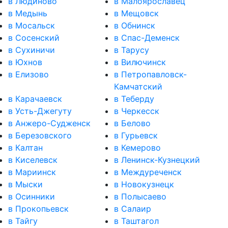
в Людиново
в Малоярославец
в Медынь
в Мещовск
в Мосальск
в Обнинск
в Сосенский
в Спас-Деменск
в Сухиничи
в Тарусу
в Юхнов
в Вилючинск
в Елизово
в Петропавловск-
Камчатский
в Карачаевск
в Теберду
в Усть-Джегуту
в Черкесск
в Анжеро-Судженск
в Белово
в Березовского
в Гурьевск
в Калтан
в Кемерово
в Киселевск
в Ленинск-Кузнецкий
в Мариинск
в Междуреченск
в Мыски
в Новокузнецк
в Осинники
в Полысаево
в Прокопьевск
в Салаир
в Тайгу
в Таштагол