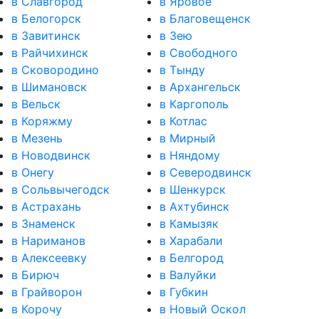
в Славгород
в Яровое
в Белогорск
в Благовещенск
в Завитинск
в Зею
в Райчихинск
в Свободного
в Сковородино
в Тынду
в Шимановск
в Архангельск
в Вельск
в Каргополь
в Коряжму
в Котлас
в Мезень
в Мирный
в Новодвинск
в Няндому
в Онегу
в Северодвинск
в Сольвычегодск
в Шенкурск
в Астрахань
в Ахтубинск
в Знаменск
в Камызяк
в Нариманов
в Харабали
в Алексеевку
в Белгород
в Бирюч
в Валуйки
в Грайворон
в Губкин
в Корочу
в Новый Оскол