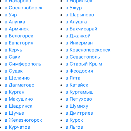
в Назарово
в Норильск
в Сосновоборск
в Ужур
в Уяр
в Шарыпово
в Алупка
в Алушта
в Армянск
в Бахчисарай
в Белогорск
в Джанкой
в Евпатория
в Инкерман
в Керчь
в Красноперекопск
в Саки
в Севастополь
в Симферополь
в Старый Крым
в Судак
в Феодосия
в Щелкино
в Ялта
в Далматово
в Катайск
в Курган
в Куртамыш
в Макушино
в Петухово
в Шадринск
в Шумиху
в Щучье
в Дмитриев
в Железногорск
в Курск
в Курчатов
в Льгов