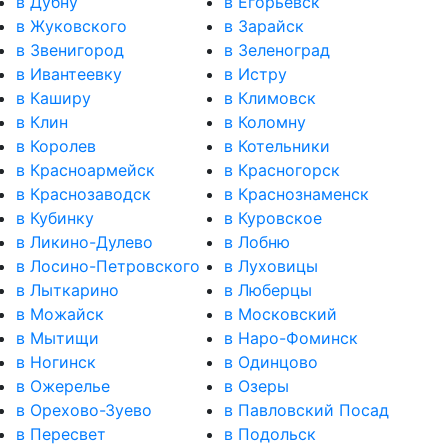
в Дубну
в Егорьевск
в Жуковского
в Зарайск
в Звенигород
в Зеленоград
в Ивантеевку
в Истру
в Каширу
в Климовск
в Клин
в Коломну
в Королев
в Котельники
в Красноармейск
в Красногорск
в Краснозаводск
в Краснознаменск
в Кубинку
в Куровское
в Ликино-Дулево
в Лобню
в Лосино-Петровского
в Луховицы
в Лыткарино
в Люберцы
в Можайск
в Московский
в Мытищи
в Наро-Фоминск
в Ногинск
в Одинцово
в Ожерелье
в Озеры
в Орехово-Зуево
в Павловский Посад
в Пересвет
в Подольск