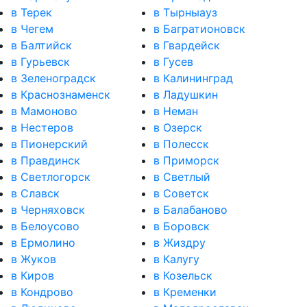
в Терек
в Тырныауз
в Чегем
в Багратионовск
в Балтийск
в Гвардейск
в Гурьевск
в Гусев
в Зеленоградск
в Калининград
в Краснознаменск
в Ладушкин
в Мамоново
в Неман
в Нестеров
в Озерск
в Пионерский
в Полесск
в Правдинск
в Приморск
в Светлогорск
в Светлый
в Славск
в Советск
в Черняховск
в Балабаново
в Белоусово
в Боровск
в Ермолино
в Жиздру
в Жуков
в Калугу
в Киров
в Козельск
в Кондрово
в Кременки