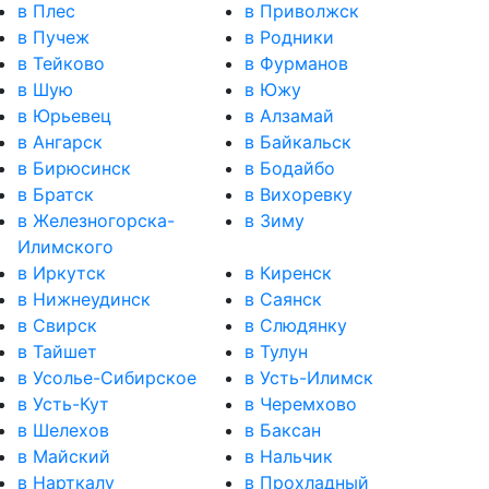
в Плес
в Приволжск
в Пучеж
в Родники
в Тейково
в Фурманов
в Шую
в Южу
в Юрьевец
в Алзамай
в Ангарск
в Байкальск
в Бирюсинск
в Бодайбо
в Братск
в Вихоревку
в Железногорска-
в Зиму
Илимского
в Иркутск
в Киренск
в Нижнеудинск
в Саянск
в Свирск
в Слюдянку
в Тайшет
в Тулун
в Усолье-Сибирское
в Усть-Илимск
в Усть-Кут
в Черемхово
в Шелехов
в Баксан
в Майский
в Нальчик
в Нарткалу
в Прохладный