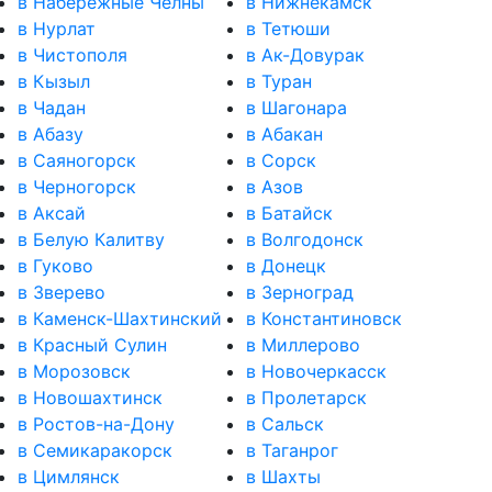
в Набережные Челны
в Нижнекамск
в Нурлат
в Тетюши
в Чистополя
в Ак-Довурак
в Кызыл
в Туран
в Чадан
в Шагонара
в Абазу
в Абакан
в Саяногорск
в Сорск
в Черногорск
в Азов
в Аксай
в Батайск
в Белую Калитву
в Волгодонск
в Гуково
в Донецк
в Зверево
в Зерноград
в Каменск-Шахтинский
в Константиновск
в Красный Сулин
в Миллерово
в Морозовск
в Новочеркасск
в Новошахтинск
в Пролетарск
в Ростов-на-Дону
в Сальск
в Семикаракорск
в Таганрог
в Цимлянск
в Шахты