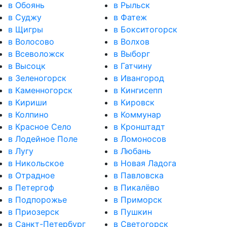
в Обоянь
в Рыльск
в Суджу
в Фатеж
в Щигры
в Бокситогорск
в Волосово
в Волхов
в Всеволожск
в Выборг
в Высоцк
в Гатчину
в Зеленогорск
в Ивангород
в Каменногорск
в Кингисепп
в Кириши
в Кировск
в Колпино
в Коммунар
в Красное Село
в Кронштадт
в Лодейное Поле
в Ломоносов
в Лугу
в Любань
в Никольское
в Новая Ладога
в Отрадное
в Павловска
в Петергоф
в Пикалёво
в Подпорожье
в Приморск
в Приозерск
в Пушкин
в Санкт-Петербург
в Светогорск