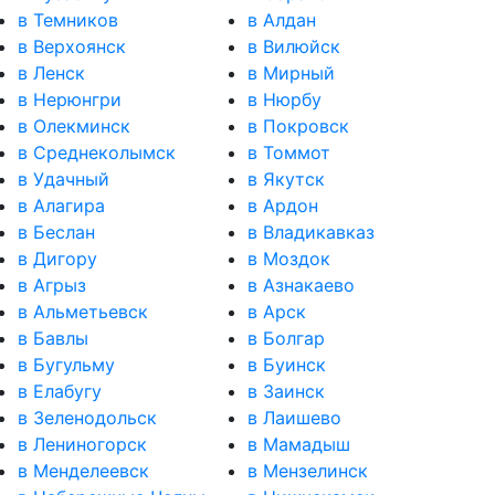
в Темников
в Алдан
в Верхоянск
в Вилюйск
в Ленск
в Мирный
в Нерюнгри
в Нюрбу
в Олекминск
в Покровск
в Среднеколымск
в Томмот
в Удачный
в Якутск
в Алагира
в Ардон
в Беслан
в Владикавказ
в Дигору
в Моздок
в Агрыз
в Азнакаево
в Альметьевск
в Арск
в Бавлы
в Болгар
в Бугульму
в Буинск
в Елабугу
в Заинск
в Зеленодольск
в Лаишево
в Лениногорск
в Мамадыш
в Менделеевск
в Мензелинск