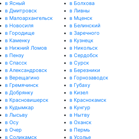
в Ясный
в Болхова
в Дмитровск
в Ливны
в Малоархангельск
в Мценск
в Новосиля
в Белинский
в Городище
в Заречного
в Каменку
в Кузнецк
в Нижний Ломов
в Никольск
в Пензу
в Сердобск
в Спасск
в Сурск
в Александровск
в Березники
в Верещагино
в Горнозаводск
в Гремячинск
в Губаху
в Добрянку
в Кизел
в Красновишерск
в Краснокамск
в Кудымкар
в Кунгур
в Лысьву
в Нытву
в Осу
в Оханск
в Очер
в Пермь
в Соликамск
в Усолье