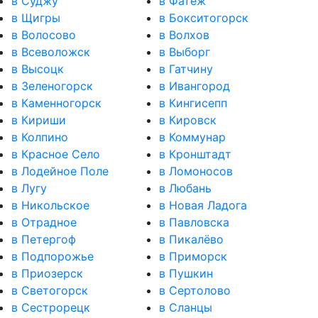
в Суджу
в Фатеж
в Щигры
в Бокситогорск
в Волосово
в Волхов
в Всеволожск
в Выборг
в Высоцк
в Гатчину
в Зеленогорск
в Ивангород
в Каменногорск
в Кингисепп
в Кириши
в Кировск
в Колпино
в Коммунар
в Красное Село
в Кронштадт
в Лодейное Поле
в Ломоносов
в Лугу
в Любань
в Никольское
в Новая Ладога
в Отрадное
в Павловска
в Петергоф
в Пикалёво
в Подпорожье
в Приморск
в Приозерск
в Пушкин
в Светогорск
в Сертолово
в Сестрорецк
в Сланцы