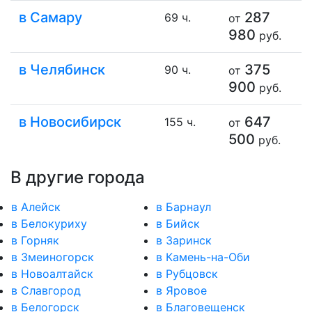
в Самару
287
69 ч.
от
980
руб.
в Челябинск
375
90 ч.
от
900
руб.
в Новосибирск
647
155 ч.
от
500
руб.
В другие города
в Алейск
в Барнаул
в Белокуриху
в Бийск
в Горняк
в Заринск
в Змеиногорск
в Камень-на-Оби
в Новоалтайск
в Рубцовск
в Славгород
в Яровое
в Белогорск
в Благовещенск