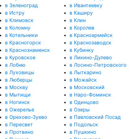
в Зеленоград
в Ивантеевку
в Истру
в Каширу
в Климовск
в Клин
в Коломну
в Королев
в Котельники
в Красноармейск
в Красногорск
в Краснозаводск
в Краснознаменск
в Кубинку
в Куровское
в Ликино-Дулево
в Лобню
в Лосино-Петровского
в Луховицы
в Лыткарино
в Люберцы
в Можайск
в Москву
в Московский
в Мытищи
в Наро-Фоминск
в Ногинск
в Одинцово
в Ожерелье
в Озеры
в Орехово-Зуево
в Павловский Посад
в Пересвет
в Подольск
в Протвино
в Пушкино