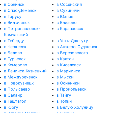
в Обнинск
в Сосенский
в Спас-Деменск
в Сухиничи
в Тарусу
в Юхнов
в Вилючинск
в Елизово
в Петропавловск-
в Карачаевск
Камчатский
в Теберду
в Усть-Джегуту
в Черкесск
в Анжеро-Судженск
в Белово
в Березовского
в Гурьевск
в Калтан
в Кемерово
в Киселевск
в Ленинск-Кузнецкий
в Мариинск
в Междуреченск
в Мыски
в Новокузнецк
в Осинники
в Полысаево
в Прокопьевск
в Салаир
в Тайгу
в Таштагол
в Топки
в Юргу
в Белую Холуницу