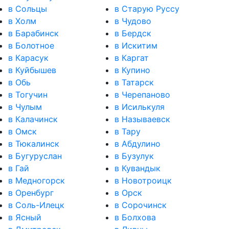
в Сольцы
в Старую Руссу
в Холм
в Чудово
в Барабинск
в Бердск
в Болотное
в Искитим
в Карасук
в Каргат
в Куйбышев
в Купино
в Обь
в Татарск
в Тогучин
в Черепаново
в Чулым
в Исилькуля
в Калачинск
в Называевск
в Омск
в Тару
в Тюкалинск
в Абдулино
в Бугуруслан
в Бузулук
в Гай
в Кувандык
в Медногорск
в Новотроицк
в Оренбург
в Орск
в Соль-Илецк
в Сорочинск
в Ясный
в Болхова