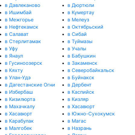
в Давлеканово
в Дюртюли
в Ишимбай
в Кумертау
в Межгорье
в Мелеуз
в Нефтекамск
в Октябрьский
в Салават
в Сибай
в Стерлитамак
в Туймазы
в Уфу
в Учалы
в Янаул
в Бабушкин
в Гусиноозерск
в Закаменск
в Кяхту
в Северобайкальск
в Улан-Удэ
в Буйнакск
в Дагестанские Огни
в Дербент
в Избербаш
в Каспийск
в Кизилюрта
в Кизляр
в Махачкалу
в Хасавюрт
в Хасавюрт
в Южно-Сухокумск
в Карабулак
в Магас
в Малгобек
в Назрань