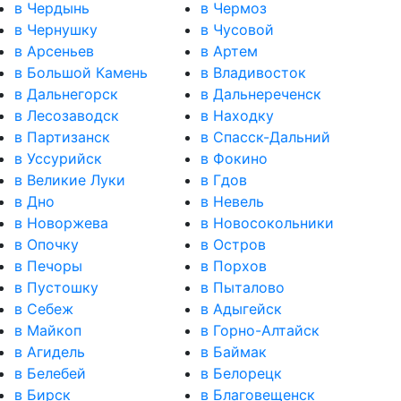
в Чердынь
в Чермоз
в Чернушку
в Чусовой
в Арсеньев
в Артем
в Большой Камень
в Владивосток
в Дальнегорск
в Дальнереченск
в Лесозаводск
в Находку
в Партизанск
в Спасск-Дальний
в Уссурийск
в Фокино
в Великие Луки
в Гдов
в Дно
в Невель
в Новоржева
в Новосокольники
в Опочку
в Остров
в Печоры
в Порхов
в Пустошку
в Пыталово
в Себеж
в Адыгейск
в Майкоп
в Горно-Алтайск
в Агидель
в Баймак
в Белебей
в Белорецк
в Бирск
в Благовещенск