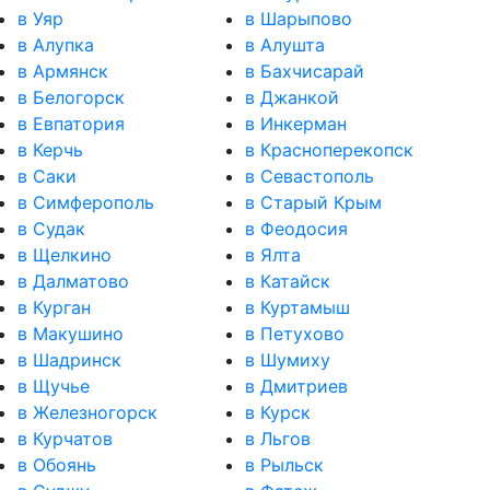
в Уяр
в Шарыпово
в Алупка
в Алушта
в Армянск
в Бахчисарай
в Белогорск
в Джанкой
в Евпатория
в Инкерман
в Керчь
в Красноперекопск
в Саки
в Севастополь
в Симферополь
в Старый Крым
в Судак
в Феодосия
в Щелкино
в Ялта
в Далматово
в Катайск
в Курган
в Куртамыш
в Макушино
в Петухово
в Шадринск
в Шумиху
в Щучье
в Дмитриев
в Железногорск
в Курск
в Курчатов
в Льгов
в Обоянь
в Рыльск