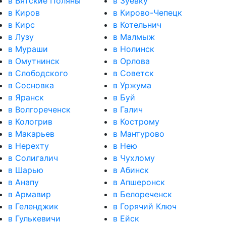
в Вятские Поляны
в Зуевку
в Киров
в Кирово-Чепецк
в Кирс
в Котельнич
в Лузу
в Малмыж
в Мураши
в Нолинск
в Омутнинск
в Орлова
в Слободского
в Советск
в Сосновка
в Уржума
в Яранск
в Буй
в Волгореченск
в Галич
в Кологрив
в Кострому
в Макарьев
в Мантурово
в Нерехту
в Нею
в Солигалич
в Чухлому
в Шарью
в Абинск
в Анапу
в Апшеронск
в Армавир
в Белореченск
в Геленджик
в Горячий Ключ
в Гулькевичи
в Ейск