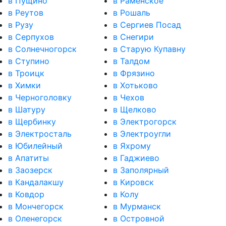
в Пущино
в Раменское
в Реутов
в Рошаль
в Рузу
в Сергиев Посад
в Серпухов
в Снегири
в Солнечногорск
в Старую Купавну
в Ступино
в Талдом
в Троицк
в Фрязино
в Химки
в Хотьково
в Черноголовку
в Чехов
в Шатуру
в Щелково
в Щербинку
в Электрогорск
в Электросталь
в Электроугли
в Юбилейный
в Яхрому
в Апатиты
в Гаджиево
в Заозерск
в Заполярный
в Кандалакшу
в Кировск
в Ковдор
в Колу
в Мончегорск
в Мурманск
в Оленегорск
в Островной