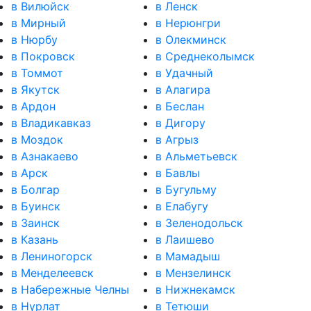
в Вилюйск
в Ленск
в Мирный
в Нерюнгри
в Нюрбу
в Олекминск
в Покровск
в Среднеколымск
в Томмот
в Удачный
в Якутск
в Алагира
в Ардон
в Беслан
в Владикавказ
в Дигору
в Моздок
в Агрыз
в Азнакаево
в Альметьевск
в Арск
в Бавлы
в Болгар
в Бугульму
в Буинск
в Елабугу
в Заинск
в Зеленодольск
в Казань
в Лаишево
в Лениногорск
в Мамадыш
в Менделеевск
в Мензелинск
в Набережные Челны
в Нижнекамск
в Нурлат
в Тетюши