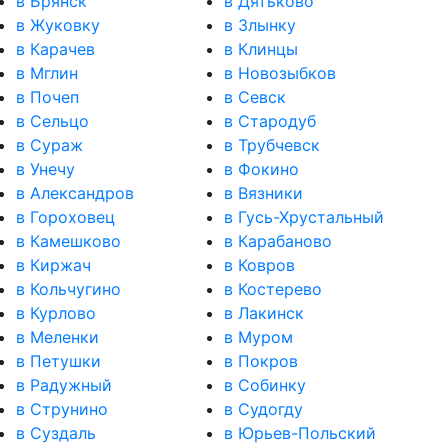
в Брянск
в Дятьково
в Жуковку
в Злынку
в Карачев
в Клинцы
в Мглин
в Новозыбков
в Почеп
в Севск
в Сельцо
в Стародуб
в Сураж
в Трубчевск
в Унечу
в Фокино
в Александров
в Вязники
в Гороховец
в Гусь-Хрустальный
в Камешково
в Карабаново
в Киржач
в Ковров
в Кольчугино
в Костерево
в Курлово
в Лакинск
в Меленки
в Муром
в Петушки
в Покров
в Радужный
в Собинку
в Струнино
в Судогду
в Суздаль
в Юрьев-Польский