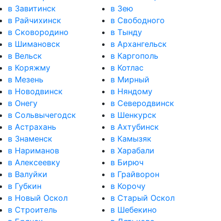
в Завитинск
в Зею
в Райчихинск
в Свободного
в Сковородино
в Тынду
в Шимановск
в Архангельск
в Вельск
в Каргополь
в Коряжму
в Котлас
в Мезень
в Мирный
в Новодвинск
в Няндому
в Онегу
в Северодвинск
в Сольвычегодск
в Шенкурск
в Астрахань
в Ахтубинск
в Знаменск
в Камызяк
в Нариманов
в Харабали
в Алексеевку
в Бирюч
в Валуйки
в Грайворон
в Губкин
в Корочу
в Новый Оскол
в Старый Оскол
в Строитель
в Шебекино