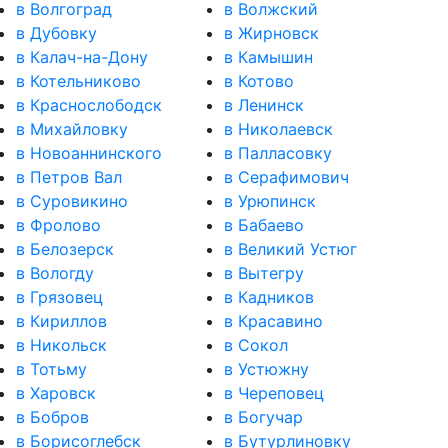
в Волгоград
в Волжский
в Дубовку
в Жирновск
в Калач-на-Дону
в Камышин
в Котельниково
в Котово
в Краснослободск
в Ленинск
в Михайловку
в Николаевск
в Новоаннинского
в Палласовку
в Петров Вал
в Серафимович
в Суровикино
в Урюпинск
в Фролово
в Бабаево
в Белозерск
в Великий Устюг
в Вологду
в Вытегру
в Грязовец
в Кадников
в Кириллов
в Красавино
в Никольск
в Сокол
в Тотьму
в Устюжну
в Харовск
в Череповец
в Бобров
в Богучар
в Борисоглебск
в Бутурлиновку