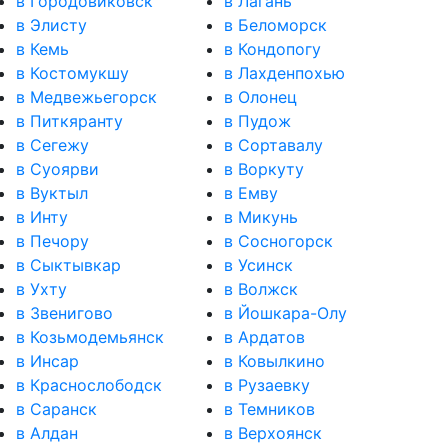
в Городовиковск
в Лагань
в Элисту
в Беломорск
в Кемь
в Кондопогу
в Костомукшу
в Лахденпохью
в Медвежьегорск
в Олонец
в Питкяранту
в Пудож
в Сегежу
в Сортавалу
в Суоярви
в Воркуту
в Вуктыл
в Емву
в Инту
в Микунь
в Печору
в Сосногорск
в Сыктывкар
в Усинск
в Ухту
в Волжск
в Звенигово
в Йошкара-Олу
в Козьмодемьянск
в Ардатов
в Инсар
в Ковылкино
в Краснослободск
в Рузаевку
в Саранск
в Темников
в Алдан
в Верхоянск