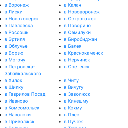
в Воронеж
в Калач
в Лиски
в Нововоронеж
в Новохоперск
в Острогожск
в Павловска
в Поворино
в Россошь
в Семилуки
в Эртиля
в Биробиджан
в Облучье
в Балея
в Борзю
в Краснокаменск
в Могочу
в Нерчинск
в Петровска-
в Сретенск
Забайкальского
в Хилок
в Читу
в Шилку
в Вичугу
в Гаврилов Посад
в Заволжск
в Иваново
в Кинешму
в Комсомольск
в Кохму
в Наволоки
в Плес
в Приволжск
в Пучеж