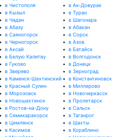
в Чистополя
в Ак-Довурак
в Кызыл
в Туран
в Чадан
в Шагонара
в Абазу
в Абакан
в Саяногорск
в Сорск
в Черногорск
в Азов
в Аксай
в Батайск
в Белую Калитву
в Волгодонск
в Гуково
в Донецк
в Зверево
в Зерноград
в Каменск-Шахтинский
в Константиновск
в Красный Сулин
в Миллерово
в Морозовск
в Новочеркасск
в Новошахтинск
в Пролетарск
в Ростов-на-Дону
в Сальск
в Семикаракорск
в Таганрог
в Цимлянск
в Шахты
в Касимов
в Кораблино