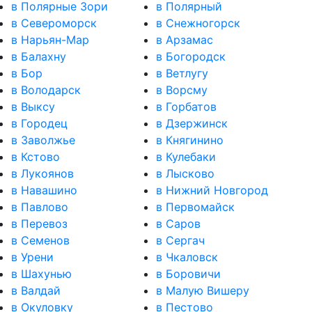
в Полярные Зори
в Полярный
в Североморск
в Снежногорск
в Нарьян-Мар
в Арзамас
в Балахну
в Богородск
в Бор
в Ветлугу
в Володарск
в Ворсму
в Выксу
в Горбатов
в Городец
в Дзержинск
в Заволжье
в Княгинино
в Кстово
в Кулебаки
в Лукоянов
в Лысково
в Навашино
в Нижний Новгород
в Павлово
в Первомайск
в Перевоз
в Саров
в Семенов
в Сергач
в Урени
в Чкаловск
в Шахунью
в Боровичи
в Валдай
в Малую Вишеру
в Окуловку
в Пестово