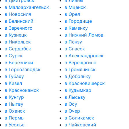
в Дмитровск
в Ливны
в Малоархангельск
в Мценск
в Новосиля
в Орел
в Белинский
в Городище
в Заречного
в Каменку
в Кузнецк
в Нижний Ломов
в Никольск
в Пензу
в Сердобск
в Спасск
в Сурск
в Александровск
в Березники
в Верещагино
в Горнозаводск
в Гремячинск
в Губаху
в Добрянку
в Кизел
в Красновишерск
в Краснокамск
в Кудымкар
в Кунгур
в Лысьву
в Нытву
в Осу
в Оханск
в Очер
в Пермь
в Соликамск
в Усолье
в Чайковский