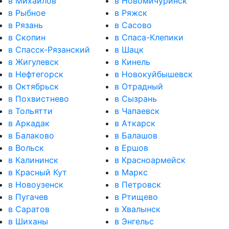
в Михайлов
в Новомичуринск
в Рыбное
в Ряжск
в Рязань
в Сасово
в Скопин
в Спаса-Клепики
в Спасск-Рязанский
в Шацк
в Жигулевск
в Кинель
в Нефтегорск
в Новокуйбышевск
в Октябрьск
в Отрадный
в Похвистнево
в Сызрань
в Тольятти
в Чапаевск
в Аркадак
в Аткарск
в Балаково
в Балашов
в Вольск
в Ершов
в Калининск
в Красноармейск
в Красный Кут
в Маркс
в Новоузенск
в Петровск
в Пугачев
в Ртищево
в Саратов
в Хвалынск
в Шиханы
в Энгельс