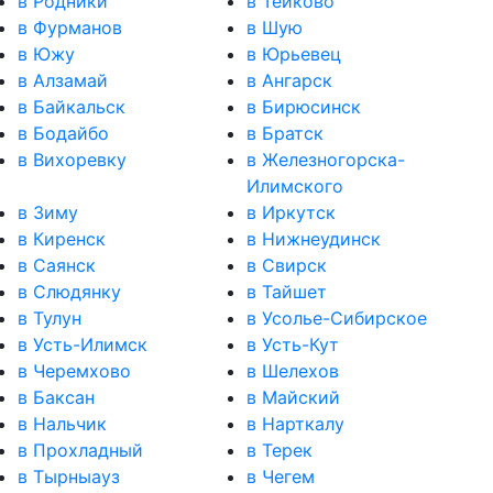
в Родники
в Тейково
в Фурманов
в Шую
в Южу
в Юрьевец
в Алзамай
в Ангарск
в Байкальск
в Бирюсинск
в Бодайбо
в Братск
в Вихоревку
в Железногорска-
Илимского
в Зиму
в Иркутск
в Киренск
в Нижнеудинск
в Саянск
в Свирск
в Слюдянку
в Тайшет
в Тулун
в Усолье-Сибирское
в Усть-Илимск
в Усть-Кут
в Черемхово
в Шелехов
в Баксан
в Майский
в Нальчик
в Нарткалу
в Прохладный
в Терек
в Тырныауз
в Чегем