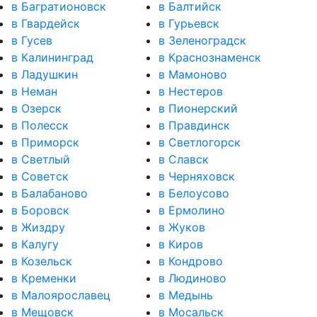
в Багратионовск
в Балтийск
в Гвардейск
в Гурьевск
в Гусев
в Зеленоградск
в Калининград
в Краснознаменск
в Ладушкин
в Мамоново
в Неман
в Нестеров
в Озерск
в Пионерский
в Полесск
в Правдинск
в Приморск
в Светлогорск
в Светлый
в Славск
в Советск
в Черняховск
в Балабаново
в Белоусово
в Боровск
в Ермолино
в Жиздру
в Жуков
в Калугу
в Киров
в Козельск
в Кондрово
в Кременки
в Людиново
в Малоярославец
в Медынь
в Мещовск
в Мосальск