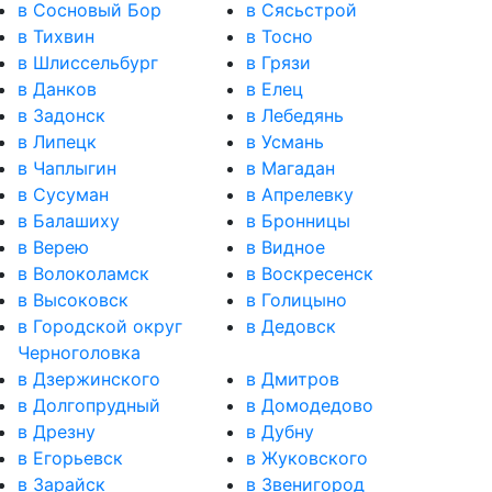
в Сосновый Бор
в Сясьстрой
в Тихвин
в Тосно
в Шлиссельбург
в Грязи
в Данков
в Елец
в Задонск
в Лебедянь
в Липецк
в Усмань
в Чаплыгин
в Магадан
в Сусуман
в Апрелевку
в Балашиху
в Бронницы
в Верею
в Видное
в Волоколамск
в Воскресенск
в Высоковск
в Голицыно
в Городской округ
в Дедовск
Черноголовка
в Дзержинского
в Дмитров
в Долгопрудный
в Домодедово
в Дрезну
в Дубну
в Егорьевск
в Жуковского
в Зарайск
в Звенигород