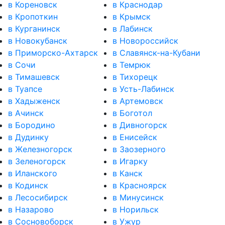
в Кореновск
в Краснодар
в Кропоткин
в Крымск
в Курганинск
в Лабинск
в Новокубанск
в Новороссийск
в Приморско-Ахтарск
в Славянск-на-Кубани
в Сочи
в Темрюк
в Тимашевск
в Тихорецк
в Туапсе
в Усть-Лабинск
в Хадыженск
в Артемовск
в Ачинск
в Боготол
в Бородино
в Дивногорск
в Дудинку
в Енисейск
в Железногорск
в Заозерного
в Зеленогорск
в Игарку
в Иланского
в Канск
в Кодинск
в Красноярск
в Лесосибирск
в Минусинск
в Назарово
в Норильск
в Сосновоборск
в Ужур