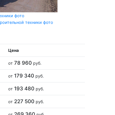
Цена
78 960
от
руб.
179 340
от
руб.
193 480
от
руб.
227 500
от
руб.
269 360
от
руб.