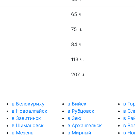
65 ч.
75 ч.
84 ч.
113 ч.
207 ч.
в Белокуриху
в Бийск
в Го
в Новоалтайск
в Рубцовск
в Сл
в Завитинск
в Зею
в Ра
в Шимановск
в Архангельск
в Ве
в Мезень
в Мирный
в Но