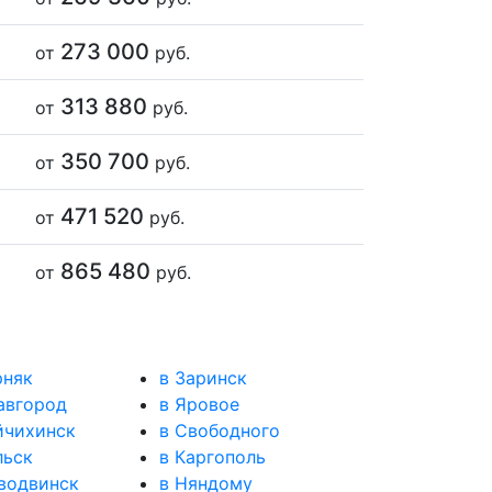
273 000
от
руб.
313 880
от
руб.
350 700
от
руб.
471 520
от
руб.
865 480
от
руб.
рняк
в Заринск
авгород
в Яровое
йчихинск
в Свободного
льск
в Каргополь
водвинск
в Няндому