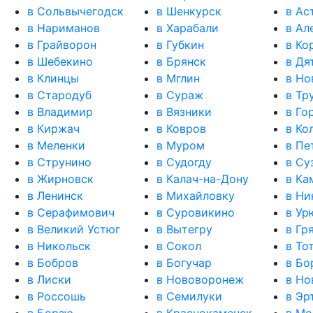
в Сольвычегодск
в Шенкурск
в Ас
в Нариманов
в Харабали
в Ал
в Грайворон
в Губкин
в Ко
в Шебекино
в Брянск
в Дя
в Клинцы
в Мглин
в Но
в Стародуб
в Сураж
в Тр
в Владимир
в Вязники
в Го
в Киржач
в Ковров
в Ко
в Меленки
в Муром
в Пе
в Струнино
в Судогду
в Су
в Жирновск
в Калач-на-Дону
в К
к
в Ленинск
в Михайловку
в Ни
в Серафимович
в Суровикино
в Ур
в Великий Устюг
в Вытегру
в Гр
в Никольск
в Сокол
в То
в Бобров
в Богучар
в Бо
в Лиски
в Нововоронеж
в Но
в Россошь
в Семилуки
в Эр
в Борзю
в Краснокаменск
в Мо