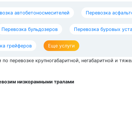
возка автобетоносмесителей
Перевозка асфальт
Перевозка бульдозеров
Перевозка буровых уст
ка грейферов
Еще услуги
и по перевозке крупногабаритной, негабаритной и тяж
ревозим низкорамными тралами