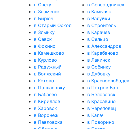
в Онегу
в Северодвинск
в Знаменск
в Камызяк
в Бирюч
в Валуйки
в Старый Оскол
в Строитель
в Злынку
в Карачев
в Севск
в Сельцо
в Фокино
в Александров
в Камешково
в Карабаново
в Курлово
в Лакинск
в Радужный
в Собинку
в Волжский
в Дубовку
в Котово
в Краснослободс
в Палласовку
в Петров Вал
в Бабаево
в Белозерск
в Кириллов
в Красавино
в Харовск
в Череповец
в Воронеж
в Калач
в Павловска
в Поворино
в Облучье
в Балея