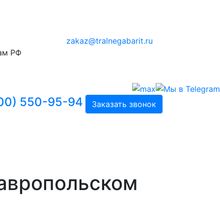
zakaz@tralnegabarit.ru
ам РФ
00) 550-95-94
Заказать звонок
тавропольском