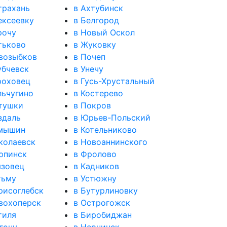
трахань
в Ахтубинск
ексеевку
в Белгород
рочу
в Новый Оскол
тьково
в Жуковку
возыбков
в Почеп
убчевск
в Унечу
роховец
в Гусь-Хрустальный
льчугино
в Костерево
тушки
в Покров
здаль
в Юрьев-Польский
амышин
в Котельниково
колаевск
в Новоаннинского
юпинск
в Фролово
язовец
в Кадников
тьму
в Устюжну
рисоглебск
в Бутурлиновку
вохоперск
в Острогожск
тиля
в Биробиджан
гочу
в Нерчинск