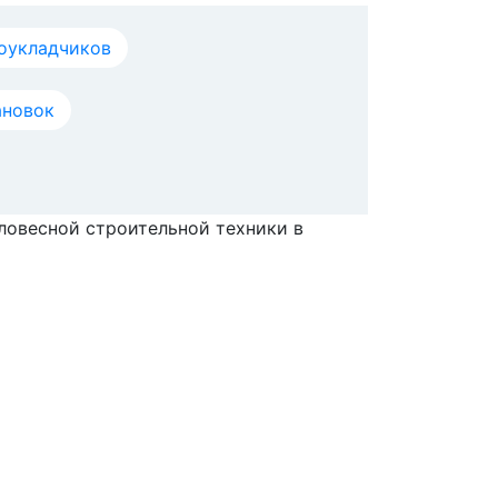
оукладчиков
ановок
еловесной строительной техники в