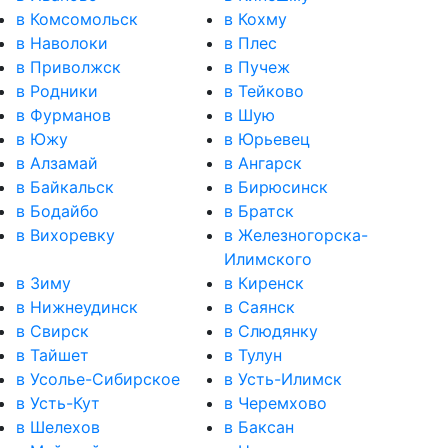
в Комсомольск
в Кохму
в Наволоки
в Плес
в Приволжск
в Пучеж
в Родники
в Тейково
в Фурманов
в Шую
в Южу
в Юрьевец
в Алзамай
в Ангарск
в Байкальск
в Бирюсинск
в Бодайбо
в Братск
в Вихоревку
в Железногорска-
Илимского
в Зиму
в Киренск
в Нижнеудинск
в Саянск
в Свирск
в Слюдянку
в Тайшет
в Тулун
в Усолье-Сибирское
в Усть-Илимск
в Усть-Кут
в Черемхово
в Шелехов
в Баксан