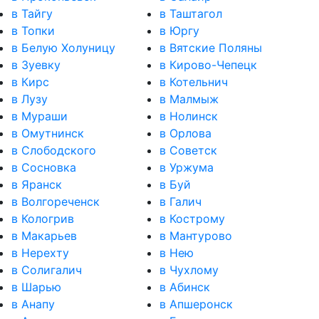
в Тайгу
в Таштагол
в Топки
в Юргу
в Белую Холуницу
в Вятские Поляны
в Зуевку
в Кирово-Чепецк
в Кирс
в Котельнич
в Лузу
в Малмыж
в Мураши
в Нолинск
в Омутнинск
в Орлова
в Слободского
в Советск
в Сосновка
в Уржума
в Яранск
в Буй
в Волгореченск
в Галич
в Кологрив
в Кострому
в Макарьев
в Мантурово
в Нерехту
в Нею
в Солигалич
в Чухлому
в Шарью
в Абинск
в Анапу
в Апшеронск