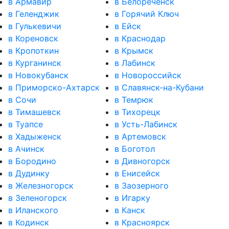
в Армавир
в Белореченск
в Геленджик
в Горячий Ключ
в Гулькевичи
в Ейск
в Кореновск
в Краснодар
в Кропоткин
в Крымск
в Курганинск
в Лабинск
в Новокубанск
в Новороссийск
в Приморско-Ахтарск
в Славянск-на-Кубани
в Сочи
в Темрюк
в Тимашевск
в Тихорецк
в Туапсе
в Усть-Лабинск
в Хадыженск
в Артемовск
в Ачинск
в Боготол
в Бородино
в Дивногорск
в Дудинку
в Енисейск
в Железногорск
в Заозерного
в Зеленогорск
в Игарку
в Иланского
в Канск
в Кодинск
в Красноярск