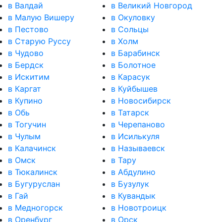
в Валдай
в Великий Новгород
в Малую Вишеру
в Окуловку
в Пестово
в Сольцы
в Старую Руссу
в Холм
в Чудово
в Барабинск
в Бердск
в Болотное
в Искитим
в Карасук
в Каргат
в Куйбышев
в Купино
в Новосибирск
в Обь
в Татарск
в Тогучин
в Черепаново
в Чулым
в Исилькуля
в Калачинск
в Называевск
в Омск
в Тару
в Тюкалинск
в Абдулино
в Бугуруслан
в Бузулук
в Гай
в Кувандык
в Медногорск
в Новотроицк
в Оренбург
в Орск