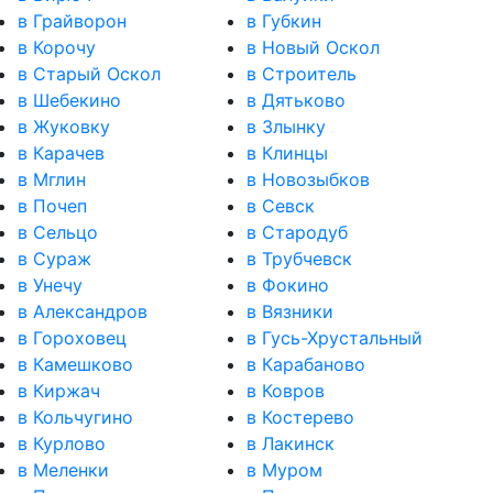
в Грайворон
в Губкин
в Корочу
в Новый Оскол
в Старый Оскол
в Строитель
в Шебекино
в Дятьково
в Жуковку
в Злынку
в Карачев
в Клинцы
в Мглин
в Новозыбков
в Почеп
в Севск
в Сельцо
в Стародуб
в Сураж
в Трубчевск
в Унечу
в Фокино
в Александров
в Вязники
в Гороховец
в Гусь-Хрустальный
в Камешково
в Карабаново
в Киржач
в Ковров
в Кольчугино
в Костерево
в Курлово
в Лакинск
в Меленки
в Муром