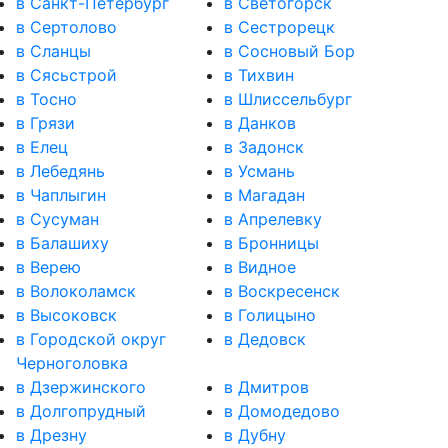
в Санкт-Петербург
в Светогорск
в Сертолово
в Сестрорецк
в Сланцы
в Сосновый Бор
в Сясьстрой
в Тихвин
в Тосно
в Шлиссельбург
в Грязи
в Данков
в Елец
в Задонск
в Лебедянь
в Усмань
в Чаплыгин
в Магадан
в Сусуман
в Апрелевку
в Балашиху
в Бронницы
в Верею
в Видное
в Волоколамск
в Воскресенск
в Высоковск
в Голицыно
в Городской округ
в Дедовск
Черноголовка
в Дзержинского
в Дмитров
в Долгопрудный
в Домодедово
в Дрезну
в Дубну