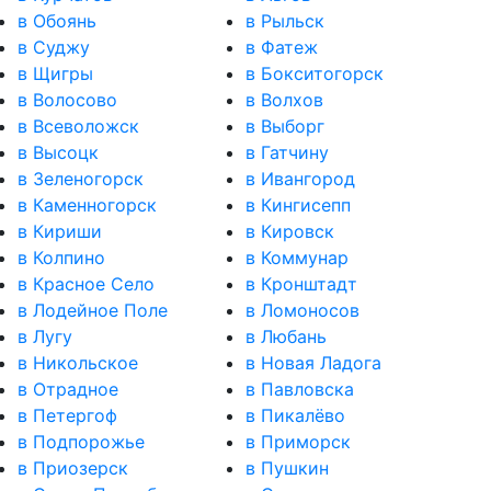
в Обоянь
в Рыльск
в Суджу
в Фатеж
в Щигры
в Бокситогорск
в Волосово
в Волхов
в Всеволожск
в Выборг
в Высоцк
в Гатчину
в Зеленогорск
в Ивангород
в Каменногорск
в Кингисепп
в Кириши
в Кировск
в Колпино
в Коммунар
в Красное Село
в Кронштадт
в Лодейное Поле
в Ломоносов
в Лугу
в Любань
в Никольское
в Новая Ладога
в Отрадное
в Павловска
в Петергоф
в Пикалёво
в Подпорожье
в Приморск
в Приозерск
в Пушкин