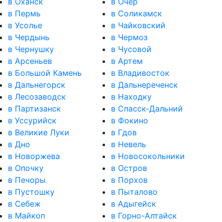
в Оханск
в Очер
в Пермь
в Соликамск
в Усолье
в Чайковский
в Чердынь
в Чермоз
в Чернушку
в Чусовой
в Арсеньев
в Артем
в Большой Камень
в Владивосток
в Дальнегорск
в Дальнереченск
в Лесозаводск
в Находку
в Партизанск
в Спасск-Дальний
в Уссурийск
в Фокино
в Великие Луки
в Гдов
в Дно
в Невель
в Новоржева
в Новосокольники
в Опочку
в Остров
в Печоры
в Порхов
в Пустошку
в Пыталово
в Себеж
в Адыгейск
в Майкоп
в Горно-Алтайск