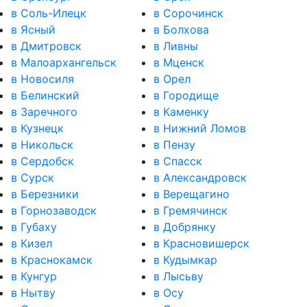
в Соль-Илецк
в Сорочинск
в Ясный
в Болхова
в Дмитровск
в Ливны
в Малоархангельск
в Мценск
в Новосиля
в Орел
в Белинский
в Городище
в Заречного
в Каменку
в Кузнецк
в Нижний Ломов
в Никольск
в Пензу
в Сердобск
в Спасск
в Сурск
в Александровск
в Березники
в Верещагино
в Горнозаводск
в Гремячинск
в Губаху
в Добрянку
в Кизел
в Красновишерск
в Краснокамск
в Кудымкар
в Кунгур
в Лысьву
в Нытву
в Осу