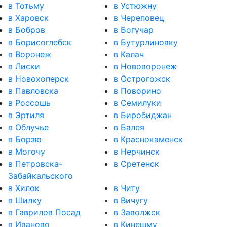
в Тотьму
в Устюжну
в Харовск
в Череповец
в Бобров
в Богучар
в Борисоглебск
в Бутурлиновку
в Воронеж
в Калач
в Лиски
в Нововоронеж
в Новохоперск
в Острогожск
в Павловска
в Поворино
в Россошь
в Семилуки
в Эртиля
в Биробиджан
в Облучье
в Балея
в Борзю
в Краснокаменск
в Могочу
в Нерчинск
в Петровска-
в Сретенск
Забайкальского
в Хилок
в Читу
в Шилку
в Вичугу
в Гаврилов Посад
в Заволжск
в Иваново
в Кинешму