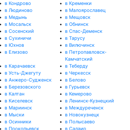
в Кондрово
в Кременки
в Людиново
в Малоярославец
в Медынь
в Мещовск
в Мосальск
в Обнинск
в Сосенский
в Спас-Деменск
в Сухиничи
в Тарусу
в Юхнов
в Вилючинск
в Елизово
в Петропавловск-
Камчатский
в Карачаевск
в Теберду
в Усть-Джегуту
в Черкесск
в Анжеро-Судженск
в Белово
в Березовского
в Гурьевск
в Калтан
в Кемерово
в Киселевск
в Ленинск-Кузнецкий
в Мариинск
в Междуреченск
в Мыски
в Новокузнецк
в Осинники
в Полысаево
в Прокопьевск
в Салаир