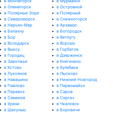
в Мончегорск
в Мурманск
в Оленегорск
в Островной
в Полярные Зори
в Полярный
в Североморск
в Снежногорск
в Нарьян-Мар
в Арзамас
в Балахну
в Богородск
в Бор
в Ветлугу
в Володарск
в Ворсму
в Выксу
в Горбатов
в Городец
в Дзержинск
в Заволжье
в Княгинино
в Кстово
в Кулебаки
в Лукоянов
в Лысково
в Навашино
в Нижний Новгород
в Павлово
в Первомайск
в Перевоз
в Саров
в Семенов
в Сергач
в Урени
в Чкаловск
в Шахунью
в Боровичи