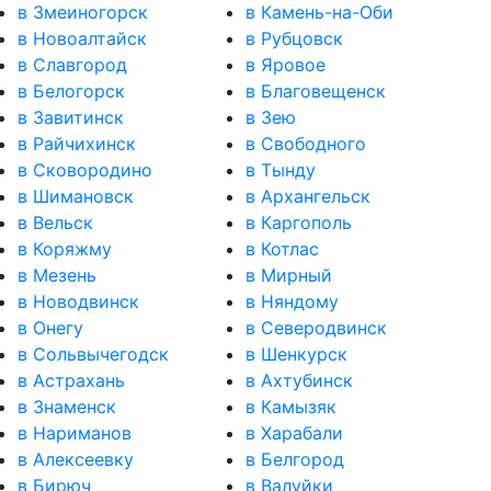
в Змеиногорск
в Камень-на-Оби
в Новоалтайск
в Рубцовск
в Славгород
в Яровое
в Белогорск
в Благовещенск
в Завитинск
в Зею
в Райчихинск
в Свободного
в Сковородино
в Тынду
в Шимановск
в Архангельск
в Вельск
в Каргополь
в Коряжму
в Котлас
в Мезень
в Мирный
в Новодвинск
в Няндому
в Онегу
в Северодвинск
в Сольвычегодск
в Шенкурск
в Астрахань
в Ахтубинск
в Знаменск
в Камызяк
в Нариманов
в Харабали
в Алексеевку
в Белгород
в Бирюч
в Валуйки