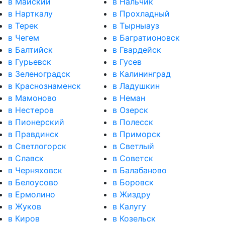
в Майский
в Нальчик
в Нарткалу
в Прохладный
в Терек
в Тырныауз
в Чегем
в Багратионовск
в Балтийск
в Гвардейск
в Гурьевск
в Гусев
в Зеленоградск
в Калининград
в Краснознаменск
в Ладушкин
в Мамоново
в Неман
в Нестеров
в Озерск
в Пионерский
в Полесск
в Правдинск
в Приморск
в Светлогорск
в Светлый
в Славск
в Советск
в Черняховск
в Балабаново
в Белоусово
в Боровск
в Ермолино
в Жиздру
в Жуков
в Калугу
в Киров
в Козельск