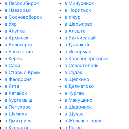
в Лесосибирск
в Минусинск
в Назарово
в Норильск
в Сосновоборск
в Ужур
в Уяр
в Шарыпово
в Алупка
в Алушта
в Армянск
в Бахчисарай
в Белогорск
в Джанкой
в Евпатория
в Инкерман
в Керчь
в Красноперекопск
в Саки
в Севастополь
в Старый Крым
в Судак
в Феодосия
в Щелкино
в Ялта
в Далматово
в Катайск
в Курган
в Куртамыш
в Макушино
в Петухово
в Шадринск
в Шумиху
в Щучье
в Дмитриев
в Железногорск
в Курчатов
в Льгов