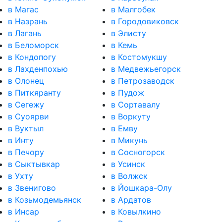
в Магас
в Малгобек
в Назрань
в Городовиковск
в Лагань
в Элисту
в Беломорск
в Кемь
в Кондопогу
в Костомукшу
в Лахденпохью
в Медвежьегорск
в Олонец
в Петрозаводск
в Питкяранту
в Пудож
в Сегежу
в Сортавалу
в Суоярви
в Воркуту
в Вуктыл
в Емву
в Инту
в Микунь
в Печору
в Сосногорск
в Сыктывкар
в Усинск
в Ухту
в Волжск
в Звенигово
в Йошкара-Олу
в Козьмодемьянск
в Ардатов
в Инсар
в Ковылкино