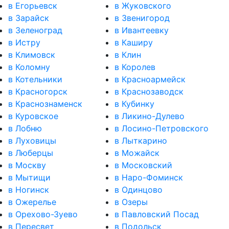
в Егорьевск
в Жуковского
в Зарайск
в Звенигород
в Зеленоград
в Ивантеевку
в Истру
в Каширу
в Климовск
в Клин
в Коломну
в Королев
в Котельники
в Красноармейск
в Красногорск
в Краснозаводск
в Краснознаменск
в Кубинку
в Куровское
в Ликино-Дулево
в Лобню
в Лосино-Петровского
в Луховицы
в Лыткарино
в Люберцы
в Можайск
в Москву
в Московский
в Мытищи
в Наро-Фоминск
в Ногинск
в Одинцово
в Ожерелье
в Озеры
в Орехово-Зуево
в Павловский Посад
в Пересвет
в Подольск