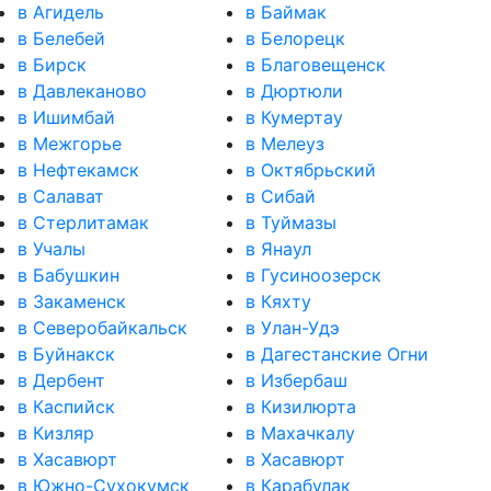
в Агидель
в Баймак
в Белебей
в Белорецк
в Бирск
в Благовещенск
в Давлеканово
в Дюртюли
в Ишимбай
в Кумертау
в Межгорье
в Мелеуз
в Нефтекамск
в Октябрьский
в Салават
в Сибай
в Стерлитамак
в Туймазы
в Учалы
в Янаул
в Бабушкин
в Гусиноозерск
в Закаменск
в Кяхту
в Северобайкальск
в Улан-Удэ
в Буйнакск
в Дагестанские Огни
в Дербент
в Избербаш
в Каспийск
в Кизилюрта
в Кизляр
в Махачкалу
в Хасавюрт
в Хасавюрт
в Южно-Сухокумск
в Карабулак