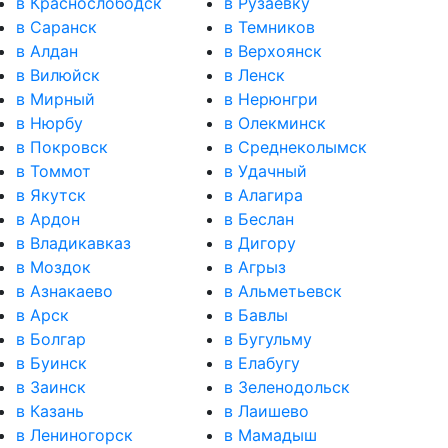
в Краснослободск
в Рузаевку
в Саранск
в Темников
в Алдан
в Верхоянск
в Вилюйск
в Ленск
в Мирный
в Нерюнгри
в Нюрбу
в Олекминск
в Покровск
в Среднеколымск
в Томмот
в Удачный
в Якутск
в Алагира
в Ардон
в Беслан
в Владикавказ
в Дигору
в Моздок
в Агрыз
в Азнакаево
в Альметьевск
в Арск
в Бавлы
в Болгар
в Бугульму
в Буинск
в Елабугу
в Заинск
в Зеленодольск
в Казань
в Лаишево
в Лениногорск
в Мамадыш