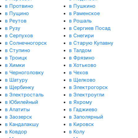
в Протвино
в Пушкино
в Пущино
в Раменское
в Реутов
в Рошаль
в Рузу
в Сергиев Посад
в Серпухов
в Снегири
в Солнечногорск
в Старую Купавну
в Ступино
в Талдом
в Троицк
в Фрязино
в Химки
в Хотьково
в Черноголовку
в Чехов
в Шатуру
в Щелково
в Щербинку
в Электрогорск
в Электросталь
в Электроугли
в Юбилейный
в Яхрому
в Апатиты
в Гаджиево
в Заозерск
в Заполярный
в Кандалакшу
в Кировск
в Ковдор
в Колу