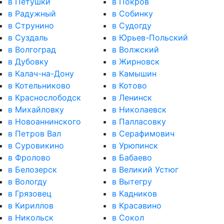
в Петушки
в Покров
в Радужный
в Собинку
в Струнино
в Судогду
в Суздаль
в Юрьев-Польский
в Волгоград
в Волжский
в Дубовку
в Жирновск
в Калач-на-Дону
в Камышин
в Котельниково
в Котово
в Краснослободск
в Ленинск
в Михайловку
в Николаевск
в Новоаннинского
в Палласовку
в Петров Вал
в Серафимович
в Суровикино
в Урюпинск
в Фролово
в Бабаево
в Белозерск
в Великий Устюг
в Вологду
в Вытегру
в Грязовец
в Кадников
в Кириллов
в Красавино
в Никольск
в Сокол