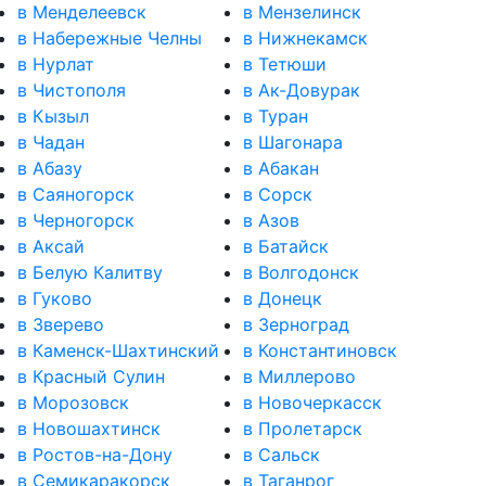
в Менделеевск
в Мензелинск
в Набережные Челны
в Нижнекамск
в Нурлат
в Тетюши
в Чистополя
в Ак-Довурак
в Кызыл
в Туран
в Чадан
в Шагонара
в Абазу
в Абакан
в Саяногорск
в Сорск
в Черногорск
в Азов
в Аксай
в Батайск
в Белую Калитву
в Волгодонск
в Гуково
в Донецк
в Зверево
в Зерноград
в Каменск-Шахтинский
в Константиновск
в Красный Сулин
в Миллерово
в Морозовск
в Новочеркасск
в Новошахтинск
в Пролетарск
в Ростов-на-Дону
в Сальск
в Семикаракорск
в Таганрог