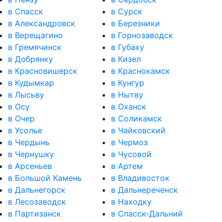
в Спасск
в Сурск
в Александровск
в Березники
в Верещагино
в Горнозаводск
в Гремячинск
в Губаху
в Добрянку
в Кизел
в Красновишерск
в Краснокамск
в Кудымкар
в Кунгур
в Лысьву
в Нытву
в Осу
в Оханск
в Очер
в Соликамск
в Усолье
в Чайковский
в Чердынь
в Чермоз
в Чернушку
в Чусовой
в Арсеньев
в Артем
в Большой Камень
в Владивосток
в Дальнегорск
в Дальнереченск
в Лесозаводск
в Находку
в Партизанск
в Спасск-Дальний