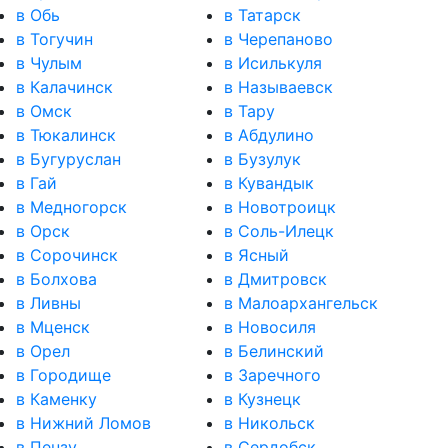
в Обь
в Татарск
в Тогучин
в Черепаново
в Чулым
в Исилькуля
в Калачинск
в Называевск
в Омск
в Тару
в Тюкалинск
в Абдулино
в Бугуруслан
в Бузулук
в Гай
в Кувандык
в Медногорск
в Новотроицк
в Орск
в Соль-Илецк
в Сорочинск
в Ясный
в Болхова
в Дмитровск
в Ливны
в Малоархангельск
в Мценск
в Новосиля
в Орел
в Белинский
в Городище
в Заречного
в Каменку
в Кузнецк
в Нижний Ломов
в Никольск
в Пензу
в Сердобск