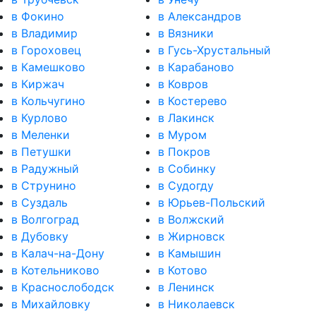
в Фокино
в Александров
в Владимир
в Вязники
в Гороховец
в Гусь-Хрустальный
в Камешково
в Карабаново
в Киржач
в Ковров
в Кольчугино
в Костерево
в Курлово
в Лакинск
в Меленки
в Муром
в Петушки
в Покров
в Радужный
в Собинку
в Струнино
в Судогду
в Суздаль
в Юрьев-Польский
в Волгоград
в Волжский
в Дубовку
в Жирновск
в Калач-на-Дону
в Камышин
в Котельниково
в Котово
в Краснослободск
в Ленинск
в Михайловку
в Николаевск