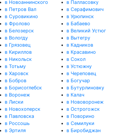
в Новоаннинского
в Палласовку
в Петров Вал
в Серафимович
в Суровикино
в Урюпинск
в Фролово
в Бабаево
в Белозерск
в Великий Устюг
в Вологду
в Вытегру
в Грязовец
в Кадников
в Кириллов
в Красавино
в Никольск
в Сокол
в Тотьму
в Устюжну
в Харовск
в Череповец
в Бобров
в Богучар
в Борисоглебск
в Бутурлиновку
в Воронеж
в Калач
в Лиски
в Нововоронеж
в Новохоперск
в Острогожск
в Павловска
в Поворино
в Россошь
в Семилуки
в Эртиля
в Биробиджан