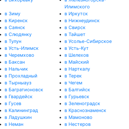
Илимского
в Зиму
в Иркутск
в Киренск
в Нижнеудинск
в Саянск
в Свирск
в Слюдянку
в Тайшет
в Тулун
в Усолье-Сибирское
в Усть-Илимск
в Усть-Кут
в Черемхово
в Шелехов
в Баксан
в Майский
в Нальчик
в Нарткалу
в Прохладный
в Терек
в Тырныауз
в Чегем
в Багратионовск
в Балтийск
в Гвардейск
в Гурьевск
в Гусев
в Зеленоградск
в Калининград
в Краснознаменск
в Ладушкин
в Мамоново
в Неман
в Нестеров