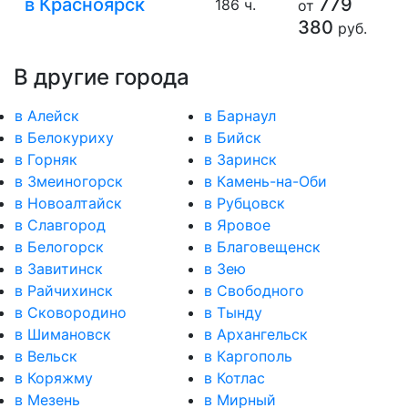
в Красноярск
779
186 ч.
от
380
руб.
В другие города
в Алейск
в Барнаул
в Белокуриху
в Бийск
в Горняк
в Заринск
в Змеиногорск
в Камень-на-Оби
в Новоалтайск
в Рубцовск
в Славгород
в Яровое
в Белогорск
в Благовещенск
в Завитинск
в Зею
в Райчихинск
в Свободного
в Сковородино
в Тынду
в Шимановск
в Архангельск
в Вельск
в Каргополь
в Коряжму
в Котлас
в Мезень
в Мирный