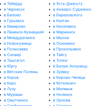
в Теберду
в Усть-Джегуту
в Черкесск
в Анжеро-Судженск
в Белово
в Березовского
в Гурьевск
в Калтан
в Кемерово
в Киселевск
в Ленинск-Кузнецкий
в Мариинск
в Междуреченск
в Мыски
в Новокузнецк
в Осинники
в Полысаево
в Прокопьевск
в Салаир
в Тайгу
в Таштагол
в Топки
в Юргу
в Белую Холуницу
в Вятские Поляны
в Зуевку
в Киров
в Кирово-Чепецк
в Кирс
в Котельнич
в Лузу
в Малмыж
в Мураши
в Нолинск
в Омутнинск
в Орлова
в Слободского
в Советск