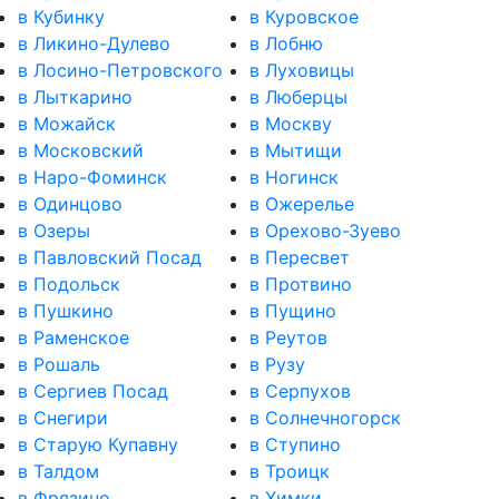
в Кубинку
в Куровское
в Ликино-Дулево
в Лобню
в Лосино-Петровского
в Луховицы
в Лыткарино
в Люберцы
в Можайск
в Москву
в Московский
в Мытищи
в Наро-Фоминск
в Ногинск
в Одинцово
в Ожерелье
в Озеры
в Орехово-Зуево
в Павловский Посад
в Пересвет
в Подольск
в Протвино
в Пушкино
в Пущино
в Раменское
в Реутов
в Рошаль
в Рузу
в Сергиев Посад
в Серпухов
в Снегири
в Солнечногорск
в Старую Купавну
в Ступино
в Талдом
в Троицк
в Фрязино
в Химки