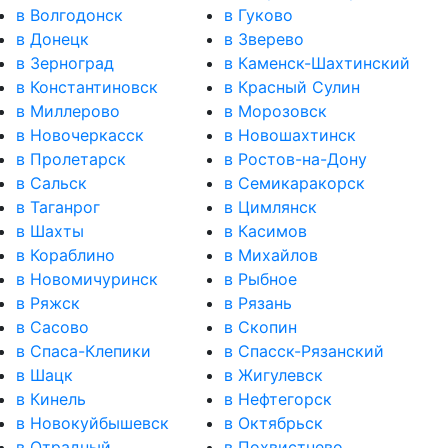
в Волгодонск
в Гуково
в Донецк
в Зверево
в Зерноград
в Каменск-Шахтинский
в Константиновск
в Красный Сулин
в Миллерово
в Морозовск
в Новочеркасск
в Новошахтинск
в Пролетарск
в Ростов-на-Дону
в Сальск
в Семикаракорск
в Таганрог
в Цимлянск
в Шахты
в Касимов
в Кораблино
в Михайлов
в Новомичуринск
в Рыбное
в Ряжск
в Рязань
в Сасово
в Скопин
в Спаса-Клепики
в Спасск-Рязанский
в Шацк
в Жигулевск
в Кинель
в Нефтегорск
в Новокуйбышевск
в Октябрьск
в Отрадный
в Похвистнево