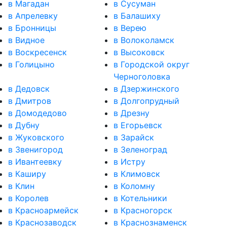
в Магадан
в Сусуман
в Апрелевку
в Балашиху
в Бронницы
в Верею
в Видное
в Волоколамск
в Воскресенск
в Высоковск
в Голицыно
в Городской округ
Черноголовка
в Дедовск
в Дзержинского
в Дмитров
в Долгопрудный
в Домодедово
в Дрезну
в Дубну
в Егорьевск
в Жуковского
в Зарайск
в Звенигород
в Зеленоград
в Ивантеевку
в Истру
в Каширу
в Климовск
в Клин
в Коломну
в Королев
в Котельники
в Красноармейск
в Красногорск
в Краснозаводск
в Краснознаменск