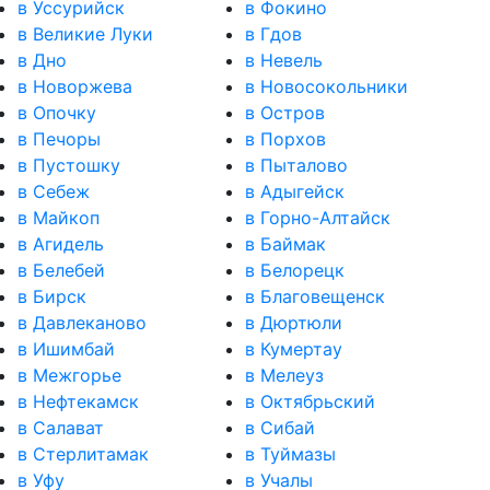
в Уссурийск
в Фокино
в Великие Луки
в Гдов
в Дно
в Невель
в Новоржева
в Новосокольники
в Опочку
в Остров
в Печоры
в Порхов
в Пустошку
в Пыталово
в Себеж
в Адыгейск
в Майкоп
в Горно-Алтайск
в Агидель
в Баймак
в Белебей
в Белорецк
в Бирск
в Благовещенск
в Давлеканово
в Дюртюли
в Ишимбай
в Кумертау
в Межгорье
в Мелеуз
в Нефтекамск
в Октябрьский
в Салават
в Сибай
в Стерлитамак
в Туймазы
в Уфу
в Учалы