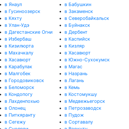
в Янаул
в Бабушкин
в Гусиноозерск
в Закаменск
в Кяхту
в Северобайкальск
в Улан-Удэ
в Буйнакск
в Дагестанские Огни
в Дербент
в Избербаш
в Каспийск
в Кизилюрта
в Кизляр
в Махачкалу
в Хасавюрт
в Хасавюрт
в Южно-Сухокумск
в Карабулак
в Магас
в Малгобек
в Назрань
в Городовиковск
в Лагань
в Беломорск
в Кемь
в Кондопогу
в Костомукшу
в Лахденпохью
в Медвежьегорск
в Олонец
в Петрозаводск
в Питкяранту
в Пудож
в Сегежу
в Сортавалу
в Суоярви
в Воркуту