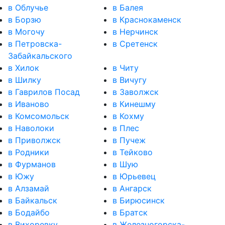
в Облучье
в Балея
в Борзю
в Краснокаменск
в Могочу
в Нерчинск
в Петровска-
в Сретенск
Забайкальского
в Хилок
в Читу
в Шилку
в Вичугу
в Гаврилов Посад
в Заволжск
в Иваново
в Кинешму
в Комсомольск
в Кохму
в Наволоки
в Плес
в Приволжск
в Пучеж
в Родники
в Тейково
в Фурманов
в Шую
в Южу
в Юрьевец
в Алзамай
в Ангарск
в Байкальск
в Бирюсинск
в Бодайбо
в Братск
в Вихоревку
в Железногорска-