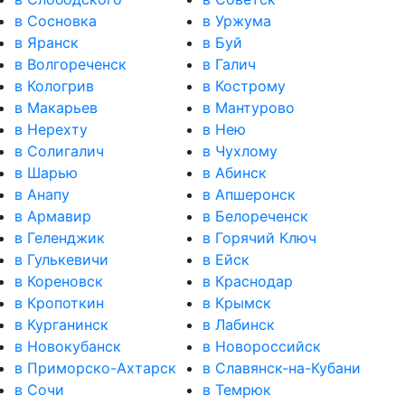
в Сосновка
в Уржума
в Яранск
в Буй
в Волгореченск
в Галич
в Кологрив
в Кострому
в Макарьев
в Мантурово
в Нерехту
в Нею
в Солигалич
в Чухлому
в Шарью
в Абинск
в Анапу
в Апшеронск
в Армавир
в Белореченск
в Геленджик
в Горячий Ключ
в Гулькевичи
в Ейск
в Кореновск
в Краснодар
в Кропоткин
в Крымск
в Курганинск
в Лабинск
в Новокубанск
в Новороссийск
в Приморско-Ахтарск
в Славянск-на-Кубани
в Сочи
в Темрюк