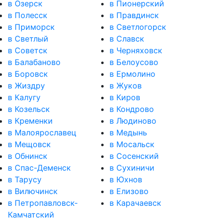
в Озерск
в Пионерский
в Полесск
в Правдинск
в Приморск
в Светлогорск
в Светлый
в Славск
в Советск
в Черняховск
в Балабаново
в Белоусово
в Боровск
в Ермолино
в Жиздру
в Жуков
в Калугу
в Киров
в Козельск
в Кондрово
в Кременки
в Людиново
в Малоярославец
в Медынь
в Мещовск
в Мосальск
в Обнинск
в Сосенский
в Спас-Деменск
в Сухиничи
в Тарусу
в Юхнов
в Вилючинск
в Елизово
в Петропавловск-
в Карачаевск
Камчатский