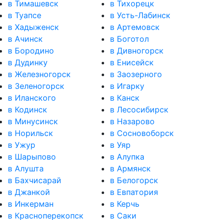
в Тимашевск
в Тихорецк
в Туапсе
в Усть-Лабинск
в Хадыженск
в Артемовск
в Ачинск
в Боготол
в Бородино
в Дивногорск
в Дудинку
в Енисейск
в Железногорск
в Заозерного
в Зеленогорск
в Игарку
в Иланского
в Канск
в Кодинск
в Лесосибирск
в Минусинск
в Назарово
в Норильск
в Сосновоборск
в Ужур
в Уяр
в Шарыпово
в Алупка
в Алушта
в Армянск
в Бахчисарай
в Белогорск
в Джанкой
в Евпатория
в Инкерман
в Керчь
в Красноперекопск
в Саки