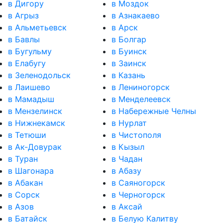
в Дигору
в Моздок
в Агрыз
в Азнакаево
в Альметьевск
в Арск
в Бавлы
в Болгар
в Бугульму
в Буинск
в Елабугу
в Заинск
в Зеленодольск
в Казань
в Лаишево
в Лениногорск
в Мамадыш
в Менделеевск
в Мензелинск
в Набережные Челны
в Нижнекамск
в Нурлат
в Тетюши
в Чистополя
в Ак-Довурак
в Кызыл
в Туран
в Чадан
в Шагонара
в Абазу
в Абакан
в Саяногорск
в Сорск
в Черногорск
в Азов
в Аксай
в Батайск
в Белую Калитву