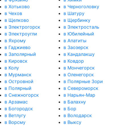
в Хотьково
в Черноголовку
в Чехов
в Шатуру
в Щелково
в Щербинку
в Электрогорск
в Электросталь
в Электроугли
в Юбилейный
в Яхрому
в Апатиты
в Гаджиево
в Заозерск
в Заполярный
в Кандалакшу
в Кировск
в Ковдор
в Колу
в Мончегорск
в Мурманск
в Оленегорск
в Островной
в Полярные Зори
в Полярный
в Североморск
в Снежногорск
в Нарьян-Мар
в Арзамас
в Балахну
в Богородск
в Бор
в Ветлугу
в Володарск
в Ворсму
в Выксу