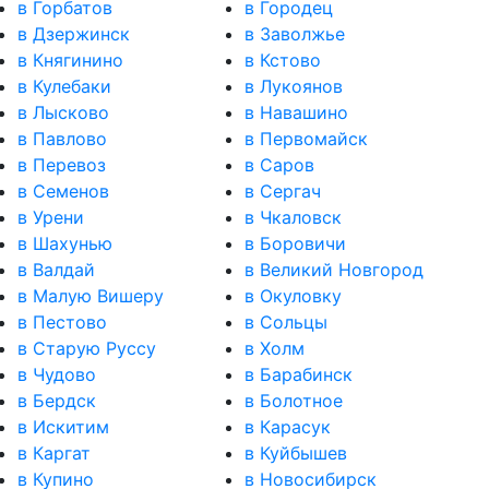
в Горбатов
в Городец
в Дзержинск
в Заволжье
в Княгинино
в Кстово
в Кулебаки
в Лукоянов
в Лысково
в Навашино
в Павлово
в Первомайск
в Перевоз
в Саров
в Семенов
в Сергач
в Урени
в Чкаловск
в Шахунью
в Боровичи
в Валдай
в Великий Новгород
в Малую Вишеру
в Окуловку
в Пестово
в Сольцы
в Старую Руссу
в Холм
в Чудово
в Барабинск
в Бердск
в Болотное
в Искитим
в Карасук
в Каргат
в Куйбышев
в Купино
в Новосибирск