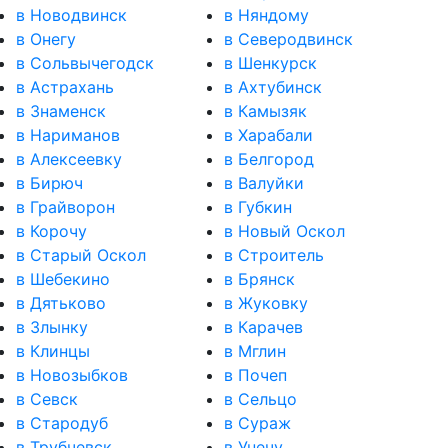
в Новодвинск
в Няндому
в Онегу
в Северодвинск
в Сольвычегодск
в Шенкурск
в Астрахань
в Ахтубинск
в Знаменск
в Камызяк
в Нариманов
в Харабали
в Алексеевку
в Белгород
в Бирюч
в Валуйки
в Грайворон
в Губкин
в Корочу
в Новый Оскол
в Старый Оскол
в Строитель
в Шебекино
в Брянск
в Дятьково
в Жуковку
в Злынку
в Карачев
в Клинцы
в Мглин
в Новозыбков
в Почеп
в Севск
в Сельцо
в Стародуб
в Сураж
в Трубчевск
в Унечу