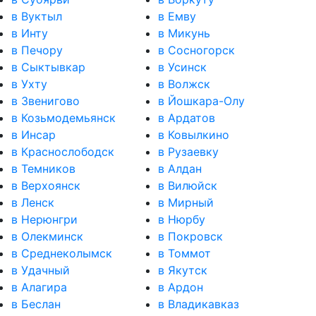
в Вуктыл
в Емву
в Инту
в Микунь
в Печору
в Сосногорск
в Сыктывкар
в Усинск
в Ухту
в Волжск
в Звенигово
в Йошкара-Олу
в Козьмодемьянск
в Ардатов
в Инсар
в Ковылкино
в Краснослободск
в Рузаевку
в Темников
в Алдан
в Верхоянск
в Вилюйск
в Ленск
в Мирный
в Нерюнгри
в Нюрбу
в Олекминск
в Покровск
в Среднеколымск
в Томмот
в Удачный
в Якутск
в Алагира
в Ардон
в Беслан
в Владикавказ