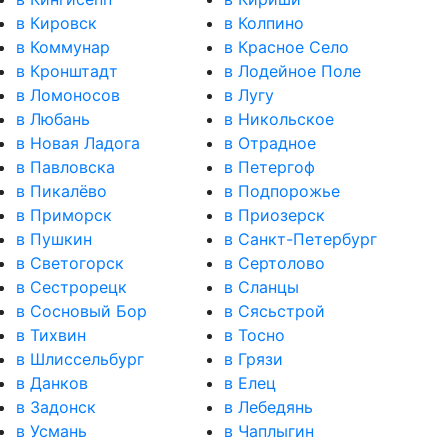
в Кировск
в Колпино
в Коммунар
в Красное Село
в Кронштадт
в Лодейное Поле
в Ломоносов
в Лугу
в Любань
в Никольское
в Новая Ладога
в Отрадное
в Павловска
в Петергоф
в Пикалёво
в Подпорожье
в Приморск
в Приозерск
в Пушкин
в Санкт-Петербург
в Светогорск
в Сертолово
в Сестрорецк
в Сланцы
в Сосновый Бор
в Сясьстрой
в Тихвин
в Тосно
в Шлиссельбург
в Грязи
в Данков
в Елец
в Задонск
в Лебедянь
в Усмань
в Чаплыгин