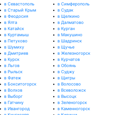
в Севастополь
в Симферополь
в Старый Крым
в Судак
в Феодосия
в Щелкино
в Ялта
в Далматово
в Катайск
в Курган
в Куртамыш
в Макушино
в Петухово
в Шадринск
в Шумиху
в Щучье
в Дмитриев
в Железногорск
в Курск
в Курчатов
в Льгов
в Обоянь
в Рыльск
в Суджу
в Фатеж
в Щигры
в Бокситогорск
в Волосово
в Волхов
в Всеволожск
в Выборг
в Высоцк
в Гатчину
в Зеленогорск
в Ивангород
в Каменногорск
в Кингисепп
в Кириши