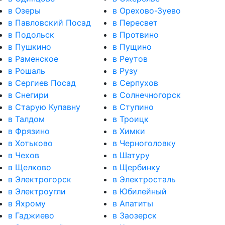
в Озеры
в Орехово-Зуево
в Павловский Посад
в Пересвет
в Подольск
в Протвино
в Пушкино
в Пущино
в Раменское
в Реутов
в Рошаль
в Рузу
в Сергиев Посад
в Серпухов
в Снегири
в Солнечногорск
в Старую Купавну
в Ступино
в Талдом
в Троицк
в Фрязино
в Химки
в Хотьково
в Черноголовку
в Чехов
в Шатуру
в Щелково
в Щербинку
в Электрогорск
в Электросталь
в Электроугли
в Юбилейный
в Яхрому
в Апатиты
в Гаджиево
в Заозерск