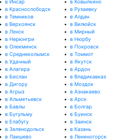
в Инсар
в Ковылкино
в Краснослободск
в Рузаевку
в Темников
в Алдан
в Верхоянск
в Вилюйск
в Ленск
в Мирный
в Нерюнгри
в Нюрбу
в Олекминск
в Покровск
в Среднеколымск
в Томмот
в Удачный
в Якутск
в Алагира
в Ардон
в Беслан
в Владикавказ
в Дигору
в Моздок
в Агрыз
в Азнакаево
в Альметьевск
в Арск
в Бавлы
в Болгар
в Бугульму
в Буинск
в Елабугу
в Заинск
в Зеленодольск
в Казань
в Лаишево
в Лениногорск