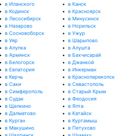
в Иланского
в Канск
в Кодинск
в Красноярск
в Лесосибирск
в Минусинск
в Назарово
в Норильск
в Сосновоборск
в Ужур
в Уяр
в Шарыпово
в Алупка
в Алушта
в Армянск
в Бахчисарай
в Белогорск
в Джанкой
в Евпатория
в Инкерман
в Керчь
в Красноперекопск
в Саки
в Севастополь
в Симферополь
в Старый Крым
в Судак
в Феодосия
в Щелкино
в Ялта
в Далматово
в Катайск
в Курган
в Куртамыш
в Макушино
в Петухово
в Шадринск
в Шумиху