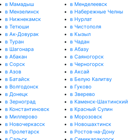
в Мамадыш
в Менделеевск
в Мензелинск
в Набережные Челны
в Нижнекамск
в Нурлат
в Тетюши
в Чистополя
в Ак-Довурак
в Кызыл
в Туран
в Чадан
в Шагонара
в Абазу
в Абакан
в Саяногорск
в Сорск
в Черногорск
в Азов
в Аксай
в Батайск
в Белую Калитву
в Волгодонск
в Гуково
в Донецк
в Зверево
в Зерноград
в Каменск-Шахтинский
в Константиновск
в Красный Сулин
в Миллерово
в Морозовск
в Новочеркасск
в Новошахтинск
в Пролетарск
в Ростов-на-Дону
в Сальск
в Семикаракорск