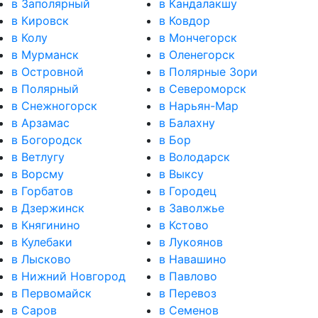
в Заполярный
в Кандалакшу
в Кировск
в Ковдор
в Колу
в Мончегорск
в Мурманск
в Оленегорск
в Островной
в Полярные Зори
в Полярный
в Североморск
в Снежногорск
в Нарьян-Мар
в Арзамас
в Балахну
в Богородск
в Бор
в Ветлугу
в Володарск
в Ворсму
в Выксу
в Горбатов
в Городец
в Дзержинск
в Заволжье
в Княгинино
в Кстово
в Кулебаки
в Лукоянов
в Лысково
в Навашино
в Нижний Новгород
в Павлово
в Первомайск
в Перевоз
в Саров
в Семенов