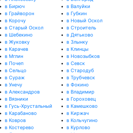
в Бирюч
в Валуйки
в Грайворон
в Губкин
в Корочу
в Новый Оскол
в Старый Оскол
в Строитель
в Шебекино
в Дятьково
в Жуковку
в Злынку
в Карачев
в Клинцы
в Мглин
в Новозыбков
в Почеп
в Севск
в Сельцо
в Стародуб
в Сураж
в Трубчевск
в Унечу
в Фокино
в Александров
в Владимир
в Вязники
в Гороховец
в Гусь-Хрустальный
в Камешково
в Карабаново
в Киржач
в Ковров
в Кольчугино
в Костерево
в Курлово