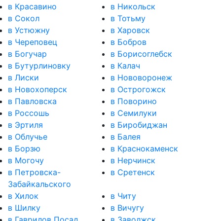
в Красавино
в Никольск
в Сокол
в Тотьму
в Устюжну
в Харовск
в Череповец
в Бобров
в Богучар
в Борисоглебск
в Бутурлиновку
в Калач
в Лиски
в Нововоронеж
в Новохоперск
в Острогожск
в Павловска
в Поворино
в Россошь
в Семилуки
в Эртиля
в Биробиджан
в Облучье
в Балея
в Борзю
в Краснокаменск
в Могочу
в Нерчинск
в Петровска-
в Сретенск
Забайкальского
в Хилок
в Читу
в Шилку
в Вичугу
в Гаврилов Посад
в Заволжск