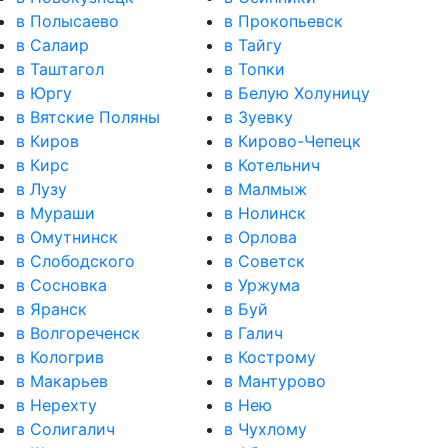
в Полысаево
в Прокопьевск
в Салаир
в Тайгу
в Таштагол
в Топки
в Юргу
в Белую Холуницу
в Вятские Поляны
в Зуевку
в Киров
в Кирово-Чепецк
в Кирс
в Котельнич
в Лузу
в Малмыж
в Мураши
в Нолинск
в Омутнинск
в Орлова
в Слободского
в Советск
в Сосновка
в Уржума
в Яранск
в Буй
в Волгореченск
в Галич
в Кологрив
в Кострому
в Макарьев
в Мантурово
в Нерехту
в Нею
в Солигалич
в Чухлому