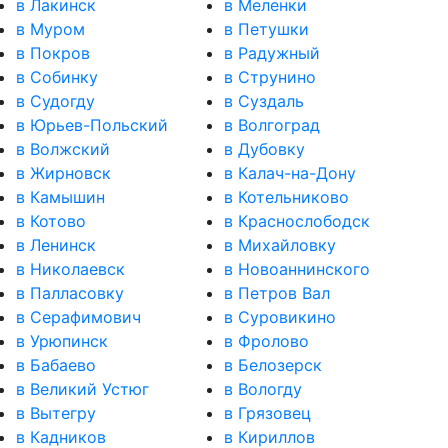
в Лакинск
в Меленки
в Муром
в Петушки
в Покров
в Радужный
в Собинку
в Струнино
в Судогду
в Суздаль
в Юрьев-Польский
в Волгоград
в Волжский
в Дубовку
в Жирновск
в Калач-на-Дону
в Камышин
в Котельниково
в Котово
в Краснослободск
в Ленинск
в Михайловку
в Николаевск
в Новоаннинского
в Палласовку
в Петров Вал
в Серафимович
в Суровикино
в Урюпинск
в Фролово
в Бабаево
в Белозерск
в Великий Устюг
в Вологду
в Вытегру
в Грязовец
в Кадников
в Кириллов