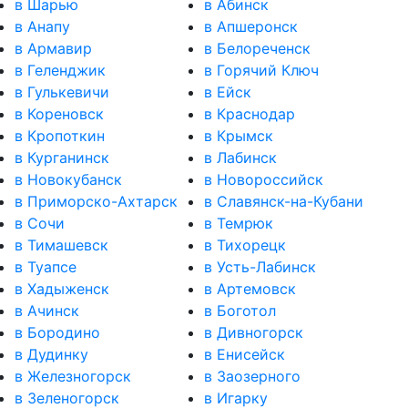
в Шарью
в Абинск
в Анапу
в Апшеронск
в Армавир
в Белореченск
в Геленджик
в Горячий Ключ
в Гулькевичи
в Ейск
в Кореновск
в Краснодар
в Кропоткин
в Крымск
в Курганинск
в Лабинск
в Новокубанск
в Новороссийск
в Приморско-Ахтарск
в Славянск-на-Кубани
в Сочи
в Темрюк
в Тимашевск
в Тихорецк
в Туапсе
в Усть-Лабинск
в Хадыженск
в Артемовск
в Ачинск
в Боготол
в Бородино
в Дивногорск
в Дудинку
в Енисейск
в Железногорск
в Заозерного
в Зеленогорск
в Игарку