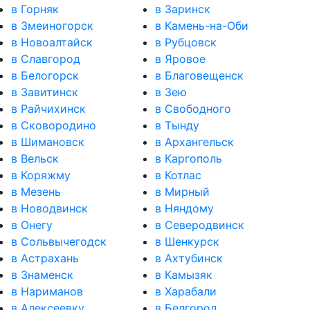
в Горняк
в Заринск
в Змеиногорск
в Камень-на-Оби
в Новоалтайск
в Рубцовск
в Славгород
в Яровое
в Белогорск
в Благовещенск
в Завитинск
в Зею
в Райчихинск
в Свободного
в Сковородино
в Тынду
в Шимановск
в Архангельск
в Вельск
в Каргополь
в Коряжму
в Котлас
в Мезень
в Мирный
в Новодвинск
в Няндому
в Онегу
в Северодвинск
в Сольвычегодск
в Шенкурск
в Астрахань
в Ахтубинск
в Знаменск
в Камызяк
в Нариманов
в Харабали
в Алексеевку
в Белгород