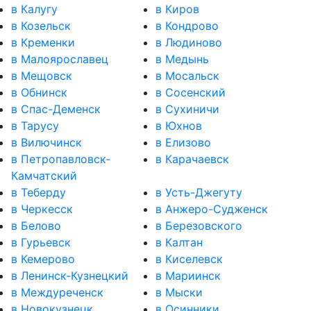
в Калугу
в Киров
в Козельск
в Кондрово
в Кременки
в Людиново
в Малоярославец
в Медынь
в Мещовск
в Мосальск
в Обнинск
в Сосенский
в Спас-Деменск
в Сухиничи
в Тарусу
в Юхнов
в Вилючинск
в Елизово
в Петропавловск-
в Карачаевск
Камчатский
в Теберду
в Усть-Джегуту
в Черкесск
в Анжеро-Судженск
в Белово
в Березовского
в Гурьевск
в Калтан
в Кемерово
в Киселевск
в Ленинск-Кузнецкий
в Мариинск
в Междуреченск
в Мыски
в Новокузнецк
в Осинники