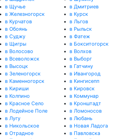
в Щучье
в Дмитриев
в Железногорск
в Курск
в Курчатов
в Льгов
в Обоянь
в Рыльск
в Суджу
в Фатеж
в Щигры
в Бокситогорск
в Волосово
в Волхов
в Всеволожск
в Выборг
в Высоцк
в Гатчину
в Зеленогорск
в Ивангород
в Каменногорск
в Кингисепп
в Кириши
в Кировск
в Колпино
в Коммунар
в Красное Село
в Кронштадт
в Лодейное Поле
в Ломоносов
в Лугу
в Любань
в Никольское
в Новая Ладога
в Отрадное
в Павловска