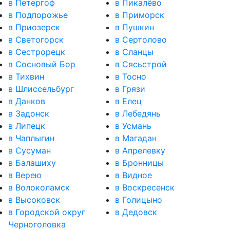
в Петергоф
в Пикалёво
в Подпорожье
в Приморск
в Приозерск
в Пушкин
в Светогорск
в Сертолово
в Сестрорецк
в Сланцы
в Сосновый Бор
в Сясьстрой
в Тихвин
в Тосно
в Шлиссельбург
в Грязи
в Данков
в Елец
в Задонск
в Лебедянь
в Липецк
в Усмань
в Чаплыгин
в Магадан
в Сусуман
в Апрелевку
в Балашиху
в Бронницы
в Верею
в Видное
в Волоколамск
в Воскресенск
в Высоковск
в Голицыно
в Городской округ
в Дедовск
Черноголовка