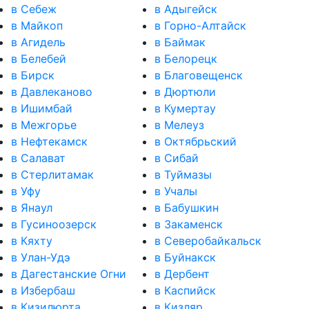
в Себеж
в Адыгейск
в Майкоп
в Горно-Алтайск
в Агидель
в Баймак
в Белебей
в Белорецк
в Бирск
в Благовещенск
в Давлеканово
в Дюртюли
в Ишимбай
в Кумертау
в Межгорье
в Мелеуз
в Нефтекамск
в Октябрьский
в Салават
в Сибай
в Стерлитамак
в Туймазы
в Уфу
в Учалы
в Янаул
в Бабушкин
в Гусиноозерск
в Закаменск
в Кяхту
в Северобайкальск
в Улан-Удэ
в Буйнакск
в Дагестанские Огни
в Дербент
в Избербаш
в Каспийск
в Кизилюрта
в Кизляр