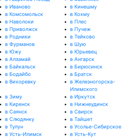
в Иваново
в Кинешму
в Комсомольск
в Кохму
в Наволоки
в Плес
в Приволжск
в Пучеж
в Родники
в Тейково
в Фурманов
в Шую
в Южу
в Юрьевец
в Алзамай
в Ангарск
в Байкальск
в Бирюсинск
в Бодайбо
в Братск
в Вихоревку
в Железногорска-
Илимского
в Зиму
в Иркутск
в Киренск
в Нижнеудинск
в Саянск
в Свирск
в Слюдянку
в Тайшет
в Тулун
в Усолье-Сибирское
в Усть-Илимск
в Усть-Кут