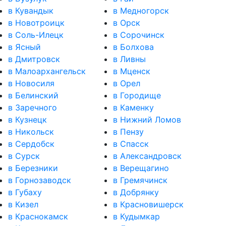
в Кувандык
в Медногорск
в Новотроицк
в Орск
в Соль-Илецк
в Сорочинск
в Ясный
в Болхова
в Дмитровск
в Ливны
в Малоархангельск
в Мценск
в Новосиля
в Орел
в Белинский
в Городище
в Заречного
в Каменку
в Кузнецк
в Нижний Ломов
в Никольск
в Пензу
в Сердобск
в Спасск
в Сурск
в Александровск
в Березники
в Верещагино
в Горнозаводск
в Гремячинск
в Губаху
в Добрянку
в Кизел
в Красновишерск
в Краснокамск
в Кудымкар