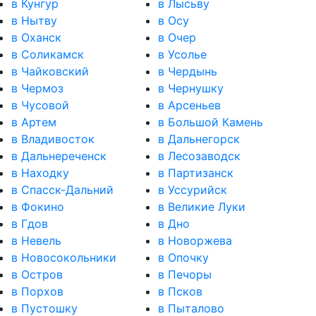
в Кунгур
в Лысьву
в Нытву
в Осу
в Оханск
в Очер
в Соликамск
в Усолье
в Чайковский
в Чердынь
в Чермоз
в Чернушку
в Чусовой
в Арсеньев
в Артем
в Большой Камень
в Владивосток
в Дальнегорск
в Дальнереченск
в Лесозаводск
в Находку
в Партизанск
в Спасск-Дальний
в Уссурийск
в Фокино
в Великие Луки
в Гдов
в Дно
в Невель
в Новоржева
в Новосокольники
в Опочку
в Остров
в Печоры
в Порхов
в Псков
в Пустошку
в Пыталово