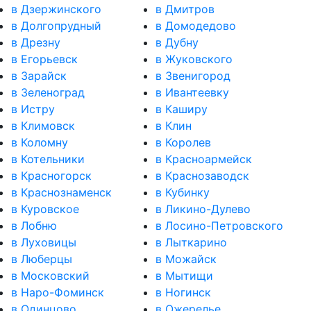
в Дзержинского
в Дмитров
в Долгопрудный
в Домодедово
в Дрезну
в Дубну
в Егорьевск
в Жуковского
в Зарайск
в Звенигород
в Зеленоград
в Ивантеевку
в Истру
в Каширу
в Климовск
в Клин
в Коломну
в Королев
в Котельники
в Красноармейск
в Красногорск
в Краснозаводск
в Краснознаменск
в Кубинку
в Куровское
в Ликино-Дулево
в Лобню
в Лосино-Петровского
в Луховицы
в Лыткарино
в Люберцы
в Можайск
в Московский
в Мытищи
в Наро-Фоминск
в Ногинск
в Одинцово
в Ожерелье