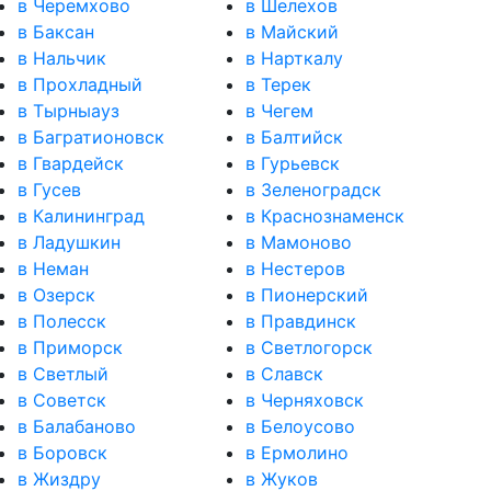
в Черемхово
в Шелехов
в Баксан
в Майский
в Нальчик
в Нарткалу
в Прохладный
в Терек
в Тырныауз
в Чегем
в Багратионовск
в Балтийск
в Гвардейск
в Гурьевск
в Гусев
в Зеленоградск
в Калининград
в Краснознаменск
в Ладушкин
в Мамоново
в Неман
в Нестеров
в Озерск
в Пионерский
в Полесск
в Правдинск
в Приморск
в Светлогорск
в Светлый
в Славск
в Советск
в Черняховск
в Балабаново
в Белоусово
в Боровск
в Ермолино
в Жиздру
в Жуков