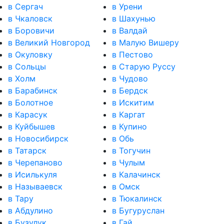
в Сергач
в Урени
в Чкаловск
в Шахунью
в Боровичи
в Валдай
в Великий Новгород
в Малую Вишеру
в Окуловку
в Пестово
в Сольцы
в Старую Руссу
в Холм
в Чудово
в Барабинск
в Бердск
в Болотное
в Искитим
в Карасук
в Каргат
в Куйбышев
в Купино
в Новосибирск
в Обь
в Татарск
в Тогучин
в Черепаново
в Чулым
в Исилькуля
в Калачинск
в Называевск
в Омск
в Тару
в Тюкалинск
в Абдулино
в Бугуруслан
в Бузулук
в Гай