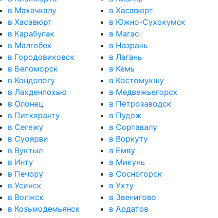
в Махачкалу
в Хасавюрт
в Хасавюрт
в Южно-Сухокумск
в Карабулак
в Магас
в Малгобек
в Назрань
в Городовиковск
в Лагань
в Беломорск
в Кемь
в Кондопогу
в Костомукшу
в Лахденпохью
в Медвежьегорск
в Олонец
в Петрозаводск
в Питкяранту
в Пудож
в Сегежу
в Сортавалу
в Суоярви
в Воркуту
в Вуктыл
в Емву
в Инту
в Микунь
в Печору
в Сосногорск
в Усинск
в Ухту
в Волжск
в Звенигово
в Козьмодемьянск
в Ардатов