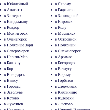
в Юбилейный
в Яхрому
в Апатиты
в Гаджиево
в Заозерск
в Заполярный
в Кандалакшу
в Кировск
в Ковдор
в Колу
в Мончегорск
в Мурманск
в Оленегорск
в Островной
в Полярные Зори
в Полярный
в Североморск
в Снежногорск
в Нарьян-Мар
в Арзамас
в Балахну
в Богородск
в Бор
в Ветлугу
в Володарск
в Ворсму
в Выксу
в Горбатов
в Городец
в Дзержинск
в Заволжье
в Княгинино
в Кстово
в Кулебаки
в Лукоянов
в Лысково
в Навашино
в Нижний Новгород