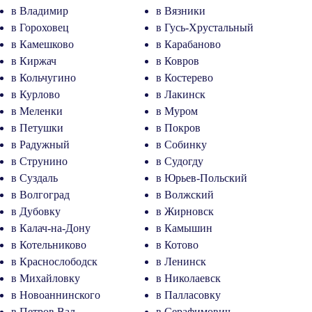
в Владимир
в Вязники
в Гороховец
в Гусь-Хрустальный
в Камешково
в Карабаново
в Киржач
в Ковров
в Кольчугино
в Костерево
в Курлово
в Лакинск
в Меленки
в Муром
в Петушки
в Покров
в Радужный
в Собинку
в Струнино
в Судогду
в Суздаль
в Юрьев-Польский
в Волгоград
в Волжский
в Дубовку
в Жирновск
в Калач-на-Дону
в Камышин
в Котельниково
в Котово
в Краснослободск
в Ленинск
в Михайловку
в Николаевск
в Новоаннинского
в Палласовку
в Петров Вал
в Серафимович