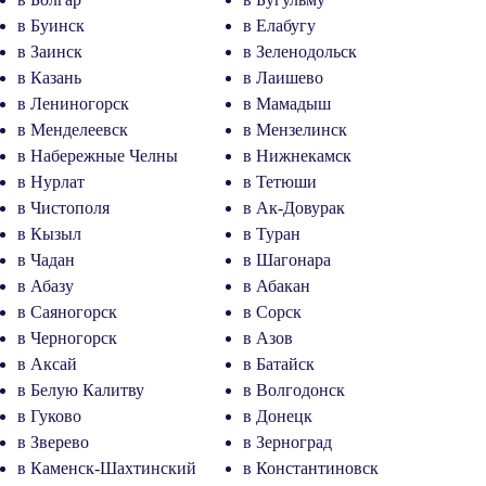
в Буинск
в Елабугу
в Заинск
в Зеленодольск
в Казань
в Лаишево
в Лениногорск
в Мамадыш
в Менделеевск
в Мензелинск
в Набережные Челны
в Нижнекамск
в Нурлат
в Тетюши
в Чистополя
в Ак-Довурак
в Кызыл
в Туран
в Чадан
в Шагонара
в Абазу
в Абакан
в Саяногорск
в Сорск
в Черногорск
в Азов
в Аксай
в Батайск
в Белую Калитву
в Волгодонск
в Гуково
в Донецк
в Зверево
в Зерноград
в Каменск-Шахтинский
в Константиновск