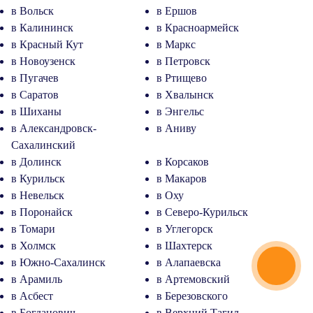
в Вольск
в Ершов
в Калининск
в Красноармейск
в Красный Кут
в Маркс
в Новоузенск
в Петровск
в Пугачев
в Ртищево
в Саратов
в Хвалынск
в Шиханы
в Энгельс
в Александровск-
в Аниву
Сахалинский
в Долинск
в Корсаков
в Курильск
в Макаров
в Невельск
в Оху
в Поронайск
в Северо-Курильск
в Томари
в Углегорск
в Холмск
в Шахтерск
в Южно-Сахалинск
в Алапаевска
в Арамиль
в Артемовский
в Асбест
в Березовского
в Богданович
в Верхний Тагил