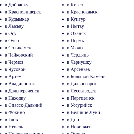
в Добрянку
в Кизел
в Красновишерск
в Краснокамск
в Кудымкар
в Кунгур
в Лысьву
в Нытву
в Осу
в Оханск
в Очер
в Пермь
в Соликамск
в Усолье
в Чайковский
в Чердынь
в Чермоз
в Чернушку
в Чусовой
в Арсеньев
в Артем
в Большой Камень
в Владивосток
в Дальнегорск
в Дальнереченск
в Лесозаводск
в Находку
в Партизанск
в Спасск-Дальний
в Уссурийск
в Фокино
в Великие Луки
в Гдов
в Дно
в Невель
в Новоржева
в Новосокольники
в Опочку