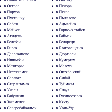
в Остров
в Печоры
в Порхов
в Псков
в Пустошку
в Пыталово
в Себеж
в Адыгейск
в Майкоп
в Горно-Алтайск
в Агидель
в Баймак
в Белебей
в Белорецк
в Бирск
в Благовещенск
в Давлеканово
в Дюртюли
в Ишимбай
в Кумертау
в Межгорье
в Мелеуз
в Нефтекамск
в Октябрьский
в Салават
в Сибай
в Стерлитамак
в Туймазы
в Учалы
в Янаул
в Бабушкин
в Гусиноозерск
в Закаменск
в Кяхту
в Северобайкальск
в Улан-Удэ