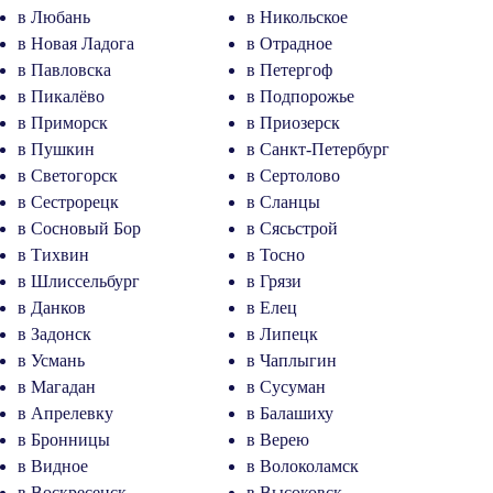
в Любань
в Никольское
в Новая Ладога
в Отрадное
в Павловска
в Петергоф
в Пикалёво
в Подпорожье
в Приморск
в Приозерск
в Пушкин
в Санкт-Петербург
в Светогорск
в Сертолово
в Сестрорецк
в Сланцы
в Сосновый Бор
в Сясьстрой
в Тихвин
в Тосно
в Шлиссельбург
в Грязи
в Данков
в Елец
в Задонск
в Липецк
в Усмань
в Чаплыгин
в Магадан
в Сусуман
в Апрелевку
в Балашиху
в Бронницы
в Верею
в Видное
в Волоколамск
в Воскресенск
в Высоковск