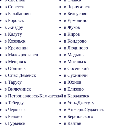
в Советск
в Черняховск
в Балабаново
в Белоусово
в Боровск
в Ермолино
в Жиздру
в Жуков
в Калугу
в Киров
в Козельск
в Кондрово
в Кременки
в Людиново
в Малоярославец
в Медынь
в Мещовск
в Мосальск
в Обнинск
в Сосенский
в Спас-Деменск
в Сухиничи
в Тарусу
в Юхнов
в Вилючинск
в Елизово
в Петропавловск-Камчатский
в Карачаевск
в Теберду
в Усть-Джегуту
в Черкесск
в Анжеро-Судженск
в Белово
в Березовского
в Гурьевск
в Калтан