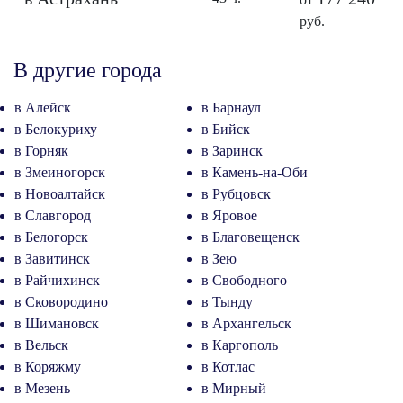
руб.
В другие города
в Алейск
в Барнаул
в Белокуриху
в Бийск
в Горняк
в Заринск
в Змеиногорск
в Камень-на-Оби
в Новоалтайск
в Рубцовск
в Славгород
в Яровое
в Белогорск
в Благовещенск
в Завитинск
в Зею
в Райчихинск
в Свободного
в Сковородино
в Тынду
в Шимановск
в Архангельск
в Вельск
в Каргополь
в Коряжму
в Котлас
в Мезень
в Мирный