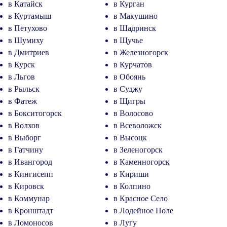
в Катайск
в Курган
в Куртамыш
в Макушино
в Петухово
в Шадринск
в Шумиху
в Щучье
в Дмитриев
в Железногорск
в Курск
в Курчатов
в Льгов
в Обоянь
в Рыльск
в Суджу
в Фатеж
в Щигры
в Бокситогорск
в Волосово
в Волхов
в Всеволожск
в Выборг
в Высоцк
в Гатчину
в Зеленогорск
в Ивангород
в Каменногорск
в Кингисепп
в Кириши
в Кировск
в Колпино
в Коммунар
в Красное Село
в Кронштадт
в Лодейное Поле
в Ломоносов
в Лугу