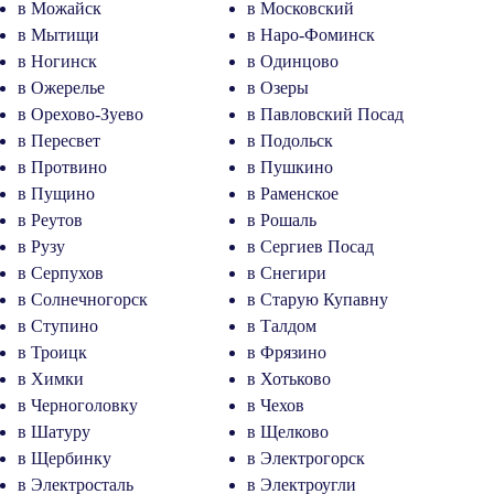
в Можайск
в Московский
в Мытищи
в Наро-Фоминск
в Ногинск
в Одинцово
в Ожерелье
в Озеры
в Орехово-Зуево
в Павловский Посад
в Пересвет
в Подольск
в Протвино
в Пушкино
в Пущино
в Раменское
в Реутов
в Рошаль
в Рузу
в Сергиев Посад
в Серпухов
в Снегири
в Солнечногорск
в Старую Купавну
в Ступино
в Талдом
в Троицк
в Фрязино
в Химки
в Хотьково
в Черноголовку
в Чехов
в Шатуру
в Щелково
в Щербинку
в Электрогорск
в Электросталь
в Электроугли