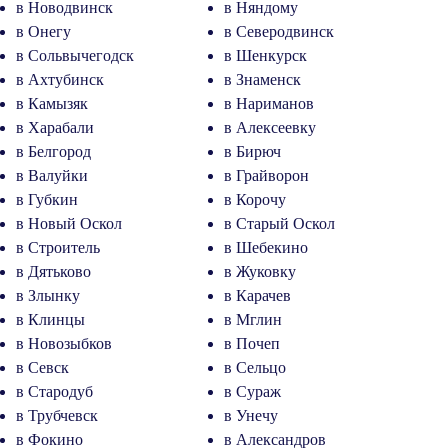
в Новодвинск
в Няндому
в Онегу
в Северодвинск
в Сольвычегодск
в Шенкурск
в Ахтубинск
в Знаменск
в Камызяк
в Нариманов
в Харабали
в Алексеевку
в Белгород
в Бирюч
в Валуйки
в Грайворон
в Губкин
в Корочу
в Новый Оскол
в Старый Оскол
в Строитель
в Шебекино
в Дятьково
в Жуковку
в Злынку
в Карачев
в Клинцы
в Мглин
в Новозыбков
в Почеп
в Севск
в Сельцо
в Стародуб
в Сураж
в Трубчевск
в Унечу
в Фокино
в Александров