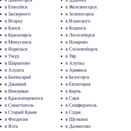
в Енисейск
в Железногорск
в Заозерного
в Зеленогорск
в Игарку
в Иланского
в Канск
в Кодинск
в Красноярск
в Лесосибирск
в Минусинск
в Назарово
в Норильск
в Сосновоборск
в Ужур
в Уяр
в Шарыпово
в Алупка
в Алушта
в Армянск
в Бахчисарай
в Белогорск
в Джанкой
в Евпатория
в Инкерман
в Керчь
в Красноперекопск
в Саки
в Севастополь
в Симферополь
в Старый Крым
в Судак
в Феодосия
в Щелкино
в Ялта
в Далматово