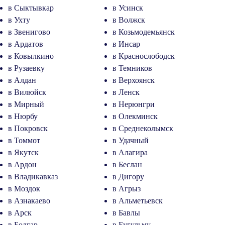
в Сыктывкар
в Усинск
в Ухту
в Волжск
в Звенигово
в Козьмодемьянск
в Ардатов
в Инсар
в Ковылкино
в Краснослободск
в Рузаевку
в Темников
в Алдан
в Верхоянск
в Вилюйск
в Ленск
в Мирный
в Нерюнгри
в Нюрбу
в Олекминск
в Покровск
в Среднеколымск
в Томмот
в Удачный
в Якутск
в Алагира
в Ардон
в Беслан
в Владикавказ
в Дигору
в Моздок
в Агрыз
в Азнакаево
в Альметьевск
в Арск
в Бавлы
в Болгар
в Бугульму