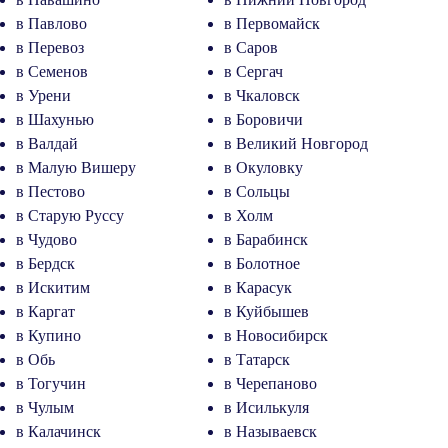
в Павлово
в Первомайск
в Перевоз
в Саров
в Семенов
в Сергач
в Урени
в Чкаловск
в Шахунью
в Боровичи
в Валдай
в Великий Новгород
в Малую Вишеру
в Окуловку
в Пестово
в Сольцы
в Старую Руссу
в Холм
в Чудово
в Барабинск
в Бердск
в Болотное
в Искитим
в Карасук
в Каргат
в Куйбышев
в Купино
в Новосибирск
в Обь
в Татарск
в Тогучин
в Черепаново
в Чулым
в Исилькуля
в Калачинск
в Называевск