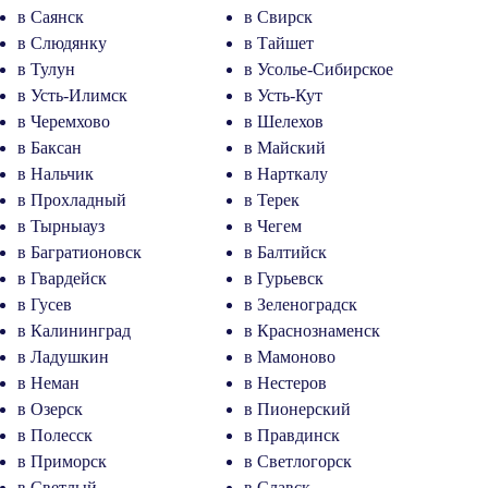
в Саянск
в Свирск
в Слюдянку
в Тайшет
в Тулун
в Усолье-Сибирское
в Усть-Илимск
в Усть-Кут
в Черемхово
в Шелехов
в Баксан
в Майский
в Нальчик
в Нарткалу
в Прохладный
в Терек
в Тырныауз
в Чегем
в Багратионовск
в Балтийск
в Гвардейск
в Гурьевск
в Гусев
в Зеленоградск
в Калининград
в Краснознаменск
в Ладушкин
в Мамоново
в Неман
в Нестеров
в Озерск
в Пионерский
в Полесск
в Правдинск
в Приморск
в Светлогорск
в Светлый
в Славск