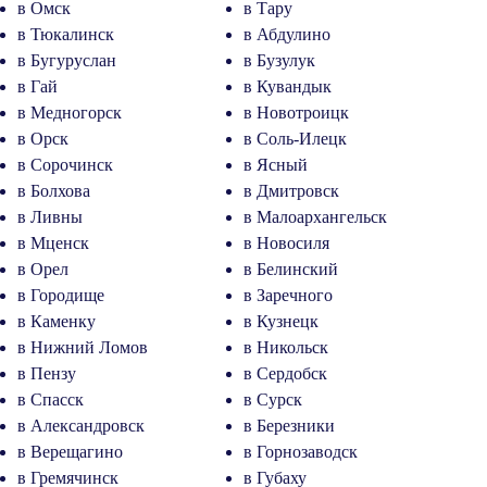
в Омск
в Тару
в Тюкалинск
в Абдулино
в Бугуруслан
в Бузулук
в Гай
в Кувандык
в Медногорск
в Новотроицк
в Орск
в Соль-Илецк
в Сорочинск
в Ясный
в Болхова
в Дмитровск
в Ливны
в Малоархангельск
в Мценск
в Новосиля
в Орел
в Белинский
в Городище
в Заречного
в Каменку
в Кузнецк
в Нижний Ломов
в Никольск
в Пензу
в Сердобск
в Спасск
в Сурск
в Александровск
в Березники
в Верещагино
в Горнозаводск
в Гремячинск
в Губаху