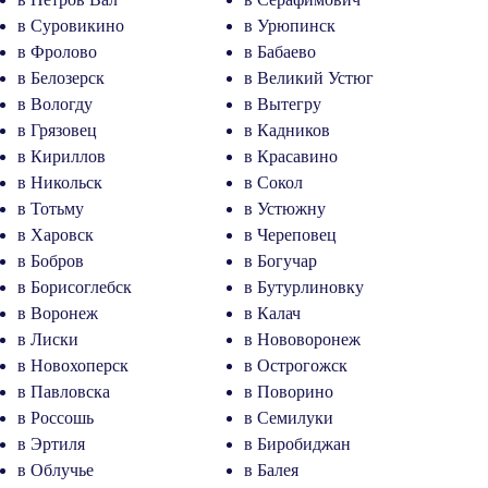
в Суровикино
в Урюпинск
в Фролово
в Бабаево
в Белозерск
в Великий Устюг
в Вологду
в Вытегру
в Грязовец
в Кадников
в Кириллов
в Красавино
в Никольск
в Сокол
в Тотьму
в Устюжну
в Харовск
в Череповец
в Бобров
в Богучар
в Борисоглебск
в Бутурлиновку
в Воронеж
в Калач
в Лиски
в Нововоронеж
в Новохоперск
в Острогожск
в Павловска
в Поворино
в Россошь
в Семилуки
в Эртиля
в Биробиджан
в Облучье
в Балея