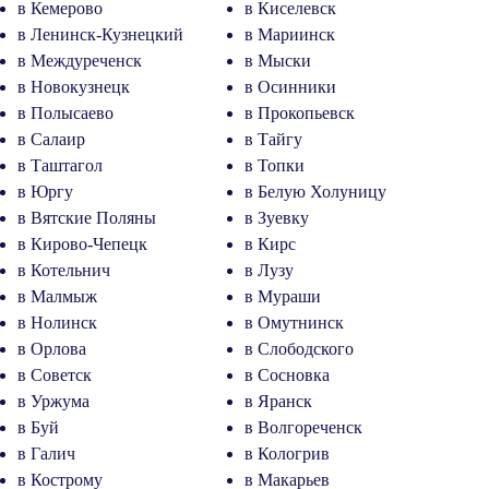
в Кемерово
в Киселевск
в Ленинск-Кузнецкий
в Мариинск
в Междуреченск
в Мыски
в Новокузнецк
в Осинники
в Полысаево
в Прокопьевск
в Салаир
в Тайгу
в Таштагол
в Топки
в Юргу
в Белую Холуницу
в Вятские Поляны
в Зуевку
в Кирово-Чепецк
в Кирс
в Котельнич
в Лузу
в Малмыж
в Мураши
в Нолинск
в Омутнинск
в Орлова
в Слободского
в Советск
в Сосновка
в Уржума
в Яранск
в Буй
в Волгореченск
в Галич
в Кологрив
в Кострому
в Макарьев