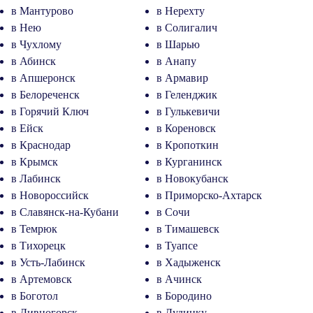
в Мантурово
в Нерехту
в Нею
в Солигалич
в Чухлому
в Шарью
в Абинск
в Анапу
в Апшеронск
в Армавир
в Белореченск
в Геленджик
в Горячий Ключ
в Гулькевичи
в Ейск
в Кореновск
в Краснодар
в Кропоткин
в Крымск
в Курганинск
в Лабинск
в Новокубанск
в Новороссийск
в Приморско-Ахтарск
в Славянск-на-Кубани
в Сочи
в Темрюк
в Тимашевск
в Тихорецк
в Туапсе
в Усть-Лабинск
в Хадыженск
в Артемовск
в Ачинск
в Боготол
в Бородино
в Дивногорск
в Дудинку