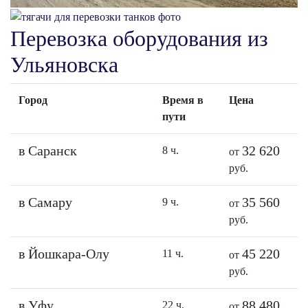
Перевозка оборудования из
Ульяновска
Город
Время в
Цена
пути
в Саранск
32 620
8 ч.
от
руб.
в Самару
35 560
9 ч.
от
руб.
в Йошкара-Олу
45 220
11 ч.
от
руб.
в Уфу
88 480
22 ч.
от