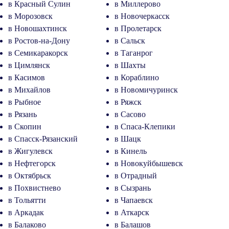
в Красный Сулин
в Миллерово
в Морозовск
в Новочеркасск
в Новошахтинск
в Пролетарск
в Ростов-на-Дону
в Сальск
в Семикаракорск
в Таганрог
в Цимлянск
в Шахты
в Касимов
в Кораблино
в Михайлов
в Новомичуринск
в Рыбное
в Ряжск
в Рязань
в Сасово
в Скопин
в Спаса-Клепики
в Спасск-Рязанский
в Шацк
в Жигулевск
в Кинель
в Нефтегорск
в Новокуйбышевск
в Октябрьск
в Отрадный
в Похвистнево
в Сызрань
в Тольятти
в Чапаевск
в Аркадак
в Аткарск
в Балаково
в Балашов