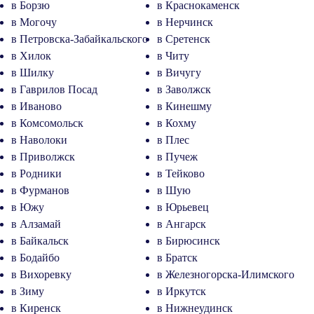
в Борзю
в Краснокаменск
в Могочу
в Нерчинск
в Петровска-Забайкальского
в Сретенск
в Хилок
в Читу
в Шилку
в Вичугу
в Гаврилов Посад
в Заволжск
в Иваново
в Кинешму
в Комсомольск
в Кохму
в Наволоки
в Плес
в Приволжск
в Пучеж
в Родники
в Тейково
в Фурманов
в Шую
в Южу
в Юрьевец
в Алзамай
в Ангарск
в Байкальск
в Бирюсинск
в Бодайбо
в Братск
в Вихоревку
в Железногорска-Илимского
в Зиму
в Иркутск
в Киренск
в Нижнеудинск