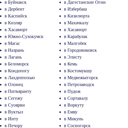
в Буйнакск
в Дагестанские Огни
в Дербент
в Избербаш
в Каспийск
в Кизилюрта
в Кизляр
в Махачкалу
в Хасавюрт
в Хасавюрт
в Южно-Сухокумск
в Карабулак
в Магас
в Малгобек
в Назрань
в Городовиковск
в Лагань
в Элисту
в Беломорск
в Кемь
в Кондопогу
в Костомукшу
в Лахденпохью
в Медвежьегорск
в Олонец
в Петрозаводск
в Питкяранту
в Пудож
в Сегежу
в Сортавалу
в Суоярви
в Воркуту
в Вуктыл
в Емву
в Инту
в Микунь
в Печору
в Сосногорск