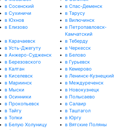
в Сосенский
в Спас-Деменск
в Сухиничи
в Тарусу
в Юхнов
в Вилючинск
в Елизово
в Петропавловск-
Камчатский
в Карачаевск
в Теберду
в Усть-Джегуту
в Черкесск
в Анжеро-Судженск
в Белово
в Березовского
в Гурьевск
в Калтан
в Кемерово
в Киселевск
в Ленинск-Кузнецкий
в Мариинск
в Междуреченск
в Мыски
в Новокузнецк
в Осинники
в Полысаево
в Прокопьевск
в Салаир
в Тайгу
в Таштагол
в Топки
в Юргу
в Белую Холуницу
в Вятские Поляны