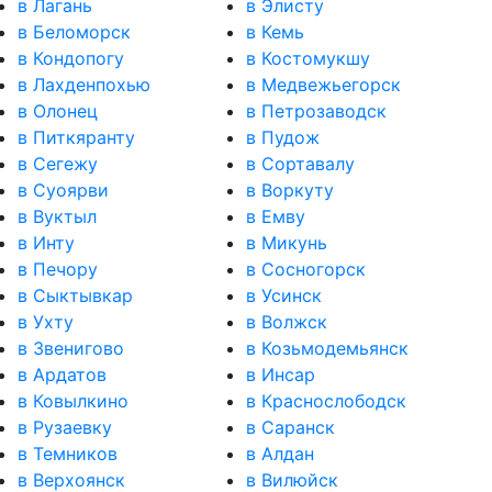
в Лагань
в Элисту
в Беломорск
в Кемь
в Кондопогу
в Костомукшу
в Лахденпохью
в Медвежьегорск
в Олонец
в Петрозаводск
в Питкяранту
в Пудож
в Сегежу
в Сортавалу
в Суоярви
в Воркуту
в Вуктыл
в Емву
в Инту
в Микунь
в Печору
в Сосногорск
в Сыктывкар
в Усинск
в Ухту
в Волжск
в Звенигово
в Козьмодемьянск
в Ардатов
в Инсар
в Ковылкино
в Краснослободск
в Рузаевку
в Саранск
в Темников
в Алдан
в Верхоянск
в Вилюйск