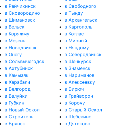
в Райчихинск
в Свободного
в Сковородино
в Тынду
в Шимановск
в Архангельск
в Вельск
в Каргополь
в Коряжму
в Котлас
в Мезень
в Мирный
в Новодвинск
в Няндому
в Онегу
в Северодвинск
в Сольвычегодск
в Шенкурск
в Ахтубинск
в Знаменск
в Камызяк
в Нариманов
в Харабали
в Алексеевку
в Белгород
в Бирюч
в Валуйки
в Грайворон
в Губкин
в Корочу
в Новый Оскол
в Старый Оскол
в Строитель
в Шебекино
в Брянск
в Дятьково