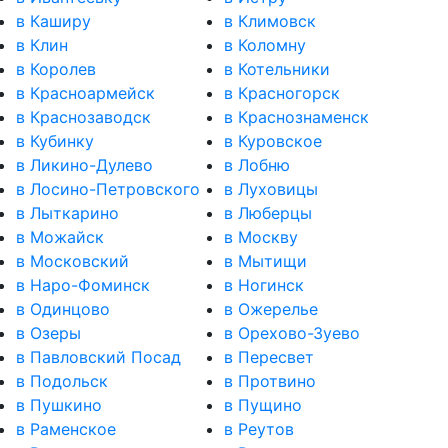
в Каширу
в Климовск
в Клин
в Коломну
в Королев
в Котельники
в Красноармейск
в Красногорск
в Краснозаводск
в Краснознаменск
в Кубинку
в Куровское
в Ликино-Дулево
в Лобню
в Лосино-Петровского
в Луховицы
в Лыткарино
в Люберцы
в Можайск
в Москву
в Московский
в Мытищи
в Наро-Фоминск
в Ногинск
в Одинцово
в Ожерелье
в Озеры
в Орехово-Зуево
в Павловский Посад
в Пересвет
в Подольск
в Протвино
в Пушкино
в Пущино
в Раменское
в Реутов