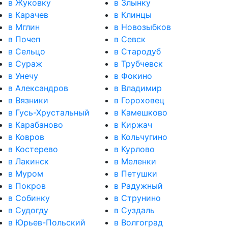
в Жуковку
в Злынку
в Карачев
в Клинцы
в Мглин
в Новозыбков
в Почеп
в Севск
в Сельцо
в Стародуб
в Сураж
в Трубчевск
в Унечу
в Фокино
в Александров
в Владимир
в Вязники
в Гороховец
в Гусь-Хрустальный
в Камешково
в Карабаново
в Киржач
в Ковров
в Кольчугино
в Костерево
в Курлово
в Лакинск
в Меленки
в Муром
в Петушки
в Покров
в Радужный
в Собинку
в Струнино
в Судогду
в Суздаль
в Юрьев-Польский
в Волгоград