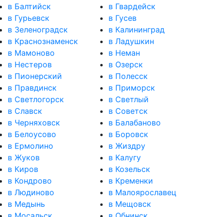
в Балтийск
в Гвардейск
в Гурьевск
в Гусев
в Зеленоградск
в Калининград
в Краснознаменск
в Ладушкин
в Мамоново
в Неман
в Нестеров
в Озерск
в Пионерский
в Полесск
в Правдинск
в Приморск
в Светлогорск
в Светлый
в Славск
в Советск
в Черняховск
в Балабаново
в Белоусово
в Боровск
в Ермолино
в Жиздру
в Жуков
в Калугу
в Киров
в Козельск
в Кондрово
в Кременки
в Людиново
в Малоярославец
в Медынь
в Мещовск
в Мосальск
в Обнинск