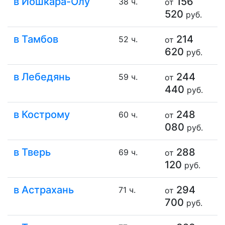
в Йошкара-Олу
156
38 ч.
от
520
руб.
в Тамбов
214
52 ч.
от
620
руб.
в Лебедянь
244
59 ч.
от
440
руб.
в Кострому
248
60 ч.
от
080
руб.
в Тверь
288
69 ч.
от
120
руб.
в Астрахань
294
71 ч.
от
700
руб.