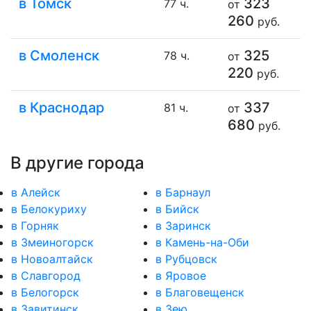
в Томск
323
77 ч.
от
260
руб.
в Смоленск
325
78 ч.
от
220
руб.
в Краснодар
337
81 ч.
от
680
руб.
В другие города
в Алейск
в Барнаул
в Белокуриху
в Бийск
в Горняк
в Заринск
в Змеиногорск
в Камень-на-Оби
в Новоалтайск
в Рубцовск
в Славгород
в Яровое
в Белогорск
в Благовещенск
в Завитинск
в Зею