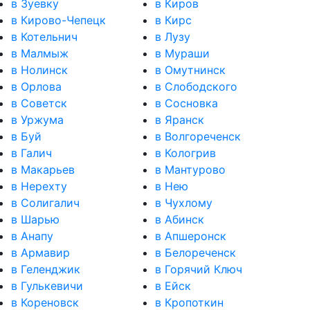
в Зуевку
в Киров
в Кирово-Чепецк
в Кирс
в Котельнич
в Лузу
в Малмыж
в Мураши
в Нолинск
в Омутнинск
в Орлова
в Слободского
в Советск
в Сосновка
в Уржума
в Яранск
в Буй
в Волгореченск
в Галич
в Кологрив
в Макарьев
в Мантурово
в Нерехту
в Нею
в Солигалич
в Чухлому
в Шарью
в Абинск
в Анапу
в Апшеронск
в Армавир
в Белореченск
в Геленджик
в Горячий Ключ
в Гулькевичи
в Ейск
в Кореновск
в Кропоткин