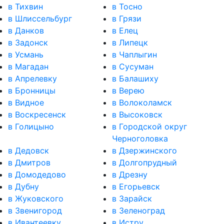
в Тихвин
в Тосно
в Шлиссельбург
в Грязи
в Данков
в Елец
в Задонск
в Липецк
в Усмань
в Чаплыгин
в Магадан
в Сусуман
в Апрелевку
в Балашиху
в Бронницы
в Верею
в Видное
в Волоколамск
в Воскресенск
в Высоковск
в Голицыно
в Городской округ
Черноголовка
в Дедовск
в Дзержинского
в Дмитров
в Долгопрудный
в Домодедово
в Дрезну
в Дубну
в Егорьевск
в Жуковского
в Зарайск
в Звенигород
в Зеленоград
в Ивантеевку
в Истру