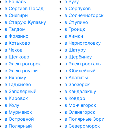
в Рошаль
в Рузу
в Сергиев Посад
в Серпухов
в Снегири
в Солнечногорск
в Старую Купавну
в Ступино
в Талдом
в Троицк
в Фрязино
в Химки
в Хотьково
в Черноголовку
в Чехов
в Шатуру
в Щелково
в Щербинку
в Электрогорск
в Электросталь
в Электроугли
в Юбилейный
в Яхрому
в Апатиты
в Гаджиево
в Заозерск
в Заполярный
в Кандалакшу
в Кировск
в Ковдор
в Колу
в Мончегорск
в Мурманск
в Оленегорск
в Островной
в Полярные Зори
в Полярный
в Североморск