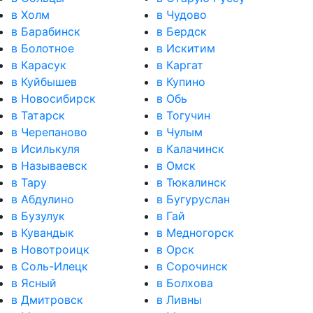
в Холм
в Чудово
в Барабинск
в Бердск
в Болотное
в Искитим
в Карасук
в Каргат
в Куйбышев
в Купино
в Новосибирск
в Обь
в Татарск
в Тогучин
в Черепаново
в Чулым
в Исилькуля
в Калачинск
в Называевск
в Омск
в Тару
в Тюкалинск
в Абдулино
в Бугуруслан
в Бузулук
в Гай
в Кувандык
в Медногорск
в Новотроицк
в Орск
в Соль-Илецк
в Сорочинск
в Ясный
в Болхова
в Дмитровск
в Ливны