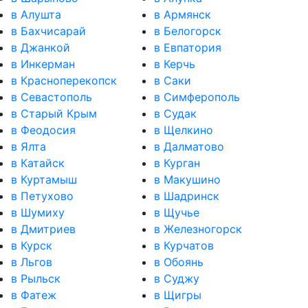
в Алушта
в Армянск
в Бахчисарай
в Белогорск
в Джанкой
в Евпатория
в Инкерман
в Керчь
в Красноперекопск
в Саки
в Севастополь
в Симферополь
в Старый Крым
в Судак
в Феодосия
в Щелкино
в Ялта
в Далматово
в Катайск
в Курган
в Куртамыш
в Макушино
в Петухово
в Шадринск
в Шумиху
в Щучье
в Дмитриев
в Железногорск
в Курск
в Курчатов
в Льгов
в Обоянь
в Рыльск
в Суджу
в Фатеж
в Щигры