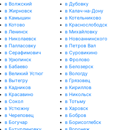
в Волжский
в Дубовку
в Жирновск
в Калач-на-Дону
в Камышин
в Котельниково
в Котово
в Краснослободск
в Ленинск
в Михайловку
в Николаевск
в Новоаннинского
в Палласовку
в Петров Вал
в Серафимович
в Суровикино
в Урюпинск
в Фролово
в Бабаево
в Белозерск
в Великий Устюг
в Вологду
в Вытегру
в Грязовец
в Кадников
в Кириллов
в Красавино
в Никольск
в Сокол
в Тотьму
в Устюжну
в Харовск
в Череповец
в Бобров
в Богучар
в Борисоглебск
в Бутурлиновку
в Воронеж