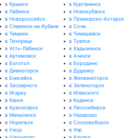
в Крымск
в Курганинск
в Лабинск
в Новокубанск
в Новороссийск
в Приморско-Ахтарск
в Славянск-на-Кубани
в Сочи
в Темрюк
в Тимашевск
в Тихорецк
в Туапсе
в Усть-Лабинск
в Хадыженск
в Артемовск
в Ачинск
в Боготол
в Бородино
в Дивногорск
в Дудинку
в Енисейск
в Железногорск
в Заозерного
в Зеленогорск
в Игарку
в Иланского
в Канск
в Кодинск
в Красноярск
в Лесосибирск
в Минусинск
в Назарово
в Норильск
в Сосновоборск
в Ужур
в Уяр
в Шарыпово
в Алупка