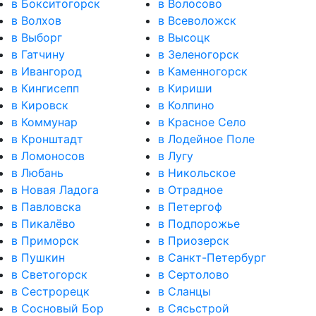
в Бокситогорск
в Волосово
в Волхов
в Всеволожск
в Выборг
в Высоцк
в Гатчину
в Зеленогорск
в Ивангород
в Каменногорск
в Кингисепп
в Кириши
в Кировск
в Колпино
в Коммунар
в Красное Село
в Кронштадт
в Лодейное Поле
в Ломоносов
в Лугу
в Любань
в Никольское
в Новая Ладога
в Отрадное
в Павловска
в Петергоф
в Пикалёво
в Подпорожье
в Приморск
в Приозерск
в Пушкин
в Санкт-Петербург
в Светогорск
в Сертолово
в Сестрорецк
в Сланцы
в Сосновый Бор
в Сясьстрой