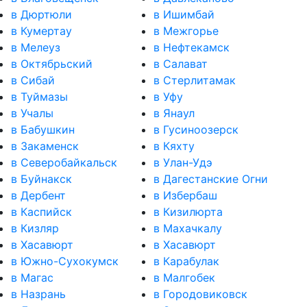
в Дюртюли
в Ишимбай
в Кумертау
в Межгорье
в Мелеуз
в Нефтекамск
в Октябрьский
в Салават
в Сибай
в Стерлитамак
в Туймазы
в Уфу
в Учалы
в Янаул
в Бабушкин
в Гусиноозерск
в Закаменск
в Кяхту
в Северобайкальск
в Улан-Удэ
в Буйнакск
в Дагестанские Огни
в Дербент
в Избербаш
в Каспийск
в Кизилюрта
в Кизляр
в Махачкалу
в Хасавюрт
в Хасавюрт
в Южно-Сухокумск
в Карабулак
в Магас
в Малгобек
в Назрань
в Городовиковск