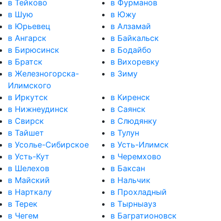
в Тейково
в Фурманов
в Шую
в Южу
в Юрьевец
в Алзамай
в Ангарск
в Байкальск
в Бирюсинск
в Бодайбо
в Братск
в Вихоревку
в Железногорска-
в Зиму
Илимского
в Иркутск
в Киренск
в Нижнеудинск
в Саянск
в Свирск
в Слюдянку
в Тайшет
в Тулун
в Усолье-Сибирское
в Усть-Илимск
в Усть-Кут
в Черемхово
в Шелехов
в Баксан
в Майский
в Нальчик
в Нарткалу
в Прохладный
в Терек
в Тырныауз
в Чегем
в Багратионовск