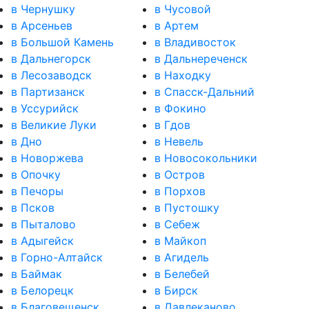
в Чернушку
в Чусовой
в Арсеньев
в Артем
в Большой Камень
в Владивосток
в Дальнегорск
в Дальнереченск
в Лесозаводск
в Находку
в Партизанск
в Спасск-Дальний
в Уссурийск
в Фокино
в Великие Луки
в Гдов
в Дно
в Невель
в Новоржева
в Новосокольники
в Опочку
в Остров
в Печоры
в Порхов
в Псков
в Пустошку
в Пыталово
в Себеж
в Адыгейск
в Майкоп
в Горно-Алтайск
в Агидель
в Баймак
в Белебей
в Белорецк
в Бирск
в Благовещенск
в Давлеканово