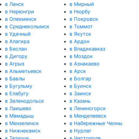
в Ленск
в Мирный
в Нерюнгри
в Нюрбу
в Олекминск
в Покровск
в Среднеколымск
в Томмот
в Удачный
в Якутск
в Алагира
в Ардон
в Беслан
в Владикавказ
в Дигору
в Моздок
в Агрыз
в Азнакаево
в Альметьевск
в Арск
в Бавлы
в Болгар
в Бугульму
в Буинск
в Елабугу
в Заинск
в Зеленодольск
в Казань
в Лаишево
в Лениногорск
в Мамадыш
в Менделеевск
в Мензелинск
в Набережные Челны
в Нижнекамск
в Нурлат
в Тетюши
в Чистополя