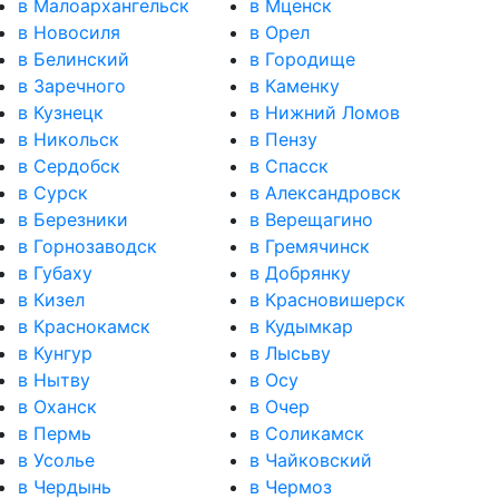
в Малоархангельск
в Мценск
в Новосиля
в Орел
в Белинский
в Городище
в Заречного
в Каменку
в Кузнецк
в Нижний Ломов
в Никольск
в Пензу
в Сердобск
в Спасск
в Сурск
в Александровск
в Березники
в Верещагино
в Горнозаводск
в Гремячинск
в Губаху
в Добрянку
в Кизел
в Красновишерск
в Краснокамск
в Кудымкар
в Кунгур
в Лысьву
в Нытву
в Осу
в Оханск
в Очер
в Пермь
в Соликамск
в Усолье
в Чайковский
в Чердынь
в Чермоз