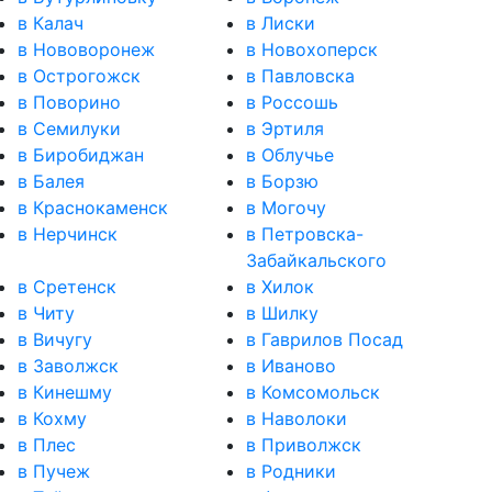
в Калач
в Лиски
в Нововоронеж
в Новохоперск
в Острогожск
в Павловска
в Поворино
в Россошь
в Семилуки
в Эртиля
в Биробиджан
в Облучье
в Балея
в Борзю
в Краснокаменск
в Могочу
в Нерчинск
в Петровска-
Забайкальского
в Сретенск
в Хилок
в Читу
в Шилку
в Вичугу
в Гаврилов Посад
в Заволжск
в Иваново
в Кинешму
в Комсомольск
в Кохму
в Наволоки
в Плес
в Приволжск
в Пучеж
в Родники