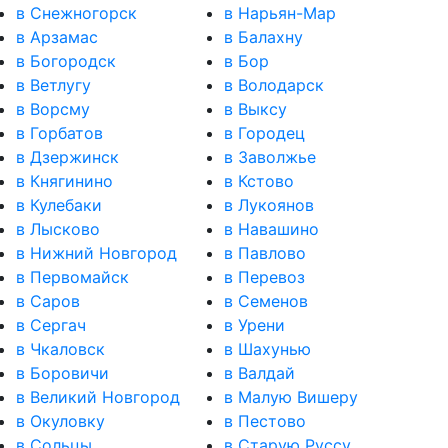
в Снежногорск
в Нарьян-Мар
в Арзамас
в Балахну
в Богородск
в Бор
в Ветлугу
в Володарск
в Ворсму
в Выксу
в Горбатов
в Городец
в Дзержинск
в Заволжье
в Княгинино
в Кстово
в Кулебаки
в Лукоянов
в Лысково
в Навашино
в Нижний Новгород
в Павлово
в Первомайск
в Перевоз
в Саров
в Семенов
в Сергач
в Урени
в Чкаловск
в Шахунью
в Боровичи
в Валдай
в Великий Новгород
в Малую Вишеру
в Окуловку
в Пестово
в Сольцы
в Старую Руссу