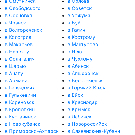
в Омутнинск
в Орлова
в Слободского
в Советск
в Сосновка
в Уржума
в Яранск
в Буй
в Волгореченск
в Галич
в Кологрив
в Кострому
в Макарьев
в Мантурово
в Нерехту
в Нею
в Солигалич
в Чухлому
в Шарью
в Абинск
в Анапу
в Апшеронск
в Армавир
в Белореченск
в Геленджик
в Горячий Ключ
в Гулькевичи
в Ейск
в Кореновск
в Краснодар
в Кропоткин
в Крымск
в Курганинск
в Лабинск
в Новокубанск
в Новороссийск
в Приморско-Ахтарск
в Славянск-на-Кубани