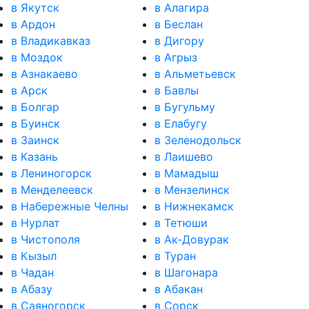
в Якутск
в Алагира
в Ардон
в Беслан
в Владикавказ
в Дигору
в Моздок
в Агрыз
в Азнакаево
в Альметьевск
в Арск
в Бавлы
в Болгар
в Бугульму
в Буинск
в Елабугу
в Заинск
в Зеленодольск
в Казань
в Лаишево
в Лениногорск
в Мамадыш
в Менделеевск
в Мензелинск
в Набережные Челны
в Нижнекамск
в Нурлат
в Тетюши
в Чистополя
в Ак-Довурак
в Кызыл
в Туран
в Чадан
в Шагонара
в Абазу
в Абакан
в Саяногорск
в Сорск