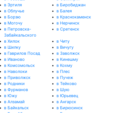
в Эртиля
в Биробиджан
в Облучье
в Балея
в Борзю
в Краснокаменск
в Могочу
в Нерчинск
в Петровска-
в Сретенск
Забайкальского
в Хилок
в Читу
в Шилку
в Вичугу
в Гаврилов Посад
в Заволжск
в Иваново
в Кинешму
в Комсомольск
в Кохму
в Наволоки
в Плес
в Приволжск
в Пучеж
в Родники
в Тейково
в Фурманов
в Шую
в Южу
в Юрьевец
в Алзамай
в Ангарск
в Байкальск
в Бирюсинск