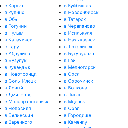
в Каргат
в Куйбышев
в Купино
в Новосибирск
в Обь
в Татарск
в Тогучин
в Черепаново
в Чулым
в Исилькуля
в Калачинск
в Называевск
в Тару
в Тюкалинск
в Абдулино
в Бугуруслан
в Бузулук
в Гай
в Кувандык
в Медногорск
в Новотроицк
в Орск
в Соль-Илецк
в Сорочинск
в Ясный
в Болхова
в Дмитровск
в Ливны
в Малоархангельск
в Мценск
в Новосиля
в Орел
в Белинский
в Городище
в Заречного
в Каменку