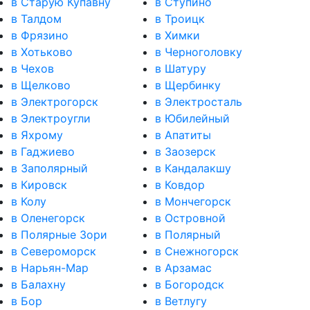
в Старую Купавну
в Ступино
в Талдом
в Троицк
в Фрязино
в Химки
в Хотьково
в Черноголовку
в Чехов
в Шатуру
в Щелково
в Щербинку
в Электрогорск
в Электросталь
в Электроугли
в Юбилейный
в Яхрому
в Апатиты
в Гаджиево
в Заозерск
в Заполярный
в Кандалакшу
в Кировск
в Ковдор
в Колу
в Мончегорск
в Оленегорск
в Островной
в Полярные Зори
в Полярный
в Североморск
в Снежногорск
в Нарьян-Мар
в Арзамас
в Балахну
в Богородск
в Бор
в Ветлугу