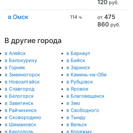
120
руб.
в Омск
475
114 ч.
от
860
руб.
В другие города
в Алейск
в Барнаул
в Белокуриху
в Бийск
в Горняк
в Заринск
в Змеиногорск
в Камень-на-Оби
в Новоалтайск
в Рубцовск
в Славгород
в Яровое
в Белогорск
в Благовещенск
в Завитинск
в Зею
в Райчихинск
в Свободного
в Сковородино
в Тынду
в Шимановск
в Вельск
в Каргополь
в Коряжму