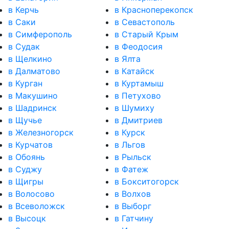
в Керчь
в Красноперекопск
в Саки
в Севастополь
в Симферополь
в Старый Крым
в Судак
в Феодосия
в Щелкино
в Ялта
в Далматово
в Катайск
в Курган
в Куртамыш
в Макушино
в Петухово
в Шадринск
в Шумиху
в Щучье
в Дмитриев
в Железногорск
в Курск
в Курчатов
в Льгов
в Обоянь
в Рыльск
в Суджу
в Фатеж
в Щигры
в Бокситогорск
в Волосово
в Волхов
в Всеволожск
в Выборг
в Высоцк
в Гатчину