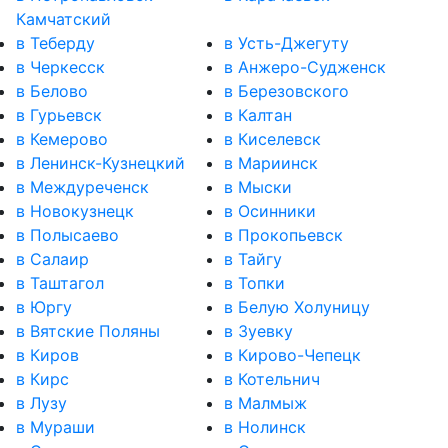
Камчатский
в Теберду
в Усть-Джегуту
в Черкесск
в Анжеро-Судженск
в Белово
в Березовского
в Гурьевск
в Калтан
в Кемерово
в Киселевск
в Ленинск-Кузнецкий
в Мариинск
в Междуреченск
в Мыски
в Новокузнецк
в Осинники
в Полысаево
в Прокопьевск
в Салаир
в Тайгу
в Таштагол
в Топки
в Юргу
в Белую Холуницу
в Вятские Поляны
в Зуевку
в Киров
в Кирово-Чепецк
в Кирс
в Котельнич
в Лузу
в Малмыж
в Мураши
в Нолинск