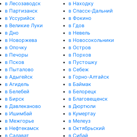
в Лесозаводск
в Находку
в Партизанск
в Спасск-Дальний
в Уссурийск
в Фокино
в Великие Луки
в Гдов
в Дно
в Невель
в Новоржева
в Новосокольники
в Опочку
в Остров
в Печоры
в Порхов
в Псков
в Пустошку
в Пыталово
в Себеж
в Адыгейск
в Горно-Алтайск
в Агидель
в Баймак
в Белебей
в Белорецк
в Бирск
в Благовещенск
в Давлеканово
в Дюртюли
в Ишимбай
в Кумертау
в Межгорье
в Мелеуз
в Нефтекамск
в Октябрьский
в Салават
в Сибай