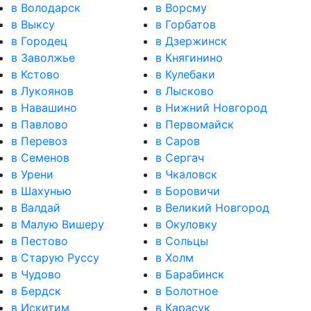
в Володарск
в Ворсму
в Выксу
в Горбатов
в Городец
в Дзержинск
в Заволжье
в Княгинино
в Кстово
в Кулебаки
в Лукоянов
в Лысково
в Навашино
в Нижний Новгород
в Павлово
в Первомайск
в Перевоз
в Саров
в Семенов
в Сергач
в Урени
в Чкаловск
в Шахунью
в Боровичи
в Валдай
в Великий Новгород
в Малую Вишеру
в Окуловку
в Пестово
в Сольцы
в Старую Руссу
в Холм
в Чудово
в Барабинск
в Бердск
в Болотное
в Искитим
в Карасук