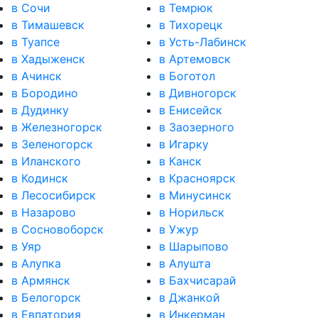
в Сочи
в Темрюк
в Тимашевск
в Тихорецк
в Туапсе
в Усть-Лабинск
в Хадыженск
в Артемовск
в Ачинск
в Боготол
в Бородино
в Дивногорск
в Дудинку
в Енисейск
в Железногорск
в Заозерного
в Зеленогорск
в Игарку
в Иланского
в Канск
в Кодинск
в Красноярск
в Лесосибирск
в Минусинск
в Назарово
в Норильск
в Сосновоборск
в Ужур
в Уяр
в Шарыпово
в Алупка
в Алушта
в Армянск
в Бахчисарай
в Белогорск
в Джанкой
в Евпатория
в Инкерман