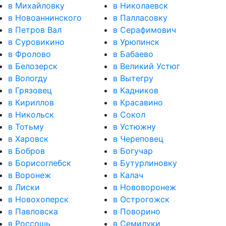
в Михайловку
в Николаевск
в Новоаннинского
в Палласовку
в Петров Вал
в Серафимович
в Суровикино
в Урюпинск
в Фролово
в Бабаево
в Белозерск
в Великий Устюг
в Вологду
в Вытегру
в Грязовец
в Кадников
в Кириллов
в Красавино
в Никольск
в Сокол
в Тотьму
в Устюжну
в Харовск
в Череповец
в Бобров
в Богучар
в Борисоглебск
в Бутурлиновку
в Воронеж
в Калач
в Лиски
в Нововоронеж
в Новохоперск
в Острогожск
в Павловска
в Поворино
в Россошь
в Семилуки