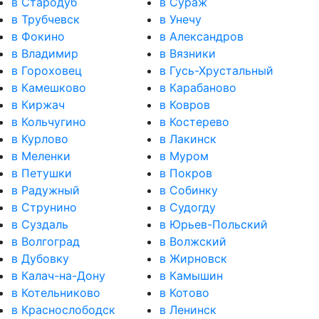
в Стародуб
в Сураж
в Трубчевск
в Унечу
в Фокино
в Александров
в Владимир
в Вязники
в Гороховец
в Гусь-Хрустальный
в Камешково
в Карабаново
в Киржач
в Ковров
в Кольчугино
в Костерево
в Курлово
в Лакинск
в Меленки
в Муром
в Петушки
в Покров
в Радужный
в Собинку
в Струнино
в Судогду
в Суздаль
в Юрьев-Польский
в Волгоград
в Волжский
в Дубовку
в Жирновск
в Калач-на-Дону
в Камышин
в Котельниково
в Котово
в Краснослободск
в Ленинск