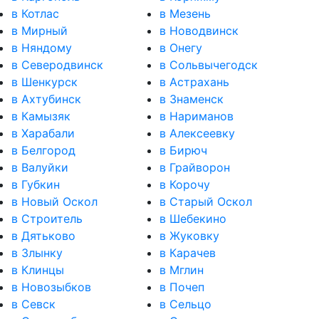
в Котлас
в Мезень
в Мирный
в Новодвинск
в Няндому
в Онегу
в Северодвинск
в Сольвычегодск
в Шенкурск
в Астрахань
в Ахтубинск
в Знаменск
в Камызяк
в Нариманов
в Харабали
в Алексеевку
в Белгород
в Бирюч
в Валуйки
в Грайворон
в Губкин
в Корочу
в Новый Оскол
в Старый Оскол
в Строитель
в Шебекино
в Дятьково
в Жуковку
в Злынку
в Карачев
в Клинцы
в Мглин
в Новозыбков
в Почеп
в Севск
в Сельцо