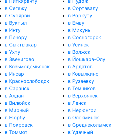
в Питкяранту
в Пудож
в Сегежу
в Сортавалу
в Суоярви
в Воркуту
в Вуктыл
в Емву
в Инту
в Микунь
в Печору
в Сосногорск
в Сыктывкар
в Усинск
в Ухту
в Волжск
в Звенигово
в Йошкара-Олу
в Козьмодемьянск
в Ардатов
в Инсар
в Ковылкино
в Краснослободск
в Рузаевку
в Саранск
в Темников
в Алдан
в Верхоянск
в Вилюйск
в Ленск
в Мирный
в Нерюнгри
в Нюрбу
в Олекминск
в Покровск
в Среднеколымск
в Томмот
в Удачный