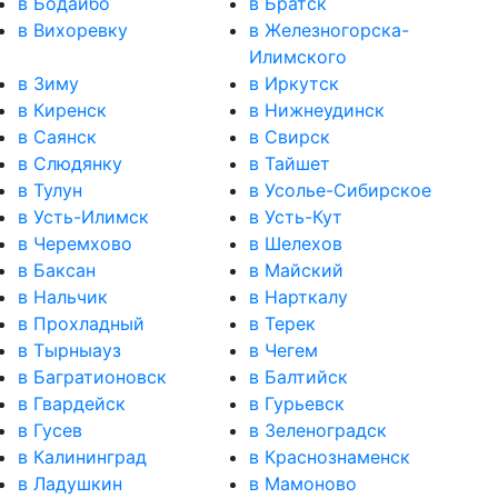
в Бодайбо
в Братск
в Вихоревку
в Железногорска-
Илимского
в Зиму
в Иркутск
в Киренск
в Нижнеудинск
в Саянск
в Свирск
в Слюдянку
в Тайшет
в Тулун
в Усолье-Сибирское
в Усть-Илимск
в Усть-Кут
в Черемхово
в Шелехов
в Баксан
в Майский
в Нальчик
в Нарткалу
в Прохладный
в Терек
в Тырныауз
в Чегем
в Багратионовск
в Балтийск
в Гвардейск
в Гурьевск
в Гусев
в Зеленоградск
в Калининград
в Краснознаменск
в Ладушкин
в Мамоново