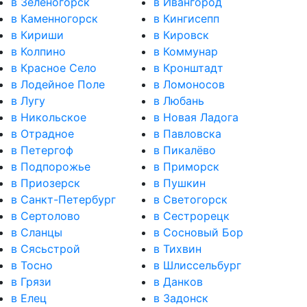
в Зеленогорск
в Ивангород
в Каменногорск
в Кингисепп
в Кириши
в Кировск
в Колпино
в Коммунар
в Красное Село
в Кронштадт
в Лодейное Поле
в Ломоносов
в Лугу
в Любань
в Никольское
в Новая Ладога
в Отрадное
в Павловска
в Петергоф
в Пикалёво
в Подпорожье
в Приморск
в Приозерск
в Пушкин
в Санкт-Петербург
в Светогорск
в Сертолово
в Сестрорецк
в Сланцы
в Сосновый Бор
в Сясьстрой
в Тихвин
в Тосно
в Шлиссельбург
в Грязи
в Данков
в Елец
в Задонск