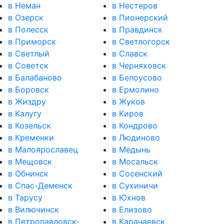
в Неман
в Нестеров
в Озерск
в Пионерский
в Полесск
в Правдинск
в Приморск
в Светлогорск
в Светлый
в Славск
в Советск
в Черняховск
в Балабаново
в Белоусово
в Боровск
в Ермолино
в Жиздру
в Жуков
в Калугу
в Киров
в Козельск
в Кондрово
в Кременки
в Людиново
в Малоярославец
в Медынь
в Мещовск
в Мосальск
в Обнинск
в Сосенский
в Спас-Деменск
в Сухиничи
в Тарусу
в Юхнов
в Вилючинск
в Елизово
в Петропавловск-
в Карачаевск