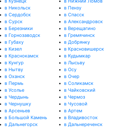
в Кузнецк
в Нижний Ломов
в Никольск
в Пензу
в Сердобск
в Спасск
в Сурск
в Александровск
в Березники
в Верещагино
в Горнозаводск
в Гремячинск
в Губаху
в Добрянку
в Кизел
в Красновишерск
в Краснокамск
в Кудымкар
в Кунгур
в Лысьву
в Нытву
в Осу
в Оханск
в Очер
в Пермь
в Соликамск
в Усолье
в Чайковский
в Чердынь
в Чермоз
в Чернушку
в Чусовой
в Арсеньев
в Артем
в Большой Камень
в Владивосток
в Дальнегорск
в Дальнереченск