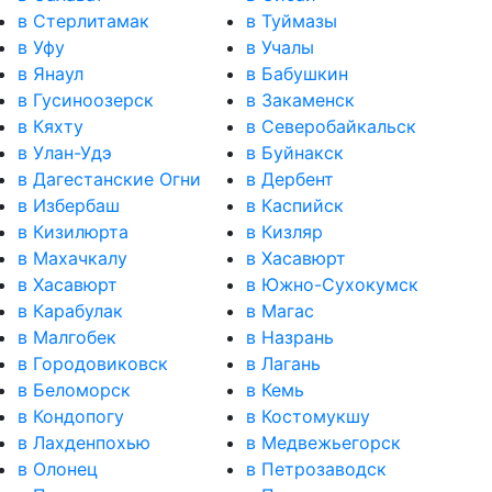
в Стерлитамак
в Туймазы
в Уфу
в Учалы
в Янаул
в Бабушкин
в Гусиноозерск
в Закаменск
в Кяхту
в Северобайкальск
в Улан-Удэ
в Буйнакск
в Дагестанские Огни
в Дербент
в Избербаш
в Каспийск
в Кизилюрта
в Кизляр
в Махачкалу
в Хасавюрт
в Хасавюрт
в Южно-Сухокумск
в Карабулак
в Магас
в Малгобек
в Назрань
в Городовиковск
в Лагань
в Беломорск
в Кемь
в Кондопогу
в Костомукшу
в Лахденпохью
в Медвежьегорск
в Олонец
в Петрозаводск