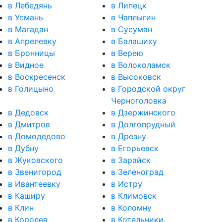
в Лебедянь
в Липецк
в Усмань
в Чаплыгин
в Магадан
в Сусуман
в Апрелевку
в Балашиху
в Бронницы
в Верею
в Видное
в Волоколамск
в Воскресенск
в Высоковск
в Голицыно
в Городской округ
Черноголовка
в Дедовск
в Дзержинского
в Дмитров
в Долгопрудный
в Домодедово
в Дрезну
в Дубну
в Егорьевск
в Жуковского
в Зарайск
в Звенигород
в Зеленоград
в Ивантеевку
в Истру
в Каширу
в Климовск
в Клин
в Коломну
в Королев
в Котельники