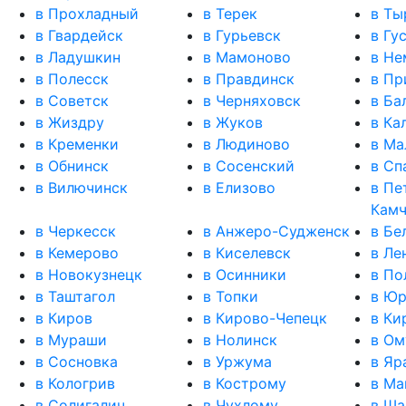
в Прохладный
в Терек
в Ты
в Гвардейск
в Гурьевск
в Гу
в Ладушкин
в Мамоново
в Не
в Полесск
в Правдинск
в Пр
в Советск
в Черняховск
в Ба
в Жиздру
в Жуков
в Ка
в Кременки
в Людиново
в Ма
в Обнинск
в Сосенский
в Сп
в Вилючинск
в Елизово
в Пе
Камч
в Черкесск
в Анжеро-Судженск
в Бе
в Кемерово
в Киселевск
в Ле
в Новокузнецк
в Осинники
в По
в Таштагол
в Топки
в Юр
в Киров
в Кирово-Чепецк
в Ки
в Мураши
в Нолинск
в Ом
в Сосновка
в Уржума
в Яр
в Кологрив
в Кострому
в Ма
в Солигалич
в Чухлому
в Ш