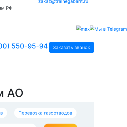
zakaz@tralnegabarit.ru
ам РФ
00) 550-95-94
Заказать звонок
м АО
ов
Перевозка газоотводов