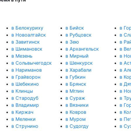
в Белокуриху
в Бийск
в Го
в Новоалтайск
в Рубцовск
в Сл
в Завитинск
в Зею
в Ра
в Шимановск
в Архангельск
в Ве
в Мезень
в Мирный
в Но
в Сольвычегодск
в Шенкурск
в Ас
в Нариманов
в Харабали
в Ал
в Грайворон
в Губкин
в Ко
в Шебекино
в Брянск
в Дя
в Клинцы
в Мглин
в Но
в Стародуб
в Сураж
в Тр
в Владимир
в Вязники
в Го
в Киржач
в Ковров
в Ко
в Меленки
в Муром
в Пе
в Струнино
в Судогду
в Су