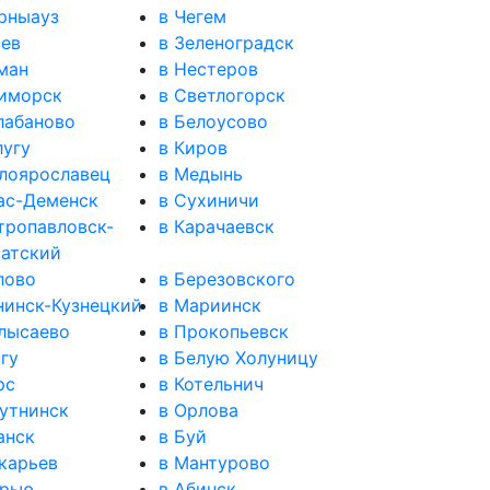
рныауз
в Чегем
сев
в Зеленоградск
ман
в Нестеров
иморск
в Светлогорск
лабаново
в Белоусово
лугу
в Киров
лоярославец
в Медынь
ас-Деменск
в Сухиничи
тропавловск-
в Карачаевск
атский
лово
в Березовского
нинск-Кузнецкий
в Мариинск
лысаево
в Прокопьевск
гу
в Белую Холуницу
рс
в Котельнич
утнинск
в Орлова
анск
в Буй
карьев
в Мантурово
арью
в Абинск