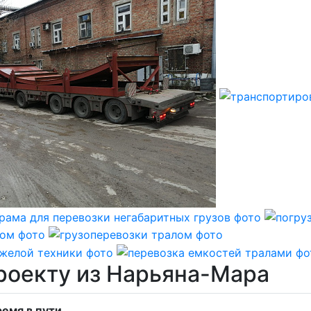
роекту из Нарьяна-Мара
емя в пути