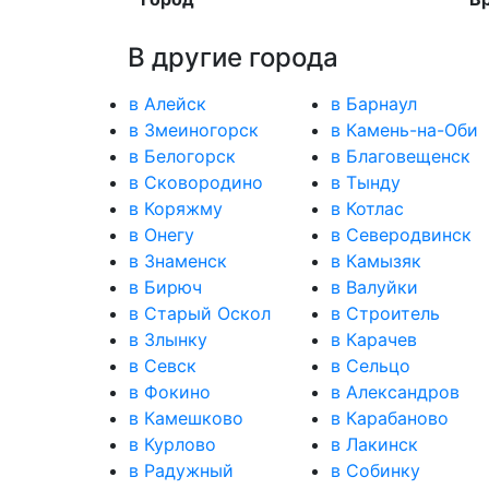
В другие города
в Алейск
в Барнаул
в Змеиногорск
в Камень-на-Оби
в Белогорск
в Благовещенск
в Сковородино
в Тынду
в Коряжму
в Котлас
в Онегу
в Северодвинск
в Знаменск
в Камызяк
в Бирюч
в Валуйки
в Старый Оскол
в Строитель
в Злынку
в Карачев
в Севск
в Сельцо
в Фокино
в Александров
в Камешково
в Карабаново
в Курлово
в Лакинск
в Радужный
в Собинку