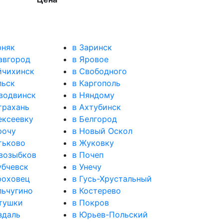
рняк
в Заринск
авгород
в Яровое
йчихинск
в Свободного
льск
в Каргополь
водвинск
в Няндому
трахань
в Ахтубинск
ексеевку
в Белгород
рочу
в Новый Оскол
тьково
в Жуковку
возыбков
в Почеп
убчевск
в Унечу
роховец
в Гусь-Хрустальный
льчугино
в Костерево
тушки
в Покров
здаль
в Юрьев-Польский