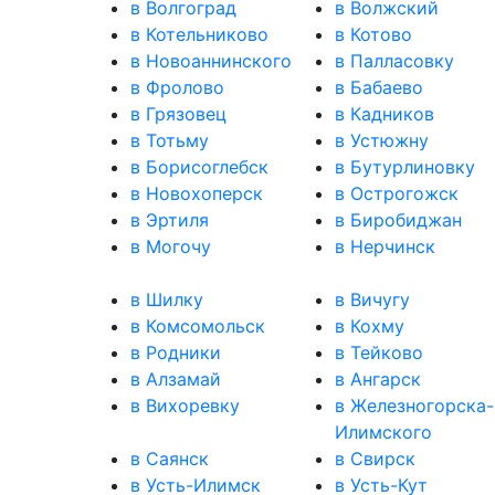
в Волгоград
в Волжский
в Котельниково
в Котово
в Новоаннинского
в Палласовку
в Фролово
в Бабаево
в Грязовец
в Кадников
в Тотьму
в Устюжну
в Борисоглебск
в Бутурлиновку
в Новохоперск
в Острогожск
в Эртиля
в Биробиджан
в Могочу
в Нерчинск
в Шилку
в Вичугу
в Комсомольск
в Кохму
в Родники
в Тейково
в Алзамай
в Ангарск
в Вихоревку
в Железногорска-
Илимского
в Саянск
в Свирск
в Усть-Илимск
в Усть-Кут