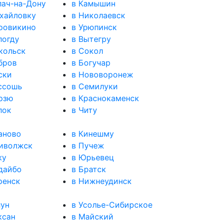
лач-на-Дону
в Камышин
хайловку
в Николаевск
ровикино
в Урюпинск
логду
в Вытегру
кольск
в Сокол
бров
в Богучар
ски
в Нововоронеж
ссошь
в Семилуки
рзю
в Краснокаменск
лок
в Читу
аново
в Кинешму
иволжск
в Пучеж
жу
в Юрьевец
дайбо
в Братск
ренск
в Нижнеудинск
лун
в Усолье-Сибирское
ксан
в Майский