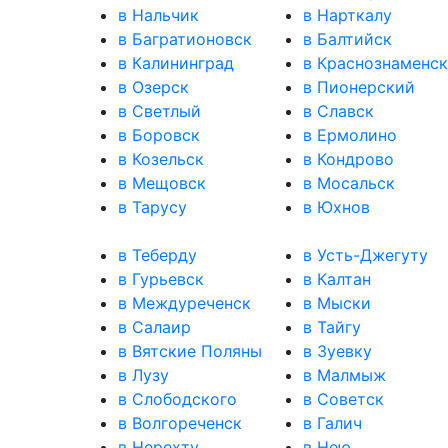
в Нальчик
в Нарткалу
в Багратионовск
в Балтийск
в Калининград
в Краснознаменск
в Озерск
в Пионерский
в Светлый
в Славск
в Боровск
в Ермолино
в Козельск
в Кондрово
в Мещовск
в Мосальск
в Тарусу
в Юхнов
в Теберду
в Усть-Джегуту
в Гурьевск
в Калтан
в Междуреченск
в Мыски
в Салаир
в Тайгу
в Вятские Поляны
в Зуевку
в Лузу
в Малмыж
в Слободского
в Советск
в Волгореченск
в Галич
в Нерехту
в Нею