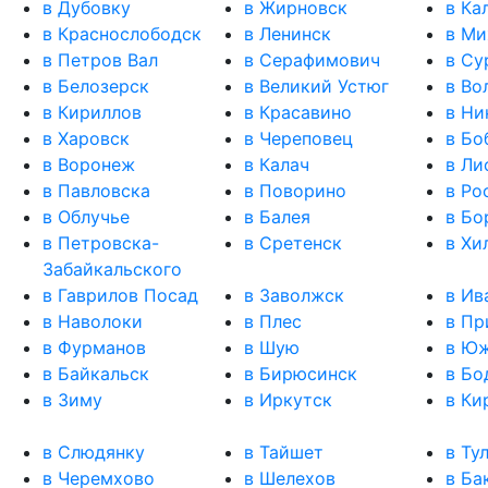
в Дубовку
в Жирновск
в Ка
в Краснослободск
в Ленинск
в Ми
в Петров Вал
в Серафимович
в Су
в Белозерск
в Великий Устюг
в Во
в Кириллов
в Красавино
в Ни
в Харовск
в Череповец
в Бо
в Воронеж
в Калач
в Ли
в Павловска
в Поворино
в Ро
в Облучье
в Балея
в Бо
в Петровска-
в Сретенск
в Хи
Забайкальского
в Гаврилов Посад
в Заволжск
в Ив
в Наволоки
в Плес
в Пр
в Фурманов
в Шую
в Ю
в Байкальск
в Бирюсинск
в Бо
в Зиму
в Иркутск
в Ки
в Слюдянку
в Тайшет
в Ту
в Черемхово
в Шелехов
в Ба