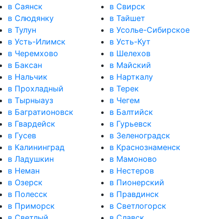
в Саянск
в Свирск
в Слюдянку
в Тайшет
в Тулун
в Усолье-Сибирское
в Усть-Илимск
в Усть-Кут
в Черемхово
в Шелехов
в Баксан
в Майский
в Нальчик
в Нарткалу
в Прохладный
в Терек
в Тырныауз
в Чегем
в Багратионовск
в Балтийск
в Гвардейск
в Гурьевск
в Гусев
в Зеленоградск
в Калининград
в Краснознаменск
в Ладушкин
в Мамоново
в Неман
в Нестеров
в Озерск
в Пионерский
в Полесск
в Правдинск
в Приморск
в Светлогорск
в Светлый
в Славск