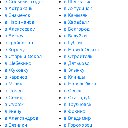
в Сольвычегодск
в Шенкурск
в Астрахань
в Ахтубинск
в Знаменск
в Камызяк
в Нариманов
в Харабали
в Алексеевку
в Белгород
в Бирюч
в Валуйки
в Грайворон
в Губкин
в Корочу
в Новый Оскол
в Старый Оскол
в Строитель
в Шебекино
в Дятьково
в Жуковку
в Злынку
в Карачев
в Клинцы
в Мглин
в Новозыбков
в Почеп
в Севск
в Сельцо
в Стародуб
в Сураж
в Трубчевск
в Унечу
в Фокино
в Александров
в Владимир
в Вязники
в Гороховец