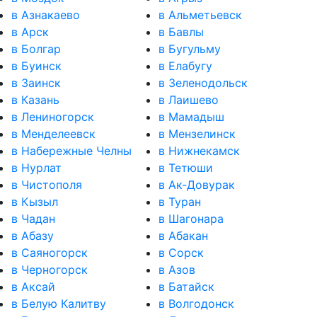
в Азнакаево
в Альметьевск
в Арск
в Бавлы
в Болгар
в Бугульму
в Буинск
в Елабугу
в Заинск
в Зеленодольск
в Казань
в Лаишево
в Лениногорск
в Мамадыш
в Менделеевск
в Мензелинск
в Набережные Челны
в Нижнекамск
в Нурлат
в Тетюши
в Чистополя
в Ак-Довурак
в Кызыл
в Туран
в Чадан
в Шагонара
в Абазу
в Абакан
в Саяногорск
в Сорск
в Черногорск
в Азов
в Аксай
в Батайск
в Белую Калитву
в Волгодонск