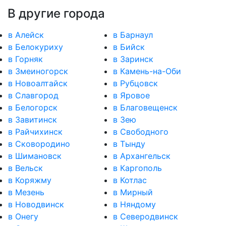
В другие города
в Алейск
в Барнаул
в Белокуриху
в Бийск
в Горняк
в Заринск
в Змеиногорск
в Камень-на-Оби
в Новоалтайск
в Рубцовск
в Славгород
в Яровое
в Белогорск
в Благовещенск
в Завитинск
в Зею
в Райчихинск
в Свободного
в Сковородино
в Тынду
в Шимановск
в Архангельск
в Вельск
в Каргополь
в Коряжму
в Котлас
в Мезень
в Мирный
в Новодвинск
в Няндому
в Онегу
в Северодвинск