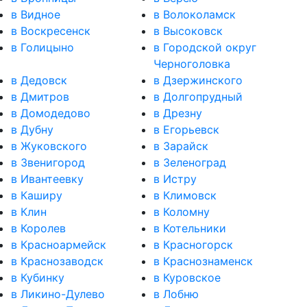
в Видное
в Волоколамск
в Воскресенск
в Высоковск
в Голицыно
в Городской округ
Черноголовка
в Дедовск
в Дзержинского
в Дмитров
в Долгопрудный
в Домодедово
в Дрезну
в Дубну
в Егорьевск
в Жуковского
в Зарайск
в Звенигород
в Зеленоград
в Ивантеевку
в Истру
в Каширу
в Климовск
в Клин
в Коломну
в Королев
в Котельники
в Красноармейск
в Красногорск
в Краснозаводск
в Краснознаменск
в Кубинку
в Куровское
в Ликино-Дулево
в Лобню