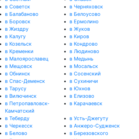
в Советск
в Черняховск
в Балабаново
в Белоусово
в Боровск
в Ермолино
в Жиздру
в Жуков
в Калугу
в Киров
в Козельск
в Кондрово
в Кременки
в Людиново
в Малоярославец
в Медынь
в Мещовск
в Мосальск
в Обнинск
в Сосенский
в Спас-Деменск
в Сухиничи
в Тарусу
в Юхнов
в Вилючинск
в Елизово
в Петропавловск-
в Карачаевск
Камчатский
в Теберду
в Усть-Джегуту
в Черкесск
в Анжеро-Судженск
в Белово
в Березовского