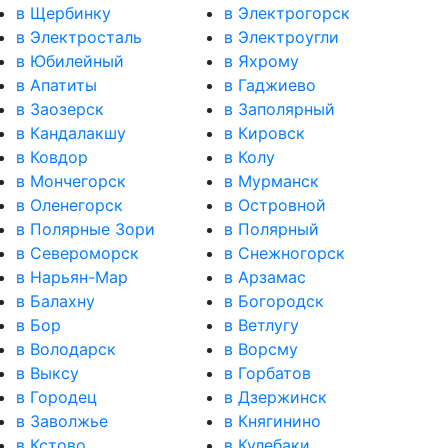
в Щербинку
в Электрогорск
в Электросталь
в Электроугли
в Юбилейный
в Яхрому
в Апатиты
в Гаджиево
в Заозерск
в Заполярный
в Кандалакшу
в Кировск
в Ковдор
в Колу
в Мончегорск
в Мурманск
в Оленегорск
в Островной
в Полярные Зори
в Полярный
в Североморск
в Снежногорск
в Нарьян-Мар
в Арзамас
в Балахну
в Богородск
в Бор
в Ветлугу
в Володарск
в Ворсму
в Выксу
в Горбатов
в Городец
в Дзержинск
в Заволжье
в Княгинино
в Кстово
в Кулебаки