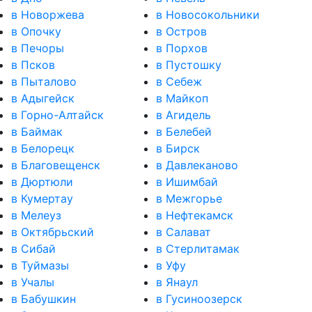
в Новоржева
в Новосокольники
в Опочку
в Остров
в Печоры
в Порхов
в Псков
в Пустошку
в Пыталово
в Себеж
в Адыгейск
в Майкоп
в Горно-Алтайск
в Агидель
в Баймак
в Белебей
в Белорецк
в Бирск
в Благовещенск
в Давлеканово
в Дюртюли
в Ишимбай
в Кумертау
в Межгорье
в Мелеуз
в Нефтекамск
в Октябрьский
в Салават
в Сибай
в Стерлитамак
в Туймазы
в Уфу
в Учалы
в Янаул
в Бабушкин
в Гусиноозерск