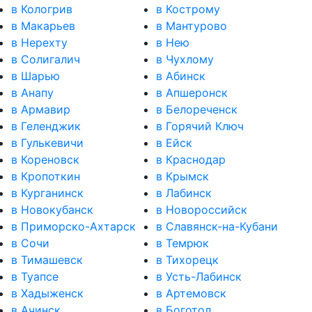
в Кологрив
в Кострому
в Макарьев
в Мантурово
в Нерехту
в Нею
в Солигалич
в Чухлому
в Шарью
в Абинск
в Анапу
в Апшеронск
в Армавир
в Белореченск
в Геленджик
в Горячий Ключ
в Гулькевичи
в Ейск
в Кореновск
в Краснодар
в Кропоткин
в Крымск
в Курганинск
в Лабинск
в Новокубанск
в Новороссийск
в Приморско-Ахтарск
в Славянск-на-Кубани
в Сочи
в Темрюк
в Тимашевск
в Тихорецк
в Туапсе
в Усть-Лабинск
в Хадыженск
в Артемовск
в Ачинск
в Боготол