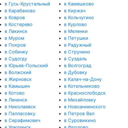
в Гусь-Хрустальный
в Камешково
в Карабаново
в Киржач
в Ковров
в Кольчугино
в Костерево
в Курлово
в Лакинск
в Меленки
в Муром
в Петушки
в Покров
в Радужный
в Собинку
в Струнино
в Судогду
в Суздаль
в Юрьев-Польский
в Волгоград
в Волжский
в Дубовку
в Жирновск
в Калач-на-Дону
в Камышин
в Котельниково
в Котово
в Краснослободск
в Ленинск
в Михайловку
в Николаевск
в Новоаннинского
в Палласовку
в Петров Вал
в Серафимович
в Суровикино
в Урюпинск
в Фролово