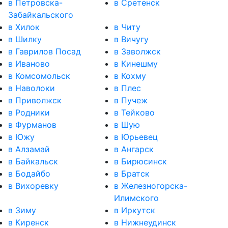
в Петровска-
в Сретенск
Забайкальского
в Хилок
в Читу
в Шилку
в Вичугу
в Гаврилов Посад
в Заволжск
в Иваново
в Кинешму
в Комсомольск
в Кохму
в Наволоки
в Плес
в Приволжск
в Пучеж
в Родники
в Тейково
в Фурманов
в Шую
в Южу
в Юрьевец
в Алзамай
в Ангарск
в Байкальск
в Бирюсинск
в Бодайбо
в Братск
в Вихоревку
в Железногорска-
Илимского
в Зиму
в Иркутск
в Киренск
в Нижнеудинск