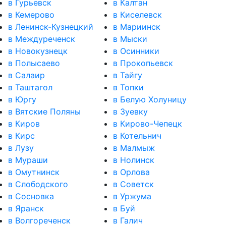
в Гурьевск
в Калтан
в Кемерово
в Киселевск
в Ленинск-Кузнецкий
в Мариинск
в Междуреченск
в Мыски
в Новокузнецк
в Осинники
в Полысаево
в Прокопьевск
в Салаир
в Тайгу
в Таштагол
в Топки
в Юргу
в Белую Холуницу
в Вятские Поляны
в Зуевку
в Киров
в Кирово-Чепецк
в Кирс
в Котельнич
в Лузу
в Малмыж
в Мураши
в Нолинск
в Омутнинск
в Орлова
в Слободского
в Советск
в Сосновка
в Уржума
в Яранск
в Буй
в Волгореченск
в Галич