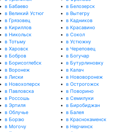
в Бабаево
в Белозерск
в Великий Устюг
в Вытегру
в Грязовец
в Кадников
в Кириллов
в Красавино
в Никольск
в Сокол
в Тотьму
в Устюжну
в Харовск
в Череповец
в Бобров
в Богучар
в Борисоглебск
в Бутурлиновку
в Воронеж
в Калач
в Лиски
в Нововоронеж
в Новохоперск
в Острогожск
в Павловска
в Поворино
в Россошь
в Семилуки
в Эртиля
в Биробиджан
в Облучье
в Балея
в Борзю
в Краснокаменск
в Могочу
в Нерчинск