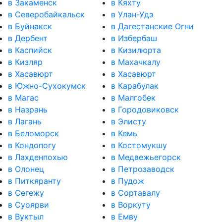
в Закаменск
в Кяхту
в Северобайкальск
в Улан-Удэ
в Буйнакск
в Дагестанские Огни
в Дербент
в Избербаш
в Каспийск
в Кизилюрта
в Кизляр
в Махачкалу
в Хасавюрт
в Хасавюрт
в Южно-Сухокумск
в Карабулак
в Магас
в Малгобек
в Назрань
в Городовиковск
в Лагань
в Элисту
в Беломорск
в Кемь
в Кондопогу
в Костомукшу
в Лахденпохью
в Медвежьегорск
в Олонец
в Петрозаводск
в Питкяранту
в Пудож
в Сегежу
в Сортавалу
в Суоярви
в Воркуту
в Вуктыл
в Емву