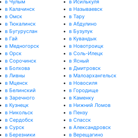
в Чулым
в Исилькуля
в Калачинск
в Называевск
в Омск
в Тару
в Тюкалинск
в Абдулино
в Бугуруслан
в Бузулук
в Гай
в Кувандык
в Медногорск
в Новотроицк
в Орск
в Соль-Илецк
в Сорочинск
в Ясный
в Болхова
в Дмитровск
в Ливны
в Малоархангельск
в Мценск
в Новосиля
в Белинский
в Городище
в Заречного
в Каменку
в Кузнецк
в Нижний Ломов
в Никольск
в Пензу
в Сердобск
в Спасск
в Сурск
в Александровск
в Березники
в Верещагино