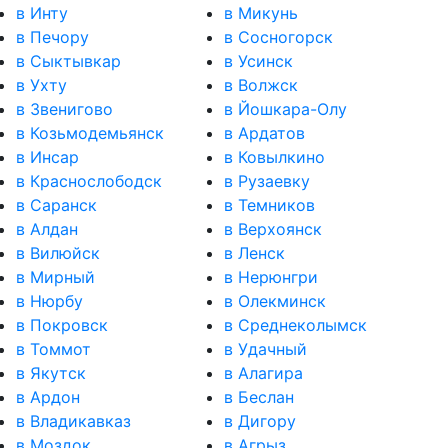
в Инту
в Микунь
в Печору
в Сосногорск
в Сыктывкар
в Усинск
в Ухту
в Волжск
в Звенигово
в Йошкара-Олу
в Козьмодемьянск
в Ардатов
в Инсар
в Ковылкино
в Краснослободск
в Рузаевку
в Саранск
в Темников
в Алдан
в Верхоянск
в Вилюйск
в Ленск
в Мирный
в Нерюнгри
в Нюрбу
в Олекминск
в Покровск
в Среднеколымск
в Томмот
в Удачный
в Якутск
в Алагира
в Ардон
в Беслан
в Владикавказ
в Дигору
в Моздок
в Агрыз