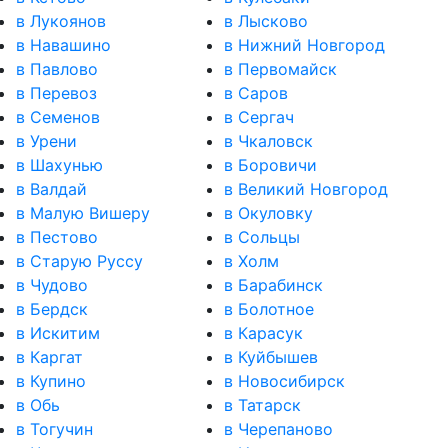
в Лукоянов
в Лысково
в Навашино
в Нижний Новгород
в Павлово
в Первомайск
в Перевоз
в Саров
в Семенов
в Сергач
в Урени
в Чкаловск
в Шахунью
в Боровичи
в Валдай
в Великий Новгород
в Малую Вишеру
в Окуловку
в Пестово
в Сольцы
в Старую Руссу
в Холм
в Чудово
в Барабинск
в Бердск
в Болотное
в Искитим
в Карасук
в Каргат
в Куйбышев
в Купино
в Новосибирск
в Обь
в Татарск
в Тогучин
в Черепаново