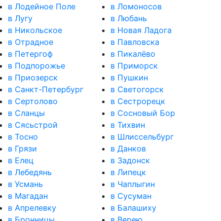
в Лодейное Поле
в Ломоносов
в Лугу
в Любань
в Никольское
в Новая Ладога
в Отрадное
в Павловска
в Петергоф
в Пикалёво
в Подпорожье
в Приморск
в Приозерск
в Пушкин
в Санкт-Петербург
в Светогорск
в Сертолово
в Сестрорецк
в Сланцы
в Сосновый Бор
в Сясьстрой
в Тихвин
в Тосно
в Шлиссельбург
в Грязи
в Данков
в Елец
в Задонск
в Лебедянь
в Липецк
в Усмань
в Чаплыгин
в Магадан
в Сусуман
в Апрелевку
в Балашиху
в Бронницы
в Верею