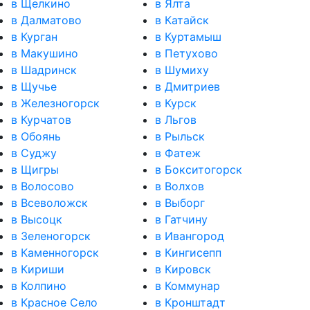
в Щелкино
в Ялта
в Далматово
в Катайск
в Курган
в Куртамыш
в Макушино
в Петухово
в Шадринск
в Шумиху
в Щучье
в Дмитриев
в Железногорск
в Курск
в Курчатов
в Льгов
в Обоянь
в Рыльск
в Суджу
в Фатеж
в Щигры
в Бокситогорск
в Волосово
в Волхов
в Всеволожск
в Выборг
в Высоцк
в Гатчину
в Зеленогорск
в Ивангород
в Каменногорск
в Кингисепп
в Кириши
в Кировск
в Колпино
в Коммунар
в Красное Село
в Кронштадт