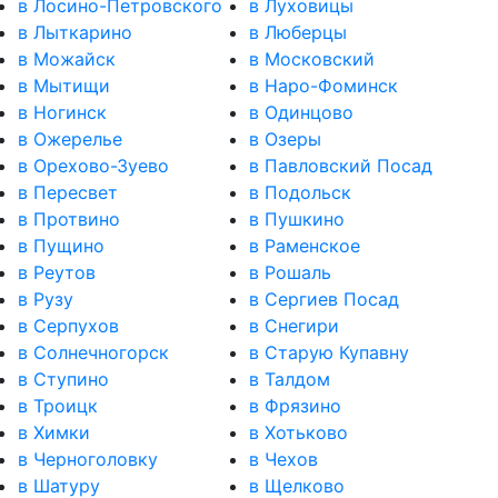
в Лосино-Петровского
в Луховицы
в Лыткарино
в Люберцы
в Можайск
в Московский
в Мытищи
в Наро-Фоминск
в Ногинск
в Одинцово
в Ожерелье
в Озеры
в Орехово-Зуево
в Павловский Посад
в Пересвет
в Подольск
в Протвино
в Пушкино
в Пущино
в Раменское
в Реутов
в Рошаль
в Рузу
в Сергиев Посад
в Серпухов
в Снегири
в Солнечногорск
в Старую Купавну
в Ступино
в Талдом
в Троицк
в Фрязино
в Химки
в Хотьково
в Черноголовку
в Чехов
в Шатуру
в Щелково