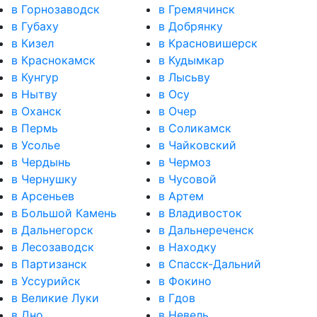
в Горнозаводск
в Гремячинск
в Губаху
в Добрянку
в Кизел
в Красновишерск
в Краснокамск
в Кудымкар
в Кунгур
в Лысьву
в Нытву
в Осу
в Оханск
в Очер
в Пермь
в Соликамск
в Усолье
в Чайковский
в Чердынь
в Чермоз
в Чернушку
в Чусовой
в Арсеньев
в Артем
в Большой Камень
в Владивосток
в Дальнегорск
в Дальнереченск
в Лесозаводск
в Находку
в Партизанск
в Спасск-Дальний
в Уссурийск
в Фокино
в Великие Луки
в Гдов
в Дно
в Невель