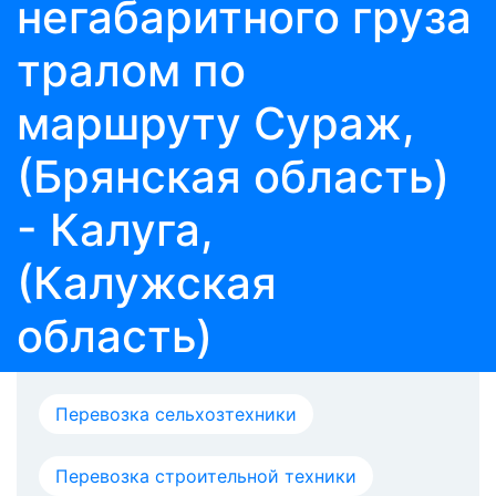
негабаритного груза
тралом по
маршруту Сураж,
(Брянская область)
- Калуга,
(Калужская
область)
Перевозка сельхозтехники
Перевозка строительной техники