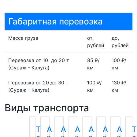
Габаритная перевозка
Масса груза
от,
до,
рублей
рублей
Перевозка от 10 до 20 т
85 ₽/
100 ₽/
(Сураж - Калуга)
км
км
Перевозка от 20 до 30 т
100 ₽/
130 ₽/
(Сураж - Калуга)
км
км
Виды транспорта
Т
А
А
А
А
А
А
Т