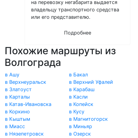
на перевозку негабарита выдается
владельцу транспортного средства
или его представителю.
Подробнее
Похожие маршруты из
Волгограда
в Ашу
в Бакал
в Верхнеуральск
в Верхний Уфалей
в Златоуст
в Карабаш
в Карталы
в Касли
в Катав-Ивановска
в Копейск
в Коркино
в Кусу
в Кыштым
в Магнитогорск
в Миасс
в Миньяр
в Нязепетровск
в Озерск