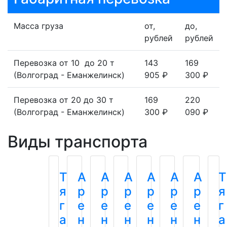
Масса груза
от,
до,
рублей
рублей
Перевозка от 10 до 20 т
143
169
(Волгоград - Еманжелинск)
905 ₽
300 ₽
Перевозка от 20 до 30 т
169
220
(Волгоград - Еманжелинск)
300 ₽
090 ₽
Виды транспорта
Т
А
А
А
А
А
А
Т
я
р
р
р
р
р
р
я
г
е
е
е
е
е
е
г
а
н
н
н
н
н
н
а