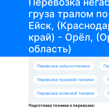
Перевозка нега
груза тралом п
Ейск, (Краснод
край) - Орёл, (
область)
Перевозка сельхозтехники
Пе
Перевозка грузовой техники
Перевозка колесной техники
Подготовка техники к перевозке: