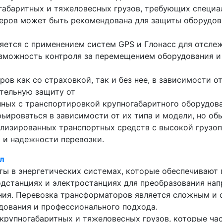
огабаритных и тяжеловесных грузов, требующих специа
еров может быть рекомендована для защиты оборудова
яется с применением систем GPS и Глонасс для отсле
озможность контроля за перемещением оборудования 
ов как со страховкой, так и без нее, в зависимости о
тельную защиту от
нных с транспортировкой крупногабаритного оборудова
ьироваться в зависимости от их типа и модели, но об
иализированных транспортных средств с высокой груз
 и надежности перевозки.
л
ы в энергетических системах, которые обеспечивают 
одстанциях и электростанциях для преобразования нап
ия. Перевозка трансформаторов является сложным и 
ования и профессионального подхода.
крупногабаритных и тяжеловесных грузов, которые ча