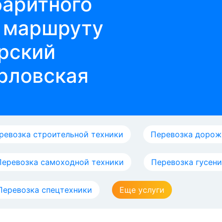
баритного
о маршруту
арский
Орловская
ревозка строительной техники
Перевозка дорож
Перевозка самоходной техники
Перевозка гусен
Перевозка спецтехники
Еще услуги