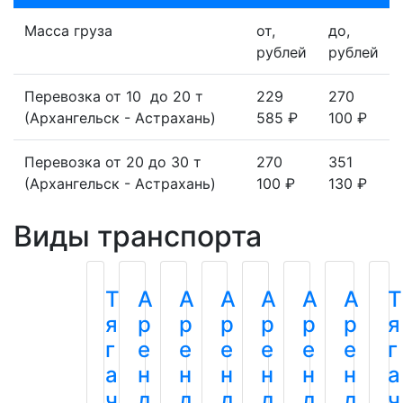
Масса груза
от,
до,
рублей
рублей
Перевозка от 10 до 20 т
229
270
(Архангельск - Астрахань)
585 ₽
100 ₽
Перевозка от 20 до 30 т
270
351
(Архангельск - Астрахань)
100 ₽
130 ₽
Виды транспорта
Т
А
А
А
А
А
А
Т
я
р
р
р
р
р
р
я
г
е
е
е
е
е
е
г
а
н
н
н
н
н
н
а
ч
д
д
д
д
д
д
ч