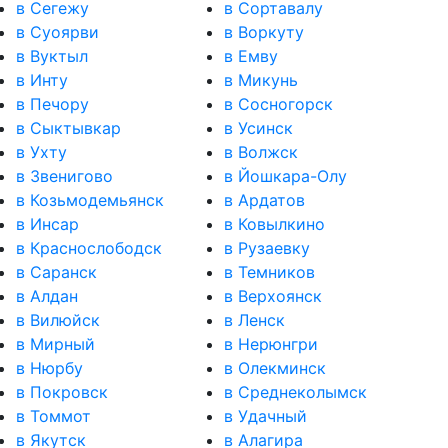
в Сегежу
в Сортавалу
в Суоярви
в Воркуту
в Вуктыл
в Емву
в Инту
в Микунь
в Печору
в Сосногорск
в Сыктывкар
в Усинск
в Ухту
в Волжск
в Звенигово
в Йошкара-Олу
в Козьмодемьянск
в Ардатов
в Инсар
в Ковылкино
в Краснослободск
в Рузаевку
в Саранск
в Темников
в Алдан
в Верхоянск
в Вилюйск
в Ленск
в Мирный
в Нерюнгри
в Нюрбу
в Олекминск
в Покровск
в Среднеколымск
в Томмот
в Удачный
в Якутск
в Алагира