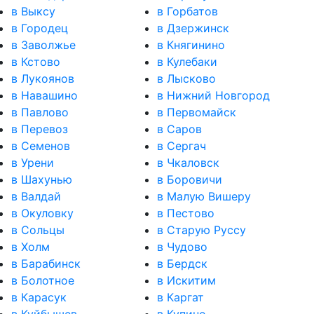
в Выксу
в Горбатов
в Городец
в Дзержинск
в Заволжье
в Княгинино
в Кстово
в Кулебаки
в Лукоянов
в Лысково
в Навашино
в Нижний Новгород
в Павлово
в Первомайск
в Перевоз
в Саров
в Семенов
в Сергач
в Урени
в Чкаловск
в Шахунью
в Боровичи
в Валдай
в Малую Вишеру
в Окуловку
в Пестово
в Сольцы
в Старую Руссу
в Холм
в Чудово
в Барабинск
в Бердск
в Болотное
в Искитим
в Карасук
в Каргат