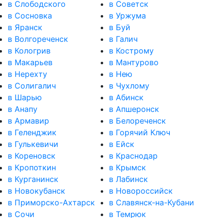
в Слободского
в Советск
в Сосновка
в Уржума
в Яранск
в Буй
в Волгореченск
в Галич
в Кологрив
в Кострому
в Макарьев
в Мантурово
в Нерехту
в Нею
в Солигалич
в Чухлому
в Шарью
в Абинск
в Анапу
в Апшеронск
в Армавир
в Белореченск
в Геленджик
в Горячий Ключ
в Гулькевичи
в Ейск
в Кореновск
в Краснодар
в Кропоткин
в Крымск
в Курганинск
в Лабинск
в Новокубанск
в Новороссийск
в Приморско-Ахтарск
в Славянск-на-Кубани
в Сочи
в Темрюк