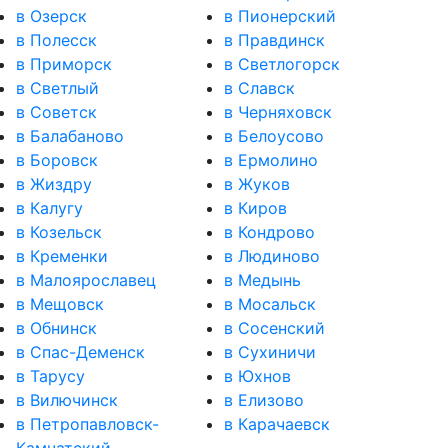
в Озерск
в Пионерский
в Полесск
в Правдинск
в Приморск
в Светлогорск
в Светлый
в Славск
в Советск
в Черняховск
в Балабаново
в Белоусово
в Боровск
в Ермолино
в Жиздру
в Жуков
в Калугу
в Киров
в Козельск
в Кондрово
в Кременки
в Людиново
в Малоярославец
в Медынь
в Мещовск
в Мосальск
в Обнинск
в Сосенский
в Спас-Деменск
в Сухиничи
в Тарусу
в Юхнов
в Вилючинск
в Елизово
в Петропавловск-
в Карачаевск