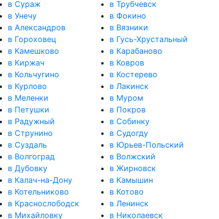
в Сураж
в Трубчевск
в Унечу
в Фокино
в Александров
в Вязники
в Гороховец
в Гусь-Хрустальный
в Камешково
в Карабаново
в Киржач
в Ковров
в Кольчугино
в Костерево
в Курлово
в Лакинск
в Меленки
в Муром
в Петушки
в Покров
в Радужный
в Собинку
в Струнино
в Судогду
в Суздаль
в Юрьев-Польский
в Волгоград
в Волжский
в Дубовку
в Жирновск
в Калач-на-Дону
в Камышин
в Котельниково
в Котово
в Краснослободск
в Ленинск
в Михайловку
в Николаевск