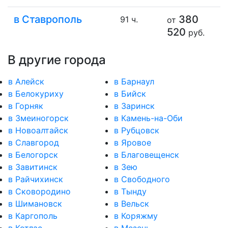
в Ставрополь
380
91 ч.
от
520
руб.
В другие города
в Алейск
в Барнаул
в Белокуриху
в Бийск
в Горняк
в Заринск
в Змеиногорск
в Камень-на-Оби
в Новоалтайск
в Рубцовск
в Славгород
в Яровое
в Белогорск
в Благовещенск
в Завитинск
в Зею
в Райчихинск
в Свободного
в Сковородино
в Тынду
в Шимановск
в Вельск
в Каргополь
в Коряжму