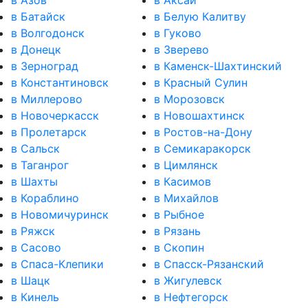
в Азов
в Аксай
в Батайск
в Белую Калитву
в Волгодонск
в Гуково
в Донецк
в Зверево
в Зерноград
в Каменск-Шахтинский
в Константиновск
в Красный Сулин
в Миллерово
в Морозовск
в Новочеркасск
в Новошахтинск
в Пролетарск
в Ростов-на-Дону
в Сальск
в Семикаракорск
в Таганрог
в Цимлянск
в Шахты
в Касимов
в Кораблино
в Михайлов
в Новомичуринск
в Рыбное
в Ряжск
в Рязань
в Сасово
в Скопин
в Спаса-Клепики
в Спасск-Рязанский
в Шацк
в Жигулевск
в Кинель
в Нефтегорск