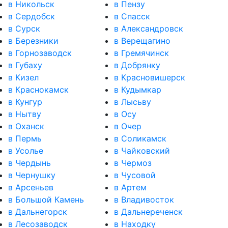
в Никольск
в Пензу
в Сердобск
в Спасск
в Сурск
в Александровск
в Березники
в Верещагино
в Горнозаводск
в Гремячинск
в Губаху
в Добрянку
в Кизел
в Красновишерск
в Краснокамск
в Кудымкар
в Кунгур
в Лысьву
в Нытву
в Осу
в Оханск
в Очер
в Пермь
в Соликамск
в Усолье
в Чайковский
в Чердынь
в Чермоз
в Чернушку
в Чусовой
в Арсеньев
в Артем
в Большой Камень
в Владивосток
в Дальнегорск
в Дальнереченск
в Лесозаводск
в Находку