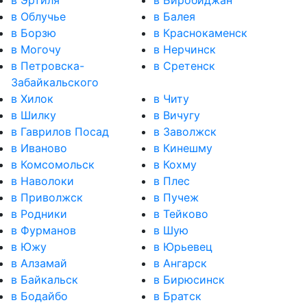
в Эртиля
в Биробиджан
в Облучье
в Балея
в Борзю
в Краснокаменск
в Могочу
в Нерчинск
в Петровска-
в Сретенск
Забайкальского
в Хилок
в Читу
в Шилку
в Вичугу
в Гаврилов Посад
в Заволжск
в Иваново
в Кинешму
в Комсомольск
в Кохму
в Наволоки
в Плес
в Приволжск
в Пучеж
в Родники
в Тейково
в Фурманов
в Шую
в Южу
в Юрьевец
в Алзамай
в Ангарск
в Байкальск
в Бирюсинск
в Бодайбо
в Братск