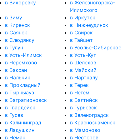
в Вихоревку
в Железногорска-
Илимского
в Зиму
в Иркутск
в Киренск
в Нижнеудинск
в Саянск
в Свирск
в Слюдянку
в Тайшет
в Тулун
в Усолье-Сибирское
в Усть-Илимск
в Усть-Кут
в Черемхово
в Шелехов
в Баксан
в Майский
в Нальчик
в Нарткалу
в Прохладный
в Терек
в Тырныауз
в Чегем
в Багратионовск
в Балтийск
в Гвардейск
в Гурьевск
в Гусев
в Зеленоградск
в Калининград
в Краснознаменск
в Ладушкин
в Мамоново
в Неман
в Нестеров