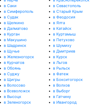
в Керчь
в Красноперекопск
в Саки
в Севастополь
в Симферополь
в Старый Крым
в Судак
в Феодосия
в Щелкино
в Ялта
в Далматово
в Катайск
в Курган
в Куртамыш
в Макушино
в Петухово
в Шадринск
в Шумиху
в Щучье
в Дмитриев
в Железногорск
в Курск
в Курчатов
в Льгов
в Обоянь
в Рыльск
в Суджу
в Фатеж
в Щигры
в Бокситогорск
в Волосово
в Волхов
в Всеволожск
в Выборг
в Высоцк
в Гатчину
в Зеленогорск
в Ивангород