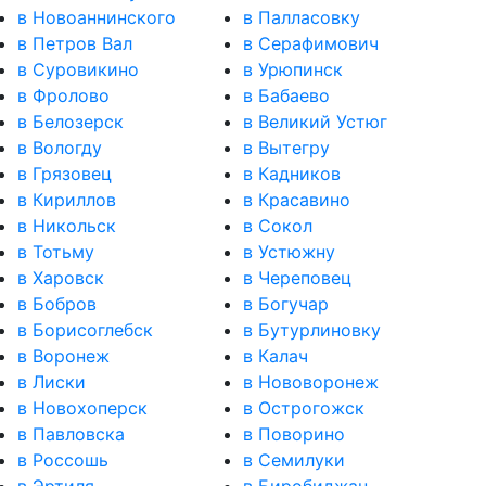
в Новоаннинского
в Палласовку
в Петров Вал
в Серафимович
в Суровикино
в Урюпинск
в Фролово
в Бабаево
в Белозерск
в Великий Устюг
в Вологду
в Вытегру
в Грязовец
в Кадников
в Кириллов
в Красавино
в Никольск
в Сокол
в Тотьму
в Устюжну
в Харовск
в Череповец
в Бобров
в Богучар
в Борисоглебск
в Бутурлиновку
в Воронеж
в Калач
в Лиски
в Нововоронеж
в Новохоперск
в Острогожск
в Павловска
в Поворино
в Россошь
в Семилуки