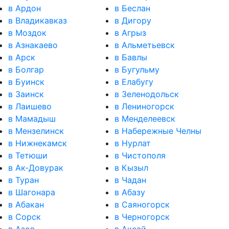
в Ардон
в Беслан
в Владикавказ
в Дигору
в Моздок
в Агрыз
в Азнакаево
в Альметьевск
в Арск
в Бавлы
в Болгар
в Бугульму
в Буинск
в Елабугу
в Заинск
в Зеленодольск
в Лаишево
в Лениногорск
в Мамадыш
в Менделеевск
в Мензелинск
в Набережные Челны
в Нижнекамск
в Нурлат
в Тетюши
в Чистополя
в Ак-Довурак
в Кызыл
в Туран
в Чадан
в Шагонара
в Абазу
в Абакан
в Саяногорск
в Сорск
в Черногорск