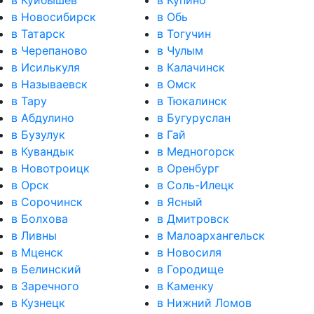
в Куйбышев
в Купино
в Новосибирск
в Обь
в Татарск
в Тогучин
в Черепаново
в Чулым
в Исилькуля
в Калачинск
в Называевск
в Омск
в Тару
в Тюкалинск
в Абдулино
в Бугуруслан
в Бузулук
в Гай
в Кувандык
в Медногорск
в Новотроицк
в Оренбург
в Орск
в Соль-Илецк
в Сорочинск
в Ясный
в Болхова
в Дмитровск
в Ливны
в Малоархангельск
в Мценск
в Новосиля
в Белинский
в Городище
в Заречного
в Каменку
в Кузнецк
в Нижний Ломов