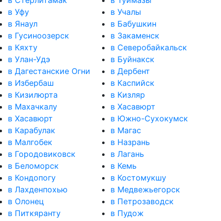
в Стерлитамак
в Туймазы
в Уфу
в Учалы
в Янаул
в Бабушкин
в Гусиноозерск
в Закаменск
в Кяхту
в Северобайкальск
в Улан-Удэ
в Буйнакск
в Дагестанские Огни
в Дербент
в Избербаш
в Каспийск
в Кизилюрта
в Кизляр
в Махачкалу
в Хасавюрт
в Хасавюрт
в Южно-Сухокумск
в Карабулак
в Магас
в Малгобек
в Назрань
в Городовиковск
в Лагань
в Беломорск
в Кемь
в Кондопогу
в Костомукшу
в Лахденпохью
в Медвежьегорск
в Олонец
в Петрозаводск
в Питкяранту
в Пудож