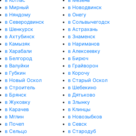
в Котлас
в Мезень
в Мирный
в Новодвинск
в Няндому
в Онегу
в Северодвинск
в Сольвычегодск
в Шенкурск
в Астрахань
в Ахтубинск
в Знаменск
в Камызяк
в Нариманов
в Харабали
в Алексеевку
в Белгород
в Бирюч
в Валуйки
в Грайворон
в Губкин
в Корочу
в Новый Оскол
в Старый Оскол
в Строитель
в Шебекино
в Брянск
в Дятьково
в Жуковку
в Злынку
в Карачев
в Клинцы
в Мглин
в Новозыбков
в Почеп
в Севск
в Сельцо
в Стародуб