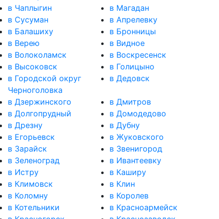
в Чаплыгин
в Магадан
в Сусуман
в Апрелевку
в Балашиху
в Бронницы
в Верею
в Видное
в Волоколамск
в Воскресенск
в Высоковск
в Голицыно
в Городской округ
в Дедовск
Черноголовка
в Дзержинского
в Дмитров
в Долгопрудный
в Домодедово
в Дрезну
в Дубну
в Егорьевск
в Жуковского
в Зарайск
в Звенигород
в Зеленоград
в Ивантеевку
в Истру
в Каширу
в Климовск
в Клин
в Коломну
в Королев
в Котельники
в Красноармейск