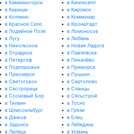
в Каменногорск
в Кингисепп
в Кириши
в Кировск
в Колпино
в Коммунар
в Красное Село
в Кронштадт
в Лодейное Поле
в Ломоносов
в Лугу
в Любань
в Никольское
в Новая Ладога
в Отрадное
в Павловска
в Петергоф
в Пикалёво
в Подпорожье
в Приморск
в Приозерск
в Пушкин
в Светогорск
в Сертолово
в Сестрорецк
в Сланцы
в Сосновый Бор
в Сясьстрой
в Тихвин
в Тосно
в Шлиссельбург
в Грязи
в Данков
в Елец
в Задонск
в Лебедянь
в Липецк
в Усмань