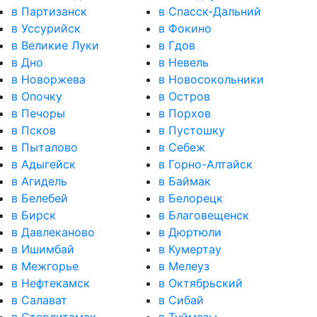
в Партизанск
в Спасск-Дальний
в Уссурийск
в Фокино
в Великие Луки
в Гдов
в Дно
в Невель
в Новоржева
в Новосокольники
в Опочку
в Остров
в Печоры
в Порхов
в Псков
в Пустошку
в Пыталово
в Себеж
в Адыгейск
в Горно-Алтайск
в Агидель
в Баймак
в Белебей
в Белорецк
в Бирск
в Благовещенск
в Давлеканово
в Дюртюли
в Ишимбай
в Кумертау
в Межгорье
в Мелеуз
в Нефтекамск
в Октябрьский
в Салават
в Сибай