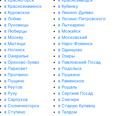
в Красногорск
в Краснозаводск
в Краснознаменск
в Кубинку
в Куровское
в Ликино-Дулево
в Лобню
в Лосино-Петровского
в Луховицы
в Лыткарино
в Люберцы
в Можайск
в Москву
в Московский
в Мытищи
в Наро-Фоминск
в Ногинск
в Одинцово
в Ожерелье
в Озеры
в Орехово-Зуево
в Павловский Посад
в Пересвет
в Подольск
в Протвино
в Пушкино
в Пущино
в Раменское
в Реутов
в Рошаль
в Рузу
в Сергиев Посад
в Серпухов
в Снегири
в Солнечногорск
в Старую Купавну
в Ступино
в Талдом