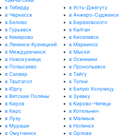
Камчатский
в Теберду
в Усть-Джегуту
в Черкесск
в Анжеро-Судженск
в Белово
в Березовского
в Гурьевск
в Калтан
в Кемерово
в Киселевск
в Ленинск-Кузнецкий
в Мариинск
в Междуреченск
в Мыски
в Новокузнецк
в Осинники
в Полысаево
в Прокопьевск
в Салаир
в Тайгу
в Таштагол
в Топки
в Юргу
в Белую Холуницу
в Вятские Поляны
в Зуевку
в Киров
в Кирово-Чепецк
в Кирс
в Котельнич
в Лузу
в Малмыж
в Мураши
в Нолинск
в Омутнинск
в Орлова