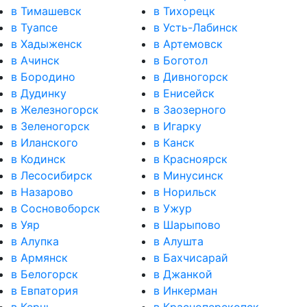
в Тимашевск
в Тихорецк
в Туапсе
в Усть-Лабинск
в Хадыженск
в Артемовск
в Ачинск
в Боготол
в Бородино
в Дивногорск
в Дудинку
в Енисейск
в Железногорск
в Заозерного
в Зеленогорск
в Игарку
в Иланского
в Канск
в Кодинск
в Красноярск
в Лесосибирск
в Минусинск
в Назарово
в Норильск
в Сосновоборск
в Ужур
в Уяр
в Шарыпово
в Алупка
в Алушта
в Армянск
в Бахчисарай
в Белогорск
в Джанкой
в Евпатория
в Инкерман