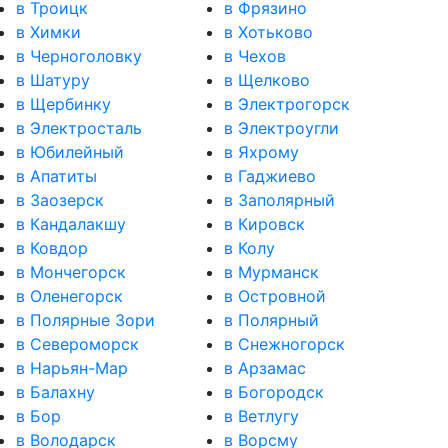
в Троицк
в Фрязино
в Химки
в Хотьково
в Черноголовку
в Чехов
в Шатуру
в Щелково
в Щербинку
в Электрогорск
в Электросталь
в Электроугли
в Юбилейный
в Яхрому
в Апатиты
в Гаджиево
в Заозерск
в Заполярный
в Кандалакшу
в Кировск
в Ковдор
в Колу
в Мончегорск
в Мурманск
в Оленегорск
в Островной
в Полярные Зори
в Полярный
в Североморск
в Снежногорск
в Нарьян-Мар
в Арзамас
в Балахну
в Богородск
в Бор
в Ветлугу
в Володарск
в Ворсму