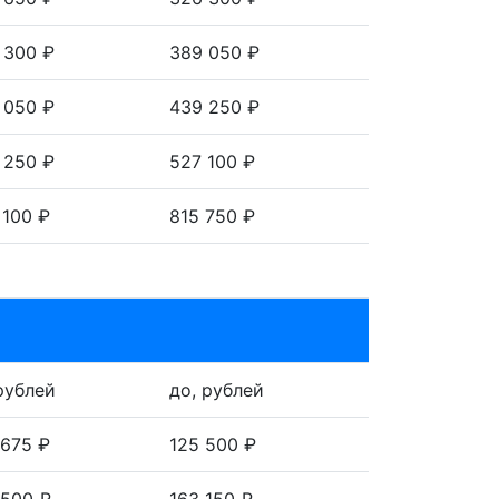
эти мощные машины используются для
 300 ₽
389 050 ₽
лизированных средств транспортировки.
 050 ₽
439 250 ₽
ния от непредвиденных ситуацях на
 250 ₽
527 100 ₽
живания местоположения груза в
и оперативную реакцию на любые
 100 ₽
815 750 ₽
т своих предпочтений и требований.
ния.
ычно составляет несколько десятков
оподъемностью и надежной крепежной
 рублей
до, рублей
 675 ₽
125 500 ₽
скопок траншей при строительстве