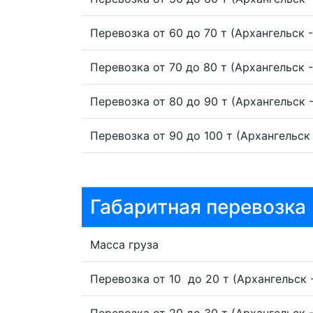
Перевозка скреперов Архангельск - Мо
Перевозка скреперов – это важный эта
Перевозка от 60 до 70 т (Архангельск 
перемещения больших объемов грунта, с
Скреперы относятся к категории крупн
Перевозка от 70 до 80 т (Архангельск 
Машина прикрытия для перевозки скреп
дорогах.
Перевозка от 80 до 90 т (Архангельск 
Перевозка скреперов обычно осуществл
реальном времени. Это обеспечивает в
Перевозка от 90 до 100 т (Архангельск
непредвиденные ситуации.
Клиент может выбрать перевозку скрепер
Страхование может обеспечить дополни
потенциальных рисков и убытков, связа
Габаритная перевозка
Масса скреперов может значительно вар
тонн. Это требует использования спец
системой для обеспечения безопасности
Масса груза
Перевозка траншеекопателей Архангел
Перевозка от 10 до 20 т (Архангельск 
Траншеекопатели – это специализирован
трубопроводов, кабельных линий, канал