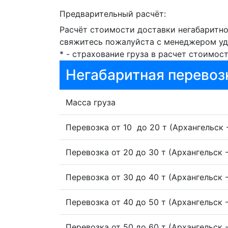
Выбор маршрута перевозки кранов основ
Предварительный расчёт:
и возможные ограничения на пути. При 
Расчёт стоимости доставки негабаритно
для окружающих участников дорожного
свяжитесь пожалуйста с менеджером уд
Перевозка промышленных автоклавов А
* - страхование груза в расчет стоимост
Перевозка промышленных автоклавов – 
Негабаритная перевоз
внимания к деталям.
Автоклавы широко применяются в разли
Масса груза
температурой.
Их перевозка относится к категории кр
Сроки перевозки зависят от нескольких
Перевозка от 10 до 20 т (Архангельск 
а также технические характеристики са
Кроме того, необходимо учитывать особ
Перевозка от 20 до 30 т (Архангельск 
Упаковка промышленных автоклавов игр
используются специализированные защ
Перевозка от 30 до 40 т (Архангельск 
повреждений в процессе перевозки.
Максимальная скорость при перевозке 
Перевозка от 40 до 50 т (Архангельск 
средства и дорожных условий. Для обес
Перевозка от 50 до 60 т (Архангельск 