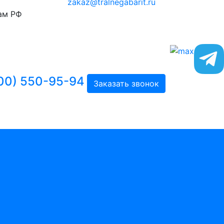
zakaz@tralnegabarit.ru
ам РФ
00) 550-95-94
Заказать звонок