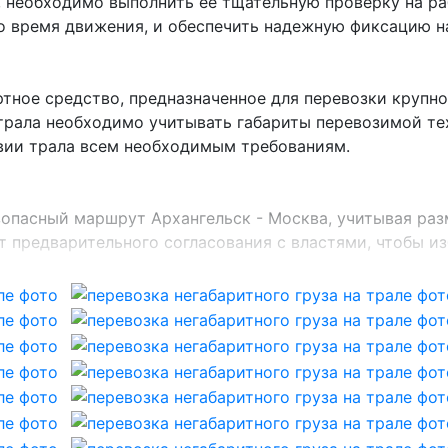
ь, необходимо выполнить ее тщательную проверку на р
о время движения, и обеспечить надежную фиксацию на
ртное средство, предназначенное для перевозки крупно
трала необходимо учитывать габариты перевозимой тех
твии трала всем необходимым требованиям.
опасный маршрут Архангельск - Москва, учитывая раз
 предварительного согласования с властями, чтобы из
н Архангельск - Москва
ьскохозяйственная техника, используемая для сбора и
ашин на трале обеспечивается надежность и безопасн
табильном положении и предотвращает ее повреждения 
аться от 20 до 60 тонн. Мы предоставляем специализ