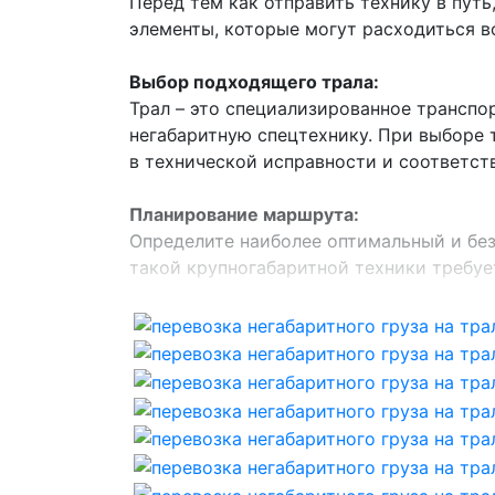
Перед тем как отправить технику в пут
элементы, которые могут расходиться в
Выбор подходящего трала:
Трал – это специализированное транспо
негабаритную спецтехнику. При выборе 
в технической исправности и соответс
Планирование маршрута:
Определите наиболее оптимальный и без
такой крупногабаритной техники требует
Перевозка валочно пакетирующих маши
Валочно-пакетирующие машины - это сел
При перевозке валочно-пакетирующих м
Трал позволяет удерживать машину в с
Вес этих мощных машин может варьиров
безопасность и стабильность в пути.