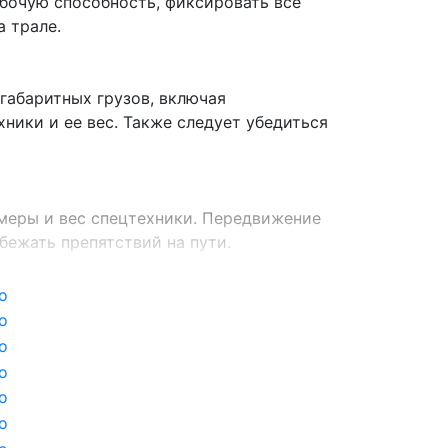
абочую способность, фиксировать все
 трале.
габаритных грузов, включая
ники и ее вес. Также следует убедиться
меры и вес спецтехники. Передвижение
бежать препятствий на пути.
 упаковки сена или соломы в рулоны.
ость транспортировки.
во время перевозки.
ированные тралы, гарантируя