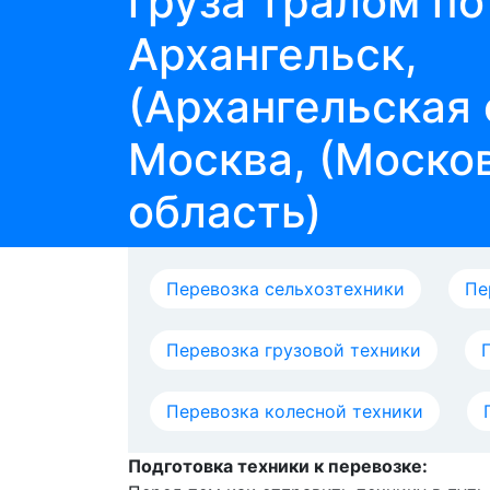
груза тралом п
Архангельск,
(Архангельская 
Москва, (Моско
область)
Перевозка сельхозтехники
Пе
Перевозка грузовой техники
Перевозка колесной техники
Подготовка техники к перевозке: