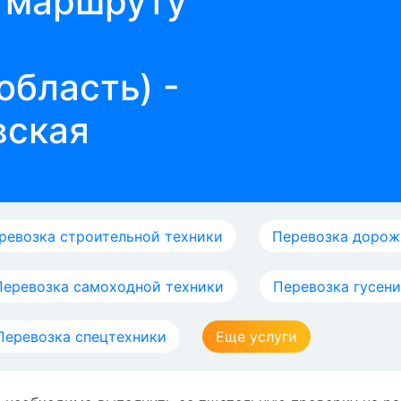
о маршруту
область) -
вская
ревозка строительной техники
Перевозка дорож
Перевозка самоходной техники
Перевозка гусен
Перевозка спецтехники
Еще услуги