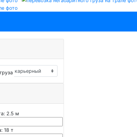
кетирующих машин становится эффективной и удобной.
нструкционные элементы, изготовленные из железобето
зированного подхода и транспорта.
ествляется с помощью кранов или подъемных механизм
его надежную фиксацию.
ся различные методы. Часто применяются ремни и цеп
перевозки.
е крепежные элементы для обеспечения дополнительно
груза
ск - Москва
ое звено в обеспечении инфраструктурных проектов, 
дчики относятся к категории крупногабаритных и тяжел
ей специализированных решений.
кабелеукладчиков, необходимо определить, можно ли и
кретной модели и характеристик груза.
та:
2.5
м
 перевозятся в собранном виде, чтобы минимизировать
а:
18
т
ков необходимо обеспечить соответствующие разрешен