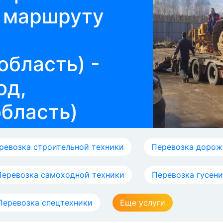
о маршруту
область) -
од,
область)
ревозка строительной техники
Перевозка дорож
Перевозка самоходной техники
Перевозка гусен
Перевозка спецтехники
Еще услуги