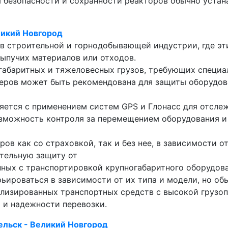
 безопасности и сохранности реакторов обычно устан
ликий Новгород
п в строительной и горнодобывающей индустрии, где 
ыпучих материалов или отходов.
огабаритных и тяжеловесных грузов, требующих специа
еров может быть рекомендована для защиты оборудова
яется с применением систем GPS и Глонасс для отсле
озможность контроля за перемещением оборудования 
ов как со страховкой, так и без нее, в зависимости о
тельную защиту от
нных с транспортировкой крупногабаритного оборудова
ьироваться в зависимости от их типа и модели, но об
иализированных транспортных средств с высокой груз
 и надежности перевозки.
ельск - Великий Новгород