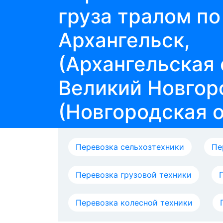
груза тралом п
Архангельск,
(Архангельская 
Великий Новгор
(Новгородская 
Перевозка сельхозтехники
Пе
Перевозка грузовой техники
Перевозка колесной техники