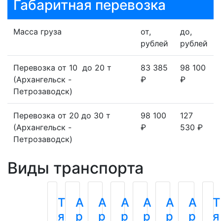
Габаритная перевозка
Масса груза
от,
до,
рублей
рублей
Перевозка от 10 до 20 т
83 385
98 100
(Архангельск -
₽
₽
Петрозаводск)
Перевозка от 20 до 30 т
98 100
127
(Архангельск -
₽
530 ₽
Петрозаводск)
Виды транспорта
Т
А
А
А
А
А
А
Т
я
р
р
р
р
р
р
я