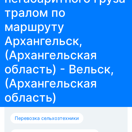
тралом по
маршруту
Архангельск,
(Архангельская
область) - Вельск,
(Архангельская
область)
Перевозка сельхозтехники