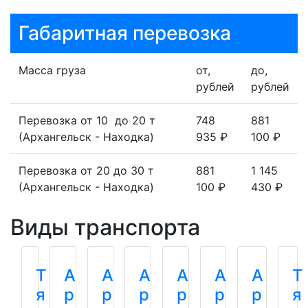
Габаритная перевозка
Масса груза
от,
до,
рублей
рублей
Перевозка от 10 до 20 т
748
881
(Архангельск - Находка)
935 ₽
100 ₽
Перевозка от 20 до 30 т
881
1 145
(Архангельск - Находка)
100 ₽
430 ₽
Виды транспорта
Т
А
А
А
А
А
А
Т
я
р
р
р
р
р
р
я