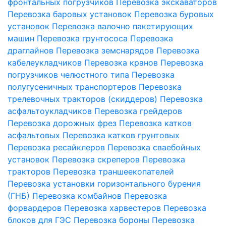
фронтальных погрузчиков
Перевозка экскаваторов
Перевозка баровых установок
Перевозка буровых
установок
Перевозка валочно пакетирующих
машин
Перевозка грунтососа
Перевозка
драглайнов
Перевозка земснарядов
Перевозка
кабелеукладчиков
Перевозка кранов
Перевозка
погрузчиков челюстного типа
Перевозка
полугусеничных транспортеров
Перевозка
трелевочных тракторов (скиддеров)
Перевозка
асфальтоукладчиков
Перевозка грейдеров
Перевозка дорожных фрез
Перевозка катков
асфальтовых
Перевозка катков грунтовых
Перевозка ресайклеров
Перевозка сваебойных
установок
Перевозка скреперов
Перевозка
тракторов
Перевозка траншеекопателей
Перевозка установки горизонтального бурения
(ГНБ)
Перевозка комбайнов
Перевозка
форвардеров
Перевозка харвестеров
Перевозка
блоков для ГЭС
Перевозка бороны
Перевозка